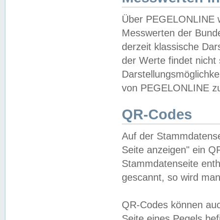
Über PEGELONLINE wer
Messwerten der Bundes
derzeit klassische Da
der Werte findet nicht 
Darstellungsmöglichkei
von PEGELONLINE zu 
QR-Codes
Auf der Stammdatensei
Seite anzeigen" ein Q
Stammdatenseite enthä
gescannt, so wird man
QR-Codes können auc
Seite eines Pegels be