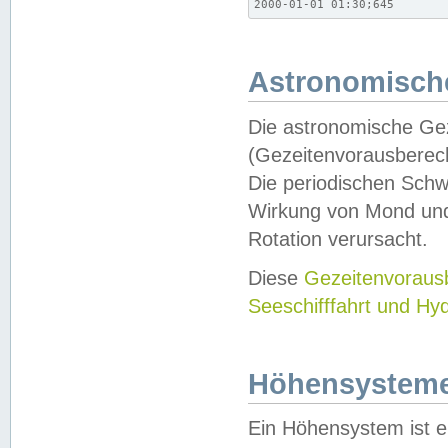
2000-01-01 01:30;645
Astronomische
Die astronomische Gez
(Gezeitenvorausberec
Die periodischen Schw
Wirkung von Mond und
Rotation verursacht.
Diese
Gezeitenvorau
Seeschifffahrt und Hy
Höhensystem
Ein Höhensystem ist e