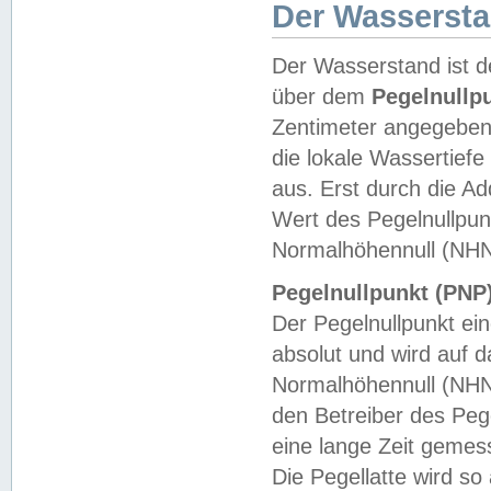
Der Wasserst
Der Wasserstand ist d
über dem
Pegelnullp
Zentimeter angegeben
die lokale Wassertie
aus. Erst durch die A
Wert des Pegelnullpun
Normalhöhennull (NHN
Pegelnullpunkt (PNP)
Der Pegelnullpunkt ei
absolut und wird auf
Normalhöhennull (NHN
den Betreiber des Pege
eine lange Zeit geme
Die Pegellatte wird s