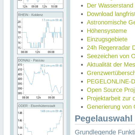
Der Wasserstand
Download langfris
RHEIN - Koblenz
Astronomische Gez
Höhensysteme
Einzugsgebiete
24h Regenradar
Seezeichen von 
DONAU - Passau
Aktualität der Me
Grenzwertübersch
PEGELONLINE-Di
Open Source Projek
Projektarbeit zur
Generierung von 
ODER - Eisenhüttenstadt
Pegelauswahl 
Grundlegende Funkti