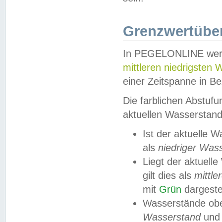
Grenzwertüber
In PEGELONLINE werde
mittleren niedrigsten
einer Zeitspanne in Be
Die farblichen Abstuf
aktuellen Wasserstand
Ist der aktuelle 
als
niedriger Was
Liegt der aktue
gilt dies als
mittle
mit
Grün
dargestel
Wasserstände obe
Wasserstand
und