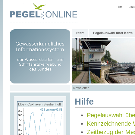
Hilfe
Link
Start
Pegelauswahl über Karte
Newsletter
Hilfe
Elbe - Cuxhaven Steubenhöft
Pegelauswahl übe
Kennzeichnende 
Zeitbezug der Me