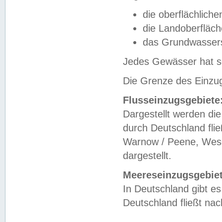
die oberflächlich
die Landoberfläc
das Grundwasser
Jedes Gewässer hat se
Die Grenze des Einzug
Flusseinzugsgebiete
Dargestellt werden die
durch Deutschland fli
Warnow / Peene, Weser
dargestellt.
Meereseinzugsgebiet
In Deutschland gibt 
Deutschland fließt n