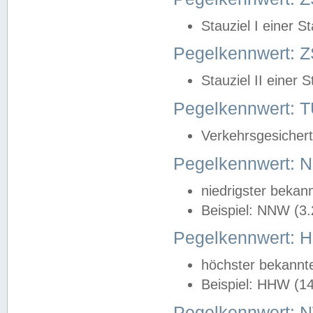
Stauziel I einer S
Pegelkennwert: Z
Stauziel II einer 
Pegelkennwert:
Verkehrsgesichert
Pegelkennwert:
niedrigster bekan
Beispiel: NNW (3
Pegelkennwert:
höchster bekannt
Beispiel: HHW (1
Pegelkennwert: 