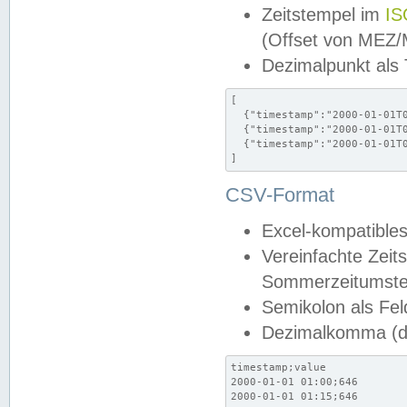
Zeitstempel im
IS
(Offset von MEZ
Dezimalpunkt als
[

  {"timestamp":"2000-01-01T0
  {"timestamp":"2000-01-01T0
  {"timestamp":"2000-01-01T0
]
CSV-Format
Excel-kompatibles
Vereinfachte Zeit
Sommerzeitumstel
Semikolon als Fel
Dezimalkomma (de
timestamp;value

2000-01-01 01:00;646

2000-01-01 01:15;646
