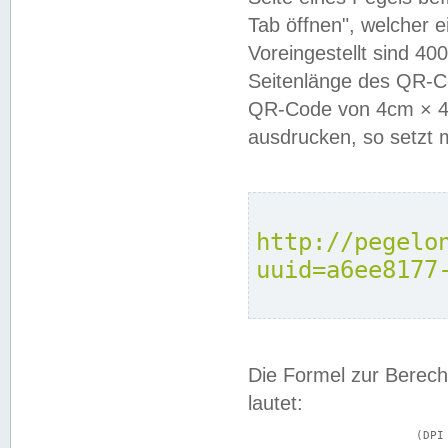
Tab öffnen", welcher 
Voreingestellt sind 4
Seitenlänge des QR-C
QR-Code von 4cm × 4c
ausdrucken, so setzt 
http://pegelo
uuid=a6ee8177
Die Formel zur Berech
lautet:
			(DPI × Druckkantenlänge in cm) ÷ 2,54 = Kantenlänge in Pixel
