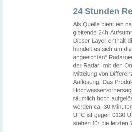
24 Stunden R
Als Quelle dient ein n
gleitende 24h-Aufsum
Dieser Layer enthält
handelt es sich um di
angeeichten“ Radarnie
der Radar- mit den O
Mittelung von Differe
Auflösung. Das Produk
Hochwasservorhersagez
räumlich hoch aufgelö
werden ca. 30 Minuten
UTC ist gegen 0130 UTC
stehen für die letzten