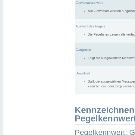
Gewässerauswahl
Alle Gewässer werden aufgelist
Auswahl des Pegels
Die Pegellisten zeigen alle ver
Ganglinien
Zeigt die ausgewählten Messwer
Download
Stellt die ausgewählten Messwer
kann txt, csv oder zrxp verwen
Kennzeichnen
Pegelkennwer
Pegelkennwert: 