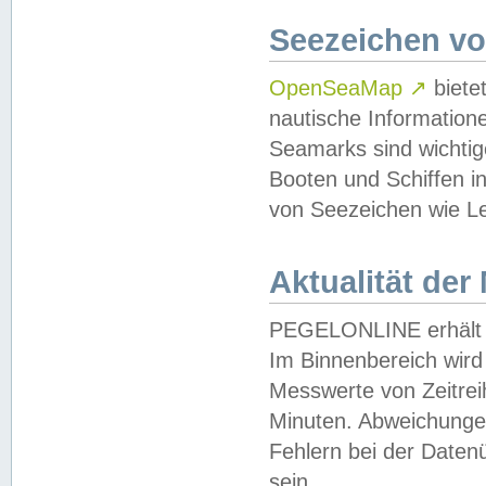
Seezeichen v
OpenSeaMap
↗
biete
nautische Information
Seamarks sind wichtig
Booten und Schiffen i
von Seezeichen wie Le
Aktualität der
PEGELONLINE erhält u
Im Binnenbereich wird 
Messwerte von Zeitreih
Minuten. Abweichungen
Fehlern bei der Daten
sein.