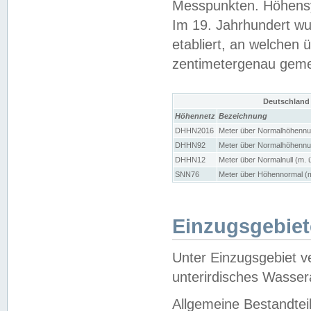
Messpunkten. Höhensy
Im 19. Jahrhundert wu
etabliert, an welchen 
zentimetergenau gem
Deutschland
Höhennetz
Bezeichnung
DHHN2016
Meter über Normalhöhennul
DHHN92
Meter über Normalhöhennul
DHHN12
Meter über Normalnull (m. 
SNN76
Meter über Höhennormal (m
Einzugsgebiet
Unter Einzugsgebiet v
unterirdisches Wasser
Allgemeine Bestandtei