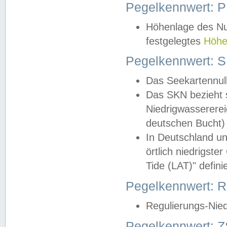
Pegelkennwert: 
Höhenlage des Nul
festgelegtes
Höhe
Pegelkennwert: 
Das Seekartennull
Das SKN bezieht s
Niedrigwassererei
deutschen Bucht) 
In Deutschland un
örtlich niedrigst
Tide (LAT)" definie
Pegelkennwert:
Regulierungs-Nie
Pegelkennwert: Z