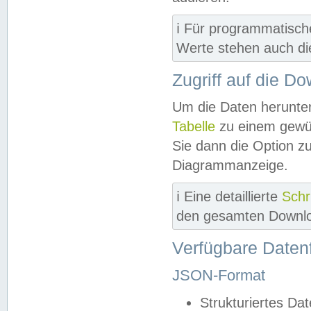
ℹ️ Für programmatisch
Werte stehen auch d
Zugriff auf die D
Um die Daten herunter
Tabelle
zu einem gewün
Sie dann die Option z
Diagrammanzeige.
ℹ️ Eine detaillierte
Schr
den gesamten Downlo
Verfügbare Daten
JSON-Format
Strukturiertes Da