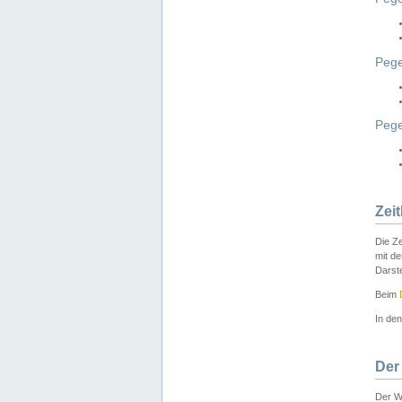
Pege
Peg
Zei
Die Ze
mit d
Darst
Beim
In de
Der
Der W