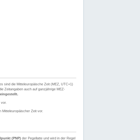
ies sind die Mitteleuropäische Zeit (MEZ, UTC+1)
ie Zeitangaben auch auf ganzjährige MEZ-
ingestellt.
 vor.
 Mitteleuropäischer Zeit vor.
lpunkt (PNP)
der Pegellatte und wird in der Regel