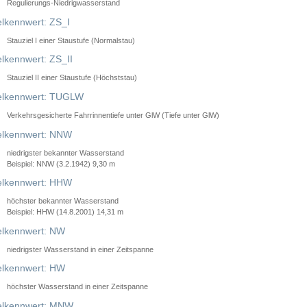
Regulierungs-Niedrigwasserstand
lkennwert: ZS_I
Stauziel I einer Staustufe (Normalstau)
lkennwert: ZS_II
Stauziel II einer Staustufe (Höchststau)
elkennwert: TUGLW
Verkehrsgesicherte Fahrrinnentiefe unter GlW (Tiefe unter GlW)
lkennwert: NNW
niedrigster bekannter Wasserstand
Beispiel: NNW (3.2.1942) 9,30 m
lkennwert: HHW
höchster bekannter Wasserstand
Beispiel: HHW (14.8.2001) 14,31 m
lkennwert: NW
niedrigster Wasserstand in einer Zeitspanne
lkennwert: HW
höchster Wasserstand in einer Zeitspanne
elkennwert: MNW