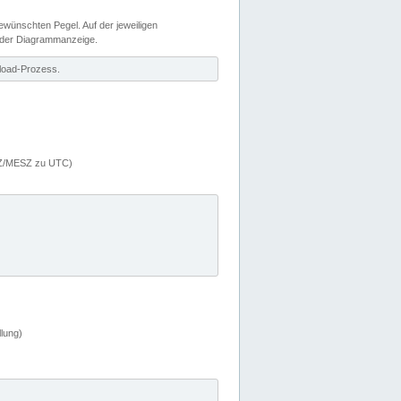
wünschten Pegel. Auf der jeweiligen
 der Diagrammanzeige.
load-Prozess.
MEZ/MESZ zu UTC)
lung)