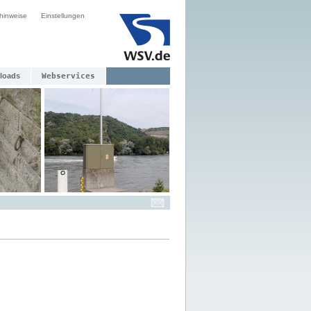
hinweise
Einstellungen
loads
Webservices