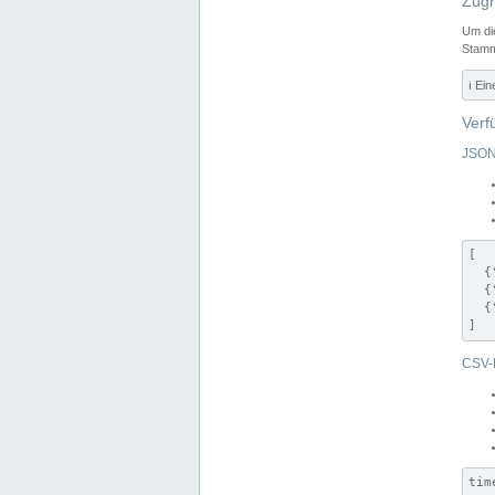
Zugr
Um di
Stamm
ℹ️ Ei
Verf
JSON
[

  {
  {
  {
]
CSV-
tim