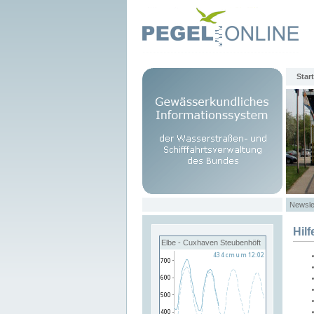
Start
Newsle
Hilf
Elbe - Cuxhaven Steubenhöft