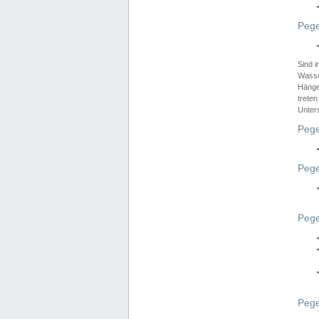
Pege
Sind 
Wasser
Hänge
treten
Unter
Pege
Pege
Pege
Pege