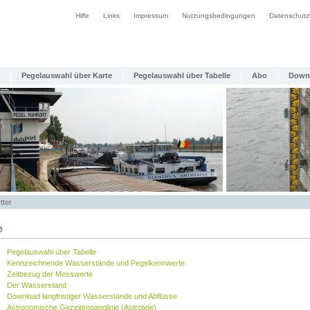
Hilfe
Links
Impressum
Nutzungsbedingungen
Datenschutz
Pegelauswahl über Karte
Pegelauswahl über Tabelle
Abo
Down
tter
e
Pegelauswahl über Tabelle
Kennzeichnende Wasserstände und Pegelkennwerte
Zeitbezug der Messwerte
Der Wasserstand
Download langfristiger Wasserstände und Abflüsse
Astronomische Gezeitenganglinie (Astrotide)