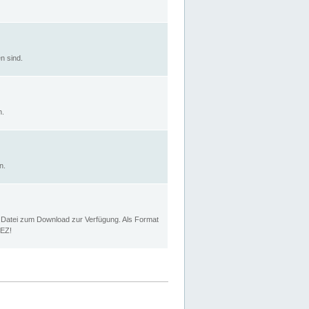
n sind.
n.
n.
p Datei zum Download zur Verfügung. Als Format
MEZ!