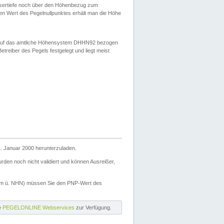
ssertiefe noch über den Höhenbezug zum
en Wert des Pegelnullpunktes erhält man die Höhe
d auf das amtliche Höhensystem DHHN92 bezogen
reiber des Pegels festgelegt und liegt meist
. Januar 2000 herunterzuladen.
den noch nicht validiert und können Ausreißer,
(m ü. NHN) müssen Sie den PNP-Wert des
ie
PEGELONLINE Webservices
zur Verfügung.