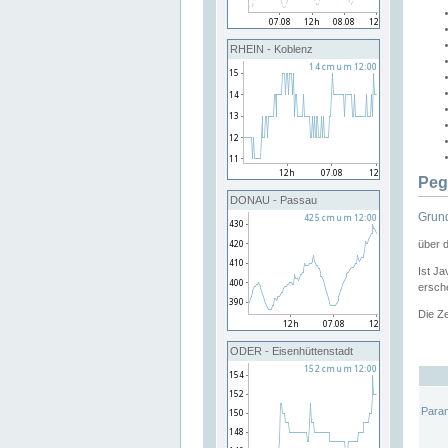
RHEIN - Koblenz
Peg
DONAU - Passau
Grund
über 
Ist Ja
ersche
Die Ze
ODER - Eisenhüttenstadt
Para