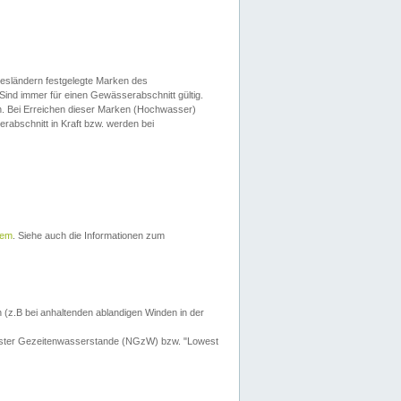
esländern festgelegte Marken des
Sind immer für einen Gewässerabschnitt gültig.
. Bei Erreichen dieser Marken (Hochwasser)
erabschnitt in Kraft bzw. werden bei
tem
. Siehe auch die Informationen zum
 (z.B bei anhaltenden ablandigen Winden in der
drigster Gezeitenwasserstande (NGzW) bzw. "Lowest