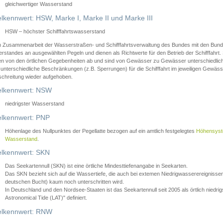
gleichwertiger Wasserstand
lkennwert: HSW, Marke I, Marke II und Marke III
HSW – höchster Schifffahrtswasserstand
in Zusammenarbeit der Wasserstraßen- und Schifffahrtsverwaltung des Bundes mit den Bund
standes an ausgewählten Pegeln und dienen als Richtwerte für den Betrieb der Schifffahrt. 
n von den örtlichen Gegebenheiten ab und sind von Gewässer zu Gewässer unterschiedlich
 unterschiedliche Beschränkungen (z.B. Sperrungen) für die Schifffahrt im jeweiligen Gewäss
schreitung wieder aufgehoben.
lkennwert: NSW
niedrigster Wasserstand
lkennwert: PNP
Höhenlage des Nullpunktes der Pegellatte bezogen auf ein amtlich festgelegtes
Höhensys
Wasserstand
.
lkennwert: SKN
Das Seekartennull (SKN) ist eine örtliche Mindesttiefenangabe in Seekarten.
Das SKN bezieht sich auf die Wassertiefe, die auch bei extemen Niedrigwasserereignissen
deutschen Bucht) kaum noch unterschritten wird.
In Deutschland und den Nordsee-Staaten ist das Seekartennull seit 2005 als örtlich nie
Astronomical Tide (LAT)" definiert.
lkennwert: RNW