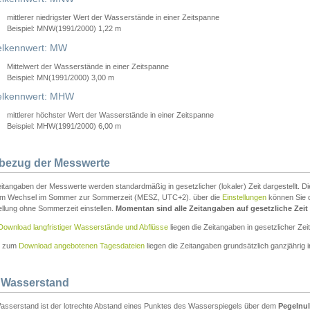
mittlerer niedrigster Wert der Wasserstände in einer Zeitspanne
Beispiel: MNW(1991/2000) 1,22 m
lkennwert: MW
Mittelwert der Wasserstände in einer Zeitspanne
Beispiel: MN(1991/2000) 3,00 m
elkennwert: MHW
mittlerer höchster Wert der Wasserstände in einer Zeitspanne
Beispiel: MHW(1991/2000) 6,00 m
tbezug der Messwerte
itangaben der Messwerte werden standardmäßig in gesetzlicher (lokaler) Zeit dargestellt. D
em Wechsel im Sommer zur Sommerzeit (MESZ, UTC+2). über die
Einstellungen
können Sie d
ellung ohne Sommerzeit einstellen.
Momentan sind alle Zeitangaben auf gesetzliche Zeit e
Download langfristiger Wasserstände und Abflüsse
liegen die Zeitangaben in gesetzlicher Zeit
n zum
Download angebotenen Tagesdateien
liegen die Zeitangaben grundsätzlich ganzjährig in
 Wasserstand
asserstand ist der lotrechte Abstand eines Punktes des Wasserspiegels über dem
Pegelnul