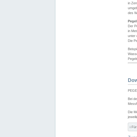
in Ze
umgeb
des W
Pegel
Der P
in Me
unter
Die Pe
Beisp
Wasse
Pegeln
Dow
PEGEL
Bei d
Messf
Die M
jeweil
ℹ️ F