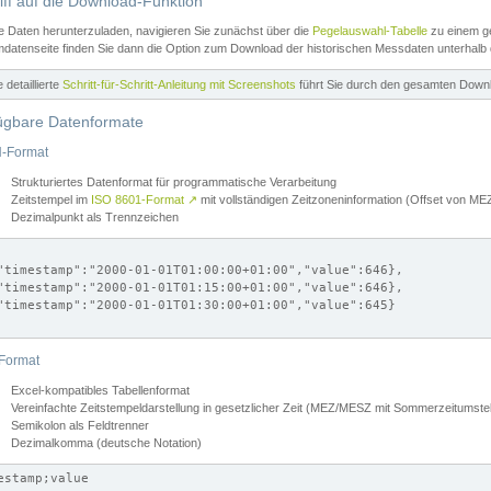
iff auf die Download-Funktion
e Daten herunterzuladen, navigieren Sie zunächst über die
Pegelauswahl-Tabelle
zu einem ge
datenseite finden Sie dann die Option zum Download der historischen Messdaten unterhalb
ne detaillierte
Schritt-für-Schritt-Anleitung mit Screenshots
führt Sie durch den gesamten Down
ügbare Datenformate
-Format
Strukturiertes Datenformat für programmatische Verarbeitung
Zeitstempel im
ISO 8601-Format
↗
mit vollständigen Zeitzoneninformation (Offset von 
Dezimalpunkt als Trennzeichen
"timestamp":"2000-01-01T01:00:00+01:00","value":646},

"timestamp":"2000-01-01T01:15:00+01:00","value":646},

"timestamp":"2000-01-01T01:30:00+01:00","value":645}

Format
Excel-kompatibles Tabellenformat
Vereinfachte Zeitstempeldarstellung in gesetzlicher Zeit (MEZ/MESZ mit Sommerzeitumstel
Semikolon als Feldtrenner
Dezimalkomma (deutsche Notation)
estamp;value
