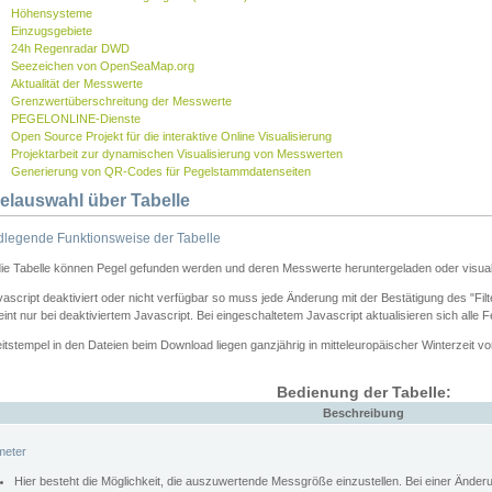
Höhensysteme
Einzugsgebiete
24h Regenradar DWD
Seezeichen von OpenSeaMap.org
Aktualität der Messwerte
Grenzwertüberschreitung der Messwerte
PEGELONLINE-Dienste
Open Source Projekt für die interaktive Online Visualisierung
Projektarbeit zur dynamischen Visualisierung von Messwerten
Generierung von QR-Codes für Pegelstammdatenseiten
elauswahl über Tabelle
legende Funktionsweise der Tabelle
die Tabelle können Pegel gefunden werden und deren Messwerte heruntergeladen oder visuali
vascript deaktiviert oder nicht verfügbar so muss jede Änderung mit der Bestätigung des "Filt
int nur bei deaktiviertem Javascript. Bei eingeschaltetem Javascript aktualisieren sich alle 
itstempel in den Dateien beim Download liegen ganzjährig in mitteleuropäischer Winterzeit vo
Bedienung der Tabelle:
Beschreibung
meter
Hier besteht die Möglichkeit, die auszuwertende Messgröße einzustellen. Bei einer Ände