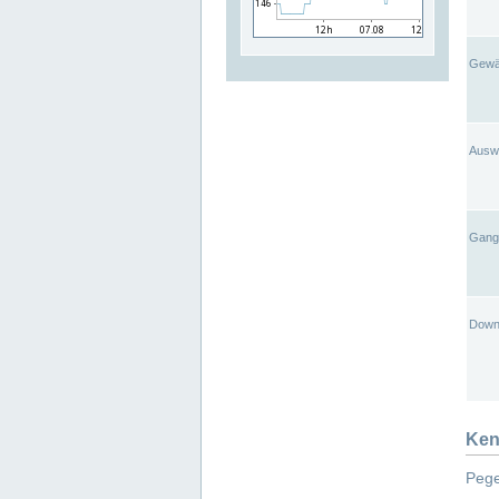
Gewä
Ausw
Gangl
Down
Ken
Pege