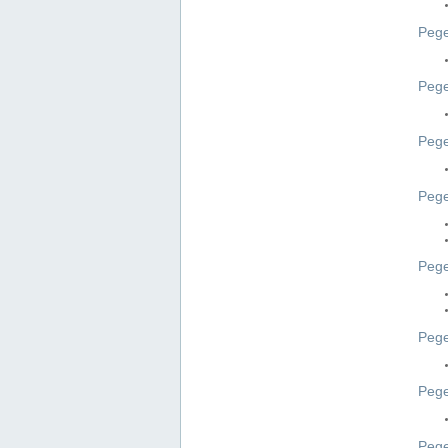
Pege
Pege
Peg
Pege
Pege
Pege
Pege
Peg