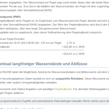
ntimeter angegeben. Der Wasserstand am Pegel sagt somit weder etwas über die lokale Wa
enden Terrain aus. Erst durch die Addition des Wasserstandes am Pegel mit dem zugehörig
asserspiegels über Normalhöhennull (NHN).
nullpunkt (PNP):
egelnullpunkt eines Pegels ist, im Gegensatz zum Wasserstand am Pegel, absolut und wir
ter über Normalhöhennull (NHN) angegeben. Der Wert des Pegelnullpunktes wird durch den Bet
 dem niedrigsten, über eine lange Zeit gemessenen Wasserstand.
gellatte wird so angebracht, dass deren Nullmarkierung dem Pegelnullpunkt entspricht.
iel am Pegel Dresden:
rstand am 16.07.2013 08:00 Uhr: 176 cm am Pegel
1,76
m
ullpunkt
+
102,68
m ü. NHN
=
104,44
m ü. NHN
nload langfristiger Wasserstände und Abflüsse
ONLINE bietet die Möglichkeit, historische Wasserstandsdaten und Abflusswerte seit dem 1
en heruntergeladenen Daten handelt es sich um
ungeprüfte Rohdaten
. Diese Messwerte wur
ehler oder andere Unregelmäßigkeiten enthalten.
esswerte sind relative Angaben zum jeweiligen
Pegelnullpunkt
. Für absolute Höhenangaben 
igen Pegels addieren.
ür programmatische Zugriffe und automatisierte Datenabfragen aktueller Werte stehen auch d