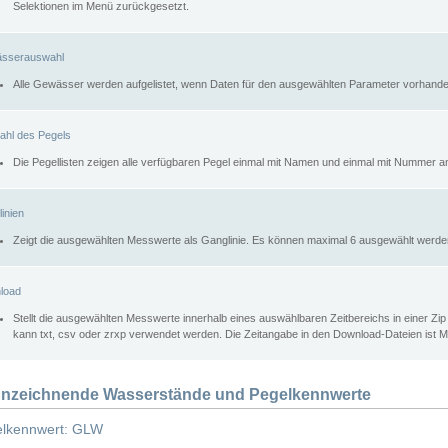
Selektionen im Menü zurückgesetzt.
sserauswahl
Alle Gewässer werden aufgelistet, wenn Daten für den ausgewählten Parameter vorhande
ahl des Pegels
Die Pegellisten zeigen alle verfügbaren Pegel einmal mit Namen und einmal mit Nummer a
inien
Zeigt die ausgewählten Messwerte als Ganglinie. Es können maximal 6 ausgewählt werde
load
Stellt die ausgewählten Messwerte innerhalb eines auswählbaren Zeitbereichs in einer Zi
kann txt, csv oder zrxp verwendet werden. Die Zeitangabe in den Download-Dateien ist 
nzeichnende Wasserstände und Pegelkennwerte
lkennwert: GLW