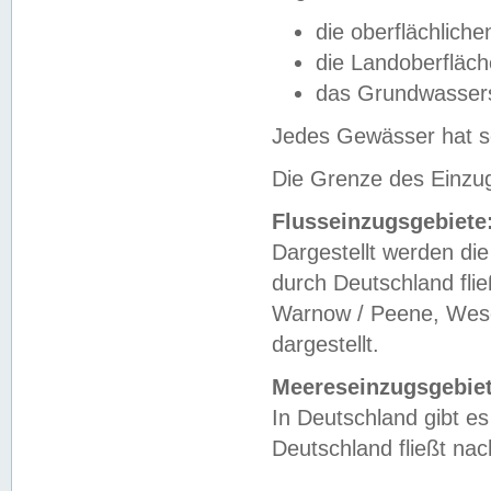
die oberflächlich
die Landoberfläc
das Grundwasser
Jedes Gewässer hat se
Die Grenze des Einzug
Flusseinzugsgebiete
Dargestellt werden die
durch Deutschland fli
Warnow / Peene, Weser
dargestellt.
Meereseinzugsgebiet
In Deutschland gibt 
Deutschland fließt n