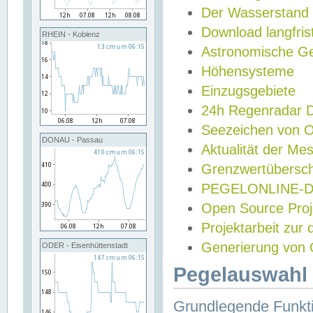
Der Wasserstand
Download langfris
RHEIN - Koblenz
Astronomische Gez
Höhensysteme
Einzugsgebiete
24h Regenradar
Seezeichen von 
DONAU - Passau
Aktualität der Me
Grenzwertübersch
PEGELONLINE-Di
Open Source Projek
Projektarbeit zur
Generierung von 
ODER - Eisenhüttenstadt
Pegelauswahl 
Grundlegende Funkti