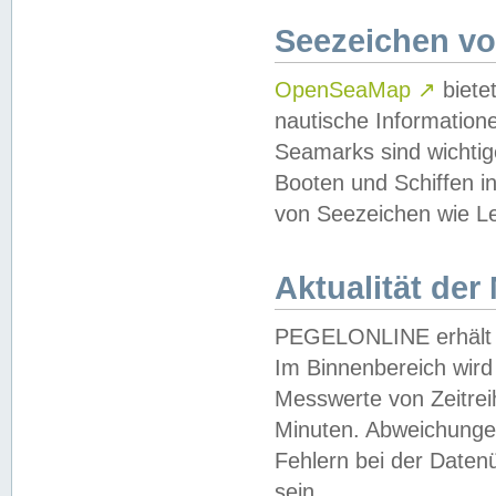
Seezeichen v
OpenSeaMap
↗
biete
nautische Information
Seamarks sind wichtig
Booten und Schiffen i
von Seezeichen wie Le
Aktualität der
PEGELONLINE erhält u
Im Binnenbereich wird 
Messwerte von Zeitreih
Minuten. Abweichungen
Fehlern bei der Daten
sein.