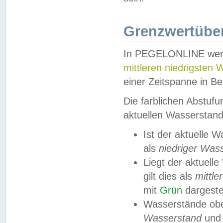
Grenzwertüber
In PEGELONLINE werde
mittleren niedrigsten
einer Zeitspanne in Be
Die farblichen Abstuf
aktuellen Wasserstand
Ist der aktuelle 
als
niedriger Was
Liegt der aktue
gilt dies als
mittle
mit
Grün
dargestel
Wasserstände obe
Wasserstand
und