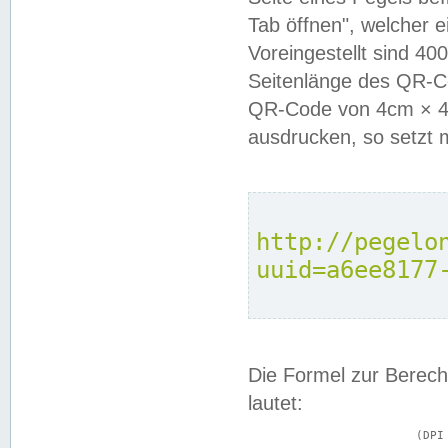
Tab öffnen", welcher 
Voreingestellt sind 4
Seitenlänge des QR-C
QR-Code von 4cm × 4c
ausdrucken, so setzt 
http://pegelo
uuid=a6ee8177
Die Formel zur Berech
lautet:
			(DPI × Druckkantenlänge in cm) ÷ 2,54 = Kantenlänge in Pixel
