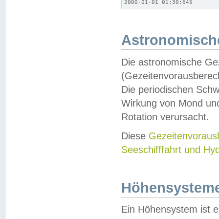
2000-01-01 01:30;645
Astronomische
Die astronomische Gez
(Gezeitenvorausberec
Die periodischen Schw
Wirkung von Mond und
Rotation verursacht.
Diese
Gezeitenvorau
Seeschifffahrt und Hy
Höhensystem
Ein Höhensystem ist e