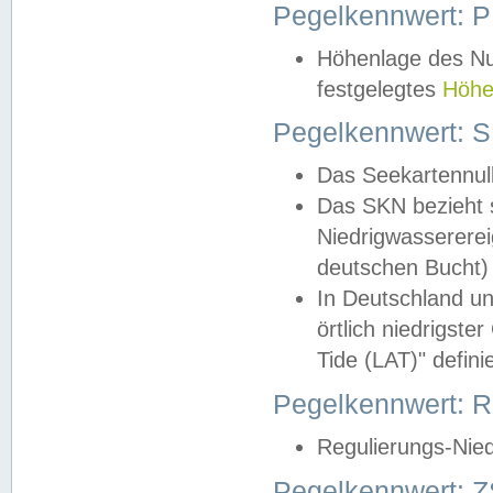
Pegelkennwert: 
Höhenlage des Nul
festgelegtes
Höhe
Pegelkennwert: 
Das Seekartennull
Das SKN bezieht s
Niedrigwassererei
deutschen Bucht) 
In Deutschland un
örtlich niedrigst
Tide (LAT)" definie
Pegelkennwert:
Regulierungs-Nie
Pegelkennwert: Z