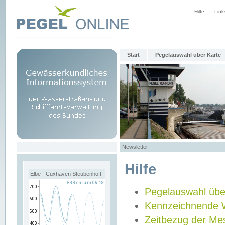
Hilfe
Link
Start
Pegelauswahl über Karte
Newsletter
Hilfe
Elbe - Cuxhaven Steubenhöft
Pegelauswahl übe
Kennzeichnende 
Zeitbezug der Me