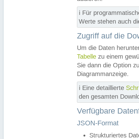
ℹ️ Für programmatisch
Werte stehen auch d
Zugriff auf die D
Um die Daten herunter
Tabelle
zu einem gewün
Sie dann die Option z
Diagrammanzeige.
ℹ️ Eine detaillierte
Schr
den gesamten Downlo
Verfügbare Daten
JSON-Format
Strukturiertes Da