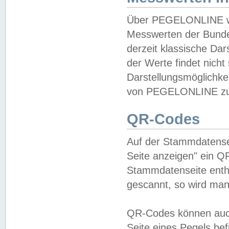
Über PEGELONLINE wer
Messwerten der Bundes
derzeit klassische Da
der Werte findet nicht 
Darstellungsmöglichkei
von PEGELONLINE zu 
QR-Codes
Auf der Stammdatensei
Seite anzeigen" ein Q
Stammdatenseite enthä
gescannt, so wird man
QR-Codes können auc
Seite eines Pegels be