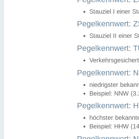
Stauziel I einer S
Pegelkennwert: Z
Stauziel II einer 
Pegelkennwert:
Verkehrsgesichert
Pegelkennwert:
niedrigster bekan
Beispiel: NNW (3
Pegelkennwert:
höchster bekannt
Beispiel: HHW (1
Pegelkennwert: 