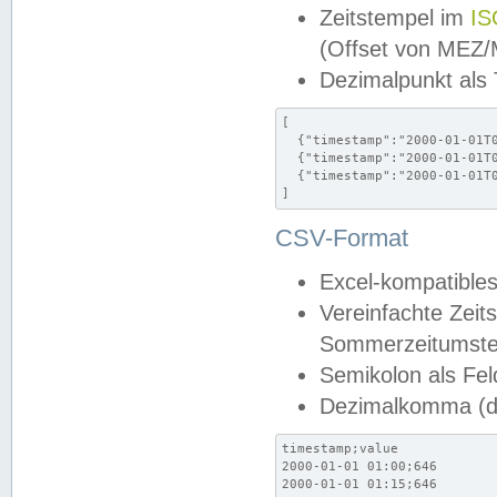
Zeitstempel im
IS
(Offset von MEZ
Dezimalpunkt als
[

  {"timestamp":"2000-01-01T0
  {"timestamp":"2000-01-01T0
  {"timestamp":"2000-01-01T0
]
CSV-Format
Excel-kompatibles
Vereinfachte Zeit
Sommerzeitumstel
Semikolon als Fel
Dezimalkomma (de
timestamp;value

2000-01-01 01:00;646

2000-01-01 01:15;646
