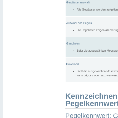
Gewässerauswahl
Alle Gewässer werden aufgelist
Auswahl des Pegels
Die Pegellisten zeigen alle ver
Ganglinien
Zeigt die ausgewählten Messwer
Download
Stellt die ausgewählten Messwer
kann txt, csv oder zrxp verwen
Kennzeichnen
Pegelkennwer
Pegelkennwert: 