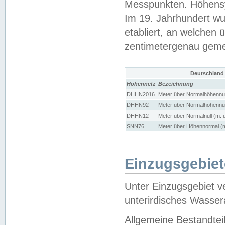
Messpunkten. Höhensy
Im 19. Jahrhundert wu
etabliert, an welchen 
zentimetergenau gem
Deutschland
Höhennetz
Bezeichnung
DHHN2016
Meter über Normalhöhennul
DHHN92
Meter über Normalhöhennul
DHHN12
Meter über Normalnull (m. 
SNN76
Meter über Höhennormal (m
Einzugsgebiet
Unter Einzugsgebiet v
unterirdisches Wasser
Allgemeine Bestandtei