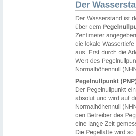
Der Wasserst
Der Wasserstand ist d
über dem
Pegelnullp
Zentimeter angegeben
die lokale Wassertie
aus. Erst durch die A
Wert des Pegelnullpun
Normalhöhennull (NHN
Pegelnullpunkt (PNP)
Der Pegelnullpunkt ei
absolut und wird auf
Normalhöhennull (NHN
den Betreiber des Pege
eine lange Zeit geme
Die Pegellatte wird s