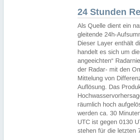
24 Stunden R
Als Quelle dient ein n
gleitende 24h-Aufsum
Dieser Layer enthält
handelt es sich um di
angeeichten“ Radarnie
der Radar- mit den O
Mittelung von Differe
Auflösung. Das Produk
Hochwasservorhersagez
räumlich hoch aufgelö
werden ca. 30 Minuten
UTC ist gegen 0130 UTC
stehen für die letzten