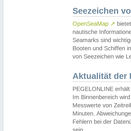
Seezeichen v
OpenSeaMap
↗
biete
nautische Information
Seamarks sind wichtig
Booten und Schiffen i
von Seezeichen wie Le
Aktualität der
PEGELONLINE erhält u
Im Binnenbereich wird 
Messwerte von Zeitreih
Minuten. Abweichungen
Fehlern bei der Daten
sein.