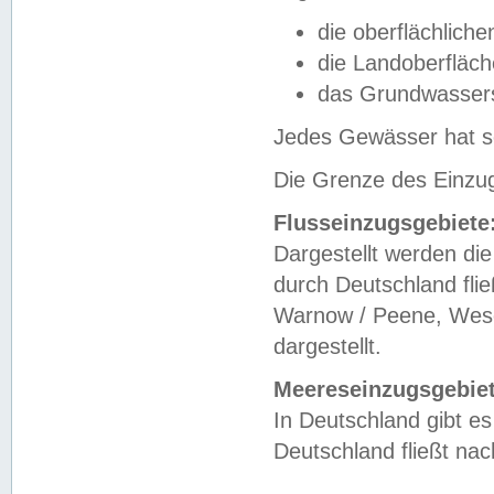
die oberflächlich
die Landoberfläc
das Grundwasser
Jedes Gewässer hat se
Die Grenze des Einzug
Flusseinzugsgebiete
Dargestellt werden die
durch Deutschland fli
Warnow / Peene, Weser
dargestellt.
Meereseinzugsgebiet
In Deutschland gibt 
Deutschland fließt n