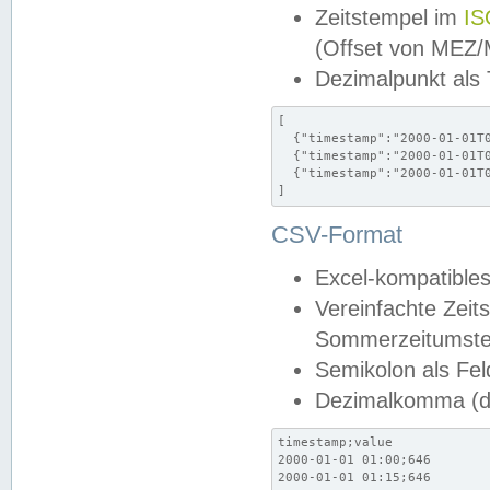
Zeitstempel im
IS
(Offset von MEZ
Dezimalpunkt als
[

  {"timestamp":"2000-01-01T0
  {"timestamp":"2000-01-01T0
  {"timestamp":"2000-01-01T0
]
CSV-Format
Excel-kompatibles
Vereinfachte Zeit
Sommerzeitumstel
Semikolon als Fel
Dezimalkomma (de
timestamp;value

2000-01-01 01:00;646

2000-01-01 01:15;646
