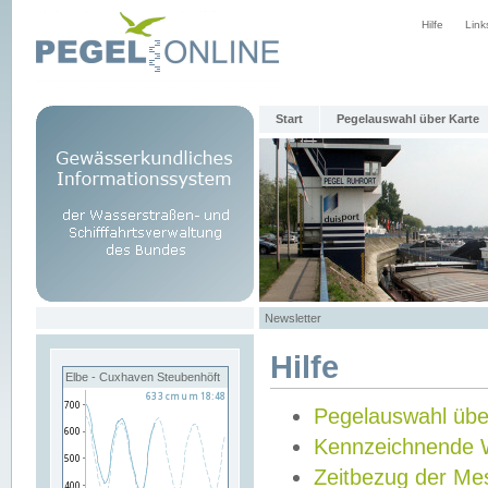
Hilfe
Link
Start
Pegelauswahl über Karte
Newsletter
Hilfe
Elbe - Cuxhaven Steubenhöft
Pegelauswahl übe
Kennzeichnende 
Zeitbezug der Me