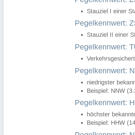
Stauziel I einer S
Pegelkennwert: Z
Stauziel II einer 
Pegelkennwert:
Verkehrsgesichert
Pegelkennwert:
niedrigster bekan
Beispiel: NNW (3
Pegelkennwert:
höchster bekannt
Beispiel: HHW (1
Pegelkennwert: 