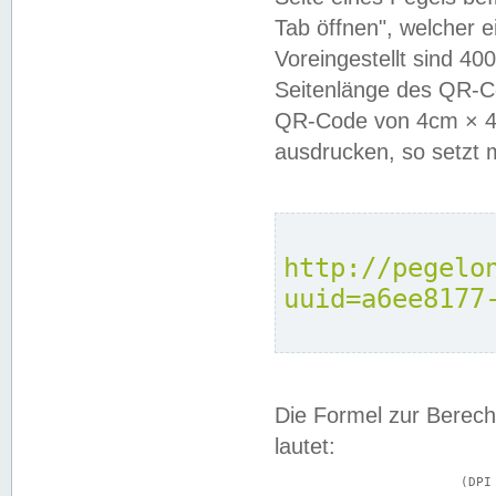
Tab öffnen", welcher 
Voreingestellt sind 4
Seitenlänge des QR-C
QR-Code von 4cm × 4c
ausdrucken, so setzt 
http://pegelo
uuid=a6ee8177
Die Formel zur Berech
lautet:
			(DPI × Druckkantenlänge in cm) ÷ 2,54 = Kantenlänge in Pixel
