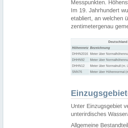
Messpunkten. Höhensy
Im 19. Jahrhundert wu
etabliert, an welchen 
zentimetergenau gem
Deutschland
Höhennetz
Bezeichnung
DHHN2016
Meter über Normalhöhennul
DHHN92
Meter über Normalhöhennul
DHHN12
Meter über Normalnull (m. 
SNN76
Meter über Höhennormal (m
Einzugsgebiet
Unter Einzugsgebiet v
unterirdisches Wasser
Allgemeine Bestandtei