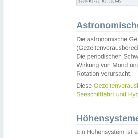
2000-01-01 01:30;645
Astronomische
Die astronomische Gez
(Gezeitenvorausberec
Die periodischen Schw
Wirkung von Mond und
Rotation verursacht.
Diese
Gezeitenvorau
Seeschifffahrt und Hy
Höhensystem
Ein Höhensystem ist e