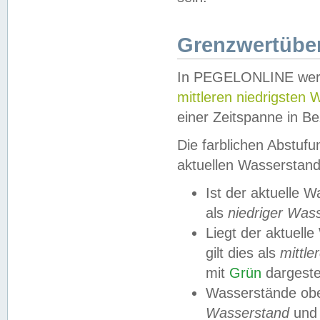
Grenzwertüber
In PEGELONLINE werde
mittleren niedrigsten
einer Zeitspanne in Be
Die farblichen Abstuf
aktuellen Wasserstand
Ist der aktuelle 
als
niedriger Was
Liegt der aktue
gilt dies als
mittle
mit
Grün
dargestel
Wasserstände obe
Wasserstand
und