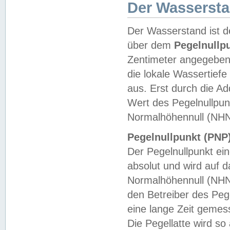
Der Wasserst
Der Wasserstand ist d
über dem
Pegelnullp
Zentimeter angegeben
die lokale Wassertie
aus. Erst durch die A
Wert des Pegelnullpun
Normalhöhennull (NHN
Pegelnullpunkt (PNP)
Der Pegelnullpunkt ei
absolut und wird auf
Normalhöhennull (NHN
den Betreiber des Pege
eine lange Zeit geme
Die Pegellatte wird s