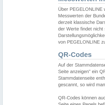
Über PEGELONLINE wer
Messwerten der Bundes
derzeit klassische Da
der Werte findet nicht 
Darstellungsmöglichkei
von PEGELONLINE zu 
QR-Codes
Auf der Stammdatensei
Seite anzeigen" ein Q
Stammdatenseite enthä
gescannt, so wird man
QR-Codes können auc
Seite eines Pegels be