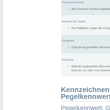
Gewässerauswahl
Alle Gewässer werden aufgelist
Auswahl des Pegels
Die Pegellisten zeigen alle ver
Ganglinien
Zeigt die ausgewählten Messwer
Download
Stellt die ausgewählten Messwer
kann txt, csv oder zrxp verwen
Kennzeichnen
Pegelkennwer
Pegelkennwert: 