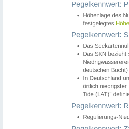
Pegelkennwert: 
Höhenlage des Nul
festgelegtes
Höhe
Pegelkennwert: 
Das Seekartennull
Das SKN bezieht s
Niedrigwassererei
deutschen Bucht) 
In Deutschland un
örtlich niedrigst
Tide (LAT)" definie
Pegelkennwert:
Regulierungs-Nie
Pegelkennwert: Z