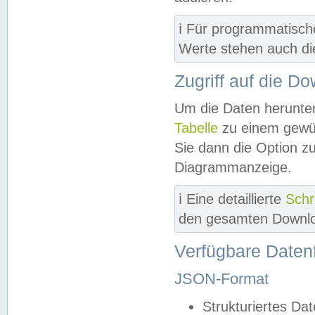
ℹ️ Für programmatisch
Werte stehen auch d
Zugriff auf die D
Um die Daten herunter
Tabelle
zu einem gewün
Sie dann die Option z
Diagrammanzeige.
ℹ️ Eine detaillierte
Schr
den gesamten Downlo
Verfügbare Daten
JSON-Format
Strukturiertes Da