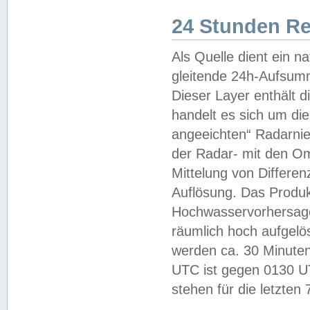
24 Stunden R
Als Quelle dient ein n
gleitende 24h-Aufsum
Dieser Layer enthält
handelt es sich um di
angeeichten“ Radarnie
der Radar- mit den O
Mittelung von Differe
Auflösung. Das Produk
Hochwasservorhersagez
räumlich hoch aufgelö
werden ca. 30 Minuten
UTC ist gegen 0130 UTC
stehen für die letzten