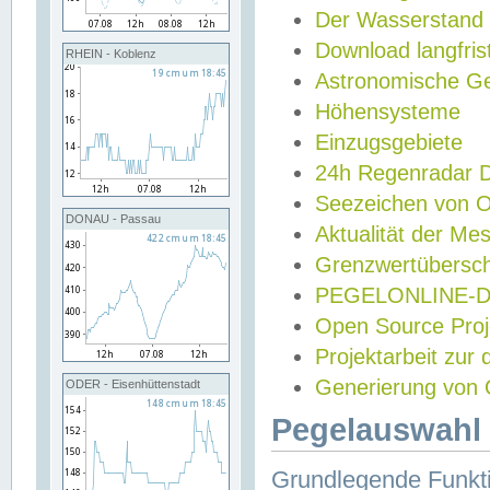
Der Wasserstand
Download langfris
RHEIN - Koblenz
Astronomische Gez
Höhensysteme
Einzugsgebiete
24h Regenradar
Seezeichen von 
DONAU - Passau
Aktualität der Me
Grenzwertübersch
PEGELONLINE-Di
Open Source Projek
Projektarbeit zur
Generierung von 
ODER - Eisenhüttenstadt
Pegelauswahl 
Grundlegende Funkti