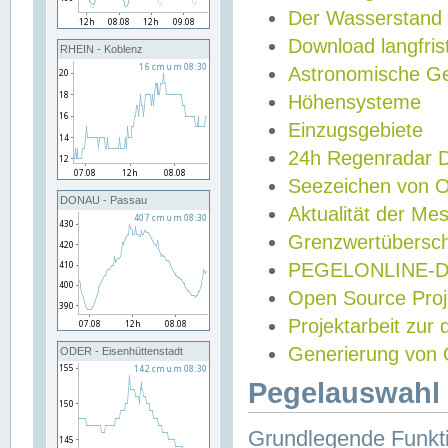
Der Wasserstand
Download langfris
RHEIN - Koblenz
Astronomische Gez
Höhensysteme
Einzugsgebiete
24h Regenradar
Seezeichen von 
DONAU - Passau
Aktualität der Me
Grenzwertübersch
PEGELONLINE-Di
Open Source Projek
Projektarbeit zur
Generierung von 
ODER - Eisenhüttenstadt
Pegelauswahl 
Grundlegende Funkti