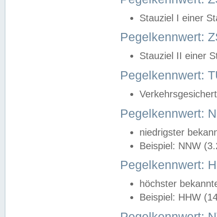
Stauziel I einer S
Pegelkennwert: Z
Stauziel II einer 
Pegelkennwert:
Verkehrsgesichert
Pegelkennwert:
niedrigster bekan
Beispiel: NNW (3
Pegelkennwert:
höchster bekannt
Beispiel: HHW (1
Pegelkennwert: 