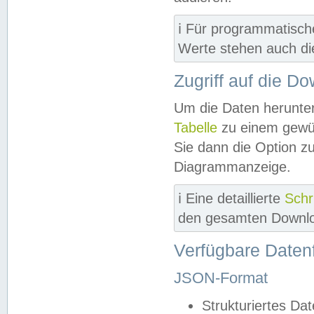
ℹ️ Für programmatisch
Werte stehen auch d
Zugriff auf die D
Um die Daten herunter
Tabelle
zu einem gewün
Sie dann die Option z
Diagrammanzeige.
ℹ️ Eine detaillierte
Schr
den gesamten Downlo
Verfügbare Daten
JSON-Format
Strukturiertes Da