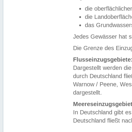
die oberflächlich
die Landoberfläc
das Grundwasser
Jedes Gewässer hat se
Die Grenze des Einzug
Flusseinzugsgebiete
Dargestellt werden die
durch Deutschland fli
Warnow / Peene, Weser
dargestellt.
Meereseinzugsgebiet
In Deutschland gibt 
Deutschland fließt n