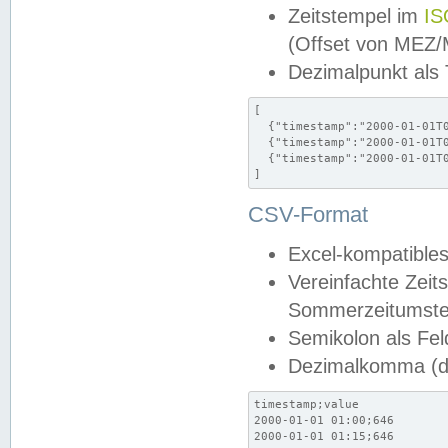
Zeitstempel im
IS
(Offset von MEZ
Dezimalpunkt als
[

  {"timestamp":"2000-01-01T0
  {"timestamp":"2000-01-01T0
  {"timestamp":"2000-01-01T0
]
CSV-Format
Excel-kompatibles
Vereinfachte Zeit
Sommerzeitumstel
Semikolon als Fel
Dezimalkomma (de
timestamp;value

2000-01-01 01:00;646

2000-01-01 01:15;646
