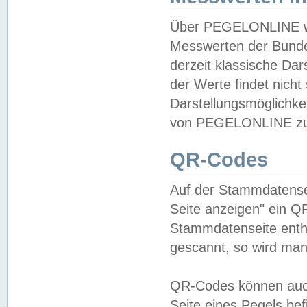
Über PEGELONLINE wer
Messwerten der Bundes
derzeit klassische Da
der Werte findet nicht 
Darstellungsmöglichkei
von PEGELONLINE zu 
QR-Codes
Auf der Stammdatensei
Seite anzeigen" ein Q
Stammdatenseite enthä
gescannt, so wird man
QR-Codes können auc
Seite eines Pegels be