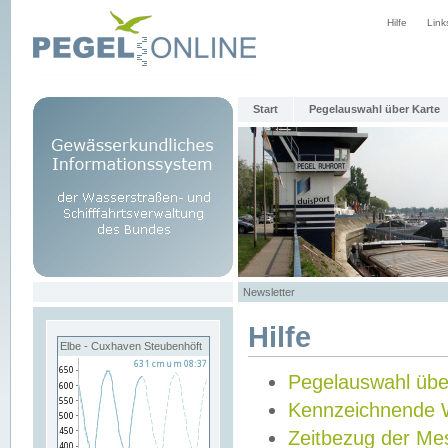
Hilfe
Link
Start
Pegelauswahl über Karte
Newsletter
Hilfe
Elbe - Cuxhaven Steubenhöft
Pegelauswahl übe
Kennzeichnende 
Zeitbezug der Me