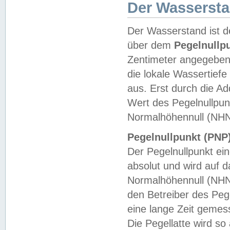
Der Wasserst
Der Wasserstand ist d
über dem
Pegelnullp
Zentimeter angegeben
die lokale Wassertie
aus. Erst durch die A
Wert des Pegelnullpun
Normalhöhennull (NHN
Pegelnullpunkt (PNP)
Der Pegelnullpunkt ei
absolut und wird auf
Normalhöhennull (NHN
den Betreiber des Pege
eine lange Zeit geme
Die Pegellatte wird s