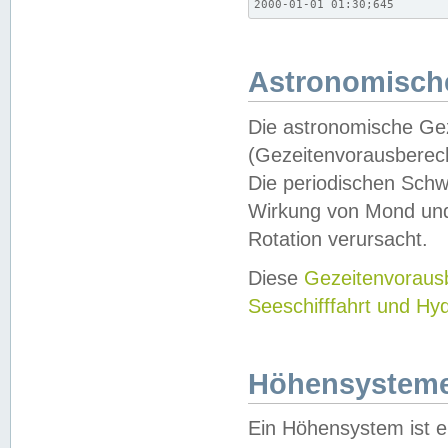
2000-01-01 01:30;645
Astronomische
Die astronomische Gez
(Gezeitenvorausberec
Die periodischen Schw
Wirkung von Mond und
Rotation verursacht.
Diese
Gezeitenvorau
Seeschifffahrt und Hy
Höhensystem
Ein Höhensystem ist e