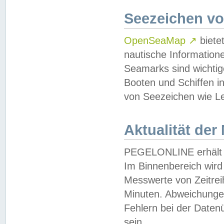
Seezeichen v
OpenSeaMap
↗
biete
nautische Information
Seamarks sind wichtig
Booten und Schiffen i
von Seezeichen wie Le
Aktualität der
PEGELONLINE erhält u
Im Binnenbereich wird 
Messwerte von Zeitreih
Minuten. Abweichungen
Fehlern bei der Daten
sein.