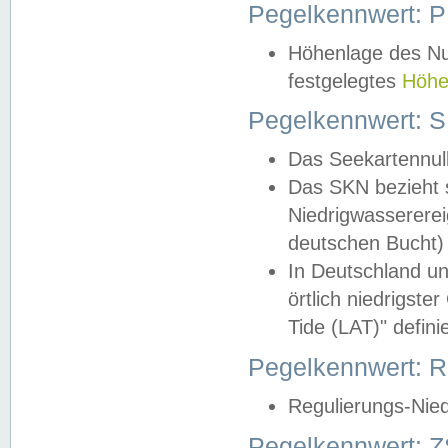
Pegelkennwert: 
Höhenlage des Nul
festgelegtes
Höhe
Pegelkennwert: 
Das Seekartennull
Das SKN bezieht s
Niedrigwassererei
deutschen Bucht) 
In Deutschland un
örtlich niedrigst
Tide (LAT)" definie
Pegelkennwert:
Regulierungs-Nie
Pegelkennwert: Z