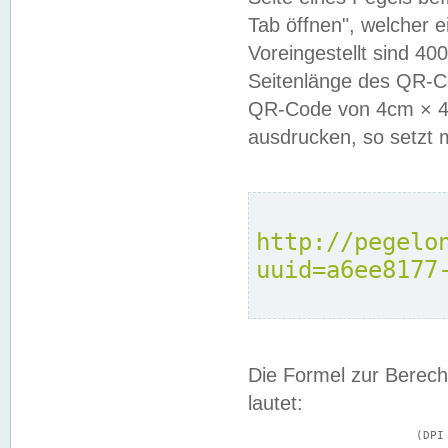
Tab öffnen", welcher 
Voreingestellt sind 4
Seitenlänge des QR-C
QR-Code von 4cm × 4c
ausdrucken, so setzt 
http://pegelo
uuid=a6ee8177
Die Formel zur Berech
lautet:
			(DPI × Druckkantenlänge in cm) ÷ 2,54 = Kantenlänge in Pixel
