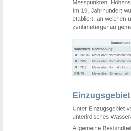
Messpunkten. Höhensy
Im 19. Jahrhundert wu
etabliert, an welchen 
zentimetergenau gem
Deutschland
Höhennetz
Bezeichnung
DHHN2016
Meter über Normalhöhennul
DHHN92
Meter über Normalhöhennul
DHHN12
Meter über Normalnull (m. 
SNN76
Meter über Höhennormal (m
Einzugsgebiet
Unter Einzugsgebiet v
unterirdisches Wasser
Allgemeine Bestandtei