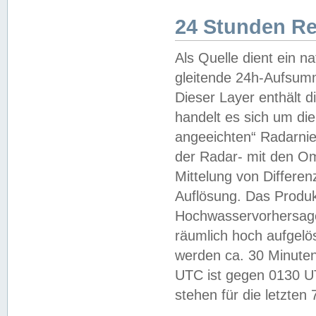
24 Stunden R
Als Quelle dient ein n
gleitende 24h-Aufsum
Dieser Layer enthält
handelt es sich um di
angeeichten“ Radarnie
der Radar- mit den O
Mittelung von Differe
Auflösung. Das Produk
Hochwasservorhersagez
räumlich hoch aufgelö
werden ca. 30 Minuten
UTC ist gegen 0130 UTC
stehen für die letzten