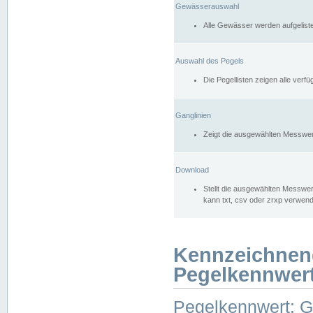
Gewässerauswahl
Alle Gewässer werden aufgelist
Auswahl des Pegels
Die Pegellisten zeigen alle ver
Ganglinien
Zeigt die ausgewählten Messwer
Download
Stellt die ausgewählten Messwer
kann txt, csv oder zrxp verwen
Kennzeichnen
Pegelkennwer
Pegelkennwert: 