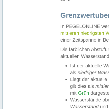
Grenzwertüber
In PEGELONLINE werde
mittleren niedrigsten
einer Zeitspanne in Be
Die farblichen Abstuf
aktuellen Wasserstand
Ist der aktuelle 
als
niedriger Was
Liegt der aktue
gilt dies als
mittle
mit
Grün
dargestel
Wasserstände obe
Wasserstand
und