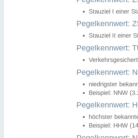
Stauziel I einer S
Pegelkennwert: Z
Stauziel II einer 
Pegelkennwert:
Verkehrsgesichert
Pegelkennwert:
niedrigster bekan
Beispiel: NNW (3
Pegelkennwert:
höchster bekannt
Beispiel: HHW (1
Pegelkennwert: 