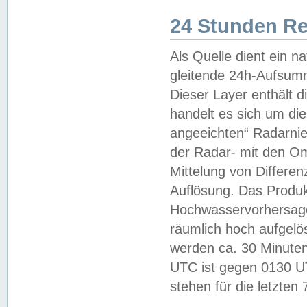
24 Stunden R
Als Quelle dient ein n
gleitende 24h-Aufsum
Dieser Layer enthält
handelt es sich um di
angeeichten“ Radarnie
der Radar- mit den O
Mittelung von Differe
Auflösung. Das Produk
Hochwasservorhersagez
räumlich hoch aufgelö
werden ca. 30 Minuten
UTC ist gegen 0130 UTC
stehen für die letzten