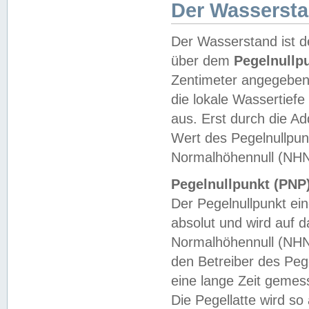
Der Wasserst
Der Wasserstand ist d
über dem
Pegelnullp
Zentimeter angegeben
die lokale Wassertie
aus. Erst durch die A
Wert des Pegelnullpun
Normalhöhennull (NHN
Pegelnullpunkt (PNP)
Der Pegelnullpunkt ei
absolut und wird auf
Normalhöhennull (NHN
den Betreiber des Pege
eine lange Zeit geme
Die Pegellatte wird s