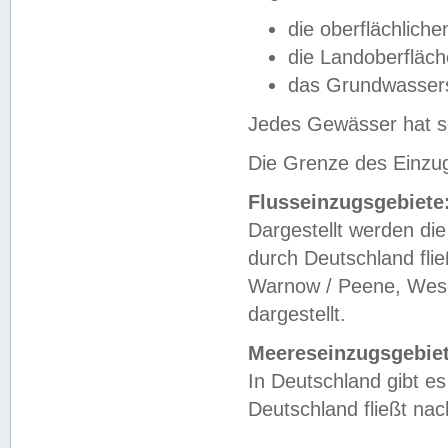
die oberflächlich
die Landoberfläc
das Grundwasser
Jedes Gewässer hat se
Die Grenze des Einzug
Flusseinzugsgebiete
Dargestellt werden die
durch Deutschland fli
Warnow / Peene, Weser
dargestellt.
Meereseinzugsgebiet
In Deutschland gibt 
Deutschland fließt n