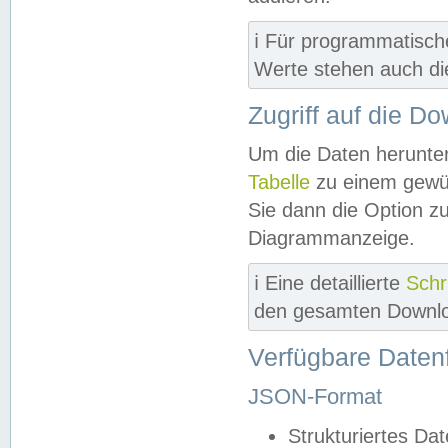
ℹ️ Für programmatisch
Werte stehen auch d
Zugriff auf die D
Um die Daten herunter
Tabelle
zu einem gewün
Sie dann die Option z
Diagrammanzeige.
ℹ️ Eine detaillierte
Schr
den gesamten Downlo
Verfügbare Daten
JSON-Format
Strukturiertes Da