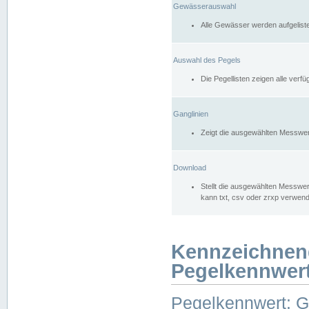
Gewässerauswahl
Alle Gewässer werden aufgelist
Auswahl des Pegels
Die Pegellisten zeigen alle ver
Ganglinien
Zeigt die ausgewählten Messwer
Download
Stellt die ausgewählten Messwer
kann txt, csv oder zrxp verwen
Kennzeichnen
Pegelkennwer
Pegelkennwert: 