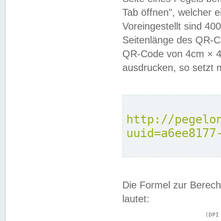
Tab öffnen", welcher 
Voreingestellt sind 4
Seitenlänge des QR-C
QR-Code von 4cm × 4c
ausdrucken, so setzt 
http://pegelo
uuid=a6ee8177
Die Formel zur Berech
lautet:
			(DPI × Druckkantenlänge in cm) ÷ 2,54 = Kantenlänge in Pixel
