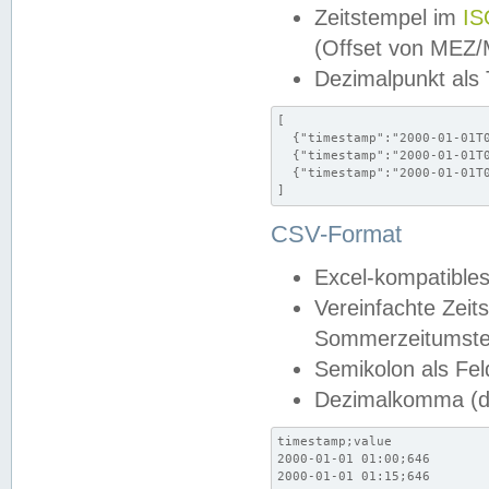
Zeitstempel im
IS
(Offset von MEZ
Dezimalpunkt als
[

  {"timestamp":"2000-01-01T0
  {"timestamp":"2000-01-01T0
  {"timestamp":"2000-01-01T0
]
CSV-Format
Excel-kompatibles
Vereinfachte Zeit
Sommerzeitumstel
Semikolon als Fel
Dezimalkomma (de
timestamp;value

2000-01-01 01:00;646

2000-01-01 01:15;646
