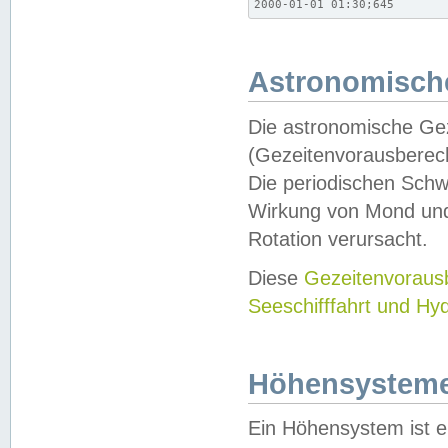
2000-01-01 01:30;645
Astronomische
Die astronomische Gez
(Gezeitenvorausberec
Die periodischen Schw
Wirkung von Mond und
Rotation verursacht.
Diese
Gezeitenvorau
Seeschifffahrt und Hy
Höhensystem
Ein Höhensystem ist e