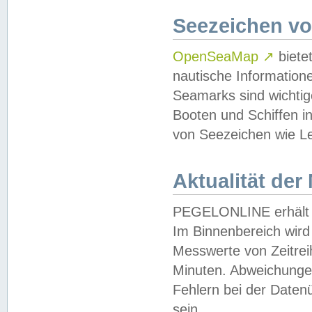
Seezeichen v
OpenSeaMap
↗
biete
nautische Information
Seamarks sind wichtig
Booten und Schiffen i
von Seezeichen wie Le
Aktualität der
PEGELONLINE erhält u
Im Binnenbereich wird 
Messwerte von Zeitreih
Minuten. Abweichungen
Fehlern bei der Daten
sein.