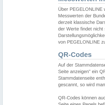
Über PEGELONLINE wer
Messwerten der Bundes
derzeit klassische Da
der Werte findet nicht 
Darstellungsmöglichkei
von PEGELONLINE zu 
QR-Codes
Auf der Stammdatensei
Seite anzeigen" ein Q
Stammdatenseite enthä
gescannt, so wird man
QR-Codes können auc
Seite eines Pegels be