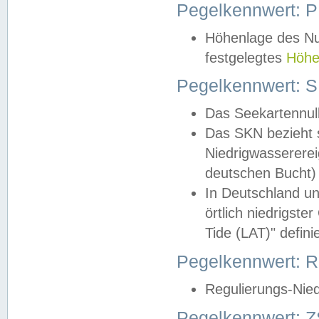
Pegelkennwert: 
Höhenlage des Nul
festgelegtes
Höhe
Pegelkennwert: 
Das Seekartennull
Das SKN bezieht s
Niedrigwassererei
deutschen Bucht) 
In Deutschland un
örtlich niedrigst
Tide (LAT)" definie
Pegelkennwert:
Regulierungs-Nie
Pegelkennwert: Z