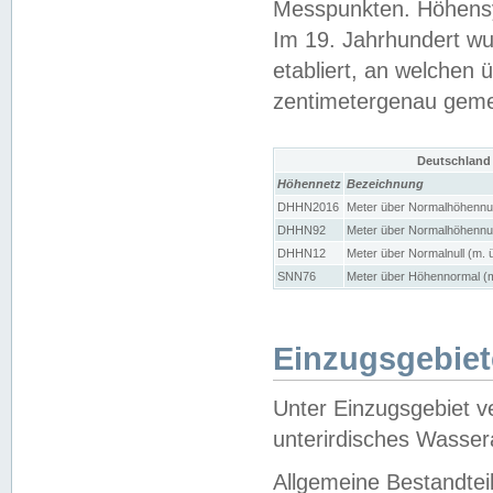
Messpunkten. Höhensy
Im 19. Jahrhundert wu
etabliert, an welchen 
zentimetergenau gem
Deutschland
Höhennetz
Bezeichnung
DHHN2016
Meter über Normalhöhennul
DHHN92
Meter über Normalhöhennul
DHHN12
Meter über Normalnull (m. 
SNN76
Meter über Höhennormal (m
Einzugsgebiet
Unter Einzugsgebiet v
unterirdisches Wasser
Allgemeine Bestandtei