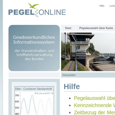
Hilfe
Link
Start
Pegelauswahl über Karte
Newsletter
Hilfe
Elbe - Cuxhaven Steubenhöft
Pegelauswahl übe
Kennzeichnende 
Zeitbezug der Me