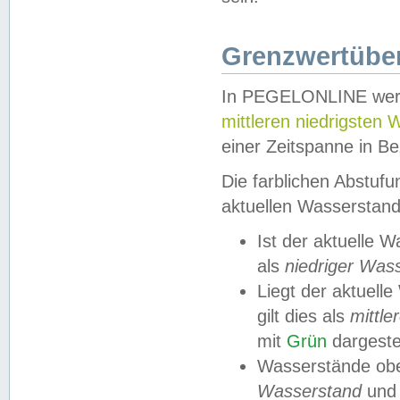
Grenzwertüber
In PEGELONLINE werde
mittleren niedrigsten
einer Zeitspanne in Be
Die farblichen Abstuf
aktuellen Wasserstand
Ist der aktuelle 
als
niedriger Was
Liegt der aktue
gilt dies als
mittle
mit
Grün
dargestel
Wasserstände obe
Wasserstand
und