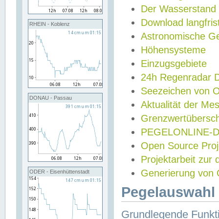
Der Wasserstand
Download langfris
RHEIN - Koblenz
Astronomische Gez
Höhensysteme
Einzugsgebiete
24h Regenradar
Seezeichen von 
DONAU - Passau
Aktualität der Me
Grenzwertübersch
PEGELONLINE-Di
Open Source Projek
Projektarbeit zur
Generierung von 
ODER - Eisenhüttenstadt
Pegelauswahl 
Grundlegende Funkti