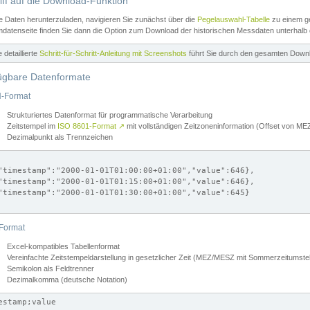
iff auf die Download-Funktion
e Daten herunterzuladen, navigieren Sie zunächst über die
Pegelauswahl-Tabelle
zu einem ge
datenseite finden Sie dann die Option zum Download der historischen Messdaten unterhalb
ne detaillierte
Schritt-für-Schritt-Anleitung mit Screenshots
führt Sie durch den gesamten Down
ügbare Datenformate
-Format
Strukturiertes Datenformat für programmatische Verarbeitung
Zeitstempel im
ISO 8601-Format
↗
mit vollständigen Zeitzoneninformation (Offset von 
Dezimalpunkt als Trennzeichen
"timestamp":"2000-01-01T01:00:00+01:00","value":646},

"timestamp":"2000-01-01T01:15:00+01:00","value":646},

"timestamp":"2000-01-01T01:30:00+01:00","value":645}

Format
Excel-kompatibles Tabellenformat
Vereinfachte Zeitstempeldarstellung in gesetzlicher Zeit (MEZ/MESZ mit Sommerzeitumstel
Semikolon als Feldtrenner
Dezimalkomma (deutsche Notation)
estamp;value
