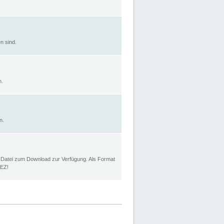
n sind.
n.
n.
p Datei zum Download zur Verfügung. Als Format
MEZ!