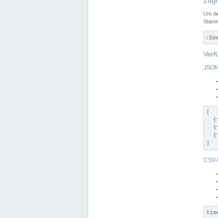
Zugr
Um di
Stamm
ℹ️ Ei
Verf
JSON
[

  {
  {
  {
]
CSV-
tim