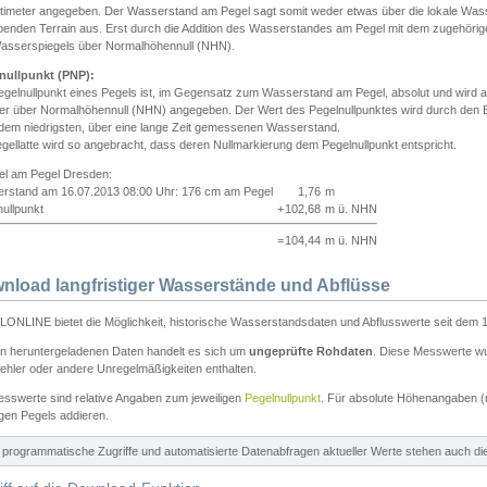
ntimeter angegeben. Der Wasserstand am Pegel sagt somit weder etwas über die lokale Wa
enden Terrain aus. Erst durch die Addition des Wasserstandes am Pegel mit dem zugehörig
asserspiegels über Normalhöhennull (NHN).
nullpunkt (PNP):
egelnullpunkt eines Pegels ist, im Gegensatz zum Wasserstand am Pegel, absolut und wir
ter über Normalhöhennull (NHN) angegeben. Der Wert des Pegelnullpunktes wird durch den Bet
 dem niedrigsten, über eine lange Zeit gemessenen Wasserstand.
gellatte wird so angebracht, dass deren Nullmarkierung dem Pegelnullpunkt entspricht.
iel am Pegel Dresden:
rstand am 16.07.2013 08:00 Uhr: 176 cm am Pegel
1,76
m
ullpunkt
+
102,68
m ü. NHN
=
104,44
m ü. NHN
nload langfristiger Wasserstände und Abflüsse
ONLINE bietet die Möglichkeit, historische Wasserstandsdaten und Abflusswerte seit dem 1
en heruntergeladenen Daten handelt es sich um
ungeprüfte Rohdaten
. Diese Messwerte wur
ehler oder andere Unregelmäßigkeiten enthalten.
esswerte sind relative Angaben zum jeweiligen
Pegelnullpunkt
. Für absolute Höhenangaben 
igen Pegels addieren.
ür programmatische Zugriffe und automatisierte Datenabfragen aktueller Werte stehen auch d