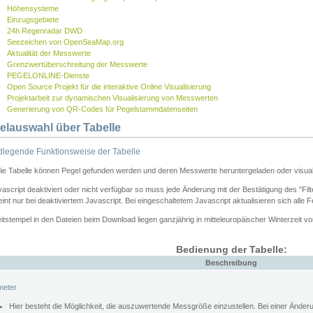
Höhensysteme
Einzugsgebiete
24h Regenradar DWD
Seezeichen von OpenSeaMap.org
Aktualität der Messwerte
Grenzwertüberschreitung der Messwerte
PEGELONLINE-Dienste
Open Source Projekt für die interaktive Online Visualisierung
Projektarbeit zur dynamischen Visualisierung von Messwerten
Generierung von QR-Codes für Pegelstammdatenseiten
elauswahl über Tabelle
legende Funktionsweise der Tabelle
die Tabelle können Pegel gefunden werden und deren Messwerte heruntergeladen oder visuali
vascript deaktiviert oder nicht verfügbar so muss jede Änderung mit der Bestätigung des "Filt
int nur bei deaktiviertem Javascript. Bei eingeschaltetem Javascript aktualisieren sich alle 
itstempel in den Dateien beim Download liegen ganzjährig in mitteleuropäischer Winterzeit vo
Bedienung der Tabelle:
Beschreibung
meter
Hier besteht die Möglichkeit, die auszuwertende Messgröße einzustellen. Bei einer Ände