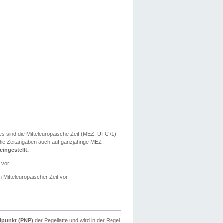
ies sind die Mitteleuropäische Zeit (MEZ, UTC+1)
ie Zeitangaben auch auf ganzjährige MEZ-
ingestellt.
 vor.
 Mitteleuropäischer Zeit vor.
lpunkt (PNP)
der Pegellatte und wird in der Regel