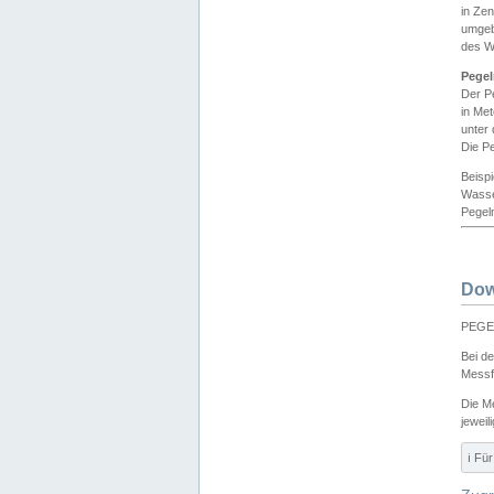
in Ze
umgeb
des W
Pegel
Der P
in Me
unter
Die Pe
Beisp
Wasse
Pegeln
Dow
PEGEL
Bei d
Messf
Die M
jeweil
ℹ️ F