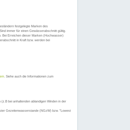
esländern festgelegte Marken des
Sind immer für einen Gewässerabschnitt gültig.
. Bei Erreichen dieser Marken (Hochwasser)
erabschnitt in Kraft bzw. werden bei
tem
. Siehe auch die Informationen zum
 (z.B bei anhaltenden ablandigen Winden in der
drigster Gezeitenwasserstande (NGzW) bzw. "Lowest