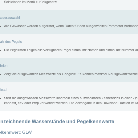
Selektionen im Menü zurückgesetzt.
sserauswahl
Alle Gewässer werden aufgelistet, wenn Daten für den ausgewählten Parameter vorhande
ahl des Pegels
Die Pegellisten zeigen alle verfügbaren Pegel einmal mit Namen und einmal mit Nummer a
inien
Zeigt die ausgewählten Messwerte als Ganglinie. Es können maximal 6 ausgewählt werde
load
Stellt die ausgewählten Messwerte innerhalb eines auswählbaren Zeitbereichs in einer Zi
kann txt, csv oder zrxp verwendet werden. Die Zeitangabe in den Download-Dateien ist 
nzeichnende Wasserstände und Pegelkennwerte
lkennwert: GLW