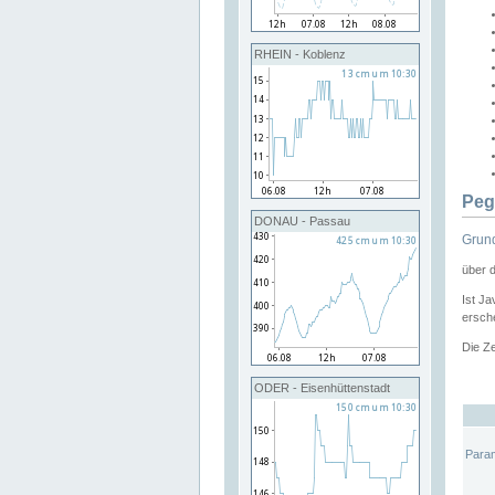
RHEIN - Koblenz
Peg
DONAU - Passau
Grund
über 
Ist Ja
ersche
Die Ze
ODER - Eisenhüttenstadt
Para