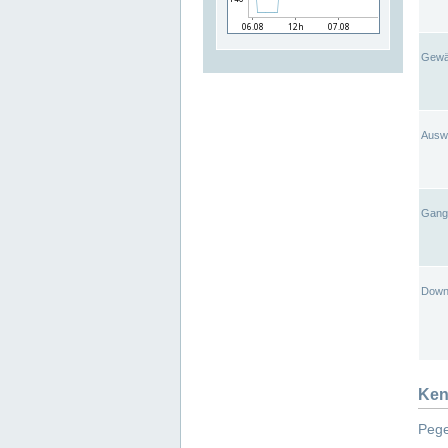
Gewä
Ausw
Gangl
Down
Ken
Pege