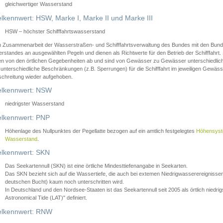
gleichwertiger Wasserstand
lkennwert: HSW, Marke I, Marke II und Marke III
HSW – höchster Schifffahrtswasserstand
in Zusammenarbeit der Wasserstraßen- und Schifffahrtsverwaltung des Bundes mit den Bund
standes an ausgewählten Pegeln und dienen als Richtwerte für den Betrieb der Schifffahrt. 
n von den örtlichen Gegebenheiten ab und sind von Gewässer zu Gewässer unterschiedlich
 unterschiedliche Beschränkungen (z.B. Sperrungen) für die Schifffahrt im jeweiligen Gewäss
schreitung wieder aufgehoben.
lkennwert: NSW
niedrigster Wasserstand
lkennwert: PNP
Höhenlage des Nullpunktes der Pegellatte bezogen auf ein amtlich festgelegtes
Höhensys
Wasserstand
.
lkennwert: SKN
Das Seekartennull (SKN) ist eine örtliche Mindesttiefenangabe in Seekarten.
Das SKN bezieht sich auf die Wassertiefe, die auch bei extemen Niedrigwasserereignissen
deutschen Bucht) kaum noch unterschritten wird.
In Deutschland und den Nordsee-Staaten ist das Seekartennull seit 2005 als örtlich nie
Astronomical Tide (LAT)" definiert.
lkennwert: RNW