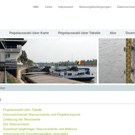
Hilfe
Links
Impressum
Nutzungsbedingungen
Datenschutz
Pegelauswahl über Karte
Pegelauswahl über Tabelle
Abo
Down
tter
e
Pegelauswahl über Tabelle
Kennzeichnende Wasserstände und Pegelkennwerte
Zeitbezug der Messwerte
Der Wasserstand
Download langfristiger Wasserstände und Abflüsse
Astronomische Gezeitenganglinie (Astrotide)