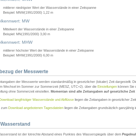
mittlerer niedrigster Wert der Wasserstände in einer Zeitspanne
Beispiel: MNW(1991/2000) 1,22 m
lkennwert: MW
Mittelwert der Wasserstände in einer Zeitspanne
Beispiel: MN(1991/2000) 3,00 m
elkennwert: MHW
mittlerer höchster Wert der Wasserstände in einer Zeitspanne
Beispiel: MHW(1991/2000) 6,00 m
tbezug der Messwerte
itangaben der Messwerte werden standardmäßig in gesetzlicher (lokaler) Zeit dargestellt. D
em Wechsel im Sommer zur Sommerzeit (MESZ, UTC+2). über die
Einstellungen
können Sie d
ellung ohne Sommerzeit einstellen.
Momentan sind alle Zeitangaben auf gesetzliche Zeit e
Download langfristiger Wasserstände und Abflüsse
liegen die Zeitangaben in gesetzlicher Zeit
n zum
Download angebotenen Tagesdateien
liegen die Zeitangaben grundsätzlich ganzjährig in
 Wasserstand
asserstand ist der lotrechte Abstand eines Punktes des Wasserspiegels über dem
Pegelnul