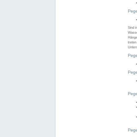
Pege
Sind 
Wasser
Hänge
treten
Unter
Pege
Pege
Pege
Pege