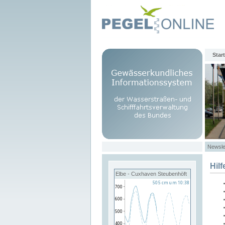
Start
Newsle
Hilf
Elbe - Cuxhaven Steubenhöft