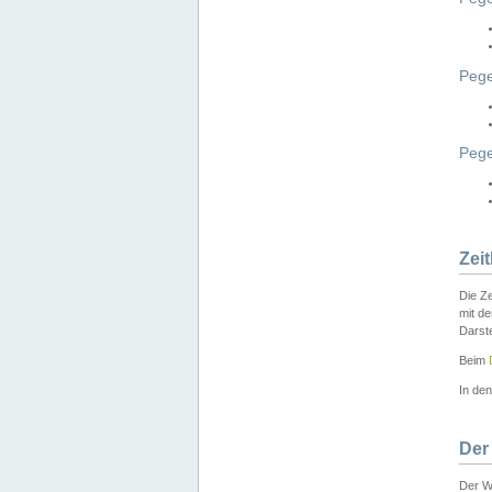
Pege
Peg
Zei
Die Ze
mit d
Darst
Beim
In de
Der
Der W