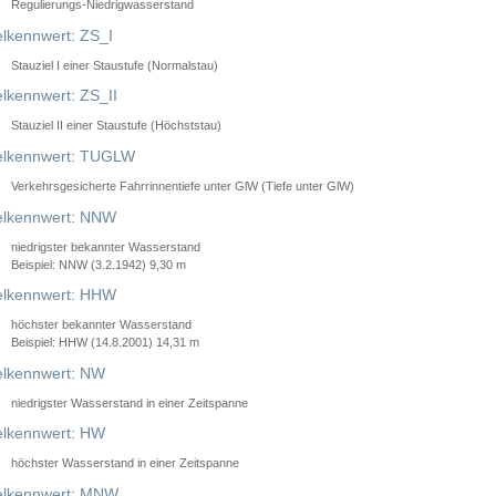
Regulierungs-Niedrigwasserstand
lkennwert: ZS_I
Stauziel I einer Staustufe (Normalstau)
lkennwert: ZS_II
Stauziel II einer Staustufe (Höchststau)
elkennwert: TUGLW
Verkehrsgesicherte Fahrrinnentiefe unter GlW (Tiefe unter GlW)
lkennwert: NNW
niedrigster bekannter Wasserstand
Beispiel: NNW (3.2.1942) 9,30 m
lkennwert: HHW
höchster bekannter Wasserstand
Beispiel: HHW (14.8.2001) 14,31 m
lkennwert: NW
niedrigster Wasserstand in einer Zeitspanne
lkennwert: HW
höchster Wasserstand in einer Zeitspanne
elkennwert: MNW