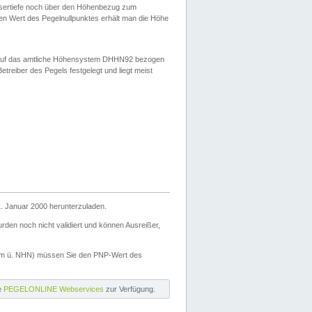
ssertiefe noch über den Höhenbezug zum
en Wert des Pegelnullpunktes erhält man die Höhe
d auf das amtliche Höhensystem DHHN92 bezogen
reiber des Pegels festgelegt und liegt meist
. Januar 2000 herunterzuladen.
den noch nicht validiert und können Ausreißer,
(m ü. NHN) müssen Sie den PNP-Wert des
ie
PEGELONLINE Webservices
zur Verfügung.