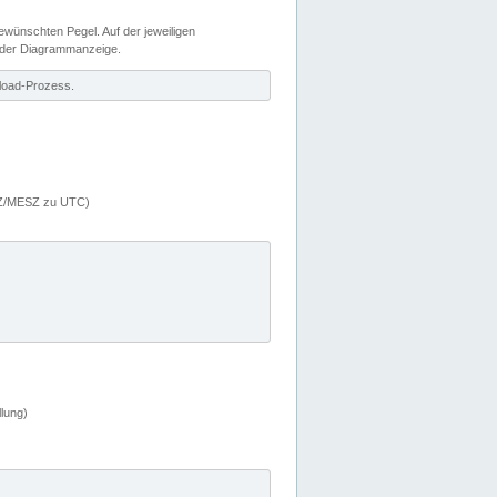
wünschten Pegel. Auf der jeweiligen
 der Diagrammanzeige.
load-Prozess.
MEZ/MESZ zu UTC)
lung)