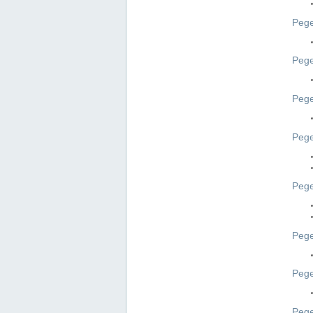
Pege
Pege
Peg
Pege
Pege
Pege
Pege
Peg