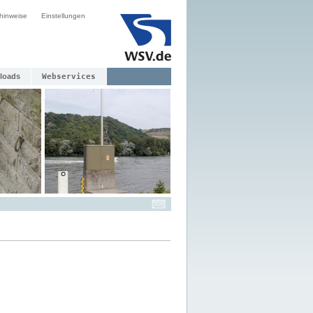
hinweise
Einstellungen
loads
Webservices