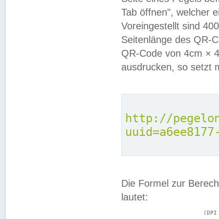
Tab öffnen", welcher 
Voreingestellt sind 4
Seitenlänge des QR-C
QR-Code von 4cm × 4c
ausdrucken, so setzt 
http://pegelo
uuid=a6ee8177
Die Formel zur Berech
lautet:
			(DPI × Druckkantenlänge in cm) ÷ 2,54 = Kantenlänge in Pixel
