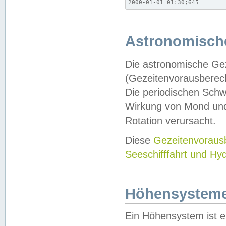
2000-01-01 01:30;645
Astronomische
Die astronomische Gez
(Gezeitenvorausberec
Die periodischen Schw
Wirkung von Mond und
Rotation verursacht.
Diese
Gezeitenvorau
Seeschifffahrt und Hy
Höhensystem
Ein Höhensystem ist e