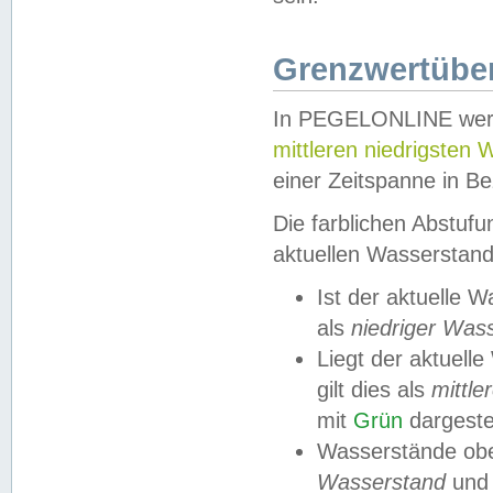
Grenzwertüber
In PEGELONLINE werde
mittleren niedrigsten
einer Zeitspanne in Be
Die farblichen Abstuf
aktuellen Wasserstand
Ist der aktuelle 
als
niedriger Was
Liegt der aktue
gilt dies als
mittle
mit
Grün
dargestel
Wasserstände obe
Wasserstand
und