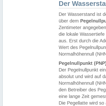
Der Wasserst
Der Wasserstand ist d
über dem
Pegelnullp
Zentimeter angegeben
die lokale Wassertie
aus. Erst durch die A
Wert des Pegelnullpun
Normalhöhennull (NHN
Pegelnullpunkt (PNP)
Der Pegelnullpunkt ei
absolut und wird auf
Normalhöhennull (NHN
den Betreiber des Pege
eine lange Zeit geme
Die Pegellatte wird s