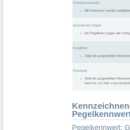
Gewässerauswahl
Alle Gewässer werden aufgelist
Auswahl des Pegels
Die Pegellisten zeigen alle ver
Ganglinien
Zeigt die ausgewählten Messwer
Download
Stellt die ausgewählten Messwer
kann txt, csv oder zrxp verwen
Kennzeichnen
Pegelkennwer
Pegelkennwert: 