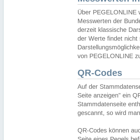
Über PEGELONLINE wer
Messwerten der Bundes
derzeit klassische Da
der Werte findet nicht 
Darstellungsmöglichkei
von PEGELONLINE zu 
QR-Codes
Auf der Stammdatensei
Seite anzeigen" ein Q
Stammdatenseite enthä
gescannt, so wird man
QR-Codes können auc
Seite eines Pegels be