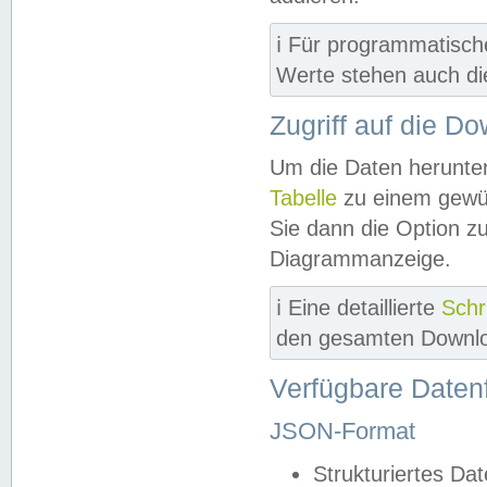
ℹ️ Für programmatisch
Werte stehen auch d
Zugriff auf die D
Um die Daten herunter
Tabelle
zu einem gewün
Sie dann die Option z
Diagrammanzeige.
ℹ️ Eine detaillierte
Schr
den gesamten Downlo
Verfügbare Daten
JSON-Format
Strukturiertes Da