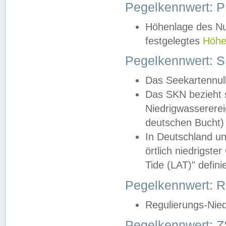
Pegelkennwert: 
Höhenlage des Nul
festgelegtes
Höhe
Pegelkennwert: 
Das Seekartennull
Das SKN bezieht s
Niedrigwassererei
deutschen Bucht) 
In Deutschland un
örtlich niedrigst
Tide (LAT)" definie
Pegelkennwert:
Regulierungs-Nie
Pegelkennwert: Z