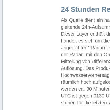
24 Stunden R
Als Quelle dient ein n
gleitende 24h-Aufsum
Dieser Layer enthält
handelt es sich um di
angeeichten“ Radarnie
der Radar- mit den O
Mittelung von Differe
Auflösung. Das Produk
Hochwasservorhersagez
räumlich hoch aufgelö
werden ca. 30 Minuten
UTC ist gegen 0130 UTC
stehen für die letzten