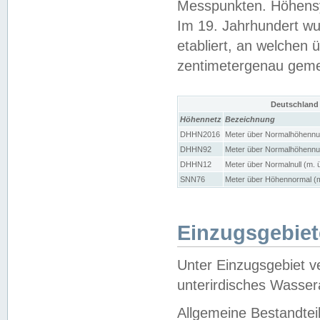
Messpunkten. Höhensy
Im 19. Jahrhundert wu
etabliert, an welchen 
zentimetergenau gem
Deutschland
Höhennetz
Bezeichnung
DHHN2016
Meter über Normalhöhennul
DHHN92
Meter über Normalhöhennul
DHHN12
Meter über Normalnull (m. 
SNN76
Meter über Höhennormal (m
Einzugsgebiet
Unter Einzugsgebiet v
unterirdisches Wasser
Allgemeine Bestandtei