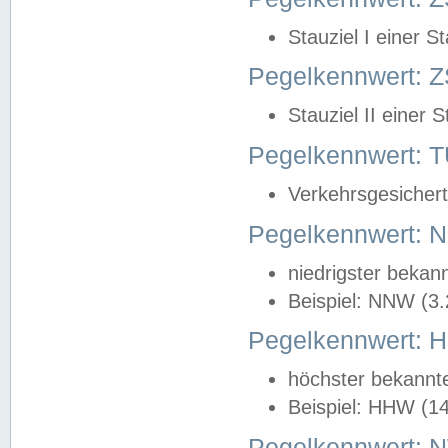
Stauziel I einer S
Pegelkennwert: Z
Stauziel II einer 
Pegelkennwert:
Verkehrsgesichert
Pegelkennwert:
niedrigster bekan
Beispiel: NNW (3
Pegelkennwert:
höchster bekannt
Beispiel: HHW (1
Pegelkennwert: 