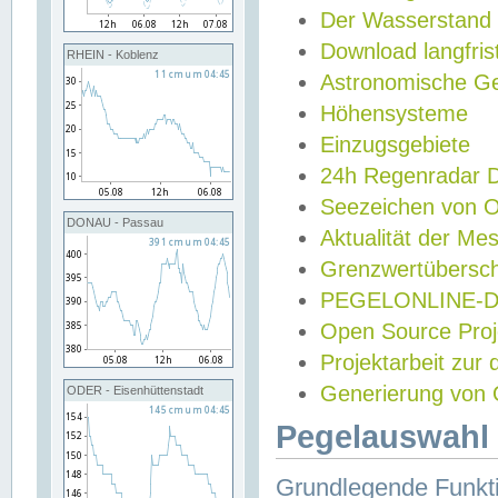
Der Wasserstand
Download langfris
RHEIN - Koblenz
Astronomische Gez
Höhensysteme
Einzugsgebiete
24h Regenradar
Seezeichen von 
DONAU - Passau
Aktualität der Me
Grenzwertübersch
PEGELONLINE-Di
Open Source Projek
Projektarbeit zur
Generierung von 
ODER - Eisenhüttenstadt
Pegelauswahl 
Grundlegende Funkti