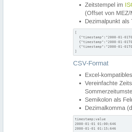
Zeitstempel im
IS
(Offset von MEZ
Dezimalpunkt als
[

  {"timestamp":"2000-01-01T0
  {"timestamp":"2000-01-01T0
  {"timestamp":"2000-01-01T0
]
CSV-Format
Excel-kompatibles
Vereinfachte Zeit
Sommerzeitumstel
Semikolon als Fel
Dezimalkomma (de
timestamp;value

2000-01-01 01:00;646

2000-01-01 01:15;646
