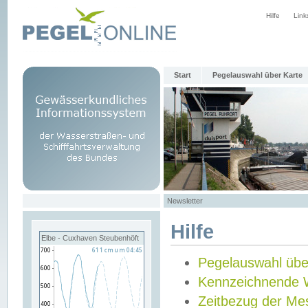
Hilfe
Link
Start
Pegelauswahl über Karte
Newsletter
Hilfe
Elbe - Cuxhaven Steubenhöft
Pegelauswahl übe
Kennzeichnende 
Zeitbezug der Me