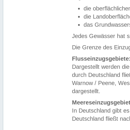
die oberflächlich
die Landoberfläc
das Grundwasser
Jedes Gewässer hat se
Die Grenze des Einzug
Flusseinzugsgebiete
Dargestellt werden die
durch Deutschland fli
Warnow / Peene, Weser
dargestellt.
Meereseinzugsgebiet
In Deutschland gibt 
Deutschland fließt n