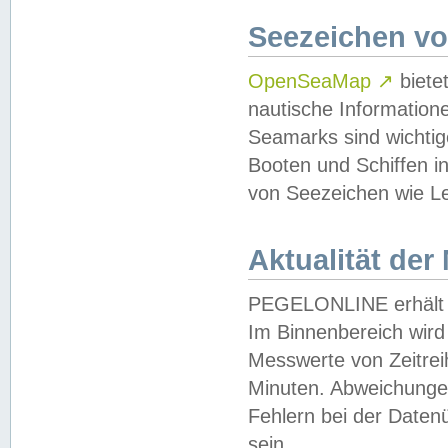
Seezeichen v
OpenSeaMap
↗
biete
nautische Information
Seamarks sind wichtig
Booten und Schiffen i
von Seezeichen wie Le
Aktualität der
PEGELONLINE erhält u
Im Binnenbereich wird 
Messwerte von Zeitreih
Minuten. Abweichungen
Fehlern bei der Daten
sein.