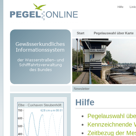
Hilfe
Link
Start
Pegelauswahl über Karte
Newsletter
Hilfe
Elbe - Cuxhaven Steubenhöft
Pegelauswahl übe
Kennzeichnende 
Zeitbezug der Me