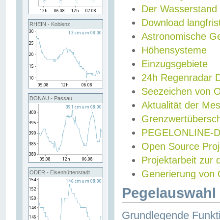
Der Wasserstand
Download langfris
RHEIN - Koblenz
Astronomische Gez
Höhensysteme
Einzugsgebiete
24h Regenradar
Seezeichen von 
DONAU - Passau
Aktualität der Me
Grenzwertübersch
PEGELONLINE-Di
Open Source Projek
Projektarbeit zur
Generierung von 
ODER - Eisenhüttenstadt
Pegelauswahl 
Grundlegende Funkti