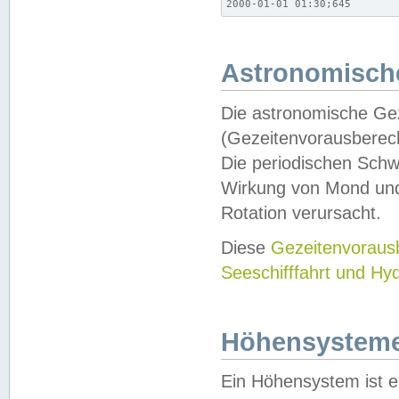
2000-01-01 01:30;645
Astronomische
Die astronomische Gez
(Gezeitenvorausberec
Die periodischen Schw
Wirkung von Mond und
Rotation verursacht.
Diese
Gezeitenvorau
Seeschifffahrt und Hy
Höhensystem
Ein Höhensystem ist e