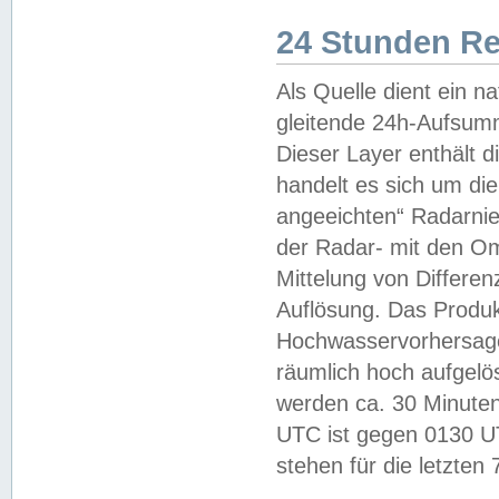
24 Stunden R
Als Quelle dient ein n
gleitende 24h-Aufsum
Dieser Layer enthält
handelt es sich um di
angeeichten“ Radarnie
der Radar- mit den O
Mittelung von Differe
Auflösung. Das Produk
Hochwasservorhersagez
räumlich hoch aufgelö
werden ca. 30 Minuten
UTC ist gegen 0130 UTC
stehen für die letzten