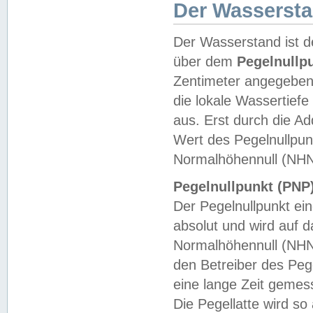
Der Wasserst
Der Wasserstand ist d
über dem
Pegelnullp
Zentimeter angegeben
die lokale Wassertie
aus. Erst durch die A
Wert des Pegelnullpun
Normalhöhennull (NHN
Pegelnullpunkt (PNP)
Der Pegelnullpunkt ei
absolut und wird auf
Normalhöhennull (NHN
den Betreiber des Pege
eine lange Zeit geme
Die Pegellatte wird s