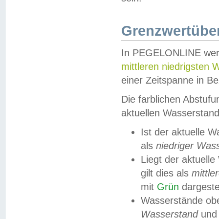
Grenzwertüber
In PEGELONLINE werde
mittleren niedrigsten
einer Zeitspanne in Be
Die farblichen Abstuf
aktuellen Wasserstand
Ist der aktuelle 
als
niedriger Was
Liegt der aktue
gilt dies als
mittle
mit
Grün
dargestel
Wasserstände obe
Wasserstand
und