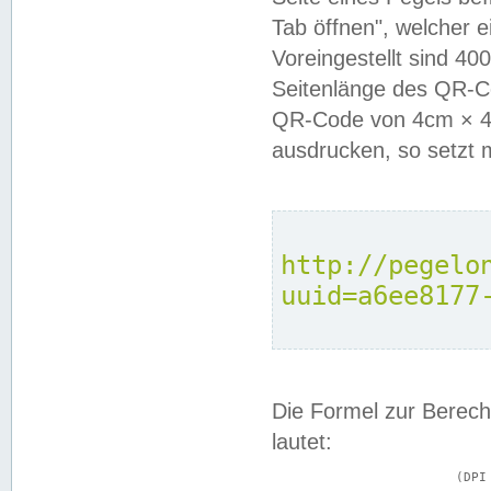
Tab öffnen", welcher 
Voreingestellt sind 4
Seitenlänge des QR-C
QR-Code von 4cm × 4c
ausdrucken, so setzt 
http://pegelo
uuid=a6ee8177
Die Formel zur Berech
lautet:
			(DPI × Druckkantenlänge in cm) ÷ 2,54 = Kantenlänge in Pixel
