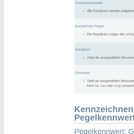
Gewässerauswahl
Alle Gewässer werden aufgelist
Auswahl des Pegels
Die Pegellisten zeigen alle ver
Ganglinien
Zeigt die ausgewählten Messwer
Download
Stellt die ausgewählten Messwer
kann txt, csv oder zrxp verwen
Kennzeichnen
Pegelkennwer
Pegelkennwert: 