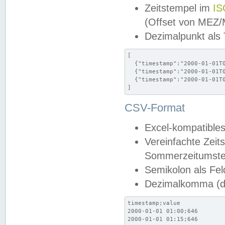
Zeitstempel im
IS
(Offset von MEZ
Dezimalpunkt als
[

  {"timestamp":"2000-01-01T0
  {"timestamp":"2000-01-01T0
  {"timestamp":"2000-01-01T0
]
CSV-Format
Excel-kompatibles
Vereinfachte Zeit
Sommerzeitumstel
Semikolon als Fel
Dezimalkomma (de
timestamp;value

2000-01-01 01:00;646

2000-01-01 01:15;646
