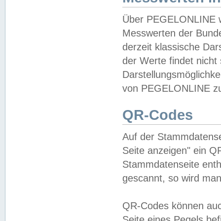
Über PEGELONLINE wer
Messwerten der Bundes
derzeit klassische Da
der Werte findet nicht 
Darstellungsmöglichkei
von PEGELONLINE zu 
QR-Codes
Auf der Stammdatensei
Seite anzeigen" ein Q
Stammdatenseite enthä
gescannt, so wird man
QR-Codes können auc
Seite eines Pegels be