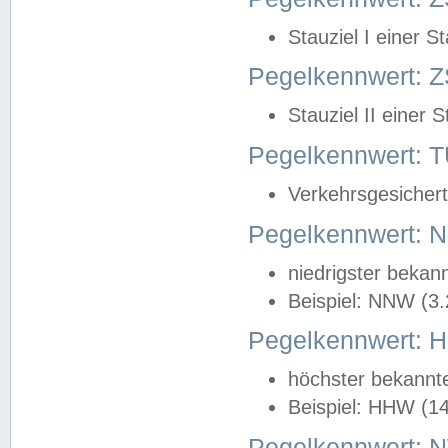
Stauziel I einer S
Pegelkennwert: Z
Stauziel II einer 
Pegelkennwert:
Verkehrsgesichert
Pegelkennwert:
niedrigster bekan
Beispiel: NNW (3
Pegelkennwert:
höchster bekannt
Beispiel: HHW (1
Pegelkennwert: 