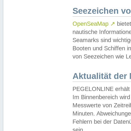
Seezeichen v
OpenSeaMap
↗
biete
nautische Information
Seamarks sind wichtig
Booten und Schiffen i
von Seezeichen wie Le
Aktualität der
PEGELONLINE erhält u
Im Binnenbereich wird 
Messwerte von Zeitreih
Minuten. Abweichungen
Fehlern bei der Daten
sein.