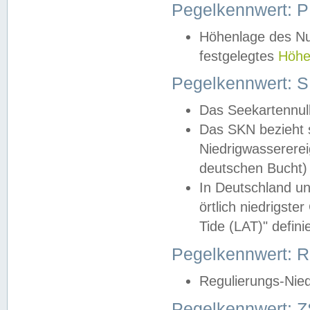
Pegelkennwert: 
Höhenlage des Nul
festgelegtes
Höhe
Pegelkennwert: 
Das Seekartennull
Das SKN bezieht s
Niedrigwassererei
deutschen Bucht) 
In Deutschland un
örtlich niedrigst
Tide (LAT)" definie
Pegelkennwert:
Regulierungs-Nie
Pegelkennwert: Z