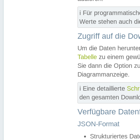
ℹ️ Für programmatisch
Werte stehen auch d
Zugriff auf die D
Um die Daten herunter
Tabelle
zu einem gewün
Sie dann die Option z
Diagrammanzeige.
ℹ️ Eine detaillierte
Schr
den gesamten Downlo
Verfügbare Daten
JSON-Format
Strukturiertes Da