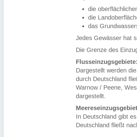
die oberflächlich
die Landoberfläc
das Grundwasser
Jedes Gewässer hat se
Die Grenze des Einzug
Flusseinzugsgebiete
Dargestellt werden die
durch Deutschland fli
Warnow / Peene, Weser
dargestellt.
Meereseinzugsgebiet
In Deutschland gibt 
Deutschland fließt n