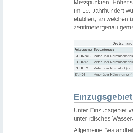
Messpunkten. Höhensy
Im 19. Jahrhundert wu
etabliert, an welchen 
zentimetergenau gem
Deutschland
Höhennetz
Bezeichnung
DHHN2016
Meter über Normalhöhennul
DHHN92
Meter über Normalhöhennul
DHHN12
Meter über Normalnull (m. 
SNN76
Meter über Höhennormal (m
Einzugsgebiet
Unter Einzugsgebiet v
unterirdisches Wasser
Allgemeine Bestandtei