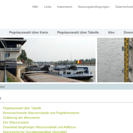
Hilfe
Links
Impressum
Nutzungsbedingungen
Datenschutz
Pegelauswahl über Karte
Pegelauswahl über Tabelle
Abo
Down
tter
e
Pegelauswahl über Tabelle
Kennzeichnende Wasserstände und Pegelkennwerte
Zeitbezug der Messwerte
Der Wasserstand
Download langfristiger Wasserstände und Abflüsse
Astronomische Gezeitenganglinie (Astrotide)