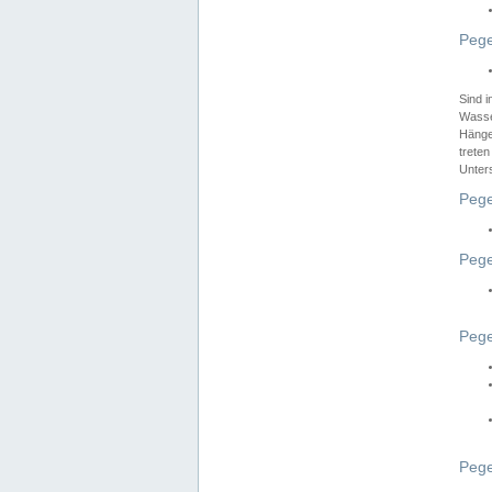
Pege
Sind 
Wasser
Hänge
treten
Unter
Pege
Pege
Pege
Pege