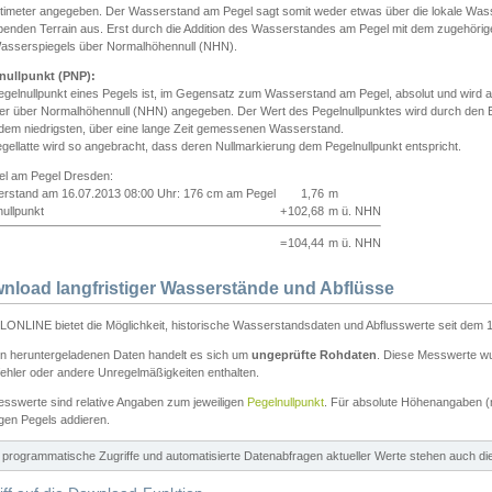
ntimeter angegeben. Der Wasserstand am Pegel sagt somit weder etwas über die lokale Wa
enden Terrain aus. Erst durch die Addition des Wasserstandes am Pegel mit dem zugehörig
asserspiegels über Normalhöhennull (NHN).
nullpunkt (PNP):
egelnullpunkt eines Pegels ist, im Gegensatz zum Wasserstand am Pegel, absolut und wir
ter über Normalhöhennull (NHN) angegeben. Der Wert des Pegelnullpunktes wird durch den Bet
 dem niedrigsten, über eine lange Zeit gemessenen Wasserstand.
gellatte wird so angebracht, dass deren Nullmarkierung dem Pegelnullpunkt entspricht.
iel am Pegel Dresden:
rstand am 16.07.2013 08:00 Uhr: 176 cm am Pegel
1,76
m
ullpunkt
+
102,68
m ü. NHN
=
104,44
m ü. NHN
nload langfristiger Wasserstände und Abflüsse
ONLINE bietet die Möglichkeit, historische Wasserstandsdaten und Abflusswerte seit dem 1
en heruntergeladenen Daten handelt es sich um
ungeprüfte Rohdaten
. Diese Messwerte wur
ehler oder andere Unregelmäßigkeiten enthalten.
esswerte sind relative Angaben zum jeweiligen
Pegelnullpunkt
. Für absolute Höhenangaben 
igen Pegels addieren.
ür programmatische Zugriffe und automatisierte Datenabfragen aktueller Werte stehen auch d