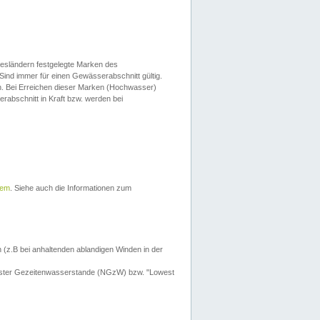
esländern festgelegte Marken des
Sind immer für einen Gewässerabschnitt gültig.
. Bei Erreichen dieser Marken (Hochwasser)
erabschnitt in Kraft bzw. werden bei
tem
. Siehe auch die Informationen zum
 (z.B bei anhaltenden ablandigen Winden in der
drigster Gezeitenwasserstande (NGzW) bzw. "Lowest