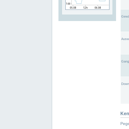
Gewä
Ausw
Gangl
Down
Ken
Pege