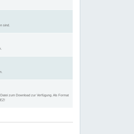
n sind.
n.
n.
p Datei zum Download zur Verfügung. Als Format
MEZ!