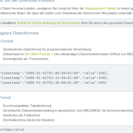
iff auf die Download-Funktion
e Daten herunterzuladen, navigieren Sie zunächst über die
Pegelauswahl-Tabelle
zu einem ge
datenseite finden Sie dann die Option zum Download der historischen Messdaten unterhalb
ne detaillierte
Schritt-für-Schritt-Anleitung mit Screenshots
führt Sie durch den gesamten Down
ügbare Datenformate
-Format
Strukturiertes Datenformat für programmatische Verarbeitung
Zeitstempel im
ISO 8601-Format
↗
mit vollständigen Zeitzoneninformation (Offset von 
Dezimalpunkt als Trennzeichen
"timestamp":"2000-01-01T01:00:00+01:00","value":646},

"timestamp":"2000-01-01T01:15:00+01:00","value":646},

"timestamp":"2000-01-01T01:30:00+01:00","value":645}

Format
Excel-kompatibles Tabellenformat
Vereinfachte Zeitstempeldarstellung in gesetzlicher Zeit (MEZ/MESZ mit Sommerzeitumstel
Semikolon als Feldtrenner
Dezimalkomma (deutsche Notation)
estamp;value
