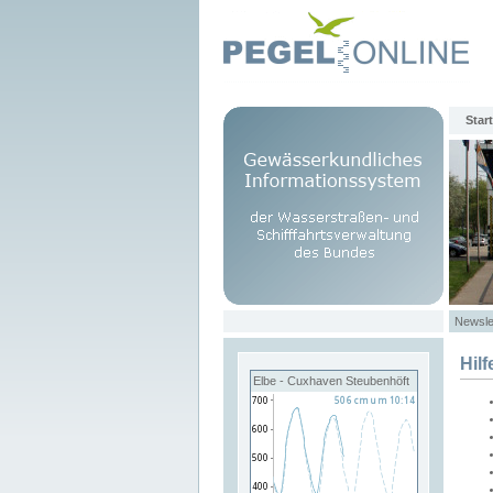
Start
Newsle
Hilf
Elbe - Cuxhaven Steubenhöft