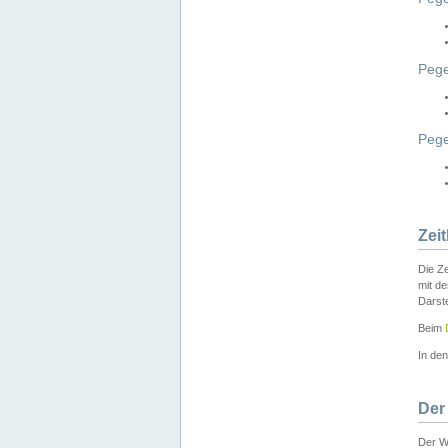
Pege
Peg
Zei
Die Ze
mit d
Darst
Beim
In de
Der
Der W