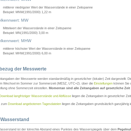
mittlerer niedrigster Wert der Wasserstände in einer Zeitspanne
Beispiel: MNW(1991/2000) 1,22 m
lkennwert: MW
Mittelwert der Wasserstände in einer Zeitspanne
Beispiel: MN(1991/2000) 3,00 m
elkennwert: MHW
mittlerer höchster Wert der Wasserstände in einer Zeitspanne
Beispiel: MHW(1991/2000) 6,00 m
tbezug der Messwerte
itangaben der Messwerte werden standardmäßig in gesetzlicher (lokaler) Zeit dargestellt. D
em Wechsel im Sommer zur Sommerzeit (MESZ, UTC+2). über die
Einstellungen
können Sie d
ellung ohne Sommerzeit einstellen.
Momentan sind alle Zeitangaben auf gesetzliche Zeit e
Download langfristiger Wasserstände und Abflüsse
liegen die Zeitangaben in gesetzlicher Zeit
n zum
Download angebotenen Tagesdateien
liegen die Zeitangaben grundsätzlich ganzjährig in
 Wasserstand
asserstand ist der lotrechte Abstand eines Punktes des Wasserspiegels über dem
Pegelnul