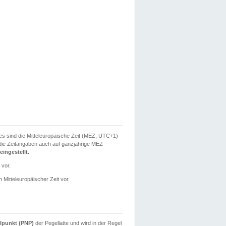
ies sind die Mitteleuropäische Zeit (MEZ, UTC+1)
ie Zeitangaben auch auf ganzjährige MEZ-
ingestellt.
 vor.
 Mitteleuropäischer Zeit vor.
lpunkt (PNP)
der Pegellatte und wird in der Regel