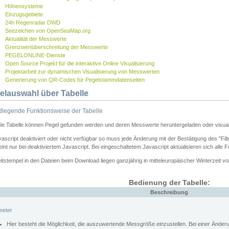
Höhensysteme
Einzugsgebiete
24h Regenradar DWD
Seezeichen von OpenSeaMap.org
Aktualität der Messwerte
Grenzwertüberschreitung der Messwerte
PEGELONLINE-Dienste
Open Source Projekt für die interaktive Online Visualisierung
Projektarbeit zur dynamischen Visualisierung von Messwerten
Generierung von QR-Codes für Pegelstammdatenseiten
elauswahl über Tabelle
legende Funktionsweise der Tabelle
die Tabelle können Pegel gefunden werden und deren Messwerte heruntergeladen oder visuali
vascript deaktiviert oder nicht verfügbar so muss jede Änderung mit der Bestätigung des "Filt
int nur bei deaktiviertem Javascript. Bei eingeschaltetem Javascript aktualisieren sich alle 
itstempel in den Dateien beim Download liegen ganzjährig in mitteleuropäischer Winterzeit vo
Bedienung der Tabelle:
Beschreibung
meter
Hier besteht die Möglichkeit, die auszuwertende Messgröße einzustellen. Bei einer Ände