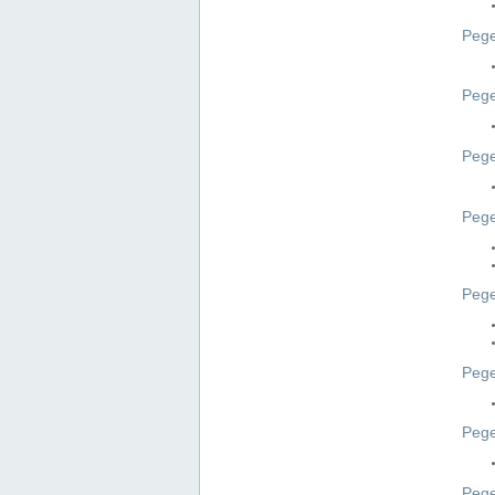
Pege
Pege
Peg
Pege
Pege
Pege
Pege
Peg