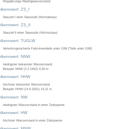
Regulierungs-Niedrigwasserstand
lkennwert: ZS_I
Stauziel I einer Staustufe (Normalstau)
lkennwert: ZS_II
Stauziel II einer Staustufe (Höchststau)
elkennwert: TUGLW
Verkehrsgesicherte Fahrrinnentiefe unter GlW (Tiefe unter GlW)
lkennwert: NNW
niedrigster bekannter Wasserstand
Beispiel: NNW (3.2.1942) 9,30 m
lkennwert: HHW
höchster bekannter Wasserstand
Beispiel: HHW (14.8.2001) 14,31 m
lkennwert: NW
niedrigster Wasserstand in einer Zeitspanne
lkennwert: HW
höchster Wasserstand in einer Zeitspanne
elkennwert: MNW