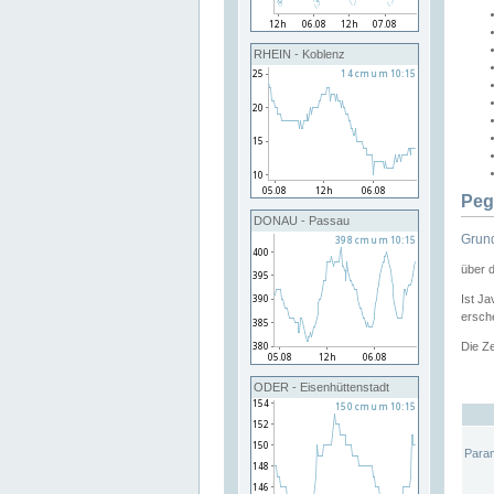
RHEIN - Koblenz
Peg
DONAU - Passau
Grund
über 
Ist Ja
ersche
Die Ze
ODER - Eisenhüttenstadt
Para