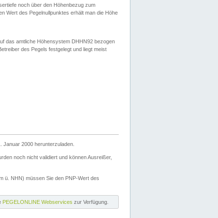
ssertiefe noch über den Höhenbezug zum
en Wert des Pegelnullpunktes erhält man die Höhe
d auf das amtliche Höhensystem DHHN92 bezogen
reiber des Pegels festgelegt und liegt meist
. Januar 2000 herunterzuladen.
den noch nicht validiert und können Ausreißer,
(m ü. NHN) müssen Sie den PNP-Wert des
ie
PEGELONLINE Webservices
zur Verfügung.