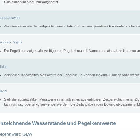
Selektionen im Menü zurückgesetzt.
sserauswahl
Alle Gewässer werden aufgelistet, wenn Daten für den ausgewählten Parameter vorhande
ahl des Pegels
Die Pegellisten zeigen alle verfügbaren Pegel einmal mit Namen und einmal mit Nummer a
inien
Zeigt die ausgewählten Messwerte als Ganglinie. Es können maximal 6 ausgewählt werde
load
Stellt die ausgewählten Messwerte innerhalb eines auswählbaren Zeitbereichs in einer Zi
kann txt, csv oder zrxp verwendet werden. Die Zeitangabe in den Download-Dateien ist 
nzeichnende Wasserstände und Pegelkennwerte
lkennwert: GLW