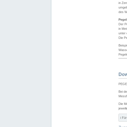
in Ze
umgeb
des W
Pegel
Der P
in Me
unter
Die Pe
Beisp
Wasse
Pegeln
Dow
PEGEL
Bei d
Messf
Die M
jeweil
ℹ️ F