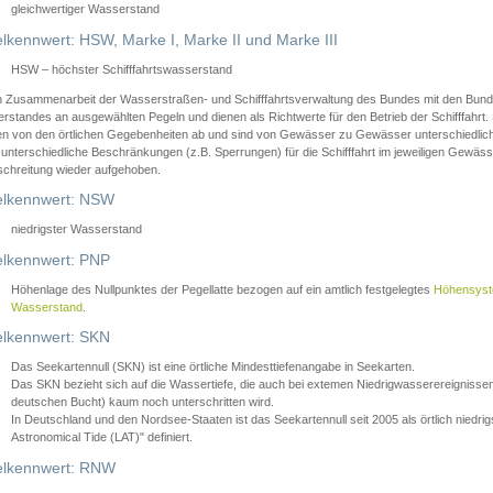
gleichwertiger Wasserstand
lkennwert: HSW, Marke I, Marke II und Marke III
HSW – höchster Schifffahrtswasserstand
in Zusammenarbeit der Wasserstraßen- und Schifffahrtsverwaltung des Bundes mit den Bund
standes an ausgewählten Pegeln und dienen als Richtwerte für den Betrieb der Schifffahrt. 
n von den örtlichen Gegebenheiten ab und sind von Gewässer zu Gewässer unterschiedlich
 unterschiedliche Beschränkungen (z.B. Sperrungen) für die Schifffahrt im jeweiligen Gewäss
schreitung wieder aufgehoben.
lkennwert: NSW
niedrigster Wasserstand
lkennwert: PNP
Höhenlage des Nullpunktes der Pegellatte bezogen auf ein amtlich festgelegtes
Höhensys
Wasserstand
.
lkennwert: SKN
Das Seekartennull (SKN) ist eine örtliche Mindesttiefenangabe in Seekarten.
Das SKN bezieht sich auf die Wassertiefe, die auch bei extemen Niedrigwasserereignissen
deutschen Bucht) kaum noch unterschritten wird.
In Deutschland und den Nordsee-Staaten ist das Seekartennull seit 2005 als örtlich nie
Astronomical Tide (LAT)" definiert.
lkennwert: RNW