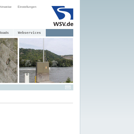
hinweise
Einstellungen
loads
Webservices