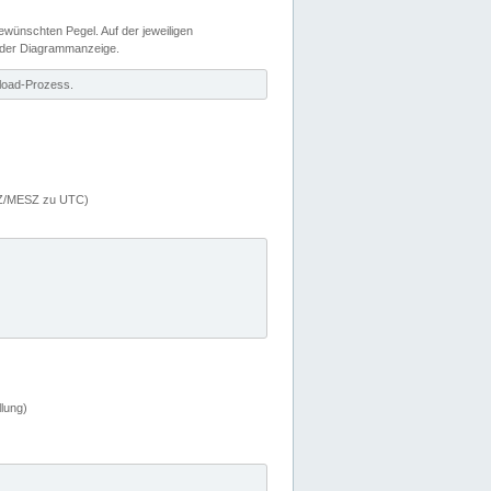
wünschten Pegel. Auf der jeweiligen
 der Diagrammanzeige.
load-Prozess.
MEZ/MESZ zu UTC)
lung)