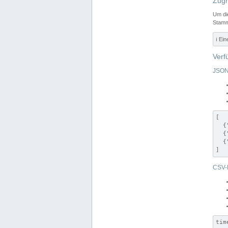
Zugr
Um di
Stamm
ℹ️ Ei
Verf
JSON
[

  {
  {
  {
]
CSV-
tim