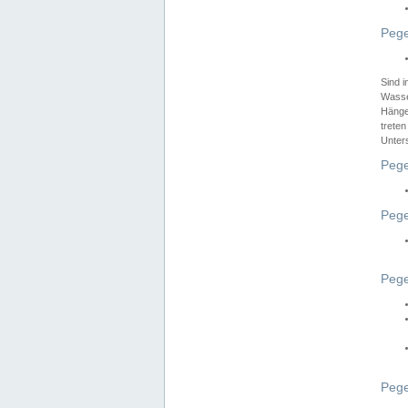
Pege
Sind 
Wasser
Hänge
treten
Unter
Pege
Pege
Pege
Pege