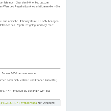
ssertiefe noch über den Höhenbezug zum
en Wert des Pegelnullpunktes erhält man die Höhe
d auf das amtliche Höhensystem DHHN92 bezogen
reiber des Pegels festgelegt und liegt meist
. Januar 2000 herunterzuladen.
den noch nicht validiert und können Ausreißer,
(m ü. NHN) müssen Sie den PNP-Wert des
ie
PEGELONLINE Webservices
zur Verfügung.