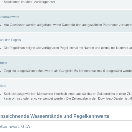
Selektionen im Menü zurückgesetzt.
sserauswahl
Alle Gewässer werden aufgelistet, wenn Daten für den ausgewählten Parameter vorhande
ahl des Pegels
Die Pegellisten zeigen alle verfügbaren Pegel einmal mit Namen und einmal mit Nummer a
inien
Zeigt die ausgewählten Messwerte als Ganglinie. Es können maximal 6 ausgewählt werde
load
Stellt die ausgewählten Messwerte innerhalb eines auswählbaren Zeitbereichs in einer Zi
kann txt, csv oder zrxp verwendet werden. Die Zeitangabe in den Download-Dateien ist 
nzeichnende Wasserstände und Pegelkennwerte
lkennwert: GLW