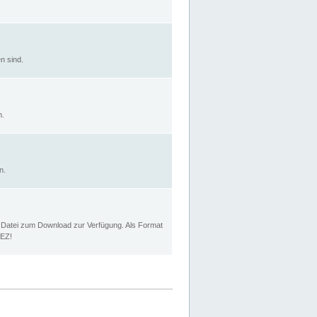
n sind.
n.
n.
p Datei zum Download zur Verfügung. Als Format
MEZ!