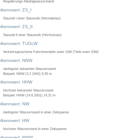
Regulierungs-Niedrigwasserstand
lkennwert: ZS_I
Stauziel I einer Staustufe (Normalstau)
lkennwert: ZS_II
Stauziel II einer Staustufe (Höchststau)
elkennwert: TUGLW
Verkehrsgesicherte Fahrrinnentiefe unter GlW (Tiefe unter GlW)
lkennwert: NNW
niedrigster bekannter Wasserstand
Beispiel: NNW (3.2.1942) 9,30 m
lkennwert: HHW
höchster bekannter Wasserstand
Beispiel: HHW (14.8.2001) 14,31 m
lkennwert: NW
niedrigster Wasserstand in einer Zeitspanne
lkennwert: HW
höchster Wasserstand in einer Zeitspanne
elkennwert: MNW