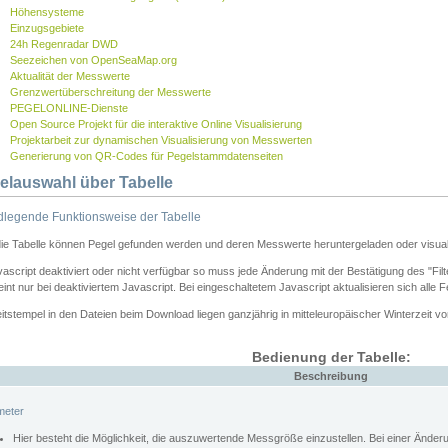
Höhensysteme
Einzugsgebiete
24h Regenradar DWD
Seezeichen von OpenSeaMap.org
Aktualität der Messwerte
Grenzwertüberschreitung der Messwerte
PEGELONLINE-Dienste
Open Source Projekt für die interaktive Online Visualisierung
Projektarbeit zur dynamischen Visualisierung von Messwerten
Generierung von QR-Codes für Pegelstammdatenseiten
elauswahl über Tabelle
legende Funktionsweise der Tabelle
die Tabelle können Pegel gefunden werden und deren Messwerte heruntergeladen oder visuali
vascript deaktiviert oder nicht verfügbar so muss jede Änderung mit der Bestätigung des "Filt
int nur bei deaktiviertem Javascript. Bei eingeschaltetem Javascript aktualisieren sich alle 
itstempel in den Dateien beim Download liegen ganzjährig in mitteleuropäischer Winterzeit vo
Bedienung der Tabelle:
Beschreibung
meter
Hier besteht die Möglichkeit, die auszuwertende Messgröße einzustellen. Bei einer Ände