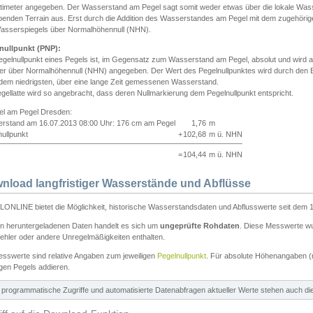
ntimeter angegeben. Der Wasserstand am Pegel sagt somit weder etwas über die lokale Wa
enden Terrain aus. Erst durch die Addition des Wasserstandes am Pegel mit dem zugehörig
asserspiegels über Normalhöhennull (NHN).
nullpunkt (PNP):
egelnullpunkt eines Pegels ist, im Gegensatz zum Wasserstand am Pegel, absolut und wir
ter über Normalhöhennull (NHN) angegeben. Der Wert des Pegelnullpunktes wird durch den Bet
 dem niedrigsten, über eine lange Zeit gemessenen Wasserstand.
gellatte wird so angebracht, dass deren Nullmarkierung dem Pegelnullpunkt entspricht.
iel am Pegel Dresden:
rstand am 16.07.2013 08:00 Uhr: 176 cm am Pegel
1,76
m
ullpunkt
+
102,68
m ü. NHN
=
104,44
m ü. NHN
nload langfristiger Wasserstände und Abflüsse
ONLINE bietet die Möglichkeit, historische Wasserstandsdaten und Abflusswerte seit dem 1
en heruntergeladenen Daten handelt es sich um
ungeprüfte Rohdaten
. Diese Messwerte wur
ehler oder andere Unregelmäßigkeiten enthalten.
esswerte sind relative Angaben zum jeweiligen
Pegelnullpunkt
. Für absolute Höhenangaben 
igen Pegels addieren.
ür programmatische Zugriffe und automatisierte Datenabfragen aktueller Werte stehen auch d