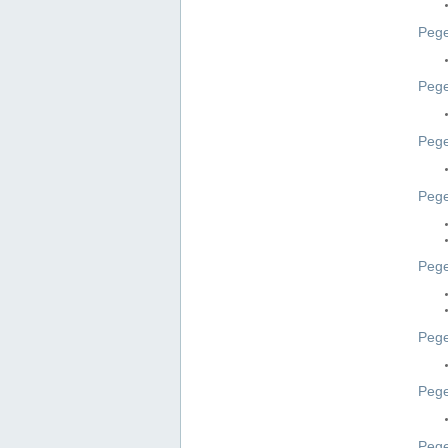
Pege
Pege
Peg
Pege
Pege
Pege
Pege
Peg