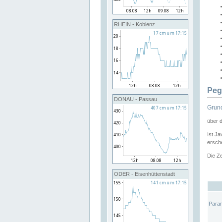
RHEIN - Koblenz
Peg
DONAU - Passau
Grund
über 
Ist Ja
ersche
Die Ze
ODER - Eisenhüttenstadt
Para