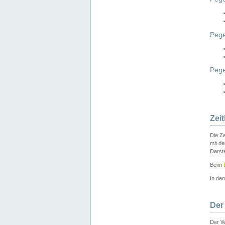
Pege
Peg
Zei
Die Ze
mit d
Darst
Beim
In de
Der
Der W