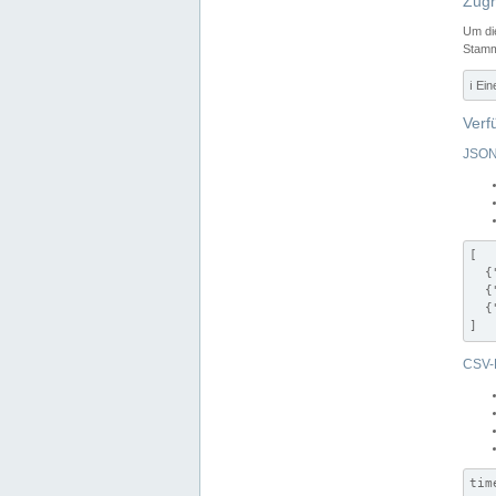
Zugr
Um di
Stamm
ℹ️ Ei
Verf
JSON
[

  {
  {
  {
]
CSV-
tim