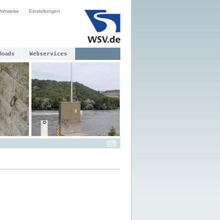
hinweise
Einstellungen
loads
Webservices