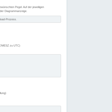
wünschten Pegel. Auf der jeweiligen
 der Diagrammanzeige.
load-Prozess.
MEZ/MESZ zu UTC)
lung)