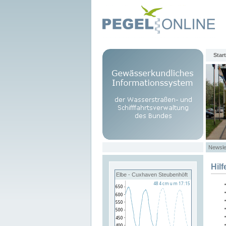
Start
Newsle
Hilf
Elbe - Cuxhaven Steubenhöft