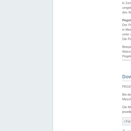
in Ze
umgeb
des W
Pegel
Der P
in Me
unter
Die Pe
Beisp
Wasse
Pegeln
Dow
PEGEL
Bei d
Messf
Die M
jeweil
ℹ️ F