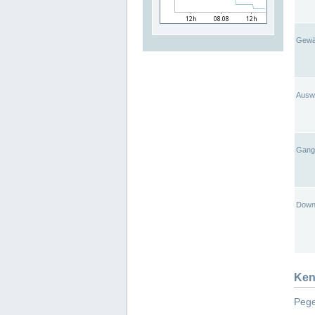
Gewä
Ausw
Gangl
Down
Ken
Pege