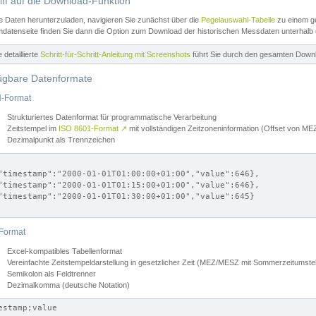
iff auf die Download-Funktion
e Daten herunterzuladen, navigieren Sie zunächst über die
Pegelauswahl-Tabelle
zu einem ge
datenseite finden Sie dann die Option zum Download der historischen Messdaten unterhalb
ne detaillierte
Schritt-für-Schritt-Anleitung mit Screenshots
führt Sie durch den gesamten Down
ügbare Datenformate
-Format
Strukturiertes Datenformat für programmatische Verarbeitung
Zeitstempel im
ISO 8601-Format
↗
mit vollständigen Zeitzoneninformation (Offset von 
Dezimalpunkt als Trennzeichen
"timestamp":"2000-01-01T01:00:00+01:00","value":646},

"timestamp":"2000-01-01T01:15:00+01:00","value":646},

"timestamp":"2000-01-01T01:30:00+01:00","value":645}

Format
Excel-kompatibles Tabellenformat
Vereinfachte Zeitstempeldarstellung in gesetzlicher Zeit (MEZ/MESZ mit Sommerzeitumstel
Semikolon als Feldtrenner
Dezimalkomma (deutsche Notation)
estamp;value
