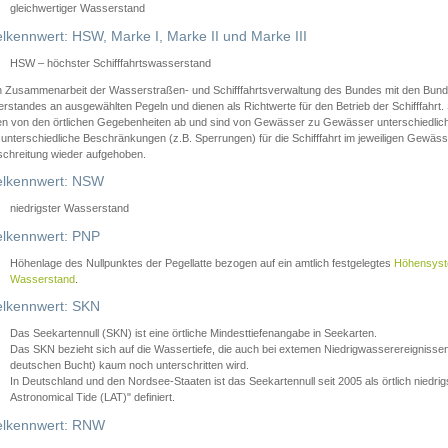
gleichwertiger Wasserstand
lkennwert: HSW, Marke I, Marke II und Marke III
HSW – höchster Schifffahrtswasserstand
in Zusammenarbeit der Wasserstraßen- und Schifffahrtsverwaltung des Bundes mit den Bund
standes an ausgewählten Pegeln und dienen als Richtwerte für den Betrieb der Schifffahrt. 
n von den örtlichen Gegebenheiten ab und sind von Gewässer zu Gewässer unterschiedlich
 unterschiedliche Beschränkungen (z.B. Sperrungen) für die Schifffahrt im jeweiligen Gewäss
schreitung wieder aufgehoben.
lkennwert: NSW
niedrigster Wasserstand
lkennwert: PNP
Höhenlage des Nullpunktes der Pegellatte bezogen auf ein amtlich festgelegtes
Höhensys
Wasserstand
.
lkennwert: SKN
Das Seekartennull (SKN) ist eine örtliche Mindesttiefenangabe in Seekarten.
Das SKN bezieht sich auf die Wassertiefe, die auch bei extemen Niedrigwasserereignissen
deutschen Bucht) kaum noch unterschritten wird.
In Deutschland und den Nordsee-Staaten ist das Seekartennull seit 2005 als örtlich nie
Astronomical Tide (LAT)" definiert.
lkennwert: RNW