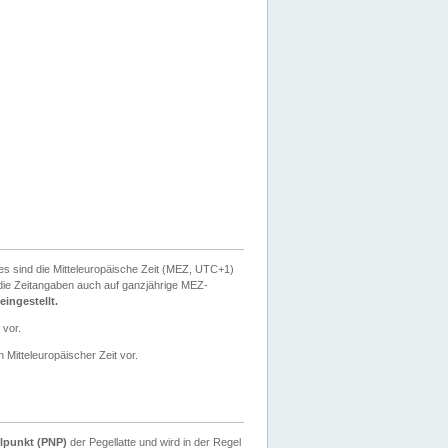
ies sind die Mitteleuropäische Zeit (MEZ, UTC+1)
ie Zeitangaben auch auf ganzjährige MEZ-
ingestellt.
 vor.
 Mitteleuropäischer Zeit vor.
lpunkt (PNP)
der Pegellatte und wird in der Regel