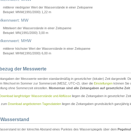
mittlerer niedrigster Wert der Wasserstände in einer Zeitspanne
Beispiel: MNW(1991/2000) 1,22 m
lkennwert: MW
Mittelwert der Wasserstände in einer Zeitspanne
Beispiel: MN(1991/2000) 3,00 m
elkennwert: MHW
mittlerer höchster Wert der Wasserstände in einer Zeitspanne
Beispiel: MHW(1991/2000) 6,00 m
tbezug der Messwerte
itangaben der Messwerte werden standardmäßig in gesetzlicher (lokaler) Zeit dargestellt. D
em Wechsel im Sommer zur Sommerzeit (MESZ, UTC+2). über die
Einstellungen
können Sie d
ellung ohne Sommerzeit einstellen.
Momentan sind alle Zeitangaben auf gesetzliche Zeit e
Download langfristiger Wasserstände und Abflüsse
liegen die Zeitangaben in gesetzlicher Zeit
n zum
Download angebotenen Tagesdateien
liegen die Zeitangaben grundsätzlich ganzjährig in
 Wasserstand
asserstand ist der lotrechte Abstand eines Punktes des Wasserspiegels über dem
Pegelnul