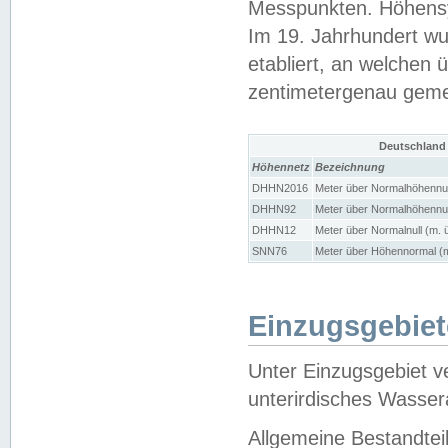
Messpunkten. Höhensy
Im 19. Jahrhundert wu
etabliert, an welchen 
zentimetergenau gem
Deutschland
Höhennetz
Bezeichnung
DHHN2016
Meter über Normalhöhennul
DHHN92
Meter über Normalhöhennul
DHHN12
Meter über Normalnull (m. 
SNN76
Meter über Höhennormal (m
Einzugsgebiet
Unter Einzugsgebiet v
unterirdisches Wasser
Allgemeine Bestandtei