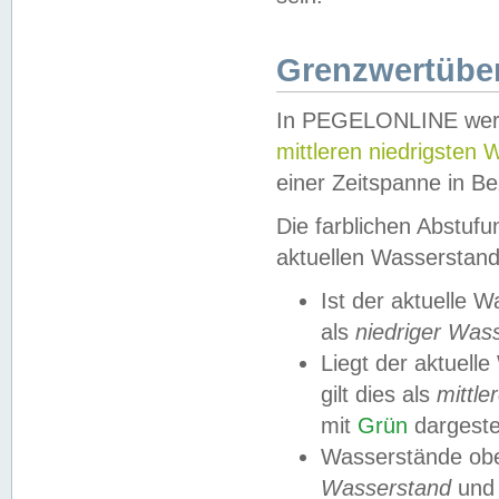
Grenzwertüber
In PEGELONLINE werde
mittleren niedrigsten
einer Zeitspanne in Be
Die farblichen Abstuf
aktuellen Wasserstand
Ist der aktuelle 
als
niedriger Was
Liegt der aktue
gilt dies als
mittle
mit
Grün
dargestel
Wasserstände obe
Wasserstand
und