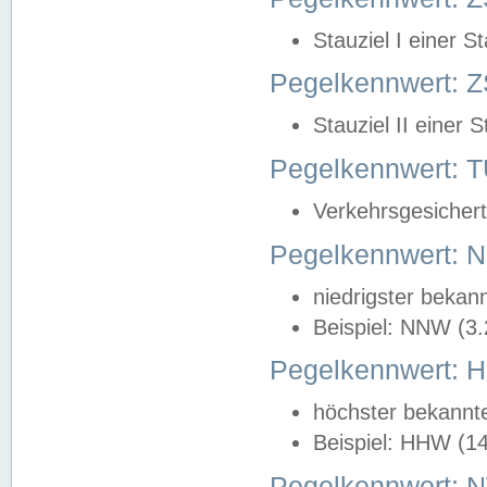
Stauziel I einer S
Pegelkennwert: Z
Stauziel II einer 
Pegelkennwert:
Verkehrsgesichert
Pegelkennwert:
niedrigster bekan
Beispiel: NNW (3
Pegelkennwert:
höchster bekannt
Beispiel: HHW (1
Pegelkennwert: 