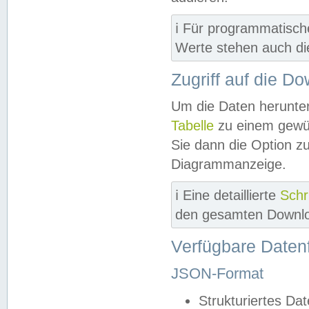
ℹ️ Für programmatisch
Werte stehen auch d
Zugriff auf die D
Um die Daten herunter
Tabelle
zu einem gewün
Sie dann die Option z
Diagrammanzeige.
ℹ️ Eine detaillierte
Schr
den gesamten Downlo
Verfügbare Daten
JSON-Format
Strukturiertes Da