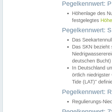
Pegelkennwert: 
Höhenlage des Nul
festgelegtes
Höhe
Pegelkennwert: 
Das Seekartennull
Das SKN bezieht s
Niedrigwassererei
deutschen Bucht) 
In Deutschland un
örtlich niedrigst
Tide (LAT)" definie
Pegelkennwert:
Regulierungs-Nie
Pegelkennwert: Z