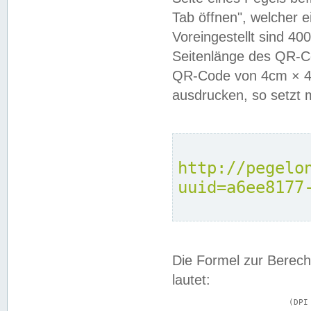
Tab öffnen", welcher 
Voreingestellt sind 4
Seitenlänge des QR-C
QR-Code von 4cm × 4c
ausdrucken, so setzt 
http://pegelo
uuid=a6ee8177
Die Formel zur Berech
lautet:
			(DPI × Druckkantenlänge in cm) ÷ 2,54 = Kantenlänge in Pixel
