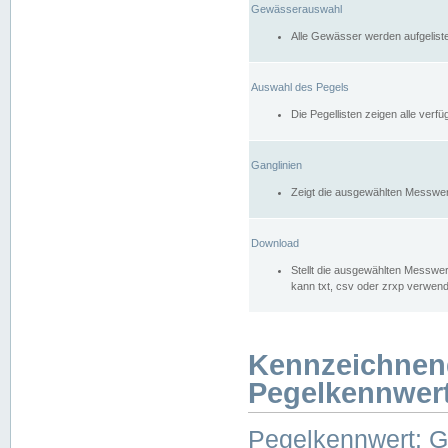
Gewässerauswahl
Alle Gewässer werden aufgelist
Auswahl des Pegels
Die Pegellisten zeigen alle ver
Ganglinien
Zeigt die ausgewählten Messwer
Download
Stellt die ausgewählten Messwer
kann txt, csv oder zrxp verwen
Kennzeichnen
Pegelkennwer
Pegelkennwert: 