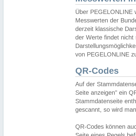
Über PEGELONLINE wer
Messwerten der Bundes
derzeit klassische Da
der Werte findet nicht 
Darstellungsmöglichkei
von PEGELONLINE zu 
QR-Codes
Auf der Stammdatensei
Seite anzeigen" ein Q
Stammdatenseite enthä
gescannt, so wird man
QR-Codes können auc
Seite eines Pegels be