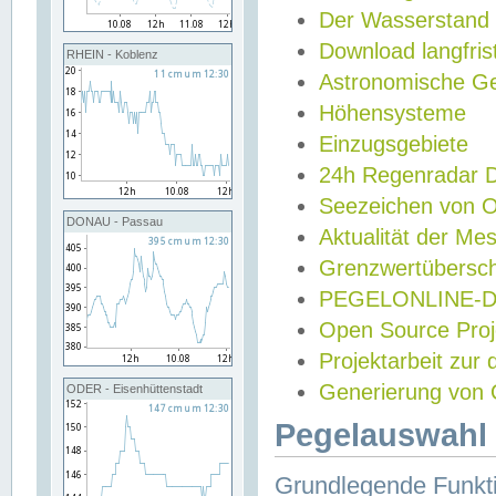
Der Wasserstand
Download langfris
RHEIN - Koblenz
Astronomische Gez
Höhensysteme
Einzugsgebiete
24h Regenradar
Seezeichen von 
DONAU - Passau
Aktualität der Me
Grenzwertübersch
PEGELONLINE-Di
Open Source Projek
Projektarbeit zur
Generierung von 
ODER - Eisenhüttenstadt
Pegelauswahl 
Grundlegende Funkti