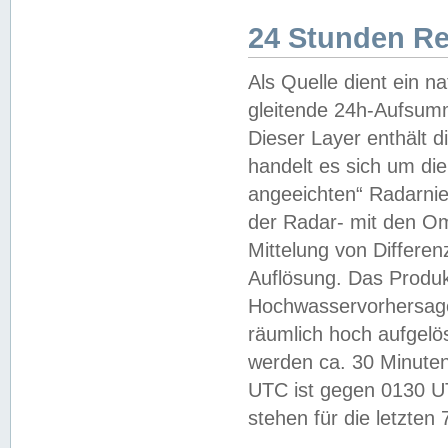
24 Stunden R
Als Quelle dient ein n
gleitende 24h-Aufsum
Dieser Layer enthält
handelt es sich um di
angeeichten“ Radarnie
der Radar- mit den O
Mittelung von Differe
Auflösung. Das Produk
Hochwasservorhersagez
räumlich hoch aufgelö
werden ca. 30 Minuten
UTC ist gegen 0130 UTC
stehen für die letzten