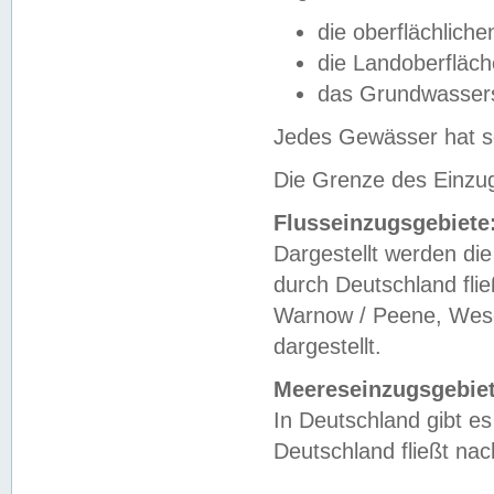
die oberflächlich
die Landoberfläc
das Grundwasser
Jedes Gewässer hat se
Die Grenze des Einzug
Flusseinzugsgebiete
Dargestellt werden die
durch Deutschland fli
Warnow / Peene, Weser
dargestellt.
Meereseinzugsgebiet
In Deutschland gibt 
Deutschland fließt n