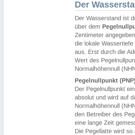
Der Wasserst
Der Wasserstand ist d
über dem
Pegelnullp
Zentimeter angegeben
die lokale Wassertie
aus. Erst durch die A
Wert des Pegelnullpun
Normalhöhennull (NHN
Pegelnullpunkt (PNP)
Der Pegelnullpunkt ei
absolut und wird auf
Normalhöhennull (NHN
den Betreiber des Pege
eine lange Zeit geme
Die Pegellatte wird s