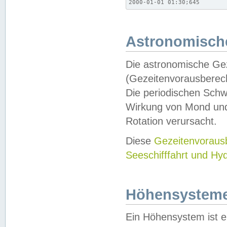
2000-01-01 01:30;645
Astronomische
Die astronomische Gez
(Gezeitenvorausberec
Die periodischen Schw
Wirkung von Mond und
Rotation verursacht.
Diese
Gezeitenvorau
Seeschifffahrt und Hy
Höhensystem
Ein Höhensystem ist e