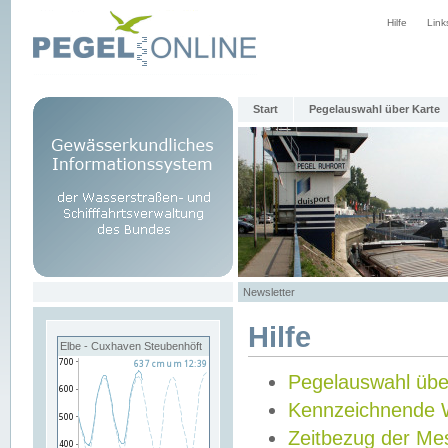
Hilfe
Link
Start
Pegelauswahl über Karte
Newsletter
Hilfe
Elbe - Cuxhaven Steubenhöft
Pegelauswahl übe
Kennzeichnende 
Zeitbezug der Me