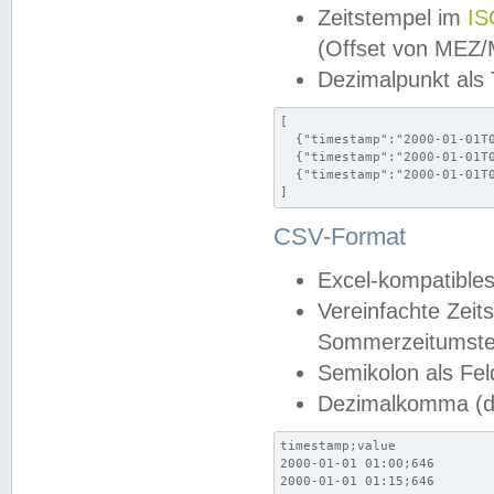
Zeitstempel im
IS
(Offset von MEZ
Dezimalpunkt als
[

  {"timestamp":"2000-01-01T0
  {"timestamp":"2000-01-01T0
  {"timestamp":"2000-01-01T0
]
CSV-Format
Excel-kompatibles
Vereinfachte Zeit
Sommerzeitumstel
Semikolon als Fel
Dezimalkomma (de
timestamp;value

2000-01-01 01:00;646

2000-01-01 01:15;646
