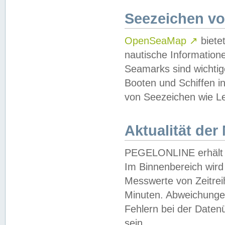
Seezeichen v
OpenSeaMap
↗
biete
nautische Information
Seamarks sind wichtig
Booten und Schiffen i
von Seezeichen wie Le
Aktualität der
PEGELONLINE erhält u
Im Binnenbereich wird 
Messwerte von Zeitreih
Minuten. Abweichungen
Fehlern bei der Daten
sein.