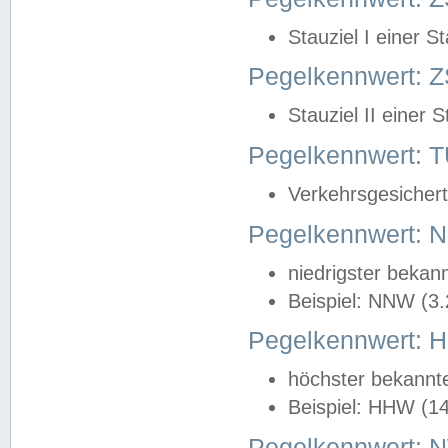
Stauziel I einer S
Pegelkennwert: Z
Stauziel II einer 
Pegelkennwert:
Verkehrsgesichert
Pegelkennwert:
niedrigster bekan
Beispiel: NNW (3
Pegelkennwert:
höchster bekannt
Beispiel: HHW (1
Pegelkennwert: 