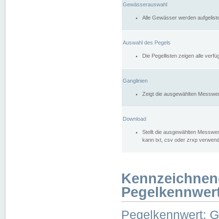
Gewässerauswahl
Alle Gewässer werden aufgelist
Auswahl des Pegels
Die Pegellisten zeigen alle ver
Ganglinien
Zeigt die ausgewählten Messwer
Download
Stellt die ausgewählten Messwer
kann txt, csv oder zrxp verwen
Kennzeichnen
Pegelkennwer
Pegelkennwert: 