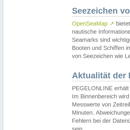
Seezeichen v
OpenSeaMap
↗
biete
nautische Information
Seamarks sind wichtig
Booten und Schiffen i
von Seezeichen wie Le
Aktualität der
PEGELONLINE erhält u
Im Binnenbereich wird 
Messwerte von Zeitreih
Minuten. Abweichungen
Fehlern bei der Daten
sein.