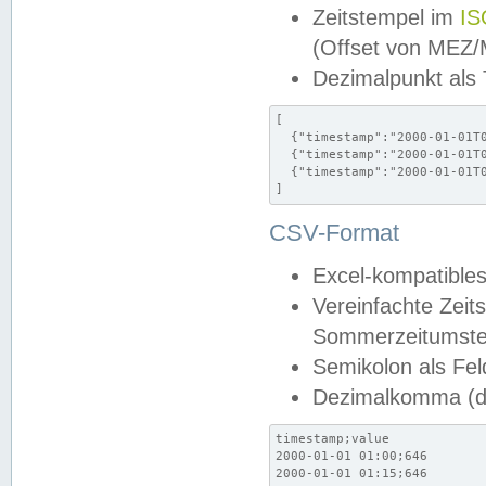
Zeitstempel im
IS
(Offset von MEZ
Dezimalpunkt als
[

  {"timestamp":"2000-01-01T0
  {"timestamp":"2000-01-01T0
  {"timestamp":"2000-01-01T0
]
CSV-Format
Excel-kompatibles
Vereinfachte Zeit
Sommerzeitumstel
Semikolon als Fel
Dezimalkomma (de
timestamp;value

2000-01-01 01:00;646

2000-01-01 01:15;646
