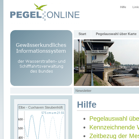
Hilfe
Link
Start
Pegelauswahl über Karte
Newsletter
Hilfe
Elbe - Cuxhaven Steubenhöft
Pegelauswahl übe
Kennzeichnende 
Zeitbezug der Me