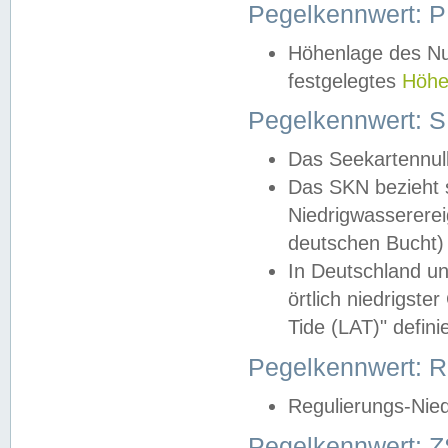
Pegelkennwert: 
Höhenlage des Nul
festgelegtes
Höhe
Pegelkennwert: 
Das Seekartennull
Das SKN bezieht s
Niedrigwassererei
deutschen Bucht) 
In Deutschland un
örtlich niedrigst
Tide (LAT)" definie
Pegelkennwert:
Regulierungs-Nie
Pegelkennwert: Z