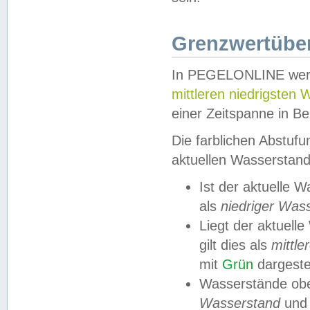
Grenzwertüber
In PEGELONLINE werde
mittleren niedrigsten
einer Zeitspanne in Be
Die farblichen Abstuf
aktuellen Wasserstand
Ist der aktuelle 
als
niedriger Was
Liegt der aktue
gilt dies als
mittle
mit
Grün
dargestel
Wasserstände obe
Wasserstand
und