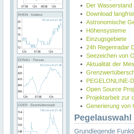
Der Wasserstand
Download langfris
RHEIN - Koblenz
Astronomische Gez
Höhensysteme
Einzugsgebiete
24h Regenradar
Seezeichen von 
DONAU - Passau
Aktualität der Me
Grenzwertübersch
PEGELONLINE-Di
Open Source Projek
Projektarbeit zur
Generierung von 
ODER - Eisenhüttenstadt
Pegelauswahl 
Grundlegende Funkti