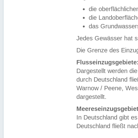
die oberflächlich
die Landoberfläc
das Grundwasser
Jedes Gewässer hat se
Die Grenze des Einzug
Flusseinzugsgebiete
Dargestellt werden die
durch Deutschland fli
Warnow / Peene, Weser
dargestellt.
Meereseinzugsgebiet
In Deutschland gibt 
Deutschland fließt n