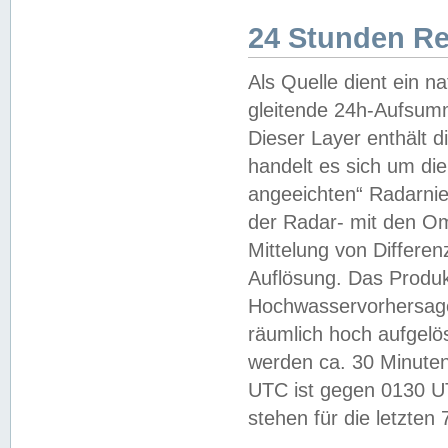
24 Stunden R
Als Quelle dient ein n
gleitende 24h-Aufsum
Dieser Layer enthält
handelt es sich um di
angeeichten“ Radarnie
der Radar- mit den O
Mittelung von Differe
Auflösung. Das Produk
Hochwasservorhersagez
räumlich hoch aufgelö
werden ca. 30 Minuten
UTC ist gegen 0130 UTC
stehen für die letzten