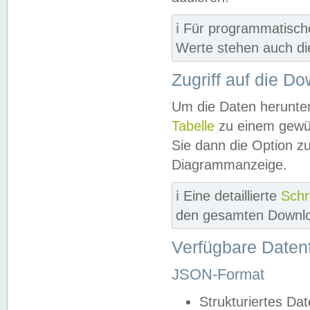
ℹ️ Für programmatisch
Werte stehen auch d
Zugriff auf die D
Um die Daten herunter
Tabelle
zu einem gewün
Sie dann die Option z
Diagrammanzeige.
ℹ️ Eine detaillierte
Schr
den gesamten Downlo
Verfügbare Daten
JSON-Format
Strukturiertes Da