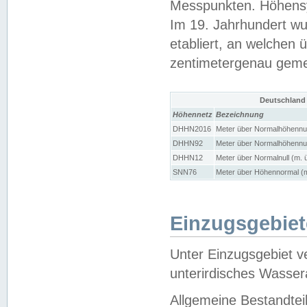
Messpunkten. Höhensy
Im 19. Jahrhundert wu
etabliert, an welchen 
zentimetergenau gem
Deutschland
Höhennetz
Bezeichnung
DHHN2016
Meter über Normalhöhennul
DHHN92
Meter über Normalhöhennul
DHHN12
Meter über Normalnull (m. 
SNN76
Meter über Höhennormal (m
Einzugsgebiet
Unter Einzugsgebiet v
unterirdisches Wasser
Allgemeine Bestandtei