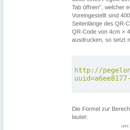
Tab öffnen", welcher 
Voreingestellt sind 4
Seitenlänge des QR-C
QR-Code von 4cm × 4c
ausdrucken, so setzt 
http://pegelo
uuid=a6ee8177
Die Formel zur Berech
lautet:
			(DPI × Druckkantenlänge in cm) ÷ 2,54 = Kantenlänge in Pixel
