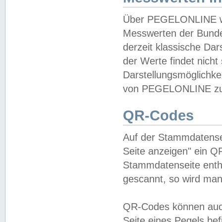
Über PEGELONLINE wer
Messwerten der Bundes
derzeit klassische Da
der Werte findet nicht 
Darstellungsmöglichkei
von PEGELONLINE zu 
QR-Codes
Auf der Stammdatensei
Seite anzeigen" ein Q
Stammdatenseite enthä
gescannt, so wird man
QR-Codes können auc
Seite eines Pegels be