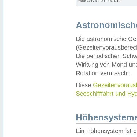
2000-01-01 01:30;645
Astronomische
Die astronomische Gez
(Gezeitenvorausberec
Die periodischen Schw
Wirkung von Mond und
Rotation verursacht.
Diese
Gezeitenvorau
Seeschifffahrt und Hy
Höhensystem
Ein Höhensystem ist e