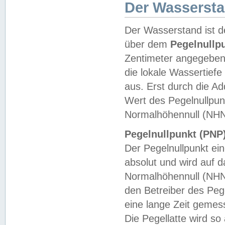
Der Wasserst
Der Wasserstand ist d
über dem
Pegelnullp
Zentimeter angegeben
die lokale Wassertie
aus. Erst durch die A
Wert des Pegelnullpun
Normalhöhennull (NHN
Pegelnullpunkt (PNP)
Der Pegelnullpunkt ei
absolut und wird auf
Normalhöhennull (NHN
den Betreiber des Pege
eine lange Zeit geme
Die Pegellatte wird s