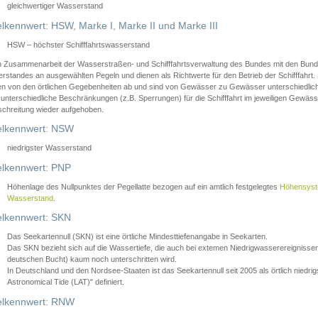
gleichwertiger Wasserstand
lkennwert: HSW, Marke I, Marke II und Marke III
HSW – höchster Schifffahrtswasserstand
in Zusammenarbeit der Wasserstraßen- und Schifffahrtsverwaltung des Bundes mit den Bund
standes an ausgewählten Pegeln und dienen als Richtwerte für den Betrieb der Schifffahrt. 
n von den örtlichen Gegebenheiten ab und sind von Gewässer zu Gewässer unterschiedlich
 unterschiedliche Beschränkungen (z.B. Sperrungen) für die Schifffahrt im jeweiligen Gewäss
schreitung wieder aufgehoben.
lkennwert: NSW
niedrigster Wasserstand
lkennwert: PNP
Höhenlage des Nullpunktes der Pegellatte bezogen auf ein amtlich festgelegtes
Höhensys
Wasserstand
.
lkennwert: SKN
Das Seekartennull (SKN) ist eine örtliche Mindesttiefenangabe in Seekarten.
Das SKN bezieht sich auf die Wassertiefe, die auch bei extemen Niedrigwasserereignissen
deutschen Bucht) kaum noch unterschritten wird.
In Deutschland und den Nordsee-Staaten ist das Seekartennull seit 2005 als örtlich nie
Astronomical Tide (LAT)" definiert.
lkennwert: RNW