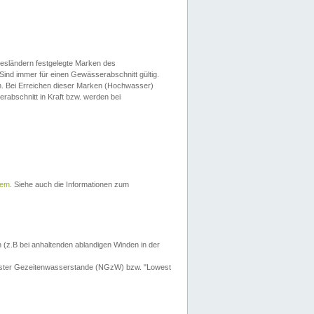
esländern festgelegte Marken des
Sind immer für einen Gewässerabschnitt gültig.
. Bei Erreichen dieser Marken (Hochwasser)
erabschnitt in Kraft bzw. werden bei
tem
. Siehe auch die Informationen zum
 (z.B bei anhaltenden ablandigen Winden in der
drigster Gezeitenwasserstande (NGzW) bzw. "Lowest