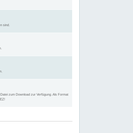
n sind.
n.
n.
p Datei zum Download zur Verfügung. Als Format
MEZ!