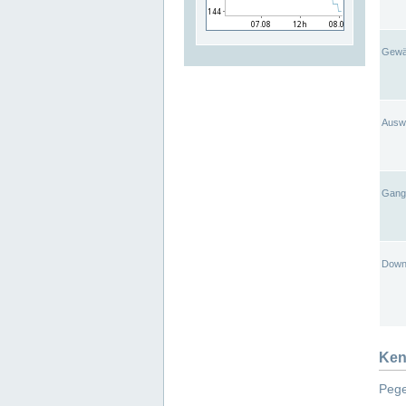
Gewä
Ausw
Gangl
Down
Ken
Pege