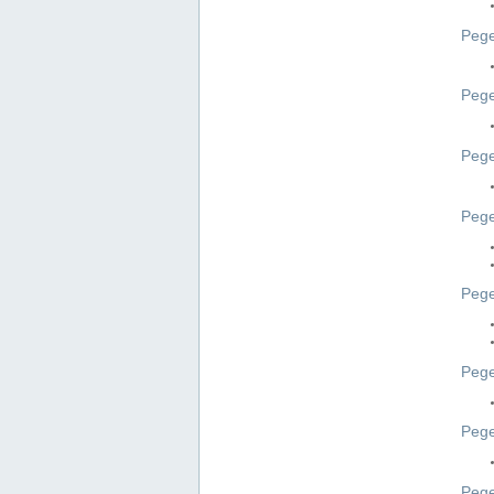
Pege
Pege
Peg
Pege
Pege
Pege
Pege
Peg