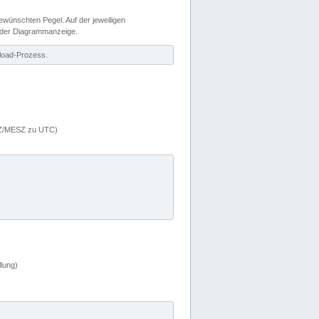
wünschten Pegel. Auf der jeweiligen
 der Diagrammanzeige.
load-Prozess.
MEZ/MESZ zu UTC)
lung)