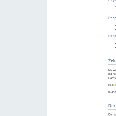
Pege
Peg
Zei
Die Ze
mit d
Darst
Beim
In de
Der
Der W