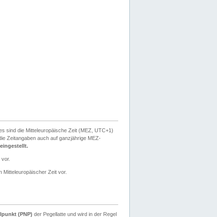
ies sind die Mitteleuropäische Zeit (MEZ, UTC+1)
ie Zeitangaben auch auf ganzjährige MEZ-
ingestellt.
 vor.
 Mitteleuropäischer Zeit vor.
lpunkt (PNP)
der Pegellatte und wird in der Regel