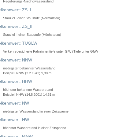
Regulierungs-Niedrigwasserstand
lkennwert: ZS_I
Stauziel I einer Staustufe (Normalstau)
lkennwert: ZS_II
Stauziel II einer Staustufe (Höchststau)
elkennwert: TUGLW
Verkehrsgesicherte Fahrrinnentiefe unter GlW (Tiefe unter GlW)
lkennwert: NNW
niedrigster bekannter Wasserstand
Beispiel: NNW (3.2.1942) 9,30 m
lkennwert: HHW
höchster bekannter Wasserstand
Beispiel: HHW (14.8.2001) 14,31 m
lkennwert: NW
niedrigster Wasserstand in einer Zeitspanne
lkennwert: HW
höchster Wasserstand in einer Zeitspanne
elkennwert: MNW