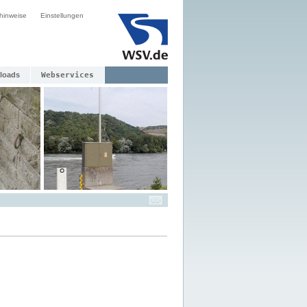
hinweise
Einstellungen
loads
Webservices