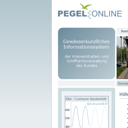
Start
Newsle
Hilf
Elbe - Cuxhaven Steubenhöft