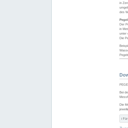
in Ze
umgeb
des W
Pegel
Der P
in Me
unter
Die Pe
Beisp
Wasse
Pegeln
Dow
PEGEL
Bei d
Messf
Die M
jeweil
ℹ️ F