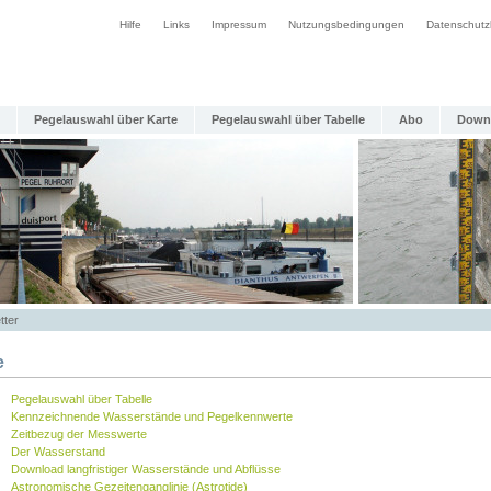
Hilfe
Links
Impressum
Nutzungsbedingungen
Datenschutz
Pegelauswahl über Karte
Pegelauswahl über Tabelle
Abo
Down
tter
e
Pegelauswahl über Tabelle
Kennzeichnende Wasserstände und Pegelkennwerte
Zeitbezug der Messwerte
Der Wasserstand
Download langfristiger Wasserstände und Abflüsse
Astronomische Gezeitenganglinie (Astrotide)