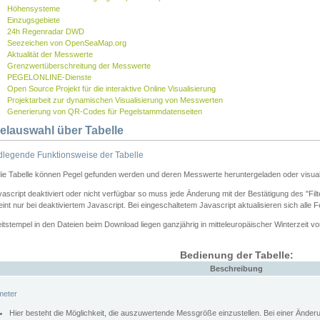
Höhensysteme
Einzugsgebiete
24h Regenradar DWD
Seezeichen von OpenSeaMap.org
Aktualität der Messwerte
Grenzwertüberschreitung der Messwerte
PEGELONLINE-Dienste
Open Source Projekt für die interaktive Online Visualisierung
Projektarbeit zur dynamischen Visualisierung von Messwerten
Generierung von QR-Codes für Pegelstammdatenseiten
elauswahl über Tabelle
legende Funktionsweise der Tabelle
die Tabelle können Pegel gefunden werden und deren Messwerte heruntergeladen oder visuali
vascript deaktiviert oder nicht verfügbar so muss jede Änderung mit der Bestätigung des "Filt
int nur bei deaktiviertem Javascript. Bei eingeschaltetem Javascript aktualisieren sich alle 
itstempel in den Dateien beim Download liegen ganzjährig in mitteleuropäischer Winterzeit vo
Bedienung der Tabelle:
Beschreibung
meter
Hier besteht die Möglichkeit, die auszuwertende Messgröße einzustellen. Bei einer Ände