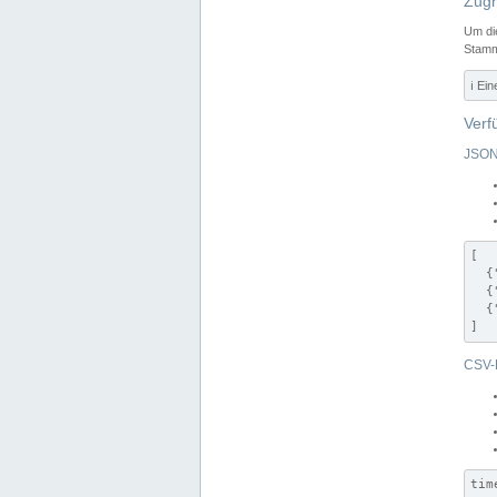
Zugr
Um di
Stamm
ℹ️ Ei
Verf
JSON
[

  {
  {
  {
]
CSV-
tim