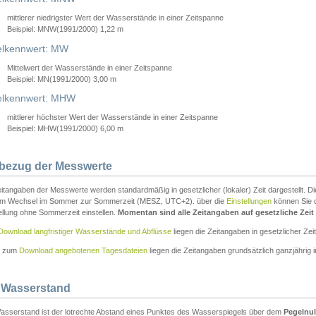
mittlerer niedrigster Wert der Wasserstände in einer Zeitspanne
Beispiel: MNW(1991/2000) 1,22 m
lkennwert: MW
Mittelwert der Wasserstände in einer Zeitspanne
Beispiel: MN(1991/2000) 3,00 m
elkennwert: MHW
mittlerer höchster Wert der Wasserstände in einer Zeitspanne
Beispiel: MHW(1991/2000) 6,00 m
tbezug der Messwerte
itangaben der Messwerte werden standardmäßig in gesetzlicher (lokaler) Zeit dargestellt. D
em Wechsel im Sommer zur Sommerzeit (MESZ, UTC+2). über die
Einstellungen
können Sie d
ellung ohne Sommerzeit einstellen.
Momentan sind alle Zeitangaben auf gesetzliche Zeit e
Download langfristiger Wasserstände und Abflüsse
liegen die Zeitangaben in gesetzlicher Zeit
n zum
Download angebotenen Tagesdateien
liegen die Zeitangaben grundsätzlich ganzjährig in
 Wasserstand
asserstand ist der lotrechte Abstand eines Punktes des Wasserspiegels über dem
Pegelnul