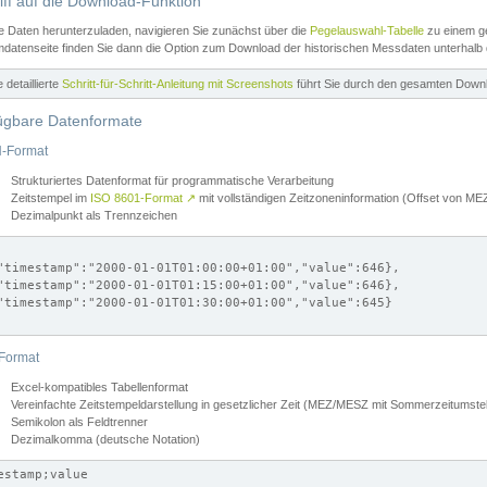
iff auf die Download-Funktion
e Daten herunterzuladen, navigieren Sie zunächst über die
Pegelauswahl-Tabelle
zu einem ge
datenseite finden Sie dann die Option zum Download der historischen Messdaten unterhalb
ne detaillierte
Schritt-für-Schritt-Anleitung mit Screenshots
führt Sie durch den gesamten Down
ügbare Datenformate
-Format
Strukturiertes Datenformat für programmatische Verarbeitung
Zeitstempel im
ISO 8601-Format
↗
mit vollständigen Zeitzoneninformation (Offset von 
Dezimalpunkt als Trennzeichen
"timestamp":"2000-01-01T01:00:00+01:00","value":646},

"timestamp":"2000-01-01T01:15:00+01:00","value":646},

"timestamp":"2000-01-01T01:30:00+01:00","value":645}

Format
Excel-kompatibles Tabellenformat
Vereinfachte Zeitstempeldarstellung in gesetzlicher Zeit (MEZ/MESZ mit Sommerzeitumstel
Semikolon als Feldtrenner
Dezimalkomma (deutsche Notation)
estamp;value
