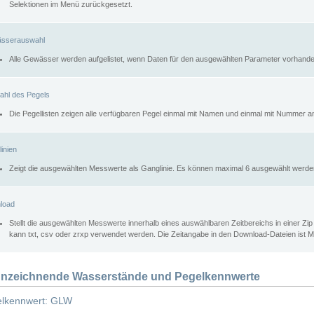
Selektionen im Menü zurückgesetzt.
sserauswahl
Alle Gewässer werden aufgelistet, wenn Daten für den ausgewählten Parameter vorhande
ahl des Pegels
Die Pegellisten zeigen alle verfügbaren Pegel einmal mit Namen und einmal mit Nummer a
inien
Zeigt die ausgewählten Messwerte als Ganglinie. Es können maximal 6 ausgewählt werde
load
Stellt die ausgewählten Messwerte innerhalb eines auswählbaren Zeitbereichs in einer Zi
kann txt, csv oder zrxp verwendet werden. Die Zeitangabe in den Download-Dateien ist 
nzeichnende Wasserstände und Pegelkennwerte
lkennwert: GLW