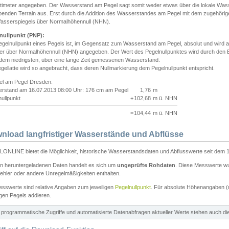
ntimeter angegeben. Der Wasserstand am Pegel sagt somit weder etwas über die lokale Wa
enden Terrain aus. Erst durch die Addition des Wasserstandes am Pegel mit dem zugehörig
asserspiegels über Normalhöhennull (NHN).
nullpunkt (PNP):
egelnullpunkt eines Pegels ist, im Gegensatz zum Wasserstand am Pegel, absolut und wir
ter über Normalhöhennull (NHN) angegeben. Der Wert des Pegelnullpunktes wird durch den Bet
 dem niedrigsten, über eine lange Zeit gemessenen Wasserstand.
gellatte wird so angebracht, dass deren Nullmarkierung dem Pegelnullpunkt entspricht.
iel am Pegel Dresden:
rstand am 16.07.2013 08:00 Uhr: 176 cm am Pegel
1,76
m
ullpunkt
+
102,68
m ü. NHN
=
104,44
m ü. NHN
nload langfristiger Wasserstände und Abflüsse
ONLINE bietet die Möglichkeit, historische Wasserstandsdaten und Abflusswerte seit dem 1
en heruntergeladenen Daten handelt es sich um
ungeprüfte Rohdaten
. Diese Messwerte wur
ehler oder andere Unregelmäßigkeiten enthalten.
esswerte sind relative Angaben zum jeweiligen
Pegelnullpunkt
. Für absolute Höhenangaben 
igen Pegels addieren.
ür programmatische Zugriffe und automatisierte Datenabfragen aktueller Werte stehen auch d