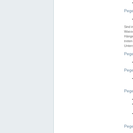
Pege
Sind 
Wasser
Hänge
treten
Unter
Pege
Pege
Pege
Pege