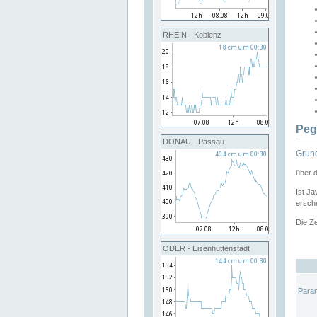
RHEIN - Koblenz
Peg
DONAU - Passau
Grund
über 
Ist Ja
ersche
Die Ze
ODER - Eisenhüttenstadt
Para