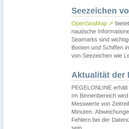
Seezeichen v
OpenSeaMap
↗
biete
nautische Information
Seamarks sind wichtig
Booten und Schiffen i
von Seezeichen wie Le
Aktualität der
PEGELONLINE erhält u
Im Binnenbereich wird 
Messwerte von Zeitreih
Minuten. Abweichungen
Fehlern bei der Daten
sein.