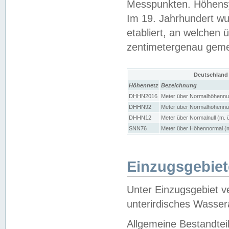
Messpunkten. Höhensy
Im 19. Jahrhundert wu
etabliert, an welchen 
zentimetergenau gem
Deutschland
Höhennetz
Bezeichnung
DHHN2016
Meter über Normalhöhennul
DHHN92
Meter über Normalhöhennul
DHHN12
Meter über Normalnull (m. 
SNN76
Meter über Höhennormal (m
Einzugsgebiet
Unter Einzugsgebiet v
unterirdisches Wasser
Allgemeine Bestandtei