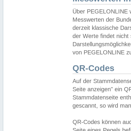
Über PEGELONLINE wer
Messwerten der Bundes
derzeit klassische Da
der Werte findet nicht 
Darstellungsmöglichkei
von PEGELONLINE zu 
QR-Codes
Auf der Stammdatensei
Seite anzeigen" ein Q
Stammdatenseite enthä
gescannt, so wird man
QR-Codes können auc
Seite eines Pegels be