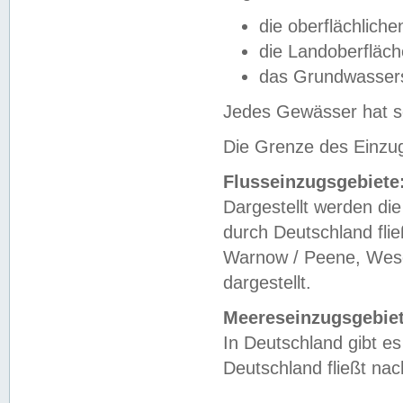
die oberflächlich
die Landoberfläc
das Grundwasser
Jedes Gewässer hat se
Die Grenze des Einzug
Flusseinzugsgebiete
Dargestellt werden die
durch Deutschland fli
Warnow / Peene, Weser
dargestellt.
Meereseinzugsgebiet
In Deutschland gibt 
Deutschland fließt n