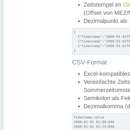
Zeitstempel im
IS
(Offset von MEZ
Dezimalpunkt als
[

  {"timestamp":"2000-01-01T0
  {"timestamp":"2000-01-01T0
  {"timestamp":"2000-01-01T0
]
CSV-Format
Excel-kompatibles
Vereinfachte Zeit
Sommerzeitumstel
Semikolon als Fel
Dezimalkomma (de
timestamp;value

2000-01-01 01:00;646

2000-01-01 01:15;646
