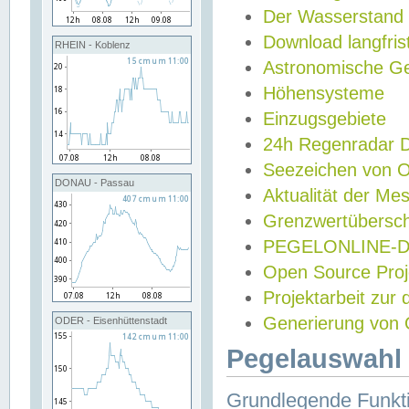
Der Wasserstand
Download langfris
RHEIN - Koblenz
Astronomische Gez
Höhensysteme
Einzugsgebiete
24h Regenradar
Seezeichen von 
DONAU - Passau
Aktualität der Me
Grenzwertübersch
PEGELONLINE-Di
Open Source Projek
Projektarbeit zur
Generierung von 
ODER - Eisenhüttenstadt
Pegelauswahl 
Grundlegende Funkti