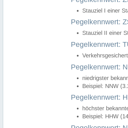
Stauziel I einer S
Pegelkennwert: Z
Stauziel II einer 
Pegelkennwert:
Verkehrsgesichert
Pegelkennwert:
niedrigster bekan
Beispiel: NNW (3
Pegelkennwert:
höchster bekannt
Beispiel: HHW (1
Pegelkennwert: 