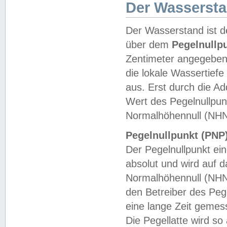
Der Wasserst
Der Wasserstand ist d
über dem
Pegelnullp
Zentimeter angegeben
die lokale Wassertie
aus. Erst durch die A
Wert des Pegelnullpun
Normalhöhennull (NHN
Pegelnullpunkt (PNP)
Der Pegelnullpunkt ei
absolut und wird auf
Normalhöhennull (NHN
den Betreiber des Pege
eine lange Zeit geme
Die Pegellatte wird s