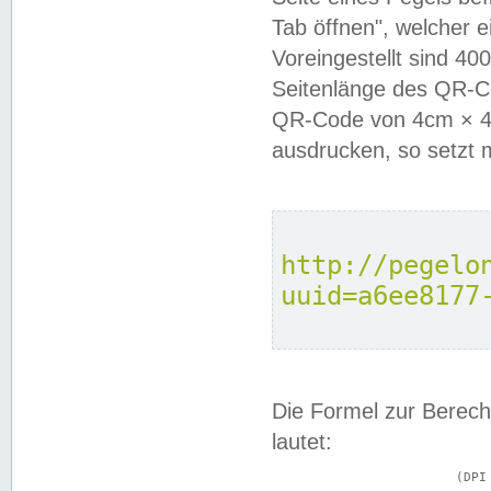
Tab öffnen", welcher 
Voreingestellt sind 4
Seitenlänge des QR-C
QR-Code von 4cm × 4c
ausdrucken, so setzt 
http://pegelo
uuid=a6ee8177
Die Formel zur Berech
lautet:
			(DPI × Druckkantenlänge in cm) ÷ 2,54 = Kantenlänge in Pixel
