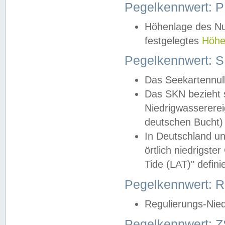
Pegelkennwert: 
Höhenlage des Nul
festgelegtes
Höhe
Pegelkennwert: 
Das Seekartennull
Das SKN bezieht s
Niedrigwassererei
deutschen Bucht) 
In Deutschland un
örtlich niedrigst
Tide (LAT)" definie
Pegelkennwert:
Regulierungs-Nie
Pegelkennwert: Z