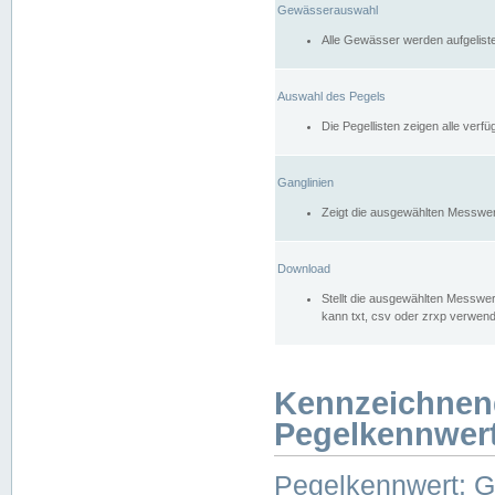
Gewässerauswahl
Alle Gewässer werden aufgelist
Auswahl des Pegels
Die Pegellisten zeigen alle ver
Ganglinien
Zeigt die ausgewählten Messwer
Download
Stellt die ausgewählten Messwer
kann txt, csv oder zrxp verwen
Kennzeichnen
Pegelkennwer
Pegelkennwert: 