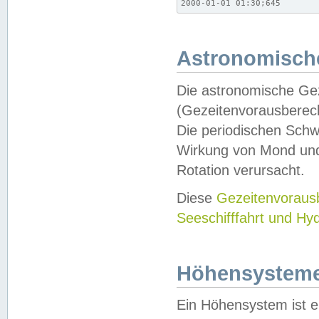
2000-01-01 01:30;645
Astronomische
Die astronomische Gez
(Gezeitenvorausberec
Die periodischen Schw
Wirkung von Mond und
Rotation verursacht.
Diese
Gezeitenvorau
Seeschifffahrt und Hy
Höhensystem
Ein Höhensystem ist e