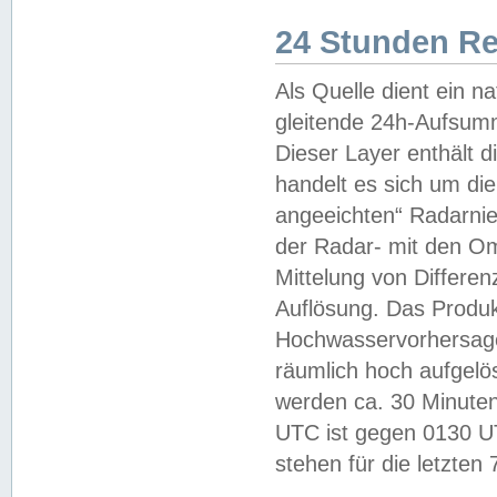
24 Stunden R
Als Quelle dient ein n
gleitende 24h-Aufsum
Dieser Layer enthält
handelt es sich um di
angeeichten“ Radarnie
der Radar- mit den O
Mittelung von Differe
Auflösung. Das Produk
Hochwasservorhersagez
räumlich hoch aufgelö
werden ca. 30 Minuten
UTC ist gegen 0130 UTC
stehen für die letzten