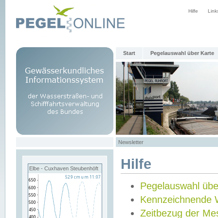
Hilfe
Link
Start
Pegelauswahl über Karte
Newsletter
Hilfe
Elbe - Cuxhaven Steubenhöft
Pegelauswahl übe
Kennzeichnende 
Zeitbezug der Me