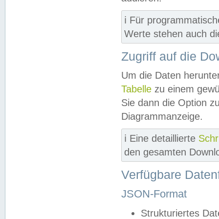
ℹ️ Für programmatisch
Werte stehen auch d
Zugriff auf die D
Um die Daten herunter
Tabelle
zu einem gewün
Sie dann die Option z
Diagrammanzeige.
ℹ️ Eine detaillierte
Schr
den gesamten Downlo
Verfügbare Daten
JSON-Format
Strukturiertes Da