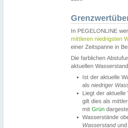
Grenzwertüber
In PEGELONLINE werde
mittleren niedrigsten
einer Zeitspanne in Be
Die farblichen Abstuf
aktuellen Wasserstand
Ist der aktuelle 
als
niedriger Was
Liegt der aktue
gilt dies als
mittle
mit
Grün
dargestel
Wasserstände obe
Wasserstand
und