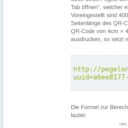
Tab öffnen", welcher 
Voreingestellt sind 4
Seitenlänge des QR-C
QR-Code von 4cm × 4c
ausdrucken, so setzt 
http://pegelo
uuid=a6ee8177
Die Formel zur Berech
lautet:
			(DPI × Druckkantenlänge in cm) ÷ 2,54 = Kantenlänge in Pixel
