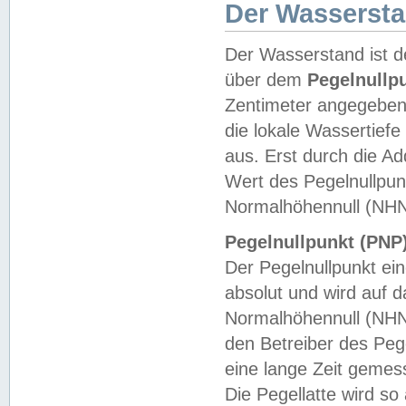
Der Wasserst
Der Wasserstand ist d
über dem
Pegelnullp
Zentimeter angegeben
die lokale Wassertie
aus. Erst durch die A
Wert des Pegelnullpun
Normalhöhennull (NHN
Pegelnullpunkt (PNP)
Der Pegelnullpunkt ei
absolut und wird auf
Normalhöhennull (NHN
den Betreiber des Pege
eine lange Zeit geme
Die Pegellatte wird s