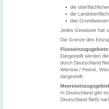
die oberflächlich
die Landoberfläc
das Grundwasser
Jedes Gewässer hat se
Die Grenze des Einzug
Flusseinzugsgebiete
Dargestellt werden die
durch Deutschland fli
Warnow / Peene, Weser
dargestellt.
Meereseinzugsgebiet
In Deutschland gibt 
Deutschland fließt n