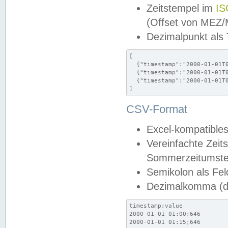
Zeitstempel im
IS
(Offset von MEZ
Dezimalpunkt als
[

  {"timestamp":"2000-01-01T0
  {"timestamp":"2000-01-01T0
  {"timestamp":"2000-01-01T0
]
CSV-Format
Excel-kompatibles
Vereinfachte Zeit
Sommerzeitumstel
Semikolon als Fel
Dezimalkomma (de
timestamp;value

2000-01-01 01:00;646

2000-01-01 01:15;646
