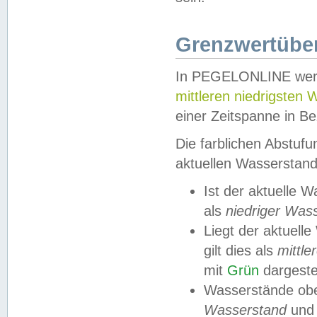
Grenzwertüber
In PEGELONLINE werde
mittleren niedrigsten
einer Zeitspanne in Be
Die farblichen Abstuf
aktuellen Wasserstand
Ist der aktuelle 
als
niedriger Was
Liegt der aktue
gilt dies als
mittle
mit
Grün
dargestel
Wasserstände obe
Wasserstand
und