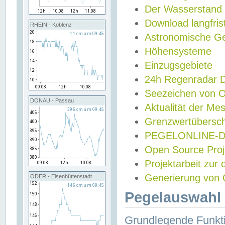
Der Wasserstand
Download langfris
RHEIN - Koblenz
Astronomische Gez
Höhensysteme
Einzugsgebiete
24h Regenradar
Seezeichen von 
DONAU - Passau
Aktualität der Me
Grenzwertübersch
PEGELONLINE-Di
Open Source Projek
Projektarbeit zur
Generierung von 
ODER - Eisenhüttenstadt
Pegelauswahl 
Grundlegende Funkti