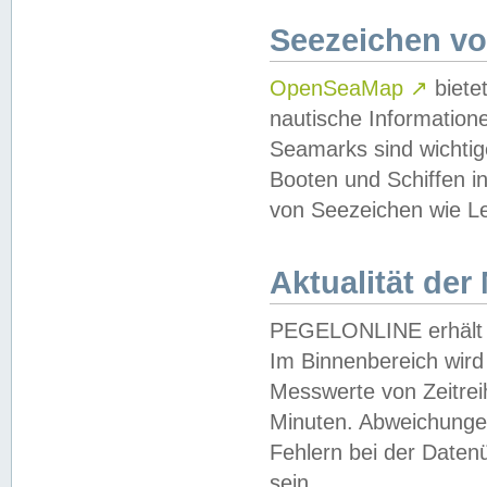
Seezeichen v
OpenSeaMap
↗
biete
nautische Information
Seamarks sind wichtig
Booten und Schiffen i
von Seezeichen wie Le
Aktualität der
PEGELONLINE erhält u
Im Binnenbereich wird 
Messwerte von Zeitreih
Minuten. Abweichungen
Fehlern bei der Daten
sein.