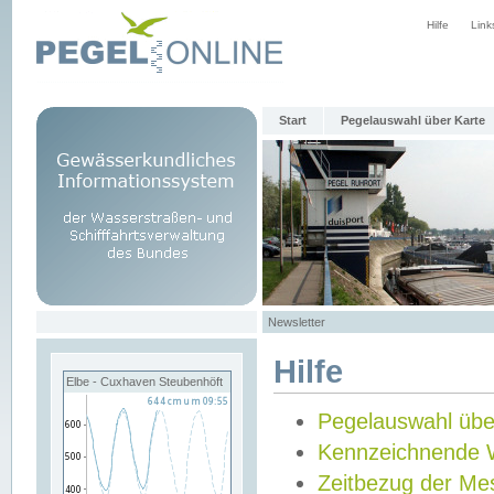
Hilfe
Link
Start
Pegelauswahl über Karte
Newsletter
Hilfe
Elbe - Cuxhaven Steubenhöft
Pegelauswahl übe
Kennzeichnende 
Zeitbezug der Me