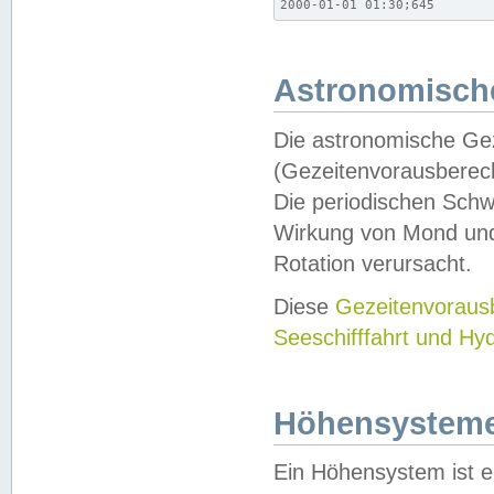
2000-01-01 01:30;645
Astronomische
Die astronomische Gez
(Gezeitenvorausberec
Die periodischen Schw
Wirkung von Mond und
Rotation verursacht.
Diese
Gezeitenvorau
Seeschifffahrt und Hy
Höhensystem
Ein Höhensystem ist e