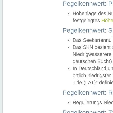
Pegelkennwert: 
Höhenlage des Nul
festgelegtes
Höhe
Pegelkennwert: 
Das Seekartennull
Das SKN bezieht s
Niedrigwassererei
deutschen Bucht) 
In Deutschland un
örtlich niedrigst
Tide (LAT)" definie
Pegelkennwert:
Regulierungs-Nie
Pegelkennwert: Z