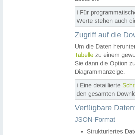
ℹ️ Für programmatisch
Werte stehen auch d
Zugriff auf die D
Um die Daten herunter
Tabelle
zu einem gewün
Sie dann die Option z
Diagrammanzeige.
ℹ️ Eine detaillierte
Schr
den gesamten Downlo
Verfügbare Daten
JSON-Format
Strukturiertes Da