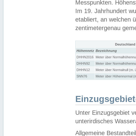
Messpunkten. Höhensy
Im 19. Jahrhundert wu
etabliert, an welchen 
zentimetergenau gem
Deutschland
Höhennetz
Bezeichnung
DHHN2016
Meter über Normalhöhennul
DHHN92
Meter über Normalhöhennul
DHHN12
Meter über Normalnull (m. 
SNN76
Meter über Höhennormal (m
Einzugsgebiet
Unter Einzugsgebiet v
unterirdisches Wasser
Allgemeine Bestandtei