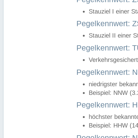
Stauziel I einer S
Pegelkennwert: Z
Stauziel II einer 
Pegelkennwert:
Verkehrsgesichert
Pegelkennwert:
niedrigster bekan
Beispiel: NNW (3
Pegelkennwert:
höchster bekannt
Beispiel: HHW (1
Pegelkennwert: 