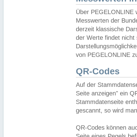
Über PEGELONLINE wer
Messwerten der Bundes
derzeit klassische Da
der Werte findet nicht 
Darstellungsmöglichkei
von PEGELONLINE zu 
QR-Codes
Auf der Stammdatensei
Seite anzeigen" ein Q
Stammdatenseite enthä
gescannt, so wird man
QR-Codes können auc
Seite eines Pegels be