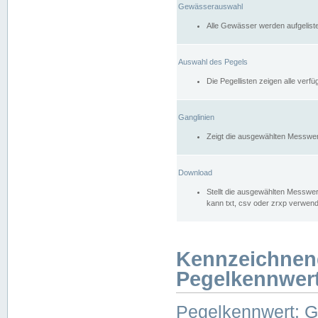
Gewässerauswahl
Alle Gewässer werden aufgelist
Auswahl des Pegels
Die Pegellisten zeigen alle ver
Ganglinien
Zeigt die ausgewählten Messwer
Download
Stellt die ausgewählten Messwer
kann txt, csv oder zrxp verwen
Kennzeichnen
Pegelkennwer
Pegelkennwert: 