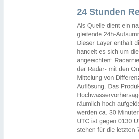
24 Stunden R
Als Quelle dient ein n
gleitende 24h-Aufsum
Dieser Layer enthält
handelt es sich um di
angeeichten“ Radarnie
der Radar- mit den O
Mittelung von Differe
Auflösung. Das Produk
Hochwasservorhersagez
räumlich hoch aufgelö
werden ca. 30 Minuten
UTC ist gegen 0130 UTC
stehen für die letzten