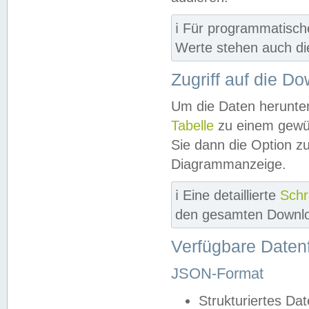
ℹ️ Für programmatisch
Werte stehen auch d
Zugriff auf die D
Um die Daten herunter
Tabelle
zu einem gewün
Sie dann die Option z
Diagrammanzeige.
ℹ️ Eine detaillierte
Schr
den gesamten Downlo
Verfügbare Daten
JSON-Format
Strukturiertes Da