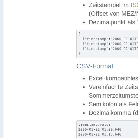
Zeitstempel im
IS
(Offset von MEZ
Dezimalpunkt als
[

  {"timestamp":"2000-01-01T0
  {"timestamp":"2000-01-01T0
  {"timestamp":"2000-01-01T0
]
CSV-Format
Excel-kompatibles
Vereinfachte Zeit
Sommerzeitumstel
Semikolon als Fel
Dezimalkomma (de
timestamp;value

2000-01-01 01:00;646

2000-01-01 01:15;646
