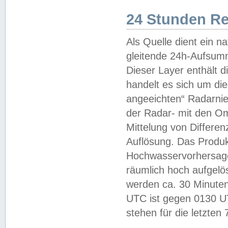
24 Stunden R
Als Quelle dient ein n
gleitende 24h-Aufsum
Dieser Layer enthält
handelt es sich um di
angeeichten“ Radarnie
der Radar- mit den O
Mittelung von Differe
Auflösung. Das Produk
Hochwasservorhersagez
räumlich hoch aufgelö
werden ca. 30 Minuten
UTC ist gegen 0130 UTC
stehen für die letzten