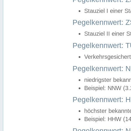
Stauziel I einer S
Pegelkennwert: Z
Stauziel II einer 
Pegelkennwert:
Verkehrsgesichert
Pegelkennwert:
niedrigster bekan
Beispiel: NNW (3
Pegelkennwert:
höchster bekannt
Beispiel: HHW (1
Pegelkennwert: 