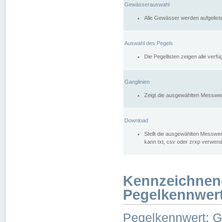
Gewässerauswahl
Alle Gewässer werden aufgelist
Auswahl des Pegels
Die Pegellisten zeigen alle ver
Ganglinien
Zeigt die ausgewählten Messwer
Download
Stellt die ausgewählten Messwer
kann txt, csv oder zrxp verwen
Kennzeichnen
Pegelkennwer
Pegelkennwert: 