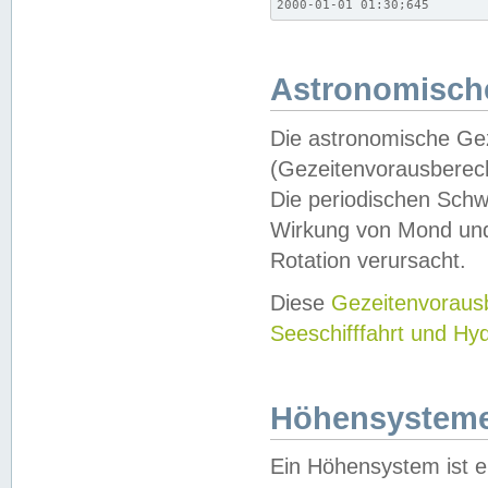
2000-01-01 01:30;645
Astronomische
Die astronomische Gez
(Gezeitenvorausberec
Die periodischen Schw
Wirkung von Mond und
Rotation verursacht.
Diese
Gezeitenvorau
Seeschifffahrt und Hy
Höhensystem
Ein Höhensystem ist e