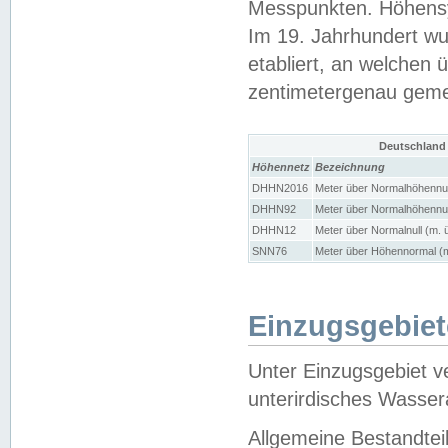
Messpunkten. Höhensy
Im 19. Jahrhundert wu
etabliert, an welchen 
zentimetergenau gem
Deutschland
Höhennetz
Bezeichnung
DHHN2016
Meter über Normalhöhennul
DHHN92
Meter über Normalhöhennul
DHHN12
Meter über Normalnull (m. 
SNN76
Meter über Höhennormal (m
Einzugsgebiet
Unter Einzugsgebiet v
unterirdisches Wasser
Allgemeine Bestandtei