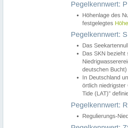
Pegelkennwert: 
Höhenlage des Nul
festgelegtes
Höhe
Pegelkennwert: 
Das Seekartennull
Das SKN bezieht s
Niedrigwassererei
deutschen Bucht) 
In Deutschland un
örtlich niedrigst
Tide (LAT)" definie
Pegelkennwert:
Regulierungs-Nie
Pegelkennwert: Z