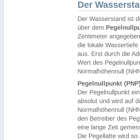
Der Wasserst
Der Wasserstand ist d
über dem
Pegelnullp
Zentimeter angegeben
die lokale Wassertie
aus. Erst durch die A
Wert des Pegelnullpun
Normalhöhennull (NHN
Pegelnullpunkt (PNP)
Der Pegelnullpunkt ei
absolut und wird auf
Normalhöhennull (NHN
den Betreiber des Pege
eine lange Zeit geme
Die Pegellatte wird s