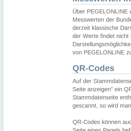
Über PEGELONLINE wer
Messwerten der Bundes
derzeit klassische Da
der Werte findet nicht 
Darstellungsmöglichkei
von PEGELONLINE zu 
QR-Codes
Auf der Stammdatensei
Seite anzeigen" ein Q
Stammdatenseite enthä
gescannt, so wird man
QR-Codes können auc
Seite eines Pegels be