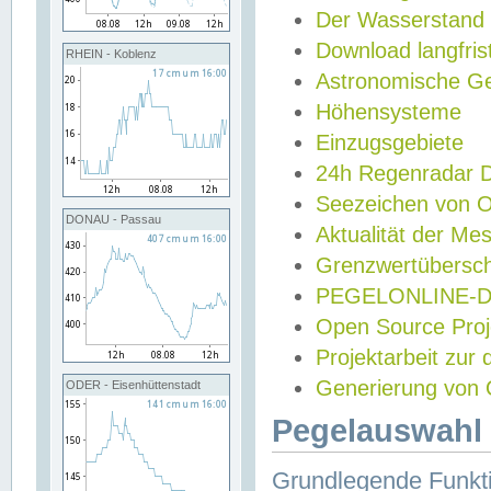
Der Wasserstand
Download langfris
RHEIN - Koblenz
Astronomische Gez
Höhensysteme
Einzugsgebiete
24h Regenradar
Seezeichen von 
DONAU - Passau
Aktualität der Me
Grenzwertübersch
PEGELONLINE-Di
Open Source Projek
Projektarbeit zur
Generierung von 
ODER - Eisenhüttenstadt
Pegelauswahl 
Grundlegende Funkti