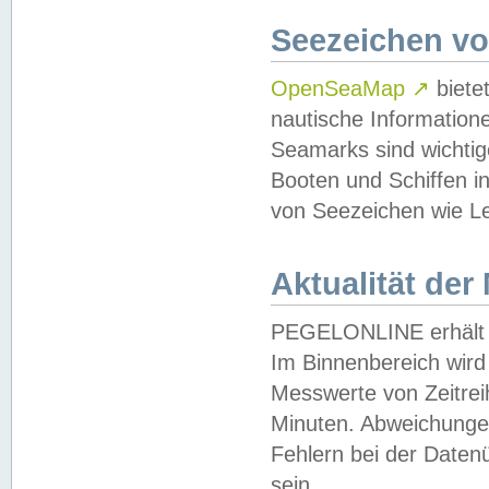
Seezeichen v
OpenSeaMap
↗
biete
nautische Information
Seamarks sind wichtig
Booten und Schiffen i
von Seezeichen wie Le
Aktualität der
PEGELONLINE erhält u
Im Binnenbereich wird 
Messwerte von Zeitreih
Minuten. Abweichungen
Fehlern bei der Daten
sein.