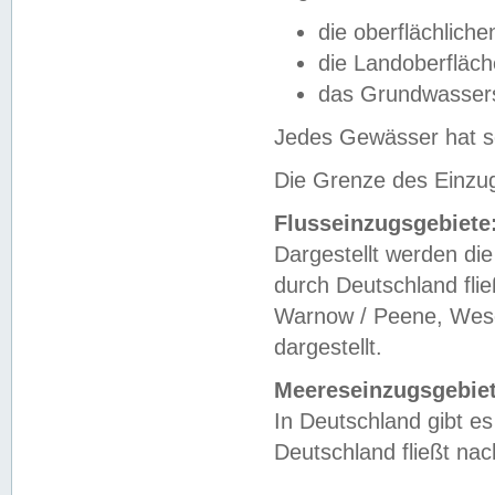
die oberflächlich
die Landoberfläc
das Grundwasser
Jedes Gewässer hat se
Die Grenze des Einzug
Flusseinzugsgebiete
Dargestellt werden die
durch Deutschland fli
Warnow / Peene, Weser
dargestellt.
Meereseinzugsgebiet
In Deutschland gibt 
Deutschland fließt n