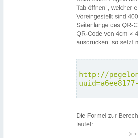
Tab öffnen", welcher 
Voreingestellt sind 4
Seitenlänge des QR-C
QR-Code von 4cm × 4c
ausdrucken, so setzt 
http://pegelo
uuid=a6ee8177
Die Formel zur Berech
lautet:
			(DPI × Druckkantenlänge in cm) ÷ 2,54 = Kantenlänge in Pixel
