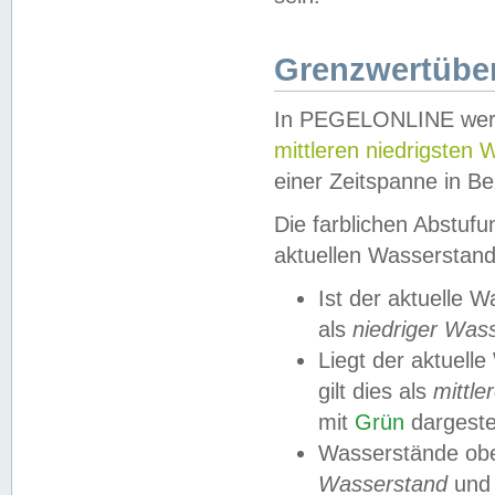
Grenzwertüber
In PEGELONLINE werde
mittleren niedrigsten
einer Zeitspanne in Be
Die farblichen Abstuf
aktuellen Wasserstand
Ist der aktuelle 
als
niedriger Was
Liegt der aktue
gilt dies als
mittle
mit
Grün
dargestel
Wasserstände obe
Wasserstand
und