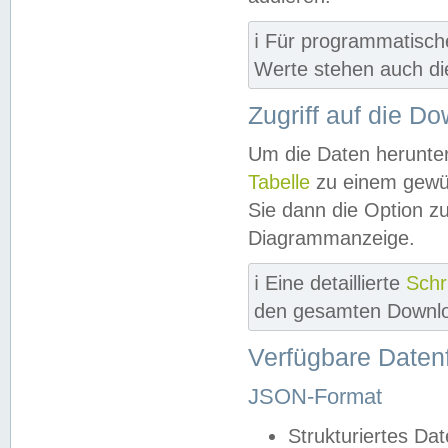
ℹ️ Für programmatisch
Werte stehen auch d
Zugriff auf die D
Um die Daten herunter
Tabelle
zu einem gewün
Sie dann die Option z
Diagrammanzeige.
ℹ️ Eine detaillierte
Schr
den gesamten Downlo
Verfügbare Daten
JSON-Format
Strukturiertes Da