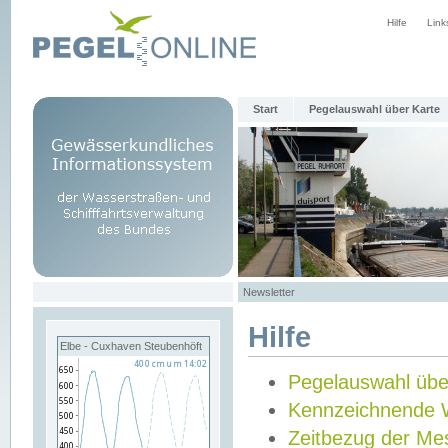
Hilfe
Link
Start
Pegelauswahl über Karte
Newsletter
Hilfe
Elbe - Cuxhaven Steubenhöft
Pegelauswahl übe
Kennzeichnende 
Zeitbezug der Me