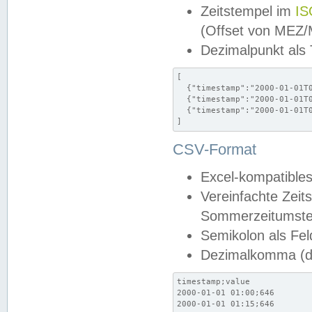
Zeitstempel im
IS
(Offset von MEZ
Dezimalpunkt als
[

  {"timestamp":"2000-01-01T0
  {"timestamp":"2000-01-01T0
  {"timestamp":"2000-01-01T0
]
CSV-Format
Excel-kompatibles
Vereinfachte Zeit
Sommerzeitumstel
Semikolon als Fel
Dezimalkomma (de
timestamp;value

2000-01-01 01:00;646

2000-01-01 01:15;646
