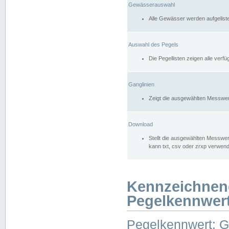
Gewässerauswahl
Alle Gewässer werden aufgelist
Auswahl des Pegels
Die Pegellisten zeigen alle ver
Ganglinien
Zeigt die ausgewählten Messwer
Download
Stellt die ausgewählten Messwer
kann txt, csv oder zrxp verwen
Kennzeichnen
Pegelkennwer
Pegelkennwert: 