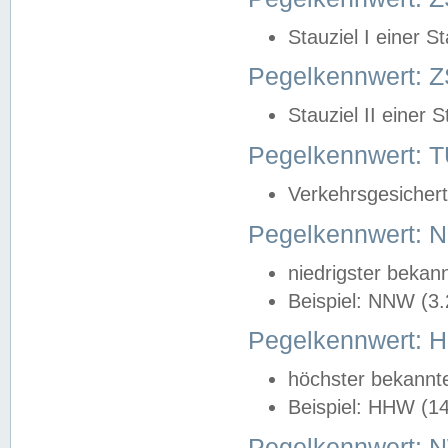
Stauziel I einer S
Pegelkennwert: Z
Stauziel II einer 
Pegelkennwert:
Verkehrsgesichert
Pegelkennwert:
niedrigster bekan
Beispiel: NNW (3
Pegelkennwert:
höchster bekannt
Beispiel: HHW (1
Pegelkennwert: 