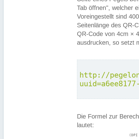
Tab öffnen", welcher 
Voreingestellt sind 4
Seitenlänge des QR-C
QR-Code von 4cm × 4c
ausdrucken, so setzt 
http://pegelo
uuid=a6ee8177
Die Formel zur Berech
lautet:
			(DPI × Druckkantenlänge in cm) ÷ 2,54 = Kantenlänge in Pixel
