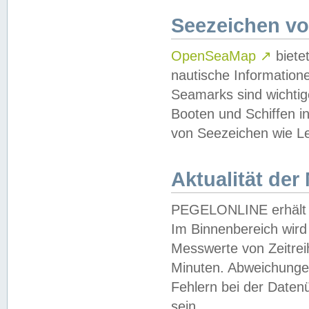
Seezeichen v
OpenSeaMap
↗
biete
nautische Information
Seamarks sind wichtig
Booten und Schiffen i
von Seezeichen wie Le
Aktualität der
PEGELONLINE erhält u
Im Binnenbereich wird 
Messwerte von Zeitreih
Minuten. Abweichungen
Fehlern bei der Daten
sein.