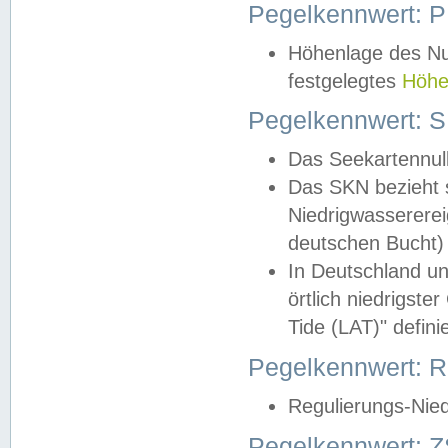
Pegelkennwert: 
Höhenlage des Nul
festgelegtes
Höhe
Pegelkennwert: 
Das Seekartennull
Das SKN bezieht s
Niedrigwassererei
deutschen Bucht) 
In Deutschland un
örtlich niedrigst
Tide (LAT)" definie
Pegelkennwert:
Regulierungs-Nie
Pegelkennwert: Z