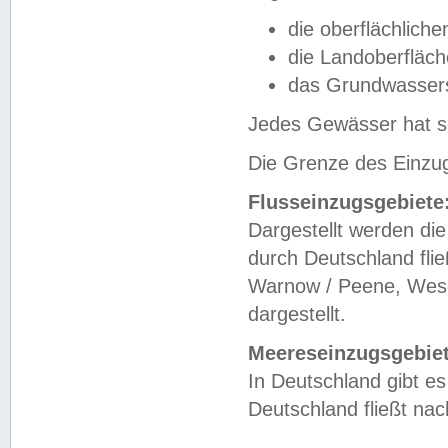
die oberflächlich
die Landoberfläc
das Grundwasser
Jedes Gewässer hat se
Die Grenze des Einzug
Flusseinzugsgebiete
Dargestellt werden die
durch Deutschland fli
Warnow / Peene, Weser
dargestellt.
Meereseinzugsgebiet
In Deutschland gibt 
Deutschland fließt n