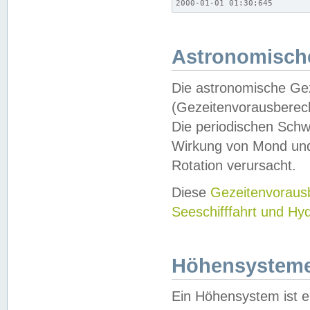
2000-01-01 01:30;645
Astronomische
Die astronomische Gez
(Gezeitenvorausberec
Die periodischen Schw
Wirkung von Mond und
Rotation verursacht.
Diese
Gezeitenvorau
Seeschifffahrt und Hy
Höhensystem
Ein Höhensystem ist e