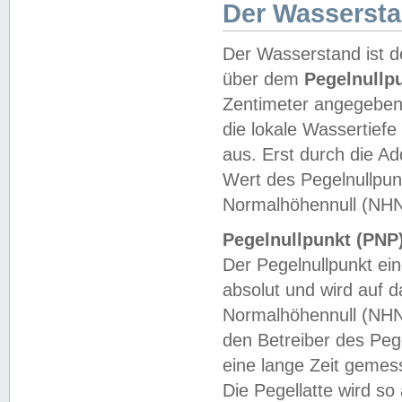
Der Wasserst
Der Wasserstand ist d
über dem
Pegelnullp
Zentimeter angegeben
die lokale Wassertie
aus. Erst durch die A
Wert des Pegelnullpun
Normalhöhennull (NHN
Pegelnullpunkt (PNP)
Der Pegelnullpunkt ei
absolut und wird auf
Normalhöhennull (NHN
den Betreiber des Pege
eine lange Zeit geme
Die Pegellatte wird s