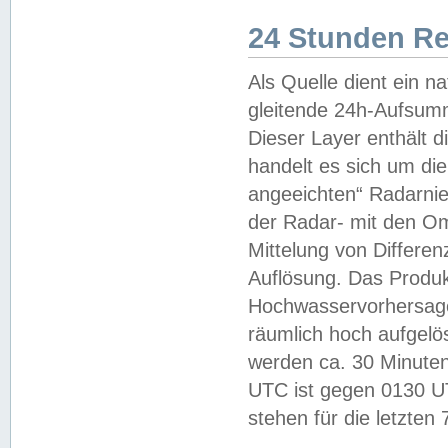
24 Stunden R
Als Quelle dient ein n
gleitende 24h-Aufsum
Dieser Layer enthält
handelt es sich um di
angeeichten“ Radarnie
der Radar- mit den O
Mittelung von Differe
Auflösung. Das Produk
Hochwasservorhersagez
räumlich hoch aufgelö
werden ca. 30 Minuten
UTC ist gegen 0130 UTC
stehen für die letzten