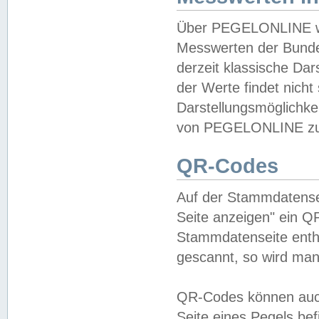
Über PEGELONLINE wer
Messwerten der Bundes
derzeit klassische Da
der Werte findet nicht 
Darstellungsmöglichkei
von PEGELONLINE zu 
QR-Codes
Auf der Stammdatensei
Seite anzeigen" ein Q
Stammdatenseite enthä
gescannt, so wird man
QR-Codes können auc
Seite eines Pegels be