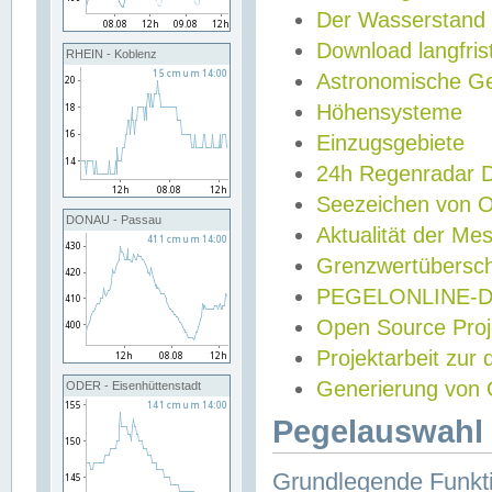
Der Wasserstand
Download langfris
RHEIN - Koblenz
Astronomische Gez
Höhensysteme
Einzugsgebiete
24h Regenradar
Seezeichen von 
DONAU - Passau
Aktualität der Me
Grenzwertübersch
PEGELONLINE-Di
Open Source Projek
Projektarbeit zur
Generierung von 
ODER - Eisenhüttenstadt
Pegelauswahl 
Grundlegende Funkti