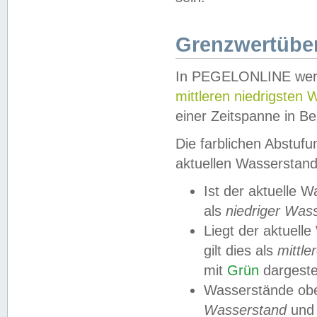
Grenzwertüber
In PEGELONLINE werde
mittleren niedrigsten
einer Zeitspanne in Be
Die farblichen Abstuf
aktuellen Wasserstand
Ist der aktuelle 
als
niedriger Was
Liegt der aktue
gilt dies als
mittle
mit
Grün
dargestel
Wasserstände obe
Wasserstand
und