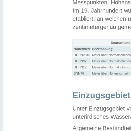
Messpunkten. Höhensy
Im 19. Jahrhundert wu
etabliert, an welchen 
zentimetergenau gem
Deutschland
Höhennetz
Bezeichnung
DHHN2016
Meter über Normalhöhennul
DHHN92
Meter über Normalhöhennul
DHHN12
Meter über Normalnull (m. 
SNN76
Meter über Höhennormal (m
Einzugsgebiet
Unter Einzugsgebiet v
unterirdisches Wasser
Allgemeine Bestandtei