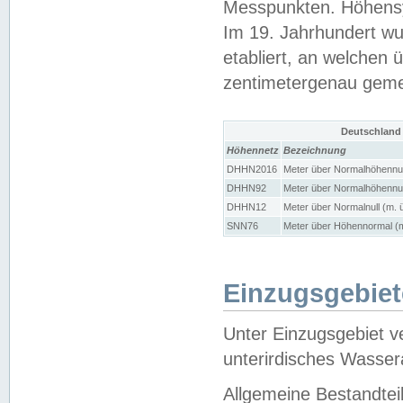
Messpunkten. Höhensy
Im 19. Jahrhundert wu
etabliert, an welchen 
zentimetergenau gem
Deutschland
Höhennetz
Bezeichnung
DHHN2016
Meter über Normalhöhennul
DHHN92
Meter über Normalhöhennul
DHHN12
Meter über Normalnull (m. 
SNN76
Meter über Höhennormal (m
Einzugsgebiet
Unter Einzugsgebiet v
unterirdisches Wasser
Allgemeine Bestandtei