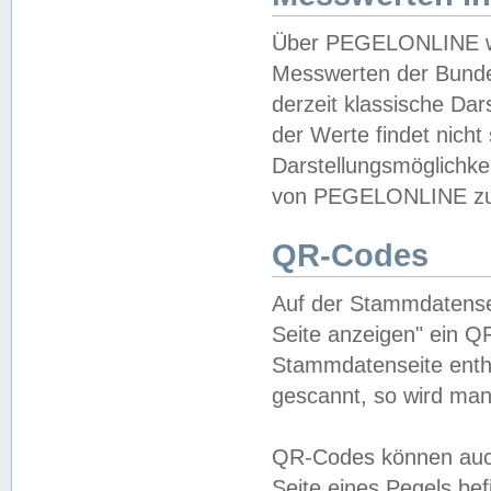
Über PEGELONLINE wer
Messwerten der Bundes
derzeit klassische Da
der Werte findet nicht 
Darstellungsmöglichkei
von PEGELONLINE zu 
QR-Codes
Auf der Stammdatensei
Seite anzeigen" ein Q
Stammdatenseite enthä
gescannt, so wird man
QR-Codes können auc
Seite eines Pegels be