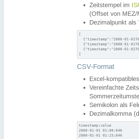
Zeitstempel im
IS
(Offset von MEZ
Dezimalpunkt als
[

  {"timestamp":"2000-01-01T0
  {"timestamp":"2000-01-01T0
  {"timestamp":"2000-01-01T0
]
CSV-Format
Excel-kompatibles
Vereinfachte Zeit
Sommerzeitumstel
Semikolon als Fel
Dezimalkomma (de
timestamp;value

2000-01-01 01:00;646

2000-01-01 01:15;646
