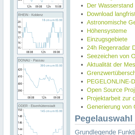
Der Wasserstand
Download langfris
RHEIN - Koblenz
Astronomische Gez
Höhensysteme
Einzugsgebiete
24h Regenradar
Seezeichen von 
DONAU - Passau
Aktualität der Me
Grenzwertübersch
PEGELONLINE-Di
Open Source Projek
Projektarbeit zur
Generierung von 
ODER - Eisenhüttenstadt
Pegelauswahl 
Grundlegende Funkti