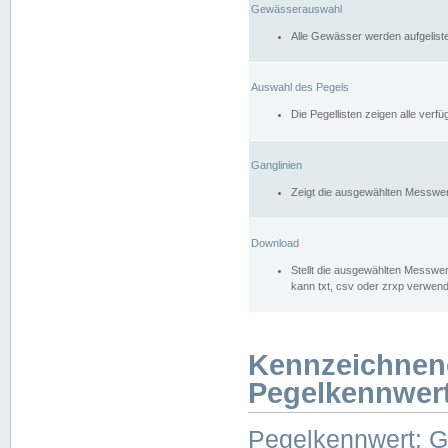
Gewässerauswahl
Alle Gewässer werden aufgelist
Auswahl des Pegels
Die Pegellisten zeigen alle ver
Ganglinien
Zeigt die ausgewählten Messwer
Download
Stellt die ausgewählten Messwer
kann txt, csv oder zrxp verwen
Kennzeichnen
Pegelkennwer
Pegelkennwert: 