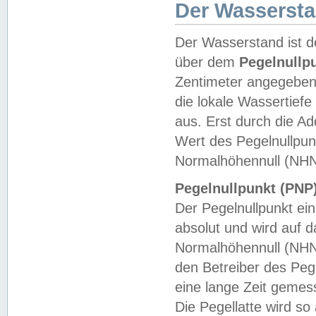
Der Wasserst
Der Wasserstand ist d
über dem
Pegelnullp
Zentimeter angegeben
die lokale Wassertie
aus. Erst durch die A
Wert des Pegelnullpun
Normalhöhennull (NHN
Pegelnullpunkt (PNP)
Der Pegelnullpunkt ei
absolut und wird auf
Normalhöhennull (NHN
den Betreiber des Pege
eine lange Zeit geme
Die Pegellatte wird s