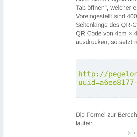
Tab öffnen", welcher 
Voreingestellt sind 4
Seitenlänge des QR-C
QR-Code von 4cm × 4c
ausdrucken, so setzt 
http://pegelo
uuid=a6ee8177
Die Formel zur Berech
lautet:
			(DPI × Druckkantenlänge in cm) ÷ 2,54 = Kantenlänge in Pixel
