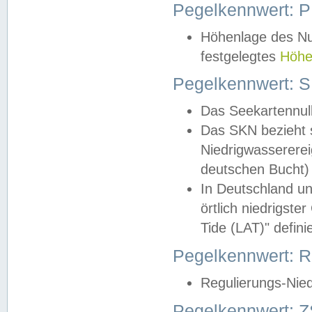
Pegelkennwert: 
Höhenlage des Nul
festgelegtes
Höhe
Pegelkennwert: 
Das Seekartennull
Das SKN bezieht s
Niedrigwassererei
deutschen Bucht) 
In Deutschland un
örtlich niedrigst
Tide (LAT)" definie
Pegelkennwert:
Regulierungs-Nie
Pegelkennwert: Z