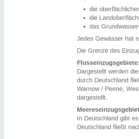
die oberflächlich
die Landoberfläc
das Grundwasser
Jedes Gewässer hat se
Die Grenze des Einzug
Flusseinzugsgebiete
Dargestellt werden die
durch Deutschland fli
Warnow / Peene, Weser
dargestellt.
Meereseinzugsgebiet
In Deutschland gibt 
Deutschland fließt n