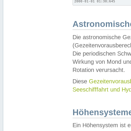
2000-01-01 01:30;645
Astronomische
Die astronomische Gez
(Gezeitenvorausberec
Die periodischen Schw
Wirkung von Mond und
Rotation verursacht.
Diese
Gezeitenvorau
Seeschifffahrt und Hy
Höhensystem
Ein Höhensystem ist e