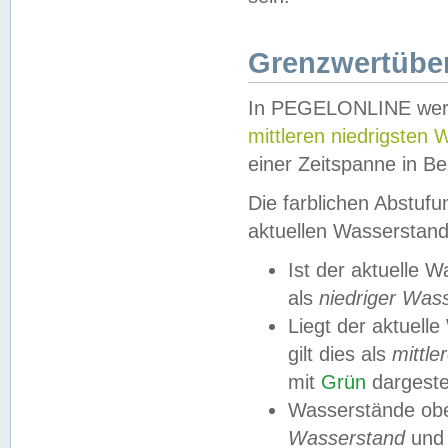
Grenzwertüber
In PEGELONLINE werde
mittleren niedrigsten
einer Zeitspanne in Be
Die farblichen Abstuf
aktuellen Wasserstand
Ist der aktuelle 
als
niedriger Was
Liegt der aktue
gilt dies als
mittle
mit
Grün
dargestel
Wasserstände obe
Wasserstand
und