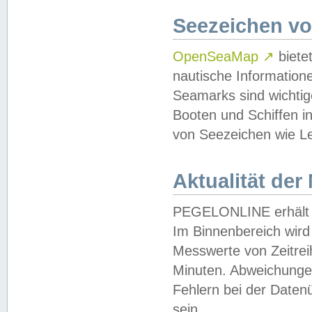
Seezeichen v
OpenSeaMap
↗
biete
nautische Information
Seamarks sind wichtig
Booten und Schiffen i
von Seezeichen wie Le
Aktualität der
PEGELONLINE erhält u
Im Binnenbereich wird 
Messwerte von Zeitreih
Minuten. Abweichungen
Fehlern bei der Daten
sein.