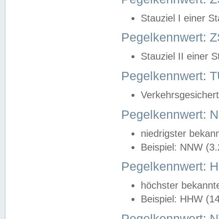
Stauziel I einer S
Pegelkennwert: Z
Stauziel II einer 
Pegelkennwert:
Verkehrsgesichert
Pegelkennwert:
niedrigster bekan
Beispiel: NNW (3
Pegelkennwert:
höchster bekannt
Beispiel: HHW (1
Pegelkennwert: 