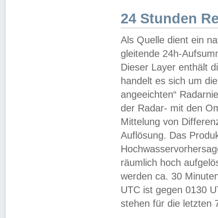
24 Stunden R
Als Quelle dient ein n
gleitende 24h-Aufsum
Dieser Layer enthält
handelt es sich um di
angeeichten“ Radarnie
der Radar- mit den O
Mittelung von Differe
Auflösung. Das Produk
Hochwasservorhersagez
räumlich hoch aufgelö
werden ca. 30 Minuten
UTC ist gegen 0130 UTC
stehen für die letzten