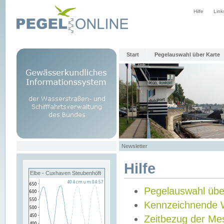
Hilfe
Link
Start
Pegelauswahl über Karte
Newsletter
Hilfe
Elbe - Cuxhaven Steubenhöft
Pegelauswahl übe
Kennzeichnende 
Zeitbezug der Me