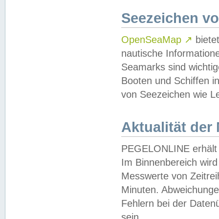
Seezeichen v
OpenSeaMap
↗
biete
nautische Information
Seamarks sind wichtig
Booten und Schiffen i
von Seezeichen wie Le
Aktualität der
PEGELONLINE erhält u
Im Binnenbereich wird 
Messwerte von Zeitreih
Minuten. Abweichungen
Fehlern bei der Daten
sein.