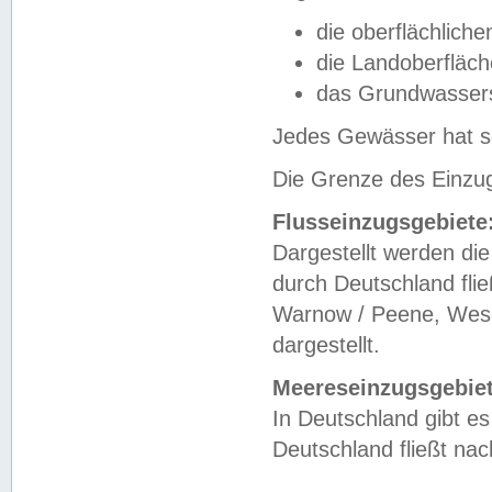
die oberflächlich
die Landoberfläc
das Grundwasser
Jedes Gewässer hat se
Die Grenze des Einzug
Flusseinzugsgebiete
Dargestellt werden die
durch Deutschland fli
Warnow / Peene, Weser
dargestellt.
Meereseinzugsgebiet
In Deutschland gibt 
Deutschland fließt n