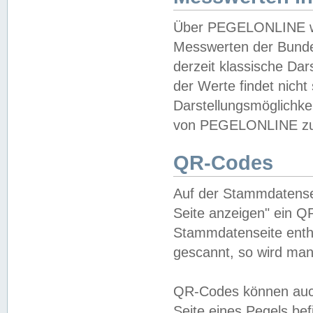
Über PEGELONLINE wer
Messwerten der Bundes
derzeit klassische Da
der Werte findet nicht 
Darstellungsmöglichkei
von PEGELONLINE zu 
QR-Codes
Auf der Stammdatensei
Seite anzeigen" ein Q
Stammdatenseite enthä
gescannt, so wird man
QR-Codes können auc
Seite eines Pegels be