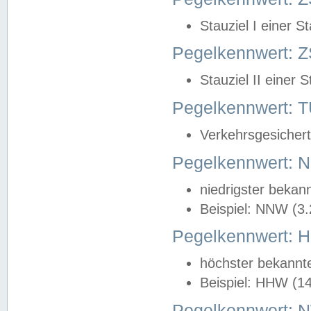
Stauziel I einer S
Pegelkennwert: Z
Stauziel II einer 
Pegelkennwert:
Verkehrsgesichert
Pegelkennwert:
niedrigster bekan
Beispiel: NNW (3
Pegelkennwert:
höchster bekannt
Beispiel: HHW (1
Pegelkennwert: 