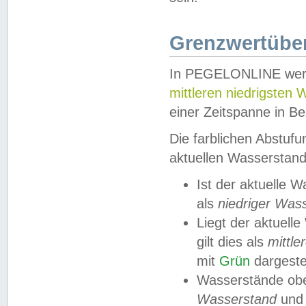
Grenzwertüber
In PEGELONLINE werde
mittleren niedrigsten
einer Zeitspanne in Be
Die farblichen Abstuf
aktuellen Wasserstand
Ist der aktuelle 
als
niedriger Was
Liegt der aktue
gilt dies als
mittle
mit
Grün
dargestel
Wasserstände obe
Wasserstand
und