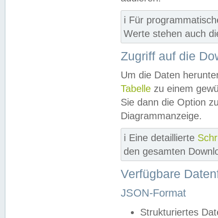
ℹ️ Für programmatisch
Werte stehen auch d
Zugriff auf die D
Um die Daten herunter
Tabelle
zu einem gewün
Sie dann die Option z
Diagrammanzeige.
ℹ️ Eine detaillierte
Schr
den gesamten Downlo
Verfügbare Daten
JSON-Format
Strukturiertes Da