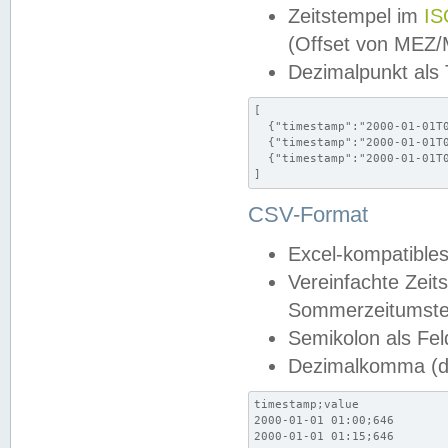
Zeitstempel im
IS
(Offset von MEZ
Dezimalpunkt als
[

  {"timestamp":"2000-01-01T0
  {"timestamp":"2000-01-01T0
  {"timestamp":"2000-01-01T0
]
CSV-Format
Excel-kompatibles
Vereinfachte Zeit
Sommerzeitumstel
Semikolon als Fel
Dezimalkomma (de
timestamp;value

2000-01-01 01:00;646

2000-01-01 01:15;646
