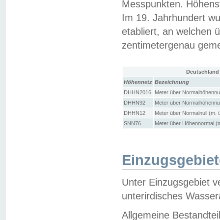
Messpunkten. Höhensy
Im 19. Jahrhundert wu
etabliert, an welchen 
zentimetergenau gem
Deutschland
Höhennetz
Bezeichnung
DHHN2016
Meter über Normalhöhennul
DHHN92
Meter über Normalhöhennul
DHHN12
Meter über Normalnull (m. 
SNN76
Meter über Höhennormal (m
Einzugsgebiet
Unter Einzugsgebiet v
unterirdisches Wasser
Allgemeine Bestandtei