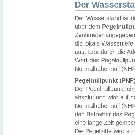
Der Wasserst
Der Wasserstand ist d
über dem
Pegelnullp
Zentimeter angegeben
die lokale Wassertie
aus. Erst durch die A
Wert des Pegelnullpun
Normalhöhennull (NHN
Pegelnullpunkt (PNP)
Der Pegelnullpunkt ei
absolut und wird auf
Normalhöhennull (NHN
den Betreiber des Pege
eine lange Zeit geme
Die Pegellatte wird s