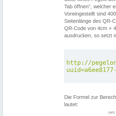
Tab öffnen", welcher 
Voreingestellt sind 4
Seitenlänge des QR-C
QR-Code von 4cm × 4c
ausdrucken, so setzt 
http://pegelo
uuid=a6ee8177
Die Formel zur Berech
lautet:
			(DPI × Druckkantenlänge in cm) ÷ 2,54 = Kantenlänge in Pixel
