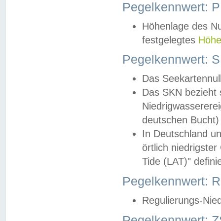
Pegelkennwert: 
Höhenlage des Nul
festgelegtes
Höhe
Pegelkennwert: 
Das Seekartennull
Das SKN bezieht s
Niedrigwassererei
deutschen Bucht) 
In Deutschland un
örtlich niedrigst
Tide (LAT)" definie
Pegelkennwert:
Regulierungs-Nie
Pegelkennwert: Z