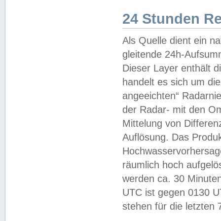
24 Stunden R
Als Quelle dient ein n
gleitende 24h-Aufsum
Dieser Layer enthält
handelt es sich um di
angeeichten“ Radarnie
der Radar- mit den O
Mittelung von Differe
Auflösung. Das Produk
Hochwasservorhersagez
räumlich hoch aufgelö
werden ca. 30 Minuten
UTC ist gegen 0130 UTC
stehen für die letzten