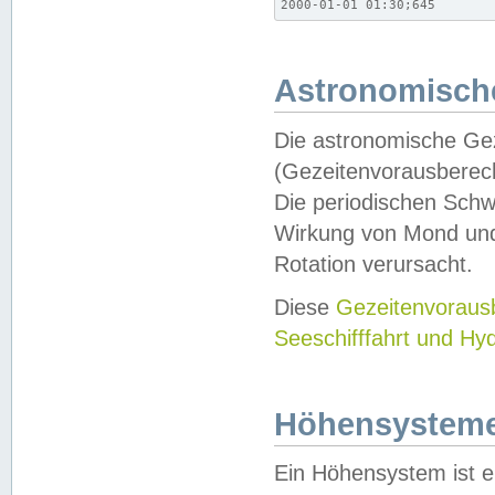
2000-01-01 01:30;645
Astronomische
Die astronomische Gez
(Gezeitenvorausberec
Die periodischen Schw
Wirkung von Mond und
Rotation verursacht.
Diese
Gezeitenvorau
Seeschifffahrt und Hy
Höhensystem
Ein Höhensystem ist e