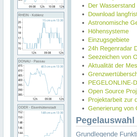
Der Wasserstand
Download langfris
RHEIN - Koblenz
Astronomische Gez
Höhensysteme
Einzugsgebiete
24h Regenradar
Seezeichen von 
DONAU - Passau
Aktualität der Me
Grenzwertübersch
PEGELONLINE-Di
Open Source Projek
Projektarbeit zur
Generierung von 
ODER - Eisenhüttenstadt
Pegelauswahl 
Grundlegende Funkti