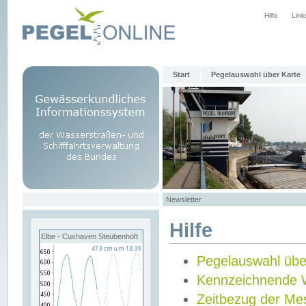
Hilfe
Link
Start
Pegelauswahl über Karte
Newsletter
Hilfe
Elbe - Cuxhaven Steubenhöft
Pegelauswahl übe
Kennzeichnende 
Zeitbezug der Me