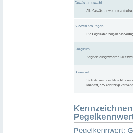
Gewässerauswahl
Alle Gewässer werden aufgelist
Auswahl des Pegels
Die Pegellisten zeigen alle ver
Ganglinien
Zeigt die ausgewählten Messwer
Download
Stellt die ausgewählten Messwer
kann txt, csv oder zrxp verwen
Kennzeichnen
Pegelkennwer
Pegelkennwert: 