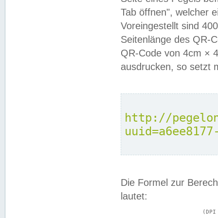
Tab öffnen", welcher 
Voreingestellt sind 4
Seitenlänge des QR-C
QR-Code von 4cm × 4c
ausdrucken, so setzt 
http://pegelo
uuid=a6ee8177
Die Formel zur Berech
lautet:
			(DPI × Druckkantenlänge in cm) ÷ 2,54 = Kantenlänge in Pixel
