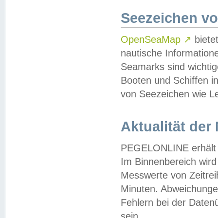
Seezeichen v
OpenSeaMap
↗
biete
nautische Information
Seamarks sind wichtig
Booten und Schiffen i
von Seezeichen wie Le
Aktualität der
PEGELONLINE erhält u
Im Binnenbereich wird 
Messwerte von Zeitreih
Minuten. Abweichungen
Fehlern bei der Daten
sein.