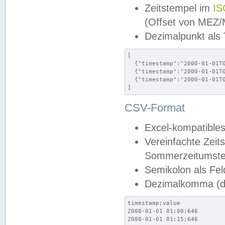
Zeitstempel im
IS
(Offset von MEZ
Dezimalpunkt als
[

  {"timestamp":"2000-01-01T0
  {"timestamp":"2000-01-01T0
  {"timestamp":"2000-01-01T0
]
CSV-Format
Excel-kompatibles
Vereinfachte Zeit
Sommerzeitumstel
Semikolon als Fel
Dezimalkomma (de
timestamp;value

2000-01-01 01:00;646

2000-01-01 01:15;646
