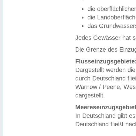
die oberflächlich
die Landoberfläc
das Grundwasser
Jedes Gewässer hat se
Die Grenze des Einzug
Flusseinzugsgebiete
Dargestellt werden die
durch Deutschland fli
Warnow / Peene, Weser
dargestellt.
Meereseinzugsgebiet
In Deutschland gibt 
Deutschland fließt n