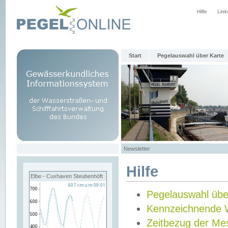
Hilfe
Link
Start
Pegelauswahl über Karte
Newsletter
Hilfe
Elbe - Cuxhaven Steubenhöft
Pegelauswahl übe
Kennzeichnende 
Zeitbezug der Me