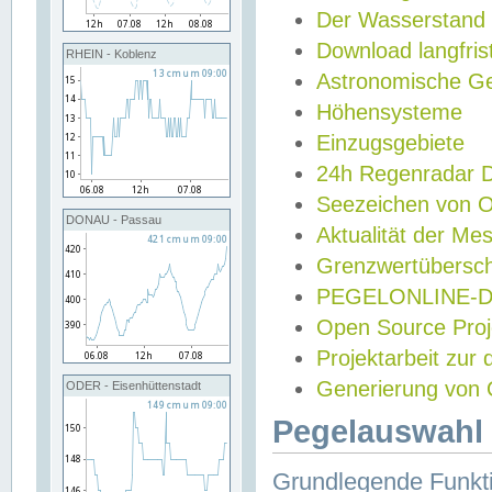
Der Wasserstand
Download langfris
RHEIN - Koblenz
Astronomische Gez
Höhensysteme
Einzugsgebiete
24h Regenradar
Seezeichen von 
DONAU - Passau
Aktualität der Me
Grenzwertübersch
PEGELONLINE-Di
Open Source Projek
Projektarbeit zur
Generierung von 
ODER - Eisenhüttenstadt
Pegelauswahl 
Grundlegende Funkti