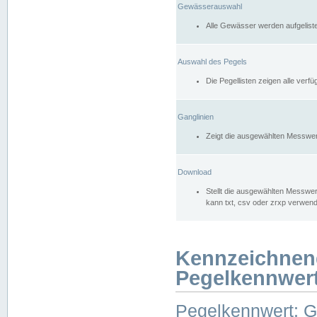
Gewässerauswahl
Alle Gewässer werden aufgelist
Auswahl des Pegels
Die Pegellisten zeigen alle ver
Ganglinien
Zeigt die ausgewählten Messwer
Download
Stellt die ausgewählten Messwer
kann txt, csv oder zrxp verwen
Kennzeichnen
Pegelkennwer
Pegelkennwert: 