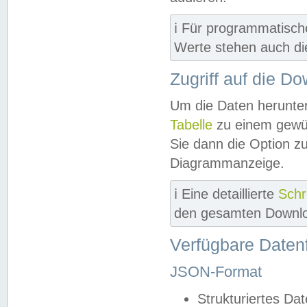
ℹ️ Für programmatisch
Werte stehen auch d
Zugriff auf die D
Um die Daten herunter
Tabelle
zu einem gewün
Sie dann die Option z
Diagrammanzeige.
ℹ️ Eine detaillierte
Schr
den gesamten Downlo
Verfügbare Daten
JSON-Format
Strukturiertes Da