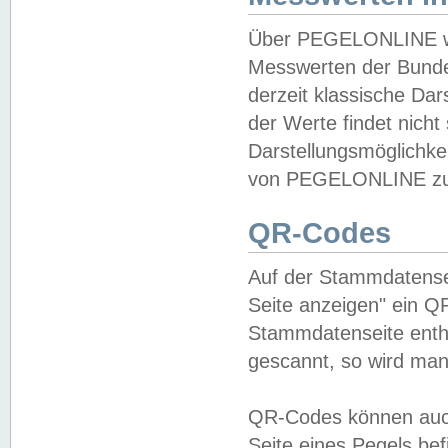
Über PEGELONLINE wer
Messwerten der Bundes
derzeit klassische Da
der Werte findet nicht 
Darstellungsmöglichkei
von PEGELONLINE zu 
QR-Codes
Auf der Stammdatensei
Seite anzeigen" ein Q
Stammdatenseite enthä
gescannt, so wird man
QR-Codes können auc
Seite eines Pegels be