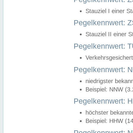
Stauziel I einer S
Pegelkennwert: Z
Stauziel II einer 
Pegelkennwert:
Verkehrsgesichert
Pegelkennwert:
niedrigster bekan
Beispiel: NNW (3
Pegelkennwert:
höchster bekannt
Beispiel: HHW (1
Pegelkennwert: 