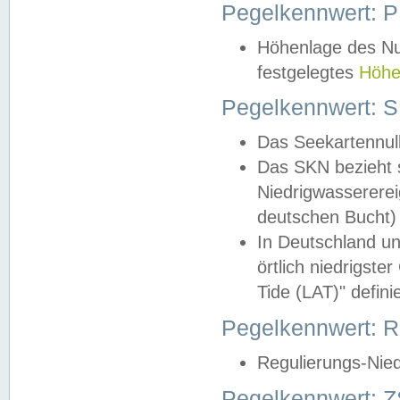
Pegelkennwert: 
Höhenlage des Nul
festgelegtes
Höhe
Pegelkennwert: 
Das Seekartennull
Das SKN bezieht s
Niedrigwassererei
deutschen Bucht) 
In Deutschland un
örtlich niedrigst
Tide (LAT)" definie
Pegelkennwert:
Regulierungs-Nie
Pegelkennwert: Z