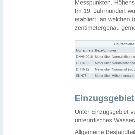
Messpunkten. Höhensy
Im 19. Jahrhundert wu
etabliert, an welchen 
zentimetergenau gem
Deutschland
Höhennetz
Bezeichnung
DHHN2016
Meter über Normalhöhennul
DHHN92
Meter über Normalhöhennul
DHHN12
Meter über Normalnull (m. 
SNN76
Meter über Höhennormal (m
Einzugsgebiet
Unter Einzugsgebiet v
unterirdisches Wasser
Allgemeine Bestandtei