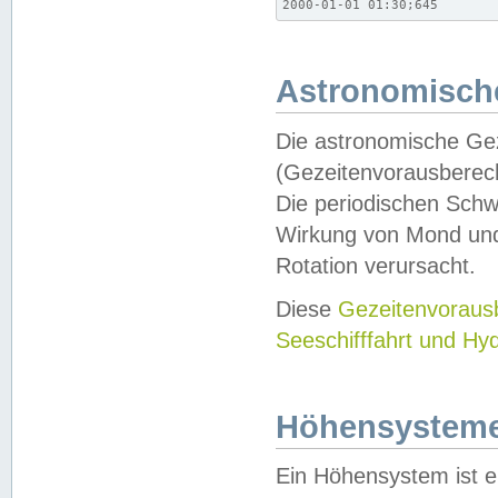
2000-01-01 01:30;645
Astronomische
Die astronomische Gez
(Gezeitenvorausberec
Die periodischen Schw
Wirkung von Mond und
Rotation verursacht.
Diese
Gezeitenvorau
Seeschifffahrt und Hy
Höhensystem
Ein Höhensystem ist e