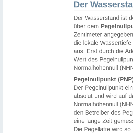
Der Wasserst
Der Wasserstand ist d
über dem
Pegelnullp
Zentimeter angegeben
die lokale Wassertie
aus. Erst durch die A
Wert des Pegelnullpun
Normalhöhennull (NHN
Pegelnullpunkt (PNP)
Der Pegelnullpunkt ei
absolut und wird auf
Normalhöhennull (NHN
den Betreiber des Pege
eine lange Zeit geme
Die Pegellatte wird s