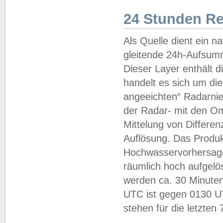
24 Stunden R
Als Quelle dient ein n
gleitende 24h-Aufsum
Dieser Layer enthält
handelt es sich um di
angeeichten“ Radarnie
der Radar- mit den O
Mittelung von Differe
Auflösung. Das Produk
Hochwasservorhersagez
räumlich hoch aufgelö
werden ca. 30 Minuten
UTC ist gegen 0130 UTC
stehen für die letzten