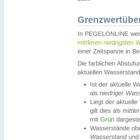
Grenzwertüber
In PEGELONLINE werde
mittleren niedrigsten
einer Zeitspanne in Be
Die farblichen Abstuf
aktuellen Wasserstand
Ist der aktuelle 
als
niedriger Was
Liegt der aktue
gilt dies als
mittle
mit
Grün
dargestel
Wasserstände obe
Wasserstand
und