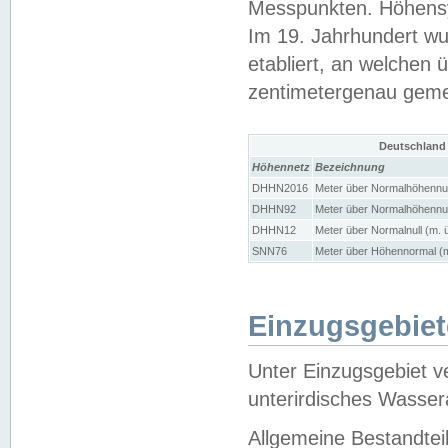
Messpunkten. Höhensy
Im 19. Jahrhundert wu
etabliert, an welchen 
zentimetergenau gem
Deutschland
Höhennetz
Bezeichnung
DHHN2016
Meter über Normalhöhennul
DHHN92
Meter über Normalhöhennul
DHHN12
Meter über Normalnull (m. 
SNN76
Meter über Höhennormal (m
Einzugsgebiet
Unter Einzugsgebiet v
unterirdisches Wasser
Allgemeine Bestandtei