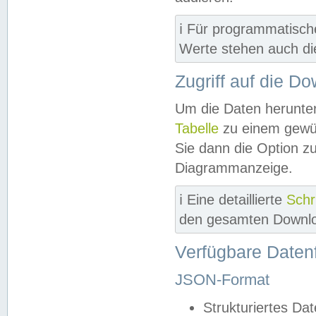
ℹ️ Für programmatisch
Werte stehen auch d
Zugriff auf die D
Um die Daten herunter
Tabelle
zu einem gewün
Sie dann die Option z
Diagrammanzeige.
ℹ️ Eine detaillierte
Schr
den gesamten Downlo
Verfügbare Daten
JSON-Format
Strukturiertes Da