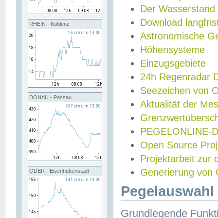
Der Wasserstand
Download langfris
RHEIN - Koblenz
Astronomische Gez
Höhensysteme
Einzugsgebiete
24h Regenradar
Seezeichen von 
DONAU - Passau
Aktualität der Me
Grenzwertübersch
PEGELONLINE-Di
Open Source Projek
Projektarbeit zur
Generierung von 
ODER - Eisenhüttenstadt
Pegelauswahl 
Grundlegende Funkti