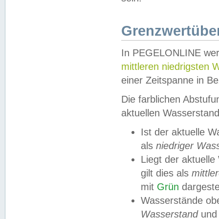
Grenzwertüber
In PEGELONLINE werde
mittleren niedrigsten
einer Zeitspanne in Be
Die farblichen Abstuf
aktuellen Wasserstand
Ist der aktuelle 
als
niedriger Was
Liegt der aktue
gilt dies als
mittle
mit
Grün
dargestel
Wasserstände obe
Wasserstand
und