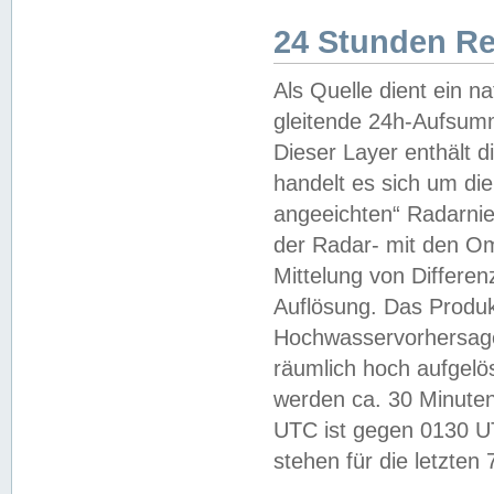
24 Stunden R
Als Quelle dient ein n
gleitende 24h-Aufsum
Dieser Layer enthält
handelt es sich um di
angeeichten“ Radarnie
der Radar- mit den O
Mittelung von Differe
Auflösung. Das Produk
Hochwasservorhersagez
räumlich hoch aufgelö
werden ca. 30 Minuten
UTC ist gegen 0130 UTC
stehen für die letzten