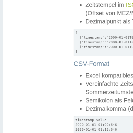
Zeitstempel im
IS
(Offset von MEZ
Dezimalpunkt als
[

  {"timestamp":"2000-01-01T0
  {"timestamp":"2000-01-01T0
  {"timestamp":"2000-01-01T0
]
CSV-Format
Excel-kompatibles
Vereinfachte Zeit
Sommerzeitumstel
Semikolon als Fel
Dezimalkomma (de
timestamp;value

2000-01-01 01:00;646

2000-01-01 01:15;646
