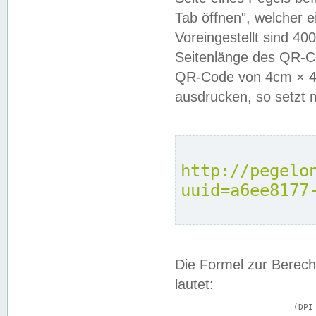
Tab öffnen", welcher 
Voreingestellt sind 4
Seitenlänge des QR-C
QR-Code von 4cm × 4c
ausdrucken, so setzt 
http://pegelo
uuid=a6ee8177
Die Formel zur Berech
lautet:
			(DPI × Druckkantenlänge in cm) ÷ 2,54 = Kantenlänge in Pixel
