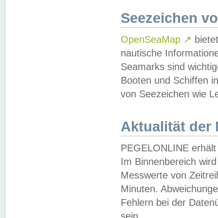
Seezeichen v
OpenSeaMap
↗
biete
nautische Information
Seamarks sind wichtig
Booten und Schiffen i
von Seezeichen wie Le
Aktualität der
PEGELONLINE erhält u
Im Binnenbereich wird 
Messwerte von Zeitreih
Minuten. Abweichungen
Fehlern bei der Daten
sein.