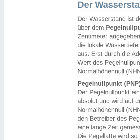
Der Wasserst
Der Wasserstand ist d
über dem
Pegelnullp
Zentimeter angegeben
die lokale Wassertie
aus. Erst durch die A
Wert des Pegelnullpun
Normalhöhennull (NHN
Pegelnullpunkt (PNP)
Der Pegelnullpunkt ei
absolut und wird auf
Normalhöhennull (NHN
den Betreiber des Pege
eine lange Zeit geme
Die Pegellatte wird s