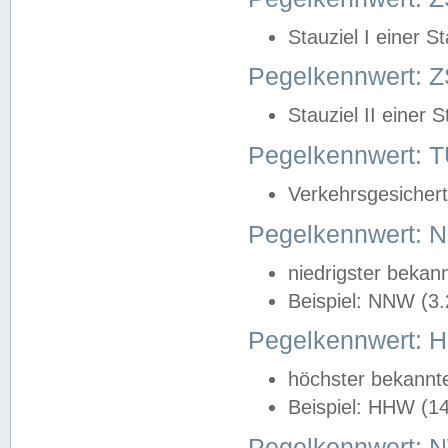
Stauziel I einer S
Pegelkennwert: Z
Stauziel II einer 
Pegelkennwert:
Verkehrsgesichert
Pegelkennwert:
niedrigster bekan
Beispiel: NNW (3
Pegelkennwert:
höchster bekannt
Beispiel: HHW (1
Pegelkennwert: 