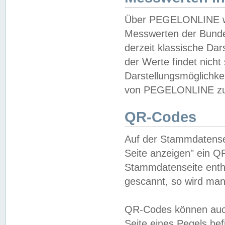
Über PEGELONLINE wer
Messwerten der Bundes
derzeit klassische Da
der Werte findet nicht 
Darstellungsmöglichkei
von PEGELONLINE zu 
QR-Codes
Auf der Stammdatensei
Seite anzeigen" ein Q
Stammdatenseite enthä
gescannt, so wird man
QR-Codes können auc
Seite eines Pegels be