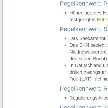
Pegelkennwert: 
Höhenlage des Nul
festgelegtes
Höhe
Pegelkennwert: 
Das Seekartennull
Das SKN bezieht s
Niedrigwassererei
deutschen Bucht) 
In Deutschland un
örtlich niedrigst
Tide (LAT)" definie
Pegelkennwert:
Regulierungs-Nie
Pegelkennwert: Z