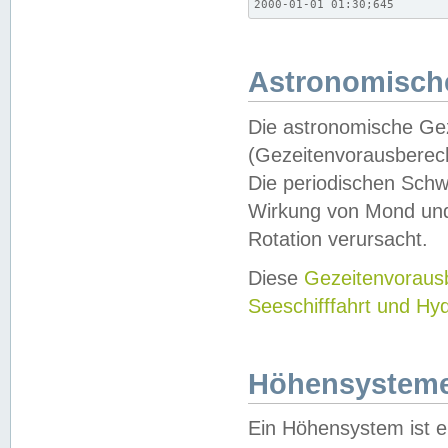
2000-01-01 01:30;645
Astronomische
Die astronomische Gez
(Gezeitenvorausberec
Die periodischen Schw
Wirkung von Mond und
Rotation verursacht.
Diese
Gezeitenvorau
Seeschifffahrt und Hy
Höhensystem
Ein Höhensystem ist e