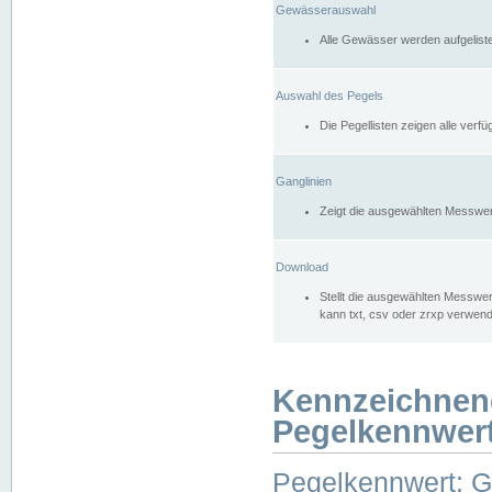
Gewässerauswahl
Alle Gewässer werden aufgelist
Auswahl des Pegels
Die Pegellisten zeigen alle ver
Ganglinien
Zeigt die ausgewählten Messwer
Download
Stellt die ausgewählten Messwer
kann txt, csv oder zrxp verwen
Kennzeichnen
Pegelkennwer
Pegelkennwert: 