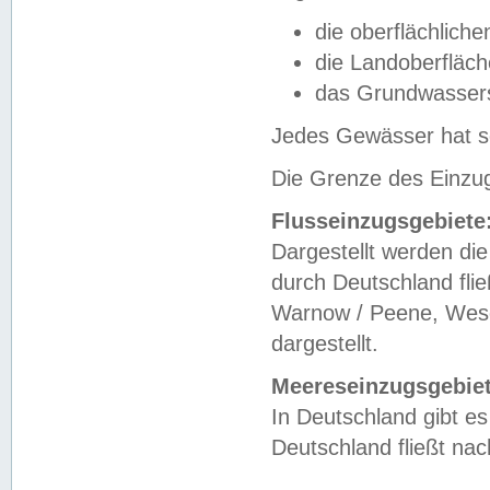
die oberflächlich
die Landoberfläc
das Grundwasser
Jedes Gewässer hat se
Die Grenze des Einzug
Flusseinzugsgebiete
Dargestellt werden die
durch Deutschland fli
Warnow / Peene, Weser
dargestellt.
Meereseinzugsgebiet
In Deutschland gibt 
Deutschland fließt n