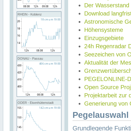
Der Wasserstand
Download langfris
RHEIN - Koblenz
Astronomische Gez
Höhensysteme
Einzugsgebiete
24h Regenradar
Seezeichen von 
DONAU - Passau
Aktualität der Me
Grenzwertübersch
PEGELONLINE-Di
Open Source Projek
Projektarbeit zur
Generierung von 
ODER - Eisenhüttenstadt
Pegelauswahl 
Grundlegende Funkti