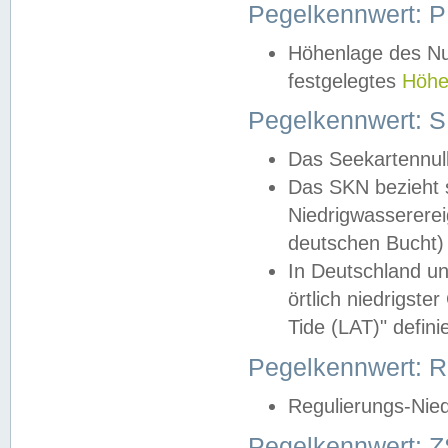
Pegelkennwert: 
Höhenlage des Nul
festgelegtes
Höhe
Pegelkennwert: 
Das Seekartennull
Das SKN bezieht s
Niedrigwassererei
deutschen Bucht) 
In Deutschland un
örtlich niedrigst
Tide (LAT)" definie
Pegelkennwert:
Regulierungs-Nie
Pegelkennwert: Z