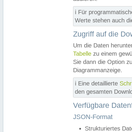
ℹ️ Für programmatisch
Werte stehen auch d
Zugriff auf die D
Um die Daten herunter
Tabelle
zu einem gewün
Sie dann die Option z
Diagrammanzeige.
ℹ️ Eine detaillierte
Schr
den gesamten Downlo
Verfügbare Daten
JSON-Format
Strukturiertes Da