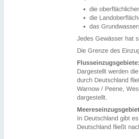
die oberflächlich
die Landoberfläc
das Grundwasser
Jedes Gewässer hat se
Die Grenze des Einzug
Flusseinzugsgebiete
Dargestellt werden die
durch Deutschland fli
Warnow / Peene, Weser
dargestellt.
Meereseinzugsgebiet
In Deutschland gibt 
Deutschland fließt n