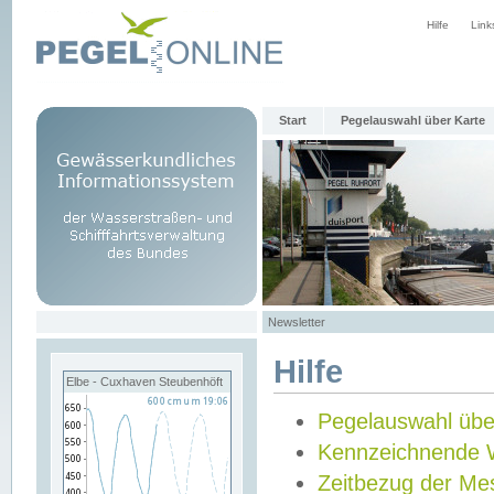
Hilfe
Link
Start
Pegelauswahl über Karte
Newsletter
Hilfe
Elbe - Cuxhaven Steubenhöft
Pegelauswahl übe
Kennzeichnende 
Zeitbezug der Me