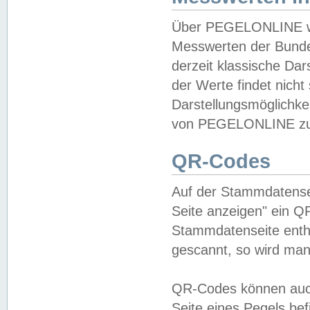
Über PEGELONLINE wer
Messwerten der Bundes
derzeit klassische Da
der Werte findet nicht 
Darstellungsmöglichkei
von PEGELONLINE zu 
QR-Codes
Auf der Stammdatensei
Seite anzeigen" ein Q
Stammdatenseite enthä
gescannt, so wird man
QR-Codes können auc
Seite eines Pegels be