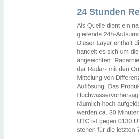
24 Stunden R
Als Quelle dient ein n
gleitende 24h-Aufsum
Dieser Layer enthält
handelt es sich um di
angeeichten“ Radarnie
der Radar- mit den O
Mittelung von Differe
Auflösung. Das Produk
Hochwasservorhersagez
räumlich hoch aufgelö
werden ca. 30 Minuten
UTC ist gegen 0130 UTC
stehen für die letzten