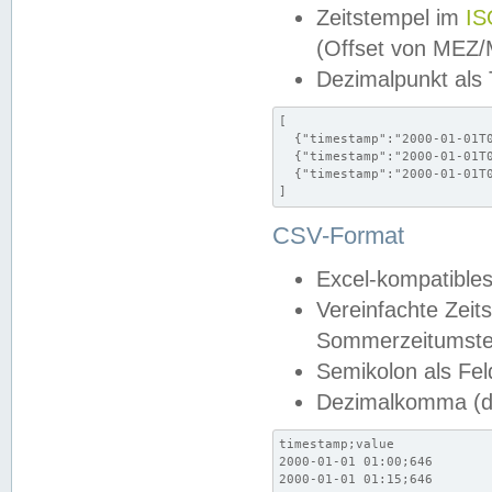
Zeitstempel im
IS
(Offset von MEZ
Dezimalpunkt als
[

  {"timestamp":"2000-01-01T0
  {"timestamp":"2000-01-01T0
  {"timestamp":"2000-01-01T0
]
CSV-Format
Excel-kompatibles
Vereinfachte Zeit
Sommerzeitumstel
Semikolon als Fel
Dezimalkomma (de
timestamp;value

2000-01-01 01:00;646

2000-01-01 01:15;646
