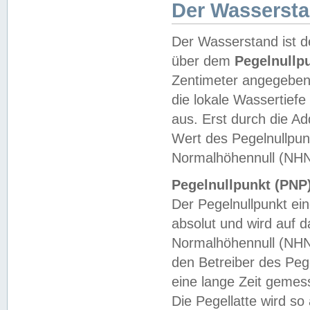
Der Wasserst
Der Wasserstand ist d
über dem
Pegelnullp
Zentimeter angegeben
die lokale Wassertie
aus. Erst durch die A
Wert des Pegelnullpun
Normalhöhennull (NHN
Pegelnullpunkt (PNP)
Der Pegelnullpunkt ei
absolut und wird auf
Normalhöhennull (NHN
den Betreiber des Pege
eine lange Zeit geme
Die Pegellatte wird s