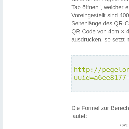
Tab öffnen", welcher 
Voreingestellt sind 4
Seitenlänge des QR-C
QR-Code von 4cm × 4c
ausdrucken, so setzt 
http://pegelo
uuid=a6ee8177
Die Formel zur Berech
lautet:
			(DPI × Druckkantenlänge in cm) ÷ 2,54 = Kantenlänge in Pixel
