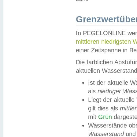
Grenzwertüber
In PEGELONLINE werde
mittleren niedrigsten
einer Zeitspanne in Be
Die farblichen Abstuf
aktuellen Wasserstand
Ist der aktuelle 
als
niedriger Was
Liegt der aktue
gilt dies als
mittle
mit
Grün
dargestel
Wasserstände obe
Wasserstand
und