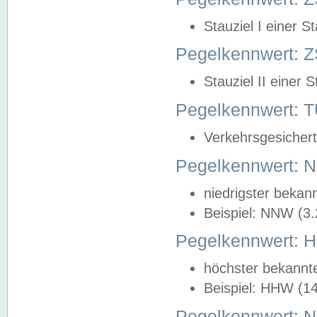
Stauziel I einer S
Pegelkennwert: Z
Stauziel II einer 
Pegelkennwert:
Verkehrsgesichert
Pegelkennwert:
niedrigster bekan
Beispiel: NNW (3
Pegelkennwert:
höchster bekannt
Beispiel: HHW (1
Pegelkennwert: 