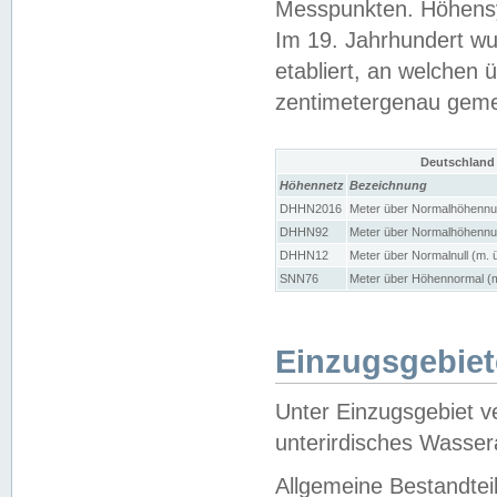
Messpunkten. Höhensy
Im 19. Jahrhundert wu
etabliert, an welchen 
zentimetergenau gem
Deutschland
Höhennetz
Bezeichnung
DHHN2016
Meter über Normalhöhennul
DHHN92
Meter über Normalhöhennul
DHHN12
Meter über Normalnull (m. 
SNN76
Meter über Höhennormal (m
Einzugsgebiet
Unter Einzugsgebiet v
unterirdisches Wasser
Allgemeine Bestandtei