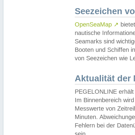
Seezeichen v
OpenSeaMap
↗
biete
nautische Information
Seamarks sind wichtig
Booten und Schiffen i
von Seezeichen wie Le
Aktualität der
PEGELONLINE erhält u
Im Binnenbereich wird 
Messwerte von Zeitreih
Minuten. Abweichungen
Fehlern bei der Daten
sein.