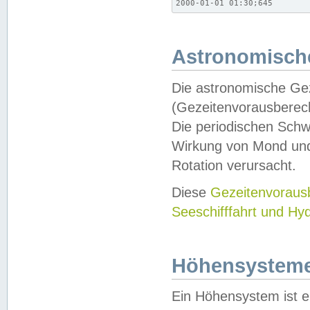
2000-01-01 01:30;645
Astronomische
Die astronomische Gez
(Gezeitenvorausberec
Die periodischen Schw
Wirkung von Mond und
Rotation verursacht.
Diese
Gezeitenvorau
Seeschifffahrt und Hy
Höhensystem
Ein Höhensystem ist e