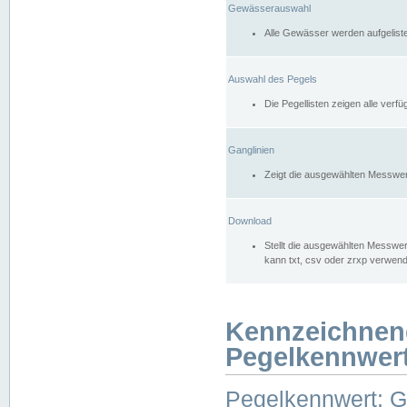
Gewässerauswahl
Alle Gewässer werden aufgelist
Auswahl des Pegels
Die Pegellisten zeigen alle ver
Ganglinien
Zeigt die ausgewählten Messwer
Download
Stellt die ausgewählten Messwer
kann txt, csv oder zrxp verwen
Kennzeichnen
Pegelkennwer
Pegelkennwert: 