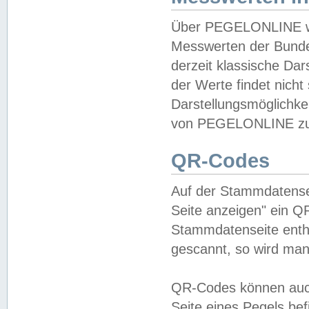
Über PEGELONLINE wer
Messwerten der Bundes
derzeit klassische Da
der Werte findet nicht 
Darstellungsmöglichkei
von PEGELONLINE zu 
QR-Codes
Auf der Stammdatensei
Seite anzeigen" ein Q
Stammdatenseite enthä
gescannt, so wird man
QR-Codes können auc
Seite eines Pegels be