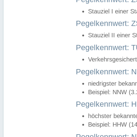
Stauziel I einer S
Pegelkennwert: Z
Stauziel II einer 
Pegelkennwert:
Verkehrsgesichert
Pegelkennwert:
niedrigster bekan
Beispiel: NNW (3
Pegelkennwert:
höchster bekannt
Beispiel: HHW (1
Pegelkennwert: 