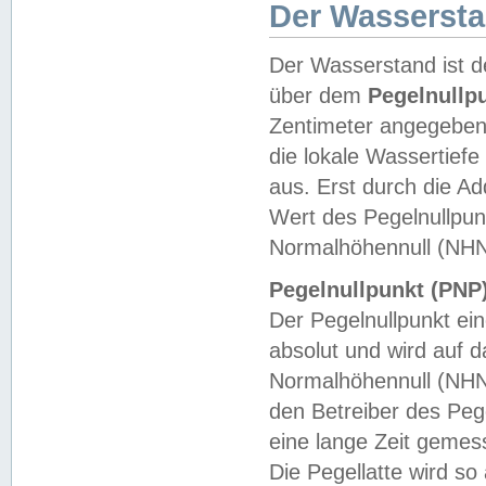
Der Wasserst
Der Wasserstand ist d
über dem
Pegelnullp
Zentimeter angegeben
die lokale Wassertie
aus. Erst durch die A
Wert des Pegelnullpun
Normalhöhennull (NHN
Pegelnullpunkt (PNP)
Der Pegelnullpunkt ei
absolut und wird auf
Normalhöhennull (NHN
den Betreiber des Pege
eine lange Zeit geme
Die Pegellatte wird s