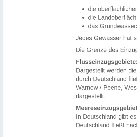
die oberflächlich
die Landoberfläc
das Grundwasser
Jedes Gewässer hat se
Die Grenze des Einzug
Flusseinzugsgebiete
Dargestellt werden die
durch Deutschland fli
Warnow / Peene, Weser
dargestellt.
Meereseinzugsgebiet
In Deutschland gibt 
Deutschland fließt n