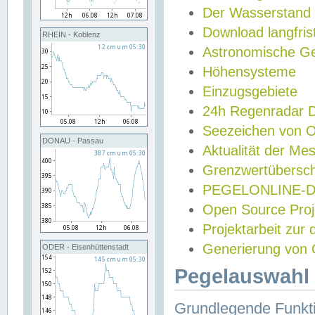
Der Wasserstand
Download langfris
RHEIN - Koblenz
Astronomische Gez
Höhensysteme
Einzugsgebiete
24h Regenradar
Seezeichen von 
DONAU - Passau
Aktualität der Me
Grenzwertübersch
PEGELONLINE-Di
Open Source Projek
Projektarbeit zur
Generierung von 
ODER - Eisenhüttenstadt
Pegelauswahl 
Grundlegende Funkti