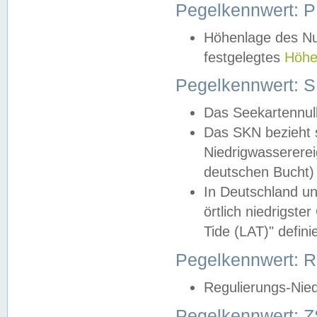
Pegelkennwert: 
Höhenlage des Nul
festgelegtes
Höhe
Pegelkennwert: 
Das Seekartennull
Das SKN bezieht s
Niedrigwassererei
deutschen Bucht) 
In Deutschland un
örtlich niedrigst
Tide (LAT)" definie
Pegelkennwert:
Regulierungs-Nie
Pegelkennwert: Z