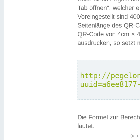
Tab öffnen", welcher 
Voreingestellt sind 4
Seitenlänge des QR-C
QR-Code von 4cm × 4c
ausdrucken, so setzt 
http://pegelo
uuid=a6ee8177
Die Formel zur Berech
lautet:
			(DPI × Druckkantenlänge in cm) ÷ 2,54 = Kantenlänge in Pixel
