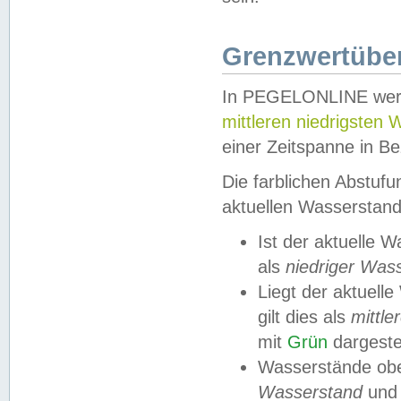
Grenzwertüber
In PEGELONLINE werde
mittleren niedrigsten
einer Zeitspanne in Be
Die farblichen Abstuf
aktuellen Wasserstand
Ist der aktuelle 
als
niedriger Was
Liegt der aktue
gilt dies als
mittle
mit
Grün
dargestel
Wasserstände obe
Wasserstand
und