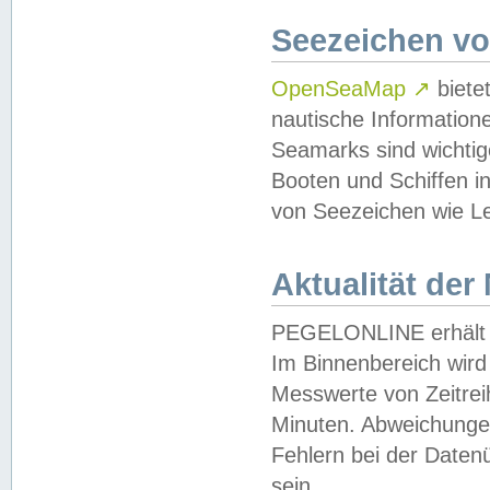
Seezeichen v
OpenSeaMap
↗
biete
nautische Information
Seamarks sind wichtig
Booten und Schiffen i
von Seezeichen wie Le
Aktualität der
PEGELONLINE erhält u
Im Binnenbereich wird 
Messwerte von Zeitreih
Minuten. Abweichungen
Fehlern bei der Daten
sein.