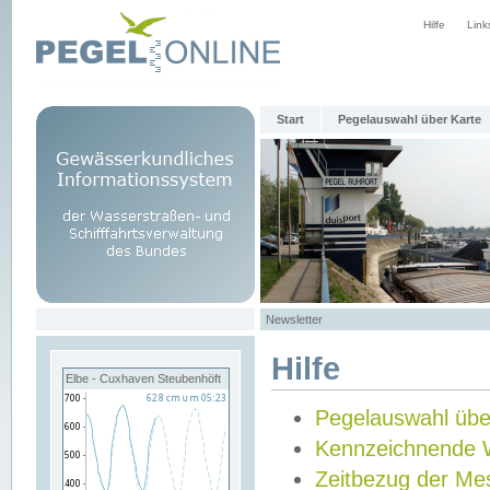
Hilfe
Link
Start
Pegelauswahl über Karte
Newsletter
Hilfe
Elbe - Cuxhaven Steubenhöft
Pegelauswahl übe
Kennzeichnende 
Zeitbezug der Me