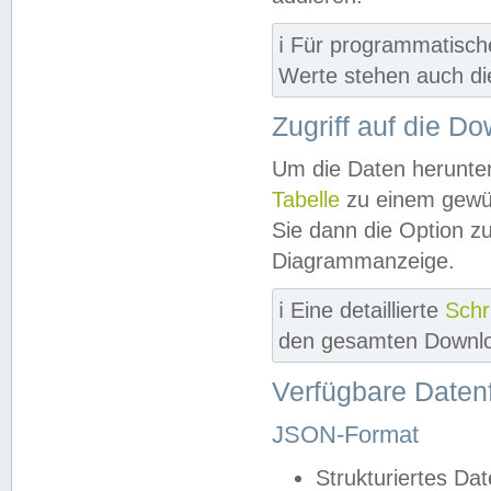
ℹ️ Für programmatisch
Werte stehen auch d
Zugriff auf die D
Um die Daten herunter
Tabelle
zu einem gewün
Sie dann die Option z
Diagrammanzeige.
ℹ️ Eine detaillierte
Schr
den gesamten Downlo
Verfügbare Daten
JSON-Format
Strukturiertes Da