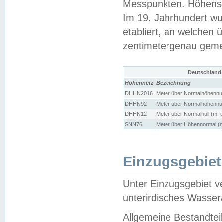
Messpunkten. Höhensy
Im 19. Jahrhundert wu
etabliert, an welchen 
zentimetergenau gem
Deutschland
Höhennetz
Bezeichnung
DHHN2016
Meter über Normalhöhennul
DHHN92
Meter über Normalhöhennul
DHHN12
Meter über Normalnull (m. 
SNN76
Meter über Höhennormal (m
Einzugsgebiet
Unter Einzugsgebiet v
unterirdisches Wasser
Allgemeine Bestandtei