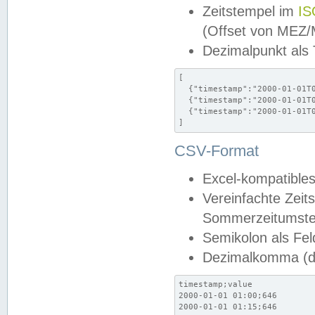
Zeitstempel im
IS
(Offset von MEZ
Dezimalpunkt als
[

  {"timestamp":"2000-01-01T0
  {"timestamp":"2000-01-01T0
  {"timestamp":"2000-01-01T0
]
CSV-Format
Excel-kompatibles
Vereinfachte Zeit
Sommerzeitumstel
Semikolon als Fel
Dezimalkomma (de
timestamp;value

2000-01-01 01:00;646

2000-01-01 01:15;646
