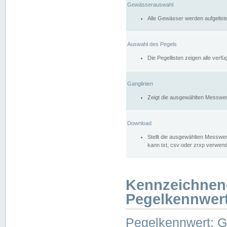
Gewässerauswahl
Alle Gewässer werden aufgelist
Auswahl des Pegels
Die Pegellisten zeigen alle ver
Ganglinien
Zeigt die ausgewählten Messwer
Download
Stellt die ausgewählten Messwer
kann txt, csv oder zrxp verwen
Kennzeichnen
Pegelkennwer
Pegelkennwert: 