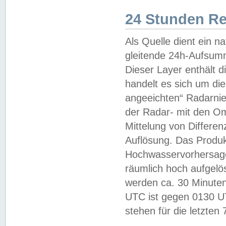
24 Stunden R
Als Quelle dient ein n
gleitende 24h-Aufsum
Dieser Layer enthält
handelt es sich um di
angeeichten“ Radarnie
der Radar- mit den O
Mittelung von Differe
Auflösung. Das Produk
Hochwasservorhersagez
räumlich hoch aufgelö
werden ca. 30 Minuten
UTC ist gegen 0130 UTC
stehen für die letzten