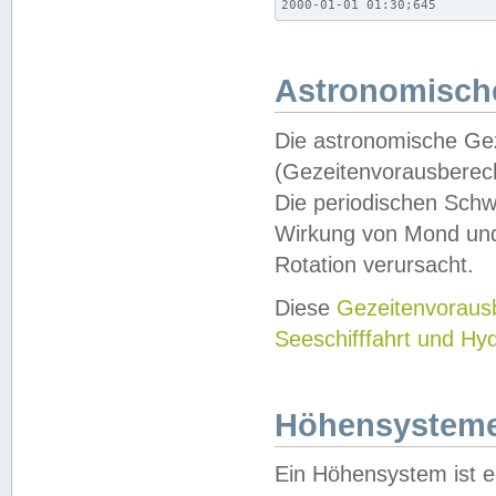
2000-01-01 01:30;645
Astronomische
Die astronomische Gez
(Gezeitenvorausberec
Die periodischen Schw
Wirkung von Mond und
Rotation verursacht.
Diese
Gezeitenvorau
Seeschifffahrt und Hy
Höhensystem
Ein Höhensystem ist e