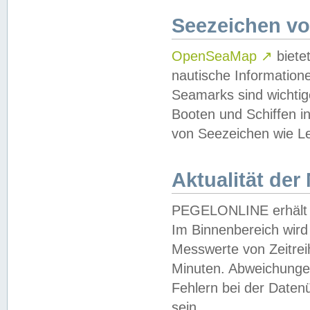
Seezeichen v
OpenSeaMap
↗
biete
nautische Information
Seamarks sind wichtig
Booten und Schiffen i
von Seezeichen wie Le
Aktualität der
PEGELONLINE erhält u
Im Binnenbereich wird 
Messwerte von Zeitreih
Minuten. Abweichungen
Fehlern bei der Daten
sein.