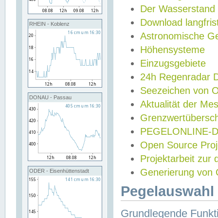
Der Wasserstand
Download langfris
RHEIN - Koblenz
Astronomische Gez
Höhensysteme
Einzugsgebiete
24h Regenradar
Seezeichen von 
DONAU - Passau
Aktualität der Me
Grenzwertübersch
PEGELONLINE-Di
Open Source Projek
Projektarbeit zur
Generierung von 
ODER - Eisenhüttenstadt
Pegelauswahl 
Grundlegende Funkti