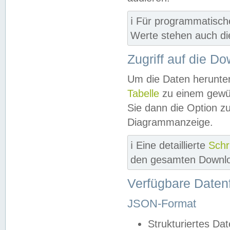
ℹ️ Für programmatisch
Werte stehen auch d
Zugriff auf die D
Um die Daten herunter
Tabelle
zu einem gewün
Sie dann die Option z
Diagrammanzeige.
ℹ️ Eine detaillierte
Schr
den gesamten Downlo
Verfügbare Daten
JSON-Format
Strukturiertes Da