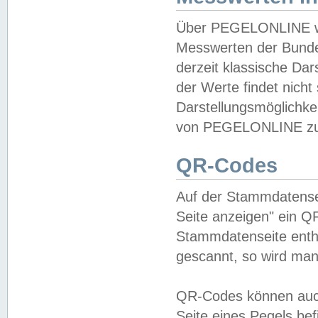
Über PEGELONLINE wer
Messwerten der Bundes
derzeit klassische Da
der Werte findet nicht 
Darstellungsmöglichkei
von PEGELONLINE zu 
QR-Codes
Auf der Stammdatensei
Seite anzeigen" ein Q
Stammdatenseite enthä
gescannt, so wird man
QR-Codes können auc
Seite eines Pegels be