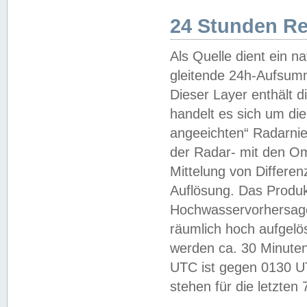
24 Stunden R
Als Quelle dient ein n
gleitende 24h-Aufsum
Dieser Layer enthält
handelt es sich um di
angeeichten“ Radarnie
der Radar- mit den O
Mittelung von Differe
Auflösung. Das Produk
Hochwasservorhersagez
räumlich hoch aufgelö
werden ca. 30 Minuten
UTC ist gegen 0130 UTC
stehen für die letzten