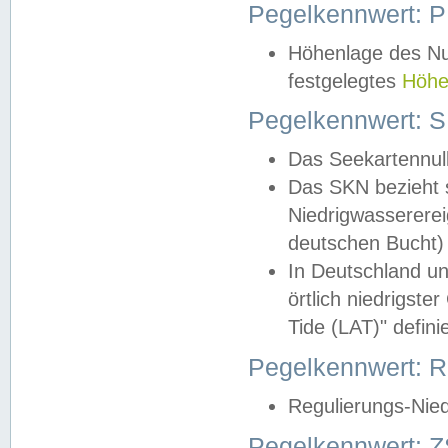
Pegelkennwert: 
Höhenlage des Nul
festgelegtes
Höhe
Pegelkennwert: 
Das Seekartennull
Das SKN bezieht s
Niedrigwassererei
deutschen Bucht) 
In Deutschland un
örtlich niedrigst
Tide (LAT)" definie
Pegelkennwert:
Regulierungs-Nie
Pegelkennwert: Z