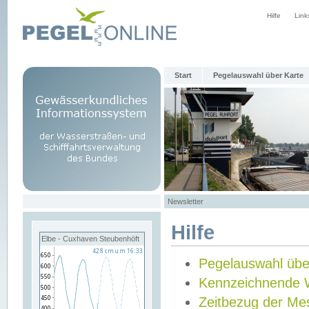
Hilfe
Link
Start
Pegelauswahl über Karte
Newsletter
Hilfe
Elbe - Cuxhaven Steubenhöft
Pegelauswahl übe
Kennzeichnende 
Zeitbezug der Me