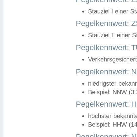
Stauziel I einer S
Pegelkennwert: Z
Stauziel II einer 
Pegelkennwert:
Verkehrsgesichert
Pegelkennwert:
niedrigster bekan
Beispiel: NNW (3
Pegelkennwert:
höchster bekannt
Beispiel: HHW (1
Pegelkennwert: 