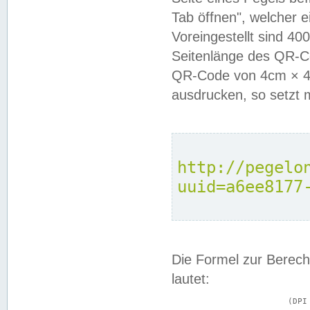
Tab öffnen", welcher 
Voreingestellt sind 4
Seitenlänge des QR-C
QR-Code von 4cm × 4c
ausdrucken, so setzt 
http://pegelo
uuid=a6ee8177
Die Formel zur Berech
lautet:
			(DPI × Druckkantenlänge in cm) ÷ 2,54 = Kantenlänge in Pixel
