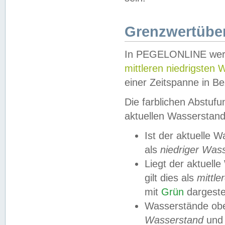
Grenzwertüber
In PEGELONLINE werde
mittleren niedrigsten
einer Zeitspanne in Be
Die farblichen Abstuf
aktuellen Wasserstand
Ist der aktuelle 
als
niedriger Was
Liegt der aktue
gilt dies als
mittle
mit
Grün
dargestel
Wasserstände obe
Wasserstand
und