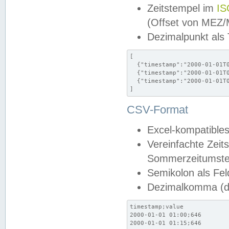
Zeitstempel im
IS
(Offset von MEZ
Dezimalpunkt als
[

  {"timestamp":"2000-01-01T0
  {"timestamp":"2000-01-01T0
  {"timestamp":"2000-01-01T0
]
CSV-Format
Excel-kompatibles
Vereinfachte Zeit
Sommerzeitumstel
Semikolon als Fel
Dezimalkomma (de
timestamp;value

2000-01-01 01:00;646

2000-01-01 01:15;646
