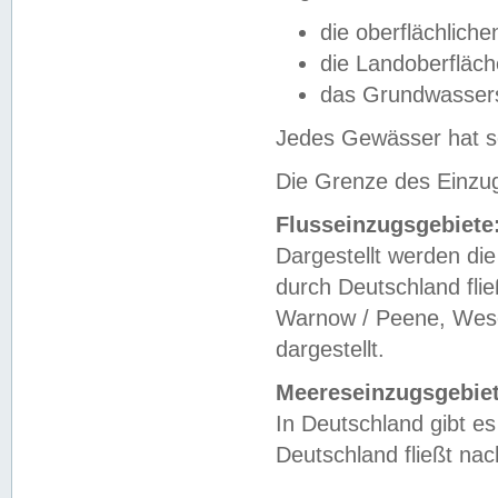
die oberflächlich
die Landoberfläc
das Grundwasser
Jedes Gewässer hat se
Die Grenze des Einzug
Flusseinzugsgebiete
Dargestellt werden die
durch Deutschland fli
Warnow / Peene, Weser
dargestellt.
Meereseinzugsgebiet
In Deutschland gibt 
Deutschland fließt n