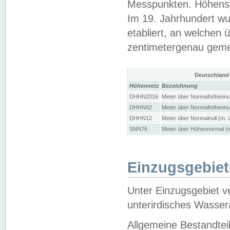
Messpunkten. Höhensy
Im 19. Jahrhundert wu
etabliert, an welchen 
zentimetergenau gem
Deutschland
Höhennetz
Bezeichnung
DHHN2016
Meter über Normalhöhennul
DHHN92
Meter über Normalhöhennul
DHHN12
Meter über Normalnull (m. 
SNN76
Meter über Höhennormal (m
Einzugsgebiet
Unter Einzugsgebiet v
unterirdisches Wasser
Allgemeine Bestandtei