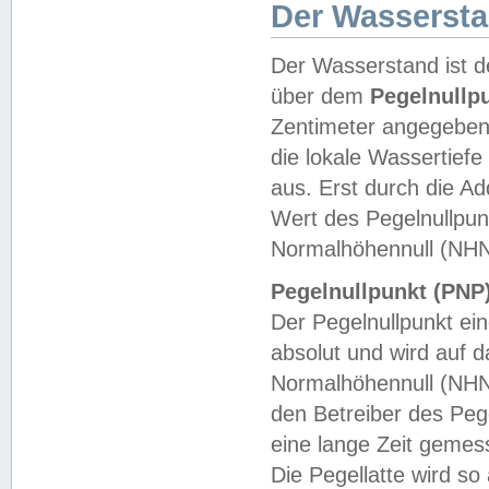
Der Wasserst
Der Wasserstand ist d
über dem
Pegelnullp
Zentimeter angegeben
die lokale Wassertie
aus. Erst durch die A
Wert des Pegelnullpun
Normalhöhennull (NHN
Pegelnullpunkt (PNP)
Der Pegelnullpunkt ei
absolut und wird auf
Normalhöhennull (NHN
den Betreiber des Pege
eine lange Zeit geme
Die Pegellatte wird s