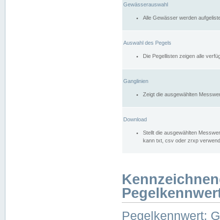
Gewässerauswahl
Alle Gewässer werden aufgelist
Auswahl des Pegels
Die Pegellisten zeigen alle ver
Ganglinien
Zeigt die ausgewählten Messwer
Download
Stellt die ausgewählten Messwer
kann txt, csv oder zrxp verwen
Kennzeichnen
Pegelkennwer
Pegelkennwert: 