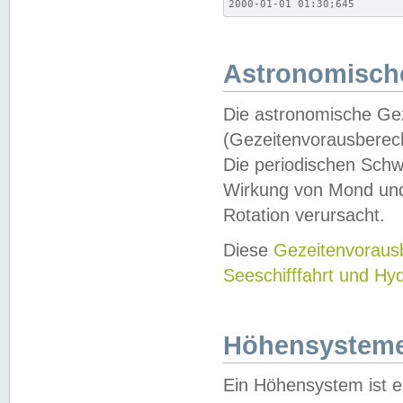
2000-01-01 01:30;645
Astronomische
Die astronomische Gez
(Gezeitenvorausberec
Die periodischen Schw
Wirkung von Mond und
Rotation verursacht.
Diese
Gezeitenvorau
Seeschifffahrt und Hy
Höhensystem
Ein Höhensystem ist e