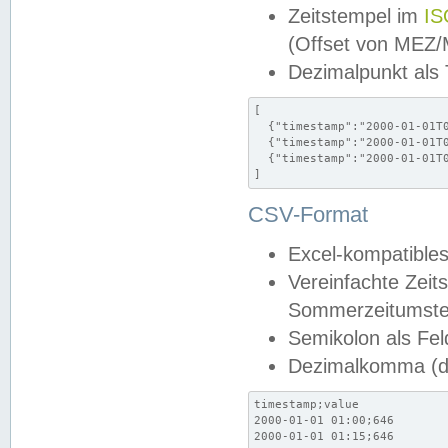
Zeitstempel im
IS
(Offset von MEZ
Dezimalpunkt als
[

  {"timestamp":"2000-01-01T0
  {"timestamp":"2000-01-01T0
  {"timestamp":"2000-01-01T0
]
CSV-Format
Excel-kompatibles
Vereinfachte Zeit
Sommerzeitumstel
Semikolon als Fel
Dezimalkomma (de
timestamp;value

2000-01-01 01:00;646

2000-01-01 01:15;646
