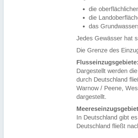
die oberflächlich
die Landoberfläc
das Grundwasser
Jedes Gewässer hat se
Die Grenze des Einzug
Flusseinzugsgebiete
Dargestellt werden die
durch Deutschland fli
Warnow / Peene, Weser
dargestellt.
Meereseinzugsgebiet
In Deutschland gibt 
Deutschland fließt n