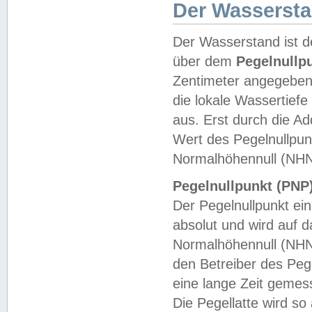
Der Wasserst
Der Wasserstand ist d
über dem
Pegelnullp
Zentimeter angegeben
die lokale Wassertie
aus. Erst durch die A
Wert des Pegelnullpun
Normalhöhennull (NHN
Pegelnullpunkt (PNP)
Der Pegelnullpunkt ei
absolut und wird auf
Normalhöhennull (NHN
den Betreiber des Pege
eine lange Zeit geme
Die Pegellatte wird s