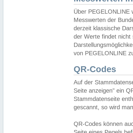
Über PEGELONLINE wer
Messwerten der Bundes
derzeit klassische Da
der Werte findet nicht 
Darstellungsmöglichkei
von PEGELONLINE zu 
QR-Codes
Auf der Stammdatensei
Seite anzeigen" ein Q
Stammdatenseite enthä
gescannt, so wird man
QR-Codes können auc
Seite eines Pegels be