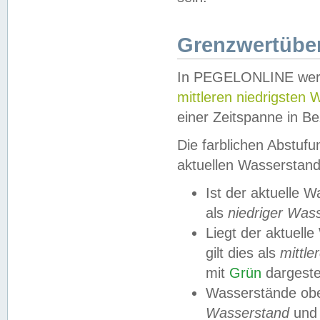
Grenzwertüber
In PEGELONLINE werde
mittleren niedrigsten
einer Zeitspanne in Be
Die farblichen Abstuf
aktuellen Wasserstand
Ist der aktuelle 
als
niedriger Was
Liegt der aktue
gilt dies als
mittle
mit
Grün
dargestel
Wasserstände obe
Wasserstand
und