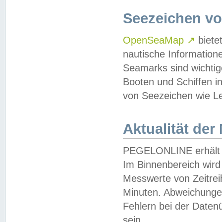
Seezeichen v
OpenSeaMap
↗
biete
nautische Information
Seamarks sind wichtig
Booten und Schiffen i
von Seezeichen wie Le
Aktualität der
PEGELONLINE erhält u
Im Binnenbereich wird 
Messwerte von Zeitreih
Minuten. Abweichungen
Fehlern bei der Daten
sein.