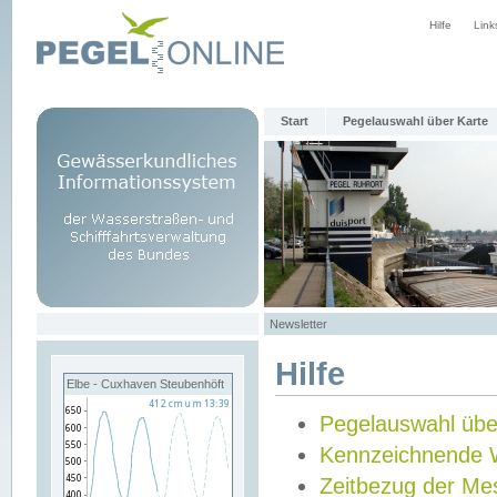
Hilfe
Link
Start
Pegelauswahl über Karte
Newsletter
Hilfe
Elbe - Cuxhaven Steubenhöft
Pegelauswahl übe
Kennzeichnende 
Zeitbezug der Me