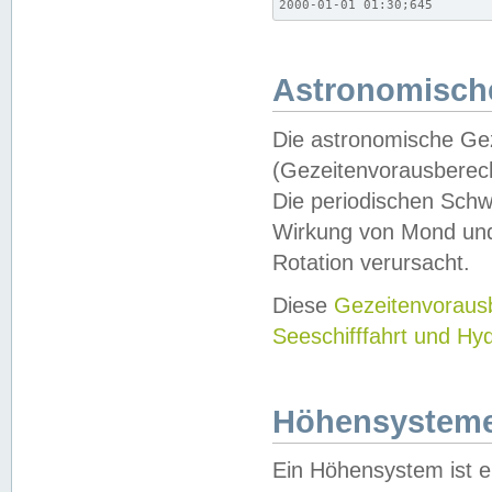
2000-01-01 01:30;645
Astronomische
Die astronomische Gez
(Gezeitenvorausberec
Die periodischen Schw
Wirkung von Mond und
Rotation verursacht.
Diese
Gezeitenvorau
Seeschifffahrt und Hy
Höhensystem
Ein Höhensystem ist e