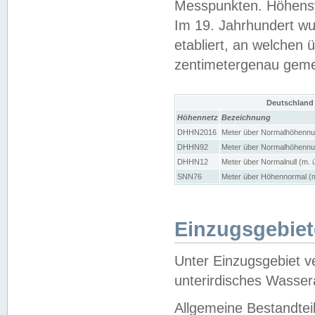
Messpunkten. Höhensy
Im 19. Jahrhundert wu
etabliert, an welchen 
zentimetergenau gem
Deutschland
Höhennetz
Bezeichnung
DHHN2016
Meter über Normalhöhennul
DHHN92
Meter über Normalhöhennul
DHHN12
Meter über Normalnull (m. 
SNN76
Meter über Höhennormal (m
Einzugsgebiet
Unter Einzugsgebiet v
unterirdisches Wasser
Allgemeine Bestandtei