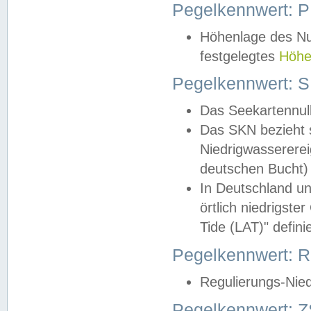
Pegelkennwert: 
Höhenlage des Nul
festgelegtes
Höhe
Pegelkennwert: 
Das Seekartennull
Das SKN bezieht s
Niedrigwassererei
deutschen Bucht) 
In Deutschland un
örtlich niedrigst
Tide (LAT)" definie
Pegelkennwert:
Regulierungs-Nie
Pegelkennwert: Z