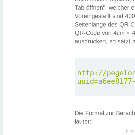
Tab öffnen", welcher 
Voreingestellt sind 4
Seitenlänge des QR-C
QR-Code von 4cm × 4c
ausdrucken, so setzt 
http://pegelo
uuid=a6ee8177
Die Formel zur Berech
lautet:
			(DPI × Druckkantenlänge in cm) ÷ 2,54 = Kantenlänge in Pixel
