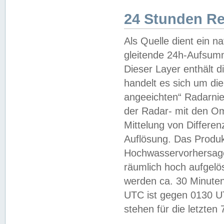
24 Stunden R
Als Quelle dient ein n
gleitende 24h-Aufsum
Dieser Layer enthält
handelt es sich um di
angeeichten“ Radarnie
der Radar- mit den O
Mittelung von Differe
Auflösung. Das Produk
Hochwasservorhersagez
räumlich hoch aufgelö
werden ca. 30 Minuten
UTC ist gegen 0130 UTC
stehen für die letzten