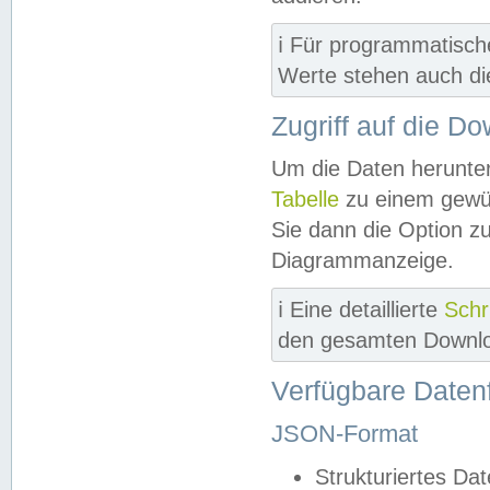
ℹ️ Für programmatisch
Werte stehen auch d
Zugriff auf die D
Um die Daten herunter
Tabelle
zu einem gewün
Sie dann die Option z
Diagrammanzeige.
ℹ️ Eine detaillierte
Schr
den gesamten Downlo
Verfügbare Daten
JSON-Format
Strukturiertes Da