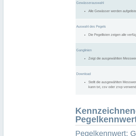
Gewässerauswahl
Alle Gewässer werden aufgelist
Auswahl des Pegels
Die Pegellisten zeigen alle ver
Ganglinien
Zeigt die ausgewählten Messwer
Download
Stellt die ausgewählten Messwer
kann txt, csv oder zrxp verwen
Kennzeichnen
Pegelkennwer
Pegelkennwert: 