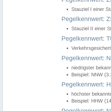
Stauziel I einer S
Pegelkennwert: Z
Stauziel II einer 
Pegelkennwert:
Verkehrsgesichert
Pegelkennwert:
niedrigster bekan
Beispiel: NNW (3
Pegelkennwert:
höchster bekannt
Beispiel: HHW (1
Pegelkennwert: 