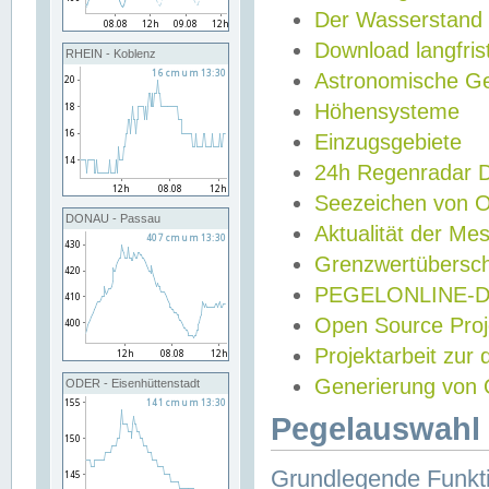
Der Wasserstand
Download langfris
RHEIN - Koblenz
Astronomische Gez
Höhensysteme
Einzugsgebiete
24h Regenradar
Seezeichen von 
DONAU - Passau
Aktualität der Me
Grenzwertübersch
PEGELONLINE-Di
Open Source Projek
Projektarbeit zur
Generierung von 
ODER - Eisenhüttenstadt
Pegelauswahl 
Grundlegende Funkti