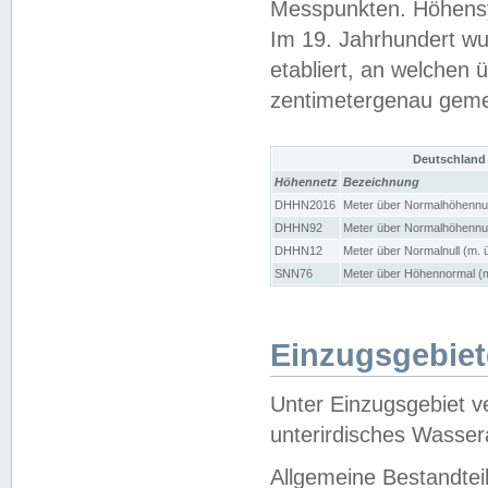
Messpunkten. Höhensy
Im 19. Jahrhundert wu
etabliert, an welchen 
zentimetergenau gem
Deutschland
Höhennetz
Bezeichnung
DHHN2016
Meter über Normalhöhennul
DHHN92
Meter über Normalhöhennul
DHHN12
Meter über Normalnull (m. 
SNN76
Meter über Höhennormal (m
Einzugsgebiet
Unter Einzugsgebiet v
unterirdisches Wasser
Allgemeine Bestandtei