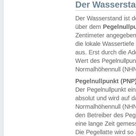
Der Wasserst
Der Wasserstand ist d
über dem
Pegelnullp
Zentimeter angegeben
die lokale Wassertie
aus. Erst durch die A
Wert des Pegelnullpun
Normalhöhennull (NHN
Pegelnullpunkt (PNP)
Der Pegelnullpunkt ei
absolut und wird auf
Normalhöhennull (NHN
den Betreiber des Pege
eine lange Zeit geme
Die Pegellatte wird s