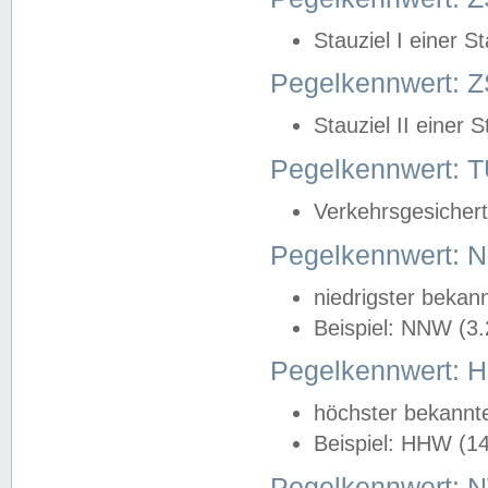
Stauziel I einer S
Pegelkennwert: Z
Stauziel II einer 
Pegelkennwert:
Verkehrsgesichert
Pegelkennwert:
niedrigster bekan
Beispiel: NNW (3
Pegelkennwert:
höchster bekannt
Beispiel: HHW (1
Pegelkennwert: 