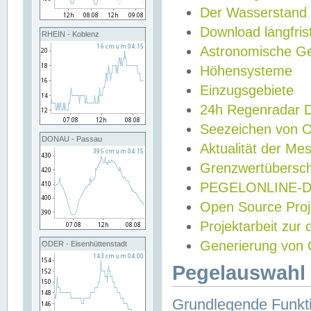
Der Wasserstand
Download langfris
RHEIN - Koblenz
Astronomische Gez
Höhensysteme
Einzugsgebiete
24h Regenradar
Seezeichen von 
DONAU - Passau
Aktualität der Me
Grenzwertübersch
PEGELONLINE-Di
Open Source Projek
Projektarbeit zur
Generierung von 
ODER - Eisenhüttenstadt
Pegelauswahl 
Grundlegende Funkti