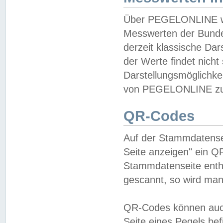
Über PEGELONLINE wer
Messwerten der Bundes
derzeit klassische Da
der Werte findet nicht 
Darstellungsmöglichkei
von PEGELONLINE zu 
QR-Codes
Auf der Stammdatensei
Seite anzeigen" ein Q
Stammdatenseite enthä
gescannt, so wird man
QR-Codes können auc
Seite eines Pegels be