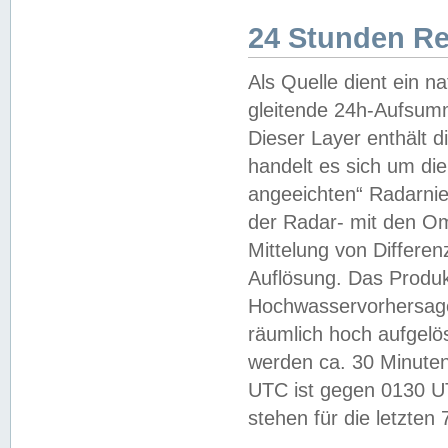
24 Stunden R
Als Quelle dient ein n
gleitende 24h-Aufsum
Dieser Layer enthält
handelt es sich um di
angeeichten“ Radarnie
der Radar- mit den O
Mittelung von Differe
Auflösung. Das Produk
Hochwasservorhersagez
räumlich hoch aufgelö
werden ca. 30 Minuten
UTC ist gegen 0130 UTC
stehen für die letzten