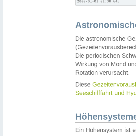
2000-01-01 01:30;645
Astronomische
Die astronomische Gez
(Gezeitenvorausberec
Die periodischen Schw
Wirkung von Mond und
Rotation verursacht.
Diese
Gezeitenvorau
Seeschifffahrt und Hy
Höhensystem
Ein Höhensystem ist e