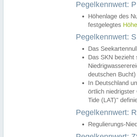
Pegelkennwert: 
Höhenlage des Nul
festgelegtes
Höhe
Pegelkennwert: 
Das Seekartennull
Das SKN bezieht s
Niedrigwassererei
deutschen Bucht) 
In Deutschland un
örtlich niedrigst
Tide (LAT)" definie
Pegelkennwert:
Regulierungs-Nie
Pegelkennwert: Z