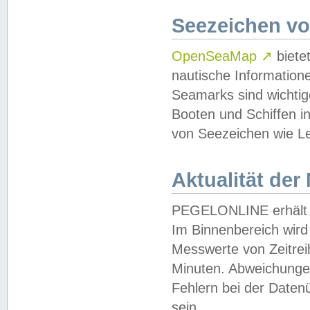
Seezeichen v
OpenSeaMap
↗
biete
nautische Information
Seamarks sind wichtig
Booten und Schiffen i
von Seezeichen wie Le
Aktualität der
PEGELONLINE erhält u
Im Binnenbereich wird 
Messwerte von Zeitreih
Minuten. Abweichungen
Fehlern bei der Daten
sein.