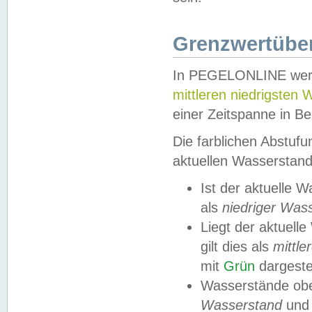
Grenzwertüber
In PEGELONLINE werde
mittleren niedrigsten
einer Zeitspanne in Be
Die farblichen Abstuf
aktuellen Wasserstand
Ist der aktuelle 
als
niedriger Was
Liegt der aktue
gilt dies als
mittle
mit
Grün
dargestel
Wasserstände obe
Wasserstand
und