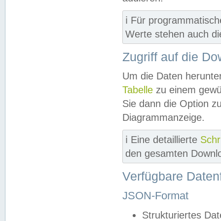
ℹ️ Für programmatisch
Werte stehen auch d
Zugriff auf die D
Um die Daten herunter
Tabelle
zu einem gewün
Sie dann die Option z
Diagrammanzeige.
ℹ️ Eine detaillierte
Schr
den gesamten Downlo
Verfügbare Daten
JSON-Format
Strukturiertes Da