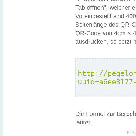
Tab öffnen", welcher 
Voreingestellt sind 4
Seitenlänge des QR-C
QR-Code von 4cm × 4c
ausdrucken, so setzt 
http://pegelo
uuid=a6ee8177
Die Formel zur Berech
lautet:
			(DPI × Druckkantenlänge in cm) ÷ 2,54 = Kantenlänge in Pixel
