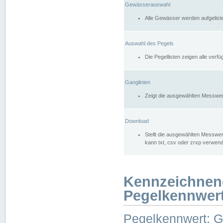
Gewässerauswahl
Alle Gewässer werden aufgelist
Auswahl des Pegels
Die Pegellisten zeigen alle ver
Ganglinien
Zeigt die ausgewählten Messwer
Download
Stellt die ausgewählten Messwer
kann txt, csv oder zrxp verwen
Kennzeichnen
Pegelkennwer
Pegelkennwert: 