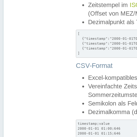
Zeitstempel im
IS
(Offset von MEZ
Dezimalpunkt als
[

  {"timestamp":"2000-01-01T0
  {"timestamp":"2000-01-01T0
  {"timestamp":"2000-01-01T0
]
CSV-Format
Excel-kompatibles
Vereinfachte Zeit
Sommerzeitumstel
Semikolon als Fel
Dezimalkomma (de
timestamp;value

2000-01-01 01:00;646

2000-01-01 01:15;646
