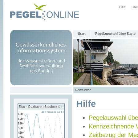
Hilfe
Link
Start
Pegelauswahl über Karte
Newsletter
Hilfe
Elbe - Cuxhaven Steubenhöft
Pegelauswahl übe
Kennzeichnende 
Zeitbezug der Me