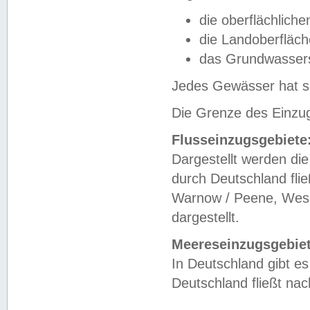
die oberflächlich
die Landoberfläc
das Grundwasser
Jedes Gewässer hat se
Die Grenze des Einzug
Flusseinzugsgebiete
Dargestellt werden die
durch Deutschland fli
Warnow / Peene, Weser
dargestellt.
Meereseinzugsgebiet
In Deutschland gibt 
Deutschland fließt n