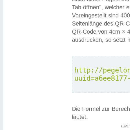
Tab öffnen", welcher 
Voreingestellt sind 4
Seitenlänge des QR-C
QR-Code von 4cm × 4c
ausdrucken, so setzt 
http://pegelo
uuid=a6ee8177
Die Formel zur Berech
lautet:
			(DPI × Druckkantenlänge in cm) ÷ 2,54 = Kantenlänge in Pixel
