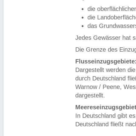
die oberflächlich
die Landoberfläc
das Grundwasser
Jedes Gewässer hat se
Die Grenze des Einzug
Flusseinzugsgebiete
Dargestellt werden die
durch Deutschland fli
Warnow / Peene, Weser
dargestellt.
Meereseinzugsgebiet
In Deutschland gibt 
Deutschland fließt n