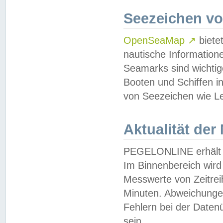
Seezeichen v
OpenSeaMap
↗
biete
nautische Information
Seamarks sind wichtig
Booten und Schiffen i
von Seezeichen wie Le
Aktualität der
PEGELONLINE erhält u
Im Binnenbereich wird 
Messwerte von Zeitreih
Minuten. Abweichungen
Fehlern bei der Daten
sein.