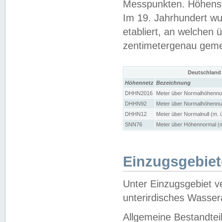
Messpunkten. Höhensy
Im 19. Jahrhundert wu
etabliert, an welchen 
zentimetergenau gem
Deutschland
Höhennetz
Bezeichnung
DHHN2016
Meter über Normalhöhennul
DHHN92
Meter über Normalhöhennul
DHHN12
Meter über Normalnull (m. 
SNN76
Meter über Höhennormal (m
Einzugsgebiet
Unter Einzugsgebiet v
unterirdisches Wasser
Allgemeine Bestandtei