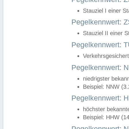
Stauziel I einer S
Pegelkennwert: Z
Stauziel II einer 
Pegelkennwert:
Verkehrsgesichert
Pegelkennwert:
niedrigster bekan
Beispiel: NNW (3
Pegelkennwert:
höchster bekannt
Beispiel: HHW (1
Pegelkennwert: 