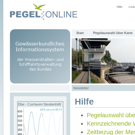
Hilfe
Link
Start
Pegelauswahl über Karte
Newsletter
Hilfe
Elbe - Cuxhaven Steubenhöft
Pegelauswahl übe
Kennzeichnende 
Zeitbezug der Me