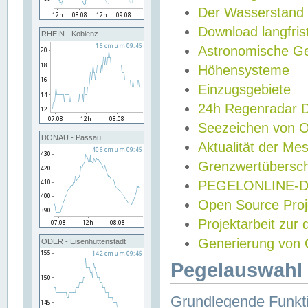
Der Wasserstand
Download langfris
RHEIN - Koblenz
Astronomische Gez
Höhensysteme
Einzugsgebiete
24h Regenradar
Seezeichen von 
DONAU - Passau
Aktualität der Me
Grenzwertübersch
PEGELONLINE-Di
Open Source Projek
Projektarbeit zur
Generierung von 
ODER - Eisenhüttenstadt
Pegelauswahl 
Grundlegende Funkti