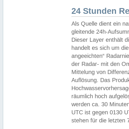
24 Stunden R
Als Quelle dient ein n
gleitende 24h-Aufsum
Dieser Layer enthält
handelt es sich um di
angeeichten“ Radarnie
der Radar- mit den O
Mittelung von Differe
Auflösung. Das Produk
Hochwasservorhersagez
räumlich hoch aufgelö
werden ca. 30 Minuten
UTC ist gegen 0130 UTC
stehen für die letzten