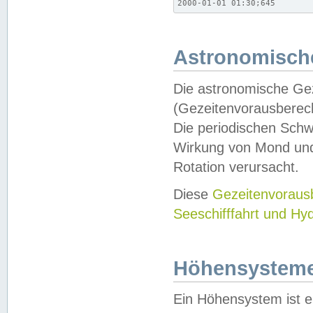
2000-01-01 01:30;645
Astronomische
Die astronomische Gez
(Gezeitenvorausberec
Die periodischen Schw
Wirkung von Mond und
Rotation verursacht.
Diese
Gezeitenvorau
Seeschifffahrt und Hy
Höhensystem
Ein Höhensystem ist e