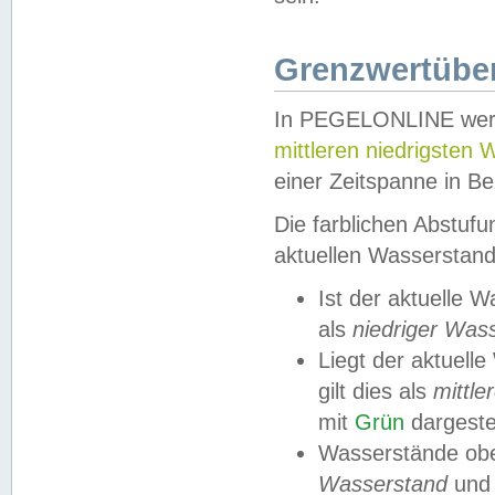
Grenzwertüber
In PEGELONLINE werde
mittleren niedrigsten
einer Zeitspanne in Be
Die farblichen Abstuf
aktuellen Wasserstand
Ist der aktuelle 
als
niedriger Was
Liegt der aktue
gilt dies als
mittle
mit
Grün
dargestel
Wasserstände obe
Wasserstand
und