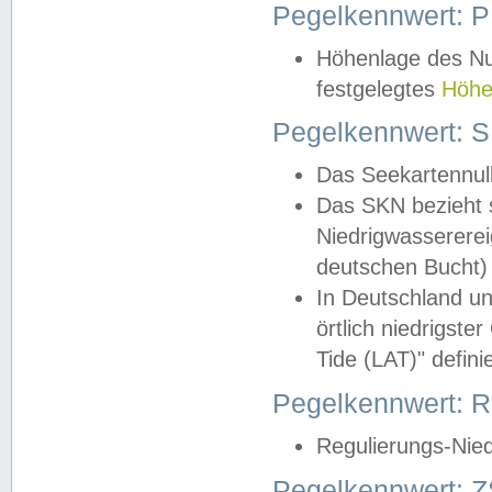
Pegelkennwert: 
Höhenlage des Nul
festgelegtes
Höhe
Pegelkennwert: 
Das Seekartennull
Das SKN bezieht s
Niedrigwassererei
deutschen Bucht) 
In Deutschland un
örtlich niedrigst
Tide (LAT)" definie
Pegelkennwert:
Regulierungs-Nie
Pegelkennwert: Z