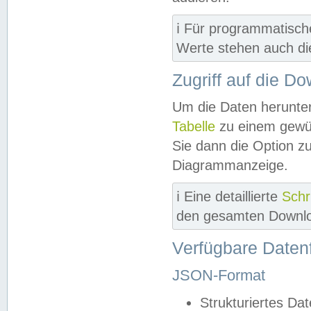
ℹ️ Für programmatisch
Werte stehen auch d
Zugriff auf die D
Um die Daten herunter
Tabelle
zu einem gewün
Sie dann die Option z
Diagrammanzeige.
ℹ️ Eine detaillierte
Schr
den gesamten Downlo
Verfügbare Daten
JSON-Format
Strukturiertes Da