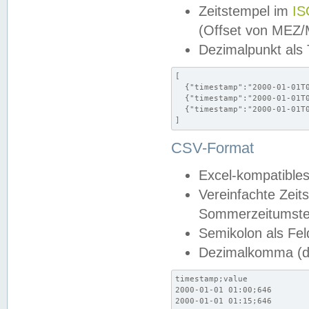
Zeitstempel im
IS
(Offset von MEZ
Dezimalpunkt als
[

  {"timestamp":"2000-01-01T0
  {"timestamp":"2000-01-01T0
  {"timestamp":"2000-01-01T0
]
CSV-Format
Excel-kompatibles
Vereinfachte Zeit
Sommerzeitumstel
Semikolon als Fel
Dezimalkomma (de
timestamp;value

2000-01-01 01:00;646

2000-01-01 01:15;646
