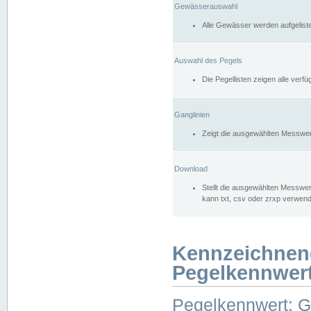
Gewässerauswahl
Alle Gewässer werden aufgelist
Auswahl des Pegels
Die Pegellisten zeigen alle ver
Ganglinien
Zeigt die ausgewählten Messwer
Download
Stellt die ausgewählten Messwer
kann txt, csv oder zrxp verwen
Kennzeichnen
Pegelkennwer
Pegelkennwert: 