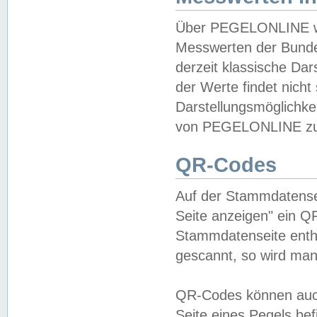
Über PEGELONLINE wer
Messwerten der Bundes
derzeit klassische Da
der Werte findet nicht 
Darstellungsmöglichkei
von PEGELONLINE zu 
QR-Codes
Auf der Stammdatensei
Seite anzeigen" ein Q
Stammdatenseite enthä
gescannt, so wird man
QR-Codes können auc
Seite eines Pegels be