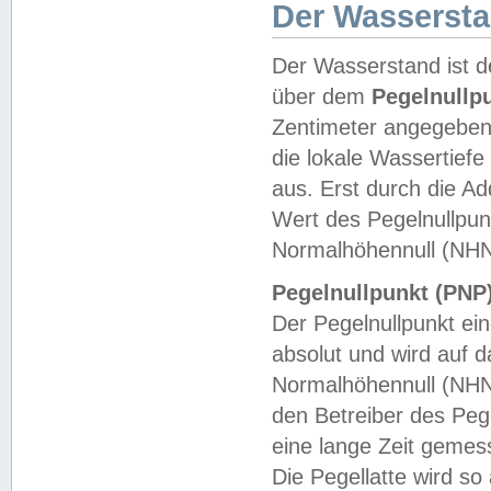
Der Wasserst
Der Wasserstand ist d
über dem
Pegelnullp
Zentimeter angegeben
die lokale Wassertie
aus. Erst durch die A
Wert des Pegelnullpun
Normalhöhennull (NHN
Pegelnullpunkt (PNP)
Der Pegelnullpunkt ei
absolut und wird auf
Normalhöhennull (NHN
den Betreiber des Pege
eine lange Zeit geme
Die Pegellatte wird s