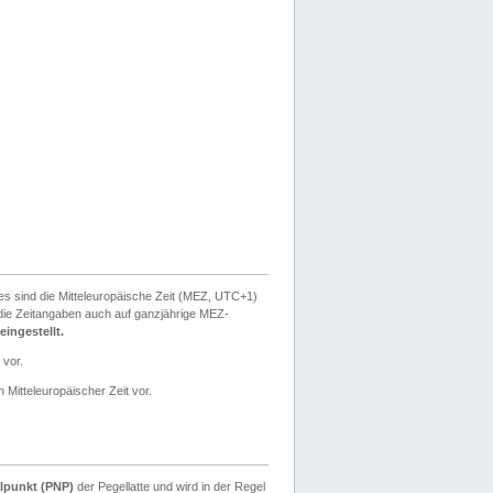
ies sind die Mitteleuropäische Zeit (MEZ, UTC+1)
ie Zeitangaben auch auf ganzjährige MEZ-
ingestellt.
 vor.
 Mitteleuropäischer Zeit vor.
lpunkt (PNP)
der Pegellatte und wird in der Regel