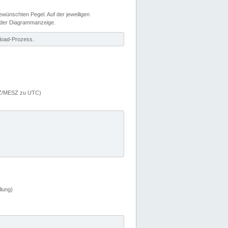
wünschten Pegel. Auf der jeweiligen
 der Diagrammanzeige.
load-Prozess.
MEZ/MESZ zu UTC)
lung)