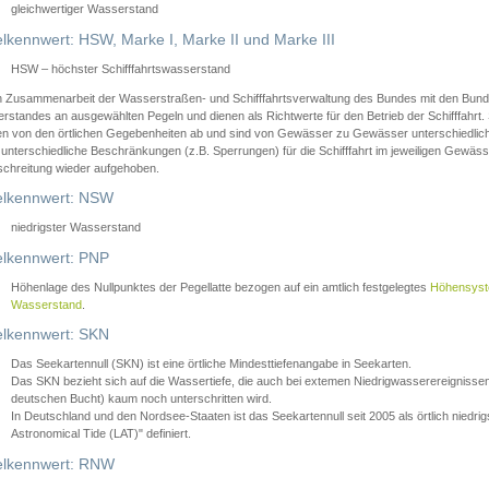
gleichwertiger Wasserstand
lkennwert: HSW, Marke I, Marke II und Marke III
HSW – höchster Schifffahrtswasserstand
in Zusammenarbeit der Wasserstraßen- und Schifffahrtsverwaltung des Bundes mit den Bund
standes an ausgewählten Pegeln und dienen als Richtwerte für den Betrieb der Schifffahrt. 
n von den örtlichen Gegebenheiten ab und sind von Gewässer zu Gewässer unterschiedlich
 unterschiedliche Beschränkungen (z.B. Sperrungen) für die Schifffahrt im jeweiligen Gewäss
schreitung wieder aufgehoben.
lkennwert: NSW
niedrigster Wasserstand
lkennwert: PNP
Höhenlage des Nullpunktes der Pegellatte bezogen auf ein amtlich festgelegtes
Höhensys
Wasserstand
.
lkennwert: SKN
Das Seekartennull (SKN) ist eine örtliche Mindesttiefenangabe in Seekarten.
Das SKN bezieht sich auf die Wassertiefe, die auch bei extemen Niedrigwasserereignissen
deutschen Bucht) kaum noch unterschritten wird.
In Deutschland und den Nordsee-Staaten ist das Seekartennull seit 2005 als örtlich nie
Astronomical Tide (LAT)" definiert.
lkennwert: RNW