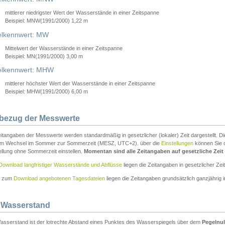
mittlerer niedrigster Wert der Wasserstände in einer Zeitspanne
Beispiel: MNW(1991/2000) 1,22 m
lkennwert: MW
Mittelwert der Wasserstände in einer Zeitspanne
Beispiel: MN(1991/2000) 3,00 m
elkennwert: MHW
mittlerer höchster Wert der Wasserstände in einer Zeitspanne
Beispiel: MHW(1991/2000) 6,00 m
tbezug der Messwerte
itangaben der Messwerte werden standardmäßig in gesetzlicher (lokaler) Zeit dargestellt. D
em Wechsel im Sommer zur Sommerzeit (MESZ, UTC+2). über die
Einstellungen
können Sie d
ellung ohne Sommerzeit einstellen.
Momentan sind alle Zeitangaben auf gesetzliche Zeit e
Download langfristiger Wasserstände und Abflüsse
liegen die Zeitangaben in gesetzlicher Zeit
n zum
Download angebotenen Tagesdateien
liegen die Zeitangaben grundsätzlich ganzjährig in
 Wasserstand
asserstand ist der lotrechte Abstand eines Punktes des Wasserspiegels über dem
Pegelnul