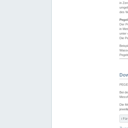
in Ze
umgeb
des W
Pegel
Der P
in Me
unter
Die Pe
Beisp
Wasse
Pegeln
Dow
PEGEL
Bei d
Messf
Die M
jeweil
ℹ️ F