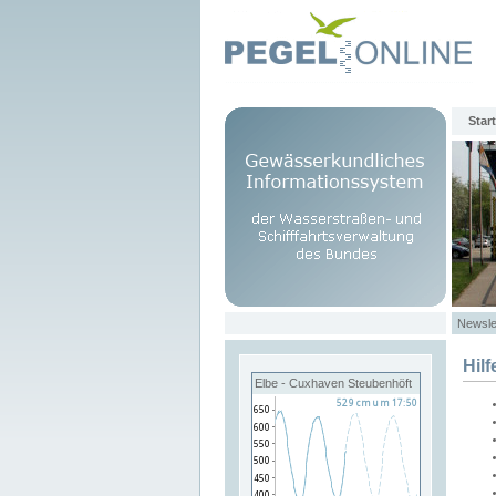
Start
Newsle
Hilf
Elbe - Cuxhaven Steubenhöft