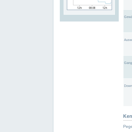
Gewä
Ausw
Gangl
Down
Ken
Pege