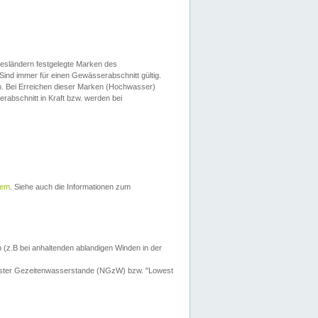
esländern festgelegte Marken des
Sind immer für einen Gewässerabschnitt gültig.
. Bei Erreichen dieser Marken (Hochwasser)
erabschnitt in Kraft bzw. werden bei
tem
. Siehe auch die Informationen zum
 (z.B bei anhaltenden ablandigen Winden in der
drigster Gezeitenwasserstande (NGzW) bzw. "Lowest