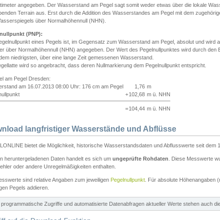
ntimeter angegeben. Der Wasserstand am Pegel sagt somit weder etwas über die lokale Wa
enden Terrain aus. Erst durch die Addition des Wasserstandes am Pegel mit dem zugehörig
asserspiegels über Normalhöhennull (NHN).
nullpunkt (PNP):
egelnullpunkt eines Pegels ist, im Gegensatz zum Wasserstand am Pegel, absolut und wir
ter über Normalhöhennull (NHN) angegeben. Der Wert des Pegelnullpunktes wird durch den Bet
 dem niedrigsten, über eine lange Zeit gemessenen Wasserstand.
gellatte wird so angebracht, dass deren Nullmarkierung dem Pegelnullpunkt entspricht.
iel am Pegel Dresden:
rstand am 16.07.2013 08:00 Uhr: 176 cm am Pegel
1,76
m
ullpunkt
+
102,68
m ü. NHN
=
104,44
m ü. NHN
nload langfristiger Wasserstände und Abflüsse
ONLINE bietet die Möglichkeit, historische Wasserstandsdaten und Abflusswerte seit dem 1
en heruntergeladenen Daten handelt es sich um
ungeprüfte Rohdaten
. Diese Messwerte wur
ehler oder andere Unregelmäßigkeiten enthalten.
esswerte sind relative Angaben zum jeweiligen
Pegelnullpunkt
. Für absolute Höhenangaben 
igen Pegels addieren.
ür programmatische Zugriffe und automatisierte Datenabfragen aktueller Werte stehen auch d