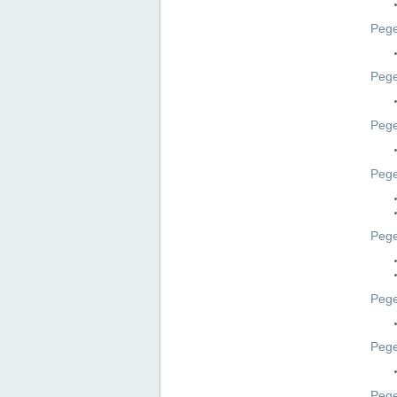
Pege
Pege
Peg
Pege
Pege
Pege
Pege
Peg