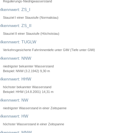
Regulierungs-Niedrigwasserstand
lkennwert: ZS_I
Stauziel I einer Staustufe (Normalstau)
lkennwert: ZS_II
Stauziel II einer Staustufe (Höchststau)
elkennwert: TUGLW
Verkehrsgesicherte Fahrrinnentiefe unter GlW (Tiefe unter GlW)
lkennwert: NNW
niedrigster bekannter Wasserstand
Beispiel: NNW (3.2.1942) 9,30 m
lkennwert: HHW
höchster bekannter Wasserstand
Beispiel: HHW (14.8.2001) 14,31 m
lkennwert: NW
niedrigster Wasserstand in einer Zeitspanne
lkennwert: HW
höchster Wasserstand in einer Zeitspanne
elkennwert: MNW