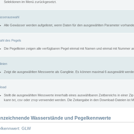
Selektionen im Menü zurückgesetzt.
sserauswahl
Alle Gewässer werden aufgelistet, wenn Daten für den ausgewählten Parameter vorhande
ahl des Pegels
Die Pegellisten zeigen alle verfügbaren Pegel einmal mit Namen und einmal mit Nummer a
inien
Zeigt die ausgewählten Messwerte als Ganglinie. Es können maximal 6 ausgewählt werde
load
Stellt die ausgewählten Messwerte innerhalb eines auswählbaren Zeitbereichs in einer Zi
kann txt, csv oder zrxp verwendet werden. Die Zeitangabe in den Download-Dateien ist 
nzeichnende Wasserstände und Pegelkennwerte
lkennwert: GLW