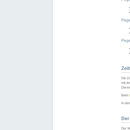
Pege
Peg
Zei
Die Ze
mit d
Darst
Beim
In de
Der
Der W