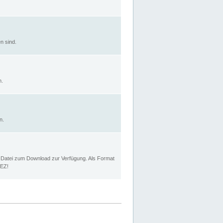
n sind.
n.
n.
p Datei zum Download zur Verfügung. Als Format
MEZ!