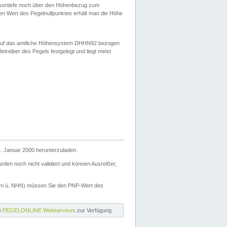
ssertiefe noch über den Höhenbezug zum
en Wert des Pegelnullpunktes erhält man die Höhe
d auf das amtliche Höhensystem DHHN92 bezogen
reiber des Pegels festgelegt und liegt meist
. Januar 2000 herunterzuladen.
den noch nicht validiert und können Ausreißer,
(m ü. NHN) müssen Sie den PNP-Wert des
ie
PEGELONLINE Webservices
zur Verfügung.