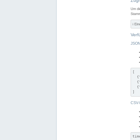
Zugr
Um di
Stamm
ℹ️ Ei
Verf
JSON
[

  {
  {
  {
]
CSV-
tim