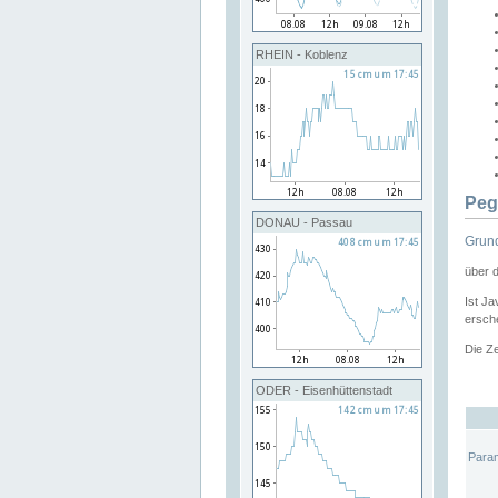
RHEIN - Koblenz
Peg
DONAU - Passau
Grund
über 
Ist Ja
ersche
Die Ze
ODER - Eisenhüttenstadt
Para