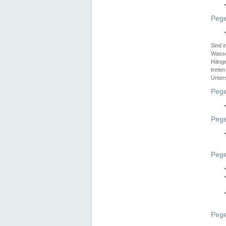
Pege
Sind 
Wasser
Hänge
treten
Unter
Pege
Pege
Pege
Pege