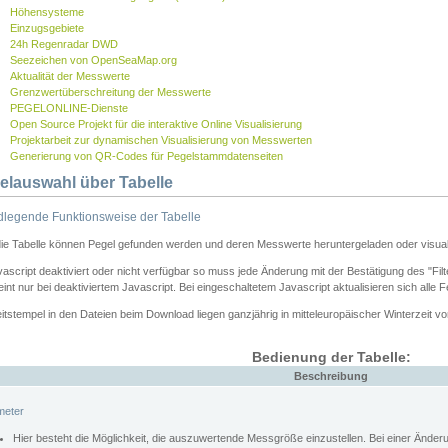
Höhensysteme
Einzugsgebiete
24h Regenradar DWD
Seezeichen von OpenSeaMap.org
Aktualität der Messwerte
Grenzwertüberschreitung der Messwerte
PEGELONLINE-Dienste
Open Source Projekt für die interaktive Online Visualisierung
Projektarbeit zur dynamischen Visualisierung von Messwerten
Generierung von QR-Codes für Pegelstammdatenseiten
elauswahl über Tabelle
legende Funktionsweise der Tabelle
die Tabelle können Pegel gefunden werden und deren Messwerte heruntergeladen oder visuali
vascript deaktiviert oder nicht verfügbar so muss jede Änderung mit der Bestätigung des "Filt
int nur bei deaktiviertem Javascript. Bei eingeschaltetem Javascript aktualisieren sich alle 
itstempel in den Dateien beim Download liegen ganzjährig in mitteleuropäischer Winterzeit vo
Bedienung der Tabelle:
Beschreibung
meter
Hier besteht die Möglichkeit, die auszuwertende Messgröße einzustellen. Bei einer Ände