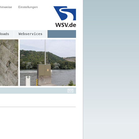
hinweise
Einstellungen
loads
Webservices