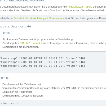
iff auf die Download-Funktion
e Daten herunterzuladen, navigieren Sie zunächst über die
Pegelauswahl-Tabelle
zu einem ge
datenseite finden Sie dann die Option zum Download der historischen Messdaten unterhalb
ne detaillierte
Schritt-für-Schritt-Anleitung mit Screenshots
führt Sie durch den gesamten Down
ügbare Datenformate
-Format
Strukturiertes Datenformat für programmatische Verarbeitung
Zeitstempel im
ISO 8601-Format
↗
mit vollständigen Zeitzoneninformation (Offset von 
Dezimalpunkt als Trennzeichen
"timestamp":"2000-01-01T01:00:00+01:00","value":646},

"timestamp":"2000-01-01T01:15:00+01:00","value":646},

"timestamp":"2000-01-01T01:30:00+01:00","value":645}

Format
Excel-kompatibles Tabellenformat
Vereinfachte Zeitstempeldarstellung in gesetzlicher Zeit (MEZ/MESZ mit Sommerzeitumstel
Semikolon als Feldtrenner
Dezimalkomma (deutsche Notation)
estamp;value
