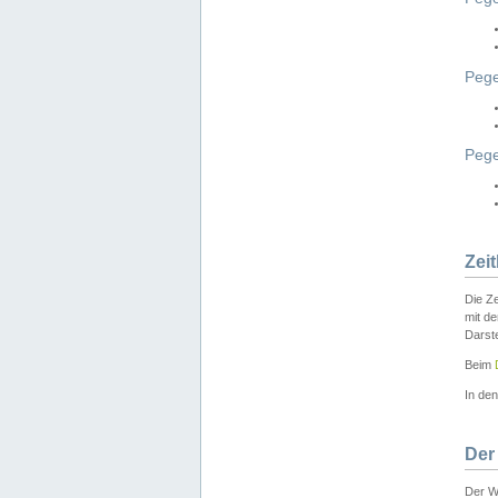
Pege
Peg
Zei
Die Ze
mit d
Darst
Beim
In de
Der
Der W