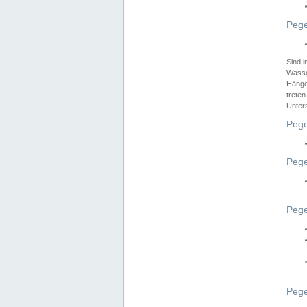
Pege
Sind 
Wasser
Hänge
treten
Unter
Pege
Pege
Pege
Pege