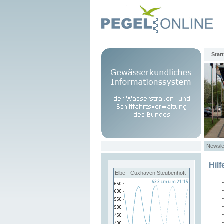
Start
Newsle
Hilf
Elbe - Cuxhaven Steubenhöft