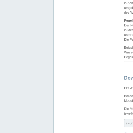
in Ze
umgeb
des W
Pegel
Der P
in Me
unter
Die Pe
Beisp
Wasse
Pegeln
Dow
PEGEL
Bei d
Messf
Die M
jeweil
ℹ️ F