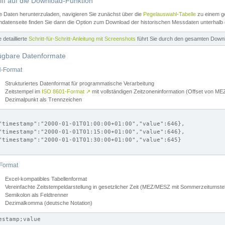
iff auf die Download-Funktion
e Daten herunterzuladen, navigieren Sie zunächst über die
Pegelauswahl-Tabelle
zu einem ge
datenseite finden Sie dann die Option zum Download der historischen Messdaten unterhalb
ne detaillierte
Schritt-für-Schritt-Anleitung mit Screenshots
führt Sie durch den gesamten Down
ügbare Datenformate
-Format
Strukturiertes Datenformat für programmatische Verarbeitung
Zeitstempel im
ISO 8601-Format
↗
mit vollständigen Zeitzoneninformation (Offset von 
Dezimalpunkt als Trennzeichen
"timestamp":"2000-01-01T01:00:00+01:00","value":646},

"timestamp":"2000-01-01T01:15:00+01:00","value":646},

"timestamp":"2000-01-01T01:30:00+01:00","value":645}

Format
Excel-kompatibles Tabellenformat
Vereinfachte Zeitstempeldarstellung in gesetzlicher Zeit (MEZ/MESZ mit Sommerzeitumstel
Semikolon als Feldtrenner
Dezimalkomma (deutsche Notation)
estamp;value
