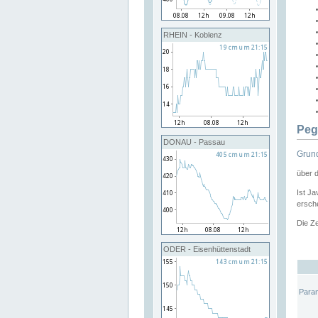
RHEIN - Koblenz
Peg
DONAU - Passau
Grund
über 
Ist Ja
ersche
Die Ze
ODER - Eisenhüttenstadt
Para