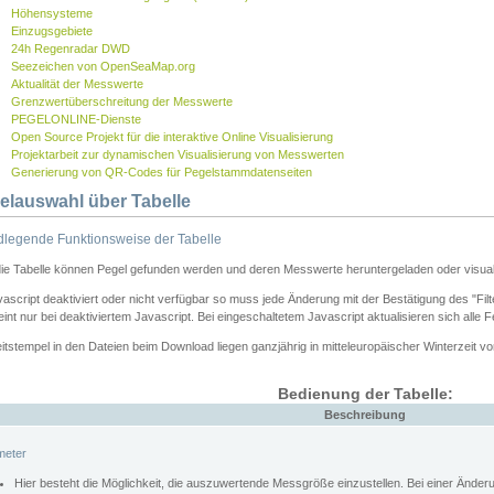
Höhensysteme
Einzugsgebiete
24h Regenradar DWD
Seezeichen von OpenSeaMap.org
Aktualität der Messwerte
Grenzwertüberschreitung der Messwerte
PEGELONLINE-Dienste
Open Source Projekt für die interaktive Online Visualisierung
Projektarbeit zur dynamischen Visualisierung von Messwerten
Generierung von QR-Codes für Pegelstammdatenseiten
elauswahl über Tabelle
legende Funktionsweise der Tabelle
die Tabelle können Pegel gefunden werden und deren Messwerte heruntergeladen oder visuali
vascript deaktiviert oder nicht verfügbar so muss jede Änderung mit der Bestätigung des "Filt
int nur bei deaktiviertem Javascript. Bei eingeschaltetem Javascript aktualisieren sich alle 
itstempel in den Dateien beim Download liegen ganzjährig in mitteleuropäischer Winterzeit vo
Bedienung der Tabelle:
Beschreibung
meter
Hier besteht die Möglichkeit, die auszuwertende Messgröße einzustellen. Bei einer Ände