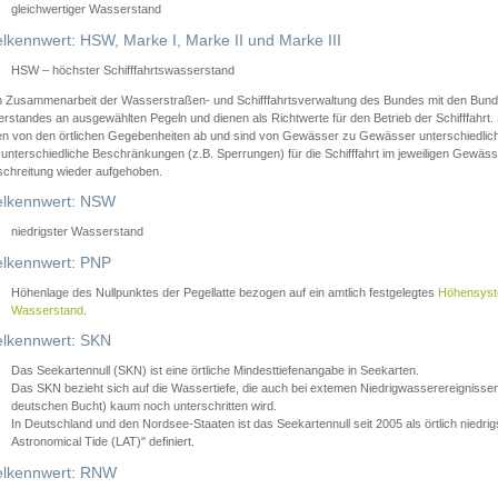
gleichwertiger Wasserstand
lkennwert: HSW, Marke I, Marke II und Marke III
HSW – höchster Schifffahrtswasserstand
in Zusammenarbeit der Wasserstraßen- und Schifffahrtsverwaltung des Bundes mit den Bund
standes an ausgewählten Pegeln und dienen als Richtwerte für den Betrieb der Schifffahrt. 
n von den örtlichen Gegebenheiten ab und sind von Gewässer zu Gewässer unterschiedlich
 unterschiedliche Beschränkungen (z.B. Sperrungen) für die Schifffahrt im jeweiligen Gewäss
schreitung wieder aufgehoben.
lkennwert: NSW
niedrigster Wasserstand
lkennwert: PNP
Höhenlage des Nullpunktes der Pegellatte bezogen auf ein amtlich festgelegtes
Höhensys
Wasserstand
.
lkennwert: SKN
Das Seekartennull (SKN) ist eine örtliche Mindesttiefenangabe in Seekarten.
Das SKN bezieht sich auf die Wassertiefe, die auch bei extemen Niedrigwasserereignissen
deutschen Bucht) kaum noch unterschritten wird.
In Deutschland und den Nordsee-Staaten ist das Seekartennull seit 2005 als örtlich nie
Astronomical Tide (LAT)" definiert.
lkennwert: RNW