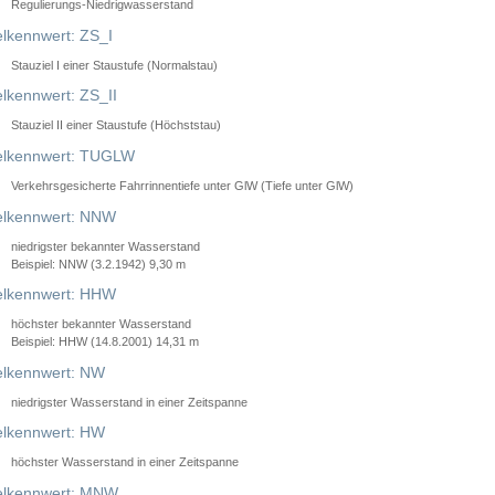
Regulierungs-Niedrigwasserstand
lkennwert: ZS_I
Stauziel I einer Staustufe (Normalstau)
lkennwert: ZS_II
Stauziel II einer Staustufe (Höchststau)
elkennwert: TUGLW
Verkehrsgesicherte Fahrrinnentiefe unter GlW (Tiefe unter GlW)
lkennwert: NNW
niedrigster bekannter Wasserstand
Beispiel: NNW (3.2.1942) 9,30 m
lkennwert: HHW
höchster bekannter Wasserstand
Beispiel: HHW (14.8.2001) 14,31 m
lkennwert: NW
niedrigster Wasserstand in einer Zeitspanne
lkennwert: HW
höchster Wasserstand in einer Zeitspanne
elkennwert: MNW