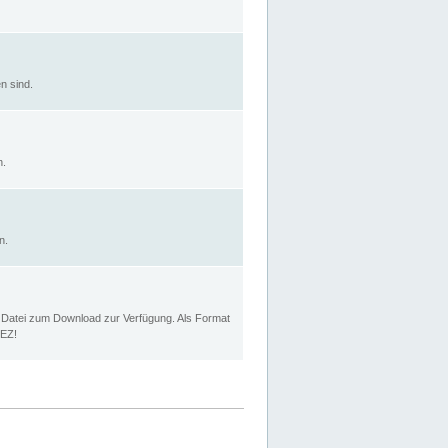
n sind.
n.
n.
p Datei zum Download zur Verfügung. Als Format
MEZ!