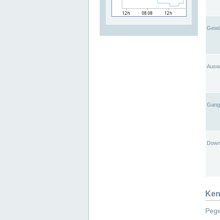
Gewä
Ausw
Gangl
Down
Ken
Pege