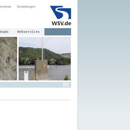
hinweise
Einstellungen
loads
Webservices