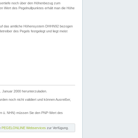
ssertiefe noch über den Höhenbezug zum
en Wert des Pegelnullpunktes erhält man die Höhe
d auf das amtliche Höhensystem DHHN92 bezogen
reiber des Pegels festgelegt und liegt meist
. Januar 2000 herunterzuladen.
den noch nicht validiert und können Ausreißer,
(m ü. NHN) müssen Sie den PNP-Wert des
ie
PEGELONLINE Webservices
zur Verfügung.