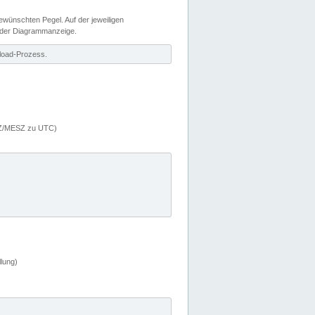
wünschten Pegel. Auf der jeweiligen
 der Diagrammanzeige.
load-Prozess.
MEZ/MESZ zu UTC)
lung)