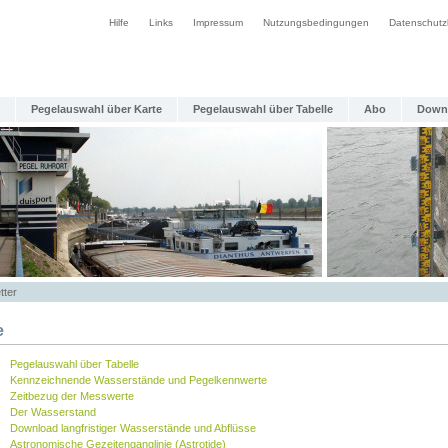
Hilfe
Links
Impressum
Nutzungsbedingungen
Datenschutz
Pegelauswahl über Karte
Pegelauswahl über Tabelle
Abo
Down
tter
e
Pegelauswahl über Tabelle
Kennzeichnende Wasserstände und Pegelkennwerte
Zeitbezug der Messwerte
Der Wasserstand
Download langfristiger Wasserstände und Abflüsse
Astronomische Gezeitenganglinie (Astrotide)