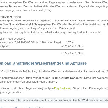
ntimeter angegeben. Der Wasserstand am Pegel sagt somit weder etwas über die lokale Wa
enden Terrain aus. Erst durch die Addition des Wasserstandes am Pegel mit dem zugehörig
asserspiegels über Normalhöhennull (NHN).
nullpunkt (PNP):
egelnullpunkt eines Pegels ist, im Gegensatz zum Wasserstand am Pegel, absolut und wir
ter über Normalhöhennull (NHN) angegeben. Der Wert des Pegelnullpunktes wird durch den Bet
 dem niedrigsten, über eine lange Zeit gemessenen Wasserstand.
gellatte wird so angebracht, dass deren Nullmarkierung dem Pegelnullpunkt entspricht.
iel am Pegel Dresden:
rstand am 16.07.2013 08:00 Uhr: 176 cm am Pegel
1,76
m
ullpunkt
+
102,68
m ü. NHN
=
104,44
m ü. NHN
nload langfristiger Wasserstände und Abflüsse
ONLINE bietet die Möglichkeit, historische Wasserstandsdaten und Abflusswerte seit dem 1
en heruntergeladenen Daten handelt es sich um
ungeprüfte Rohdaten
. Diese Messwerte wur
ehler oder andere Unregelmäßigkeiten enthalten.
esswerte sind relative Angaben zum jeweiligen
Pegelnullpunkt
. Für absolute Höhenangaben 
igen Pegels addieren.
ür programmatische Zugriffe und automatisierte Datenabfragen aktueller Werte stehen auch d