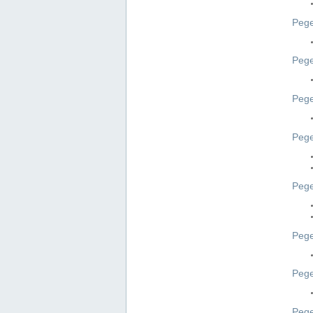
Pege
Pege
Peg
Pege
Pege
Pege
Pege
Peg