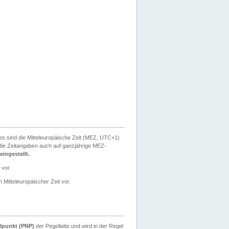
ies sind die Mitteleuropäische Zeit (MEZ, UTC+1)
ie Zeitangaben auch auf ganzjährige MEZ-
ingestellt.
 vor.
 Mitteleuropäischer Zeit vor.
lpunkt (PNP)
der Pegellatte und wird in der Regel