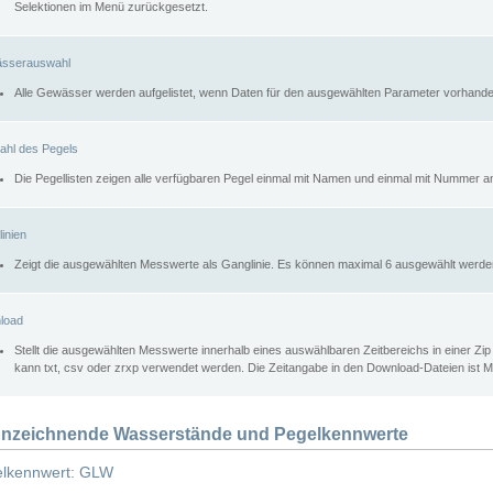
Selektionen im Menü zurückgesetzt.
sserauswahl
Alle Gewässer werden aufgelistet, wenn Daten für den ausgewählten Parameter vorhande
ahl des Pegels
Die Pegellisten zeigen alle verfügbaren Pegel einmal mit Namen und einmal mit Nummer a
inien
Zeigt die ausgewählten Messwerte als Ganglinie. Es können maximal 6 ausgewählt werde
load
Stellt die ausgewählten Messwerte innerhalb eines auswählbaren Zeitbereichs in einer Zi
kann txt, csv oder zrxp verwendet werden. Die Zeitangabe in den Download-Dateien ist 
nzeichnende Wasserstände und Pegelkennwerte
lkennwert: GLW