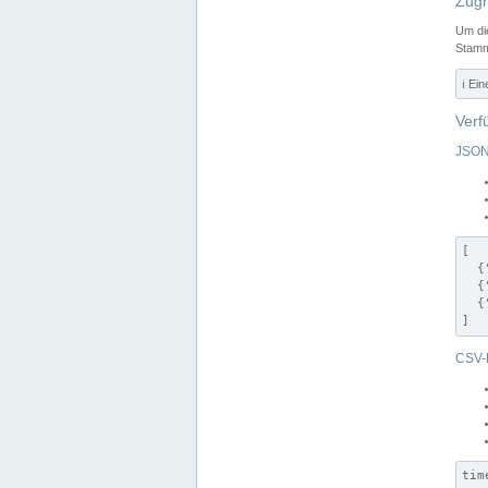
Zugr
Um di
Stamm
ℹ️ Ei
Verf
JSON
[

  {
  {
  {
]
CSV-
tim