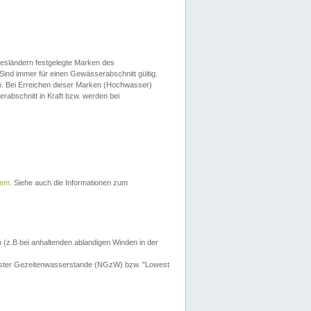
esländern festgelegte Marken des
Sind immer für einen Gewässerabschnitt gültig.
. Bei Erreichen dieser Marken (Hochwasser)
erabschnitt in Kraft bzw. werden bei
tem
. Siehe auch die Informationen zum
 (z.B bei anhaltenden ablandigen Winden in der
drigster Gezeitenwasserstande (NGzW) bzw. "Lowest