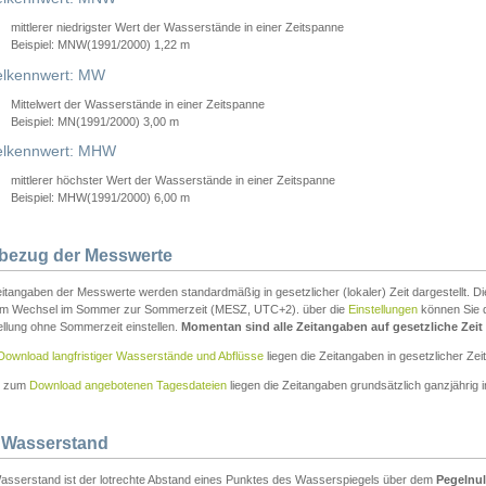
mittlerer niedrigster Wert der Wasserstände in einer Zeitspanne
Beispiel: MNW(1991/2000) 1,22 m
lkennwert: MW
Mittelwert der Wasserstände in einer Zeitspanne
Beispiel: MN(1991/2000) 3,00 m
elkennwert: MHW
mittlerer höchster Wert der Wasserstände in einer Zeitspanne
Beispiel: MHW(1991/2000) 6,00 m
tbezug der Messwerte
itangaben der Messwerte werden standardmäßig in gesetzlicher (lokaler) Zeit dargestellt. D
em Wechsel im Sommer zur Sommerzeit (MESZ, UTC+2). über die
Einstellungen
können Sie d
ellung ohne Sommerzeit einstellen.
Momentan sind alle Zeitangaben auf gesetzliche Zeit e
Download langfristiger Wasserstände und Abflüsse
liegen die Zeitangaben in gesetzlicher Zeit
n zum
Download angebotenen Tagesdateien
liegen die Zeitangaben grundsätzlich ganzjährig in
 Wasserstand
asserstand ist der lotrechte Abstand eines Punktes des Wasserspiegels über dem
Pegelnul