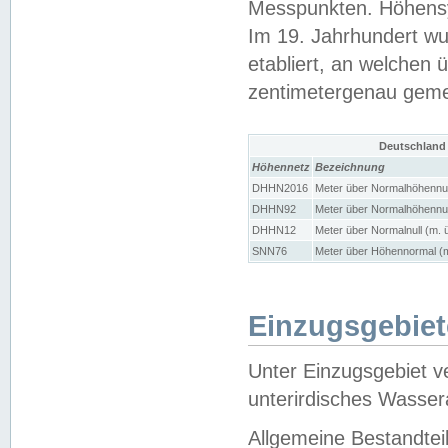
Messpunkten. Höhensy
Im 19. Jahrhundert wu
etabliert, an welchen 
zentimetergenau gem
Deutschland
Höhennetz
Bezeichnung
DHHN2016
Meter über Normalhöhennul
DHHN92
Meter über Normalhöhennul
DHHN12
Meter über Normalnull (m. 
SNN76
Meter über Höhennormal (m
Einzugsgebiet
Unter Einzugsgebiet v
unterirdisches Wasser
Allgemeine Bestandtei