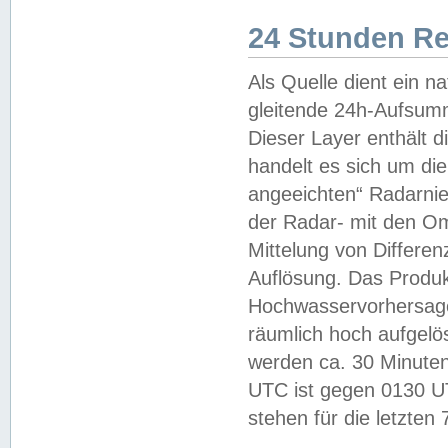
24 Stunden R
Als Quelle dient ein n
gleitende 24h-Aufsum
Dieser Layer enthält
handelt es sich um di
angeeichten“ Radarnie
der Radar- mit den O
Mittelung von Differe
Auflösung. Das Produk
Hochwasservorhersagez
räumlich hoch aufgelö
werden ca. 30 Minuten
UTC ist gegen 0130 UTC
stehen für die letzten