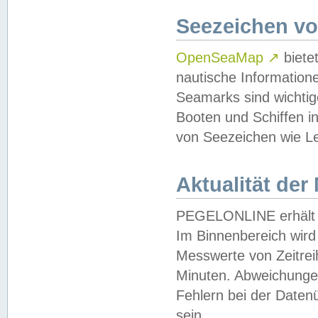
Seezeichen v
OpenSeaMap
↗
biete
nautische Information
Seamarks sind wichtig
Booten und Schiffen i
von Seezeichen wie Le
Aktualität der
PEGELONLINE erhält u
Im Binnenbereich wird 
Messwerte von Zeitreih
Minuten. Abweichungen
Fehlern bei der Daten
sein.