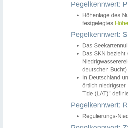
Pegelkennwert: 
Höhenlage des Nul
festgelegtes
Höhe
Pegelkennwert: 
Das Seekartennull
Das SKN bezieht s
Niedrigwassererei
deutschen Bucht) 
In Deutschland un
örtlich niedrigst
Tide (LAT)" definie
Pegelkennwert:
Regulierungs-Nie
Pegelkennwert: Z