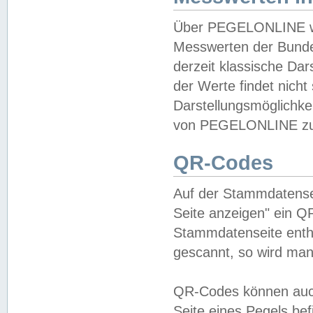
Über PEGELONLINE wer
Messwerten der Bundes
derzeit klassische Da
der Werte findet nicht 
Darstellungsmöglichkei
von PEGELONLINE zu 
QR-Codes
Auf der Stammdatensei
Seite anzeigen" ein Q
Stammdatenseite enthä
gescannt, so wird man
QR-Codes können auc
Seite eines Pegels be