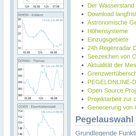
Der Wasserstand
Download langfris
RHEIN - Koblenz
Astronomische Gez
Höhensysteme
Einzugsgebiete
24h Regenradar
Seezeichen von 
DONAU - Passau
Aktualität der Me
Grenzwertübersch
PEGELONLINE-Di
Open Source Projek
Projektarbeit zur
Generierung von 
ODER - Eisenhüttenstadt
Pegelauswahl 
Grundlegende Funkti