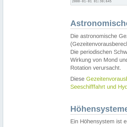
2000-01-01 01:30;645
Astronomische
Die astronomische Gez
(Gezeitenvorausberec
Die periodischen Schw
Wirkung von Mond und
Rotation verursacht.
Diese
Gezeitenvorau
Seeschifffahrt und Hy
Höhensystem
Ein Höhensystem ist e