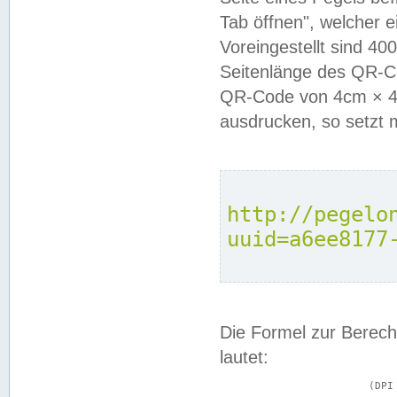
Tab öffnen", welcher 
Voreingestellt sind 4
Seitenlänge des QR-C
QR-Code von 4cm × 4c
ausdrucken, so setzt 
http://pegelo
uuid=a6ee8177
Die Formel zur Berech
lautet:
			(DPI × Druckkantenlänge in cm) ÷ 2,54 = Kantenlänge in Pixel
