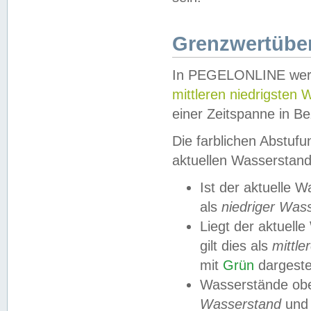
Grenzwertüber
In PEGELONLINE werde
mittleren niedrigsten
einer Zeitspanne in Be
Die farblichen Abstuf
aktuellen Wasserstand
Ist der aktuelle 
als
niedriger Was
Liegt der aktue
gilt dies als
mittle
mit
Grün
dargestel
Wasserstände obe
Wasserstand
und