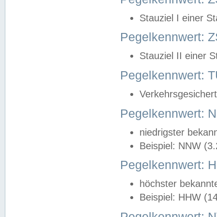
Stauziel I einer S
Pegelkennwert: Z
Stauziel II einer 
Pegelkennwert:
Verkehrsgesichert
Pegelkennwert:
niedrigster bekan
Beispiel: NNW (3
Pegelkennwert:
höchster bekannt
Beispiel: HHW (1
Pegelkennwert: 