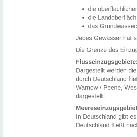
die oberflächlich
die Landoberfläc
das Grundwasser
Jedes Gewässer hat se
Die Grenze des Einzug
Flusseinzugsgebiete
Dargestellt werden die
durch Deutschland fli
Warnow / Peene, Weser
dargestellt.
Meereseinzugsgebiet
In Deutschland gibt 
Deutschland fließt n