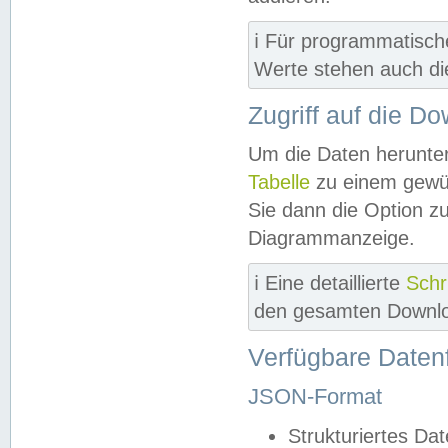
ℹ️ Für programmatisch
Werte stehen auch d
Zugriff auf die D
Um die Daten herunter
Tabelle
zu einem gewün
Sie dann die Option z
Diagrammanzeige.
ℹ️ Eine detaillierte
Schr
den gesamten Downlo
Verfügbare Daten
JSON-Format
Strukturiertes Da