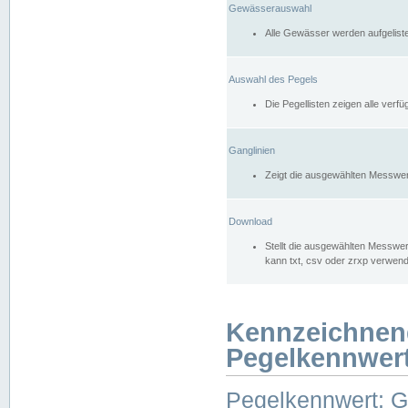
Gewässerauswahl
Alle Gewässer werden aufgelist
Auswahl des Pegels
Die Pegellisten zeigen alle ver
Ganglinien
Zeigt die ausgewählten Messwer
Download
Stellt die ausgewählten Messwer
kann txt, csv oder zrxp verwen
Kennzeichnen
Pegelkennwer
Pegelkennwert: 