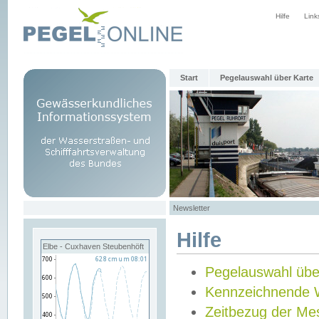
Hilfe
Link
Start
Pegelauswahl über Karte
Newsletter
Hilfe
Elbe - Cuxhaven Steubenhöft
Pegelauswahl übe
Kennzeichnende 
Zeitbezug der Me