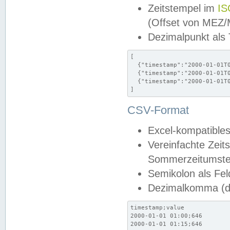
Zeitstempel im
IS
(Offset von MEZ
Dezimalpunkt als
[

  {"timestamp":"2000-01-01T0
  {"timestamp":"2000-01-01T0
  {"timestamp":"2000-01-01T0
]
CSV-Format
Excel-kompatibles
Vereinfachte Zeit
Sommerzeitumstel
Semikolon als Fel
Dezimalkomma (de
timestamp;value

2000-01-01 01:00;646

2000-01-01 01:15;646
