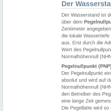
Der Wasserst
Der Wasserstand ist d
über dem
Pegelnullp
Zentimeter angegeben
die lokale Wassertie
aus. Erst durch die A
Wert des Pegelnullpun
Normalhöhennull (NHN
Pegelnullpunkt (PNP)
Der Pegelnullpunkt ei
absolut und wird auf
Normalhöhennull (NHN
den Betreiber des Pege
eine lange Zeit geme
Die Pegellatte wird s