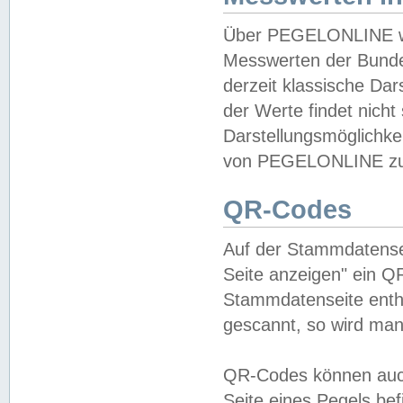
Über PEGELONLINE wer
Messwerten der Bundes
derzeit klassische Da
der Werte findet nicht 
Darstellungsmöglichkei
von PEGELONLINE zu 
QR-Codes
Auf der Stammdatensei
Seite anzeigen" ein Q
Stammdatenseite enthä
gescannt, so wird man
QR-Codes können auc
Seite eines Pegels be