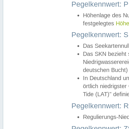
Pegelkennwert: 
Höhenlage des Nul
festgelegtes
Höhe
Pegelkennwert: 
Das Seekartennull
Das SKN bezieht s
Niedrigwassererei
deutschen Bucht) 
In Deutschland un
örtlich niedrigst
Tide (LAT)" definie
Pegelkennwert:
Regulierungs-Nie
Pegelkennwert: Z