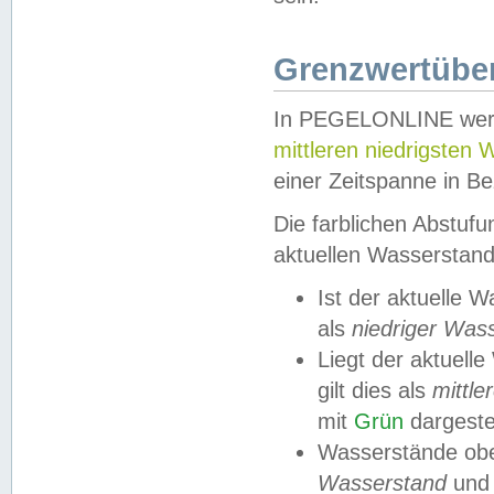
Grenzwertüber
In PEGELONLINE werde
mittleren niedrigsten
einer Zeitspanne in Be
Die farblichen Abstuf
aktuellen Wasserstand
Ist der aktuelle 
als
niedriger Was
Liegt der aktue
gilt dies als
mittle
mit
Grün
dargestel
Wasserstände obe
Wasserstand
und