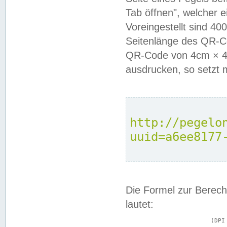
Tab öffnen", welcher 
Voreingestellt sind 4
Seitenlänge des QR-C
QR-Code von 4cm × 4c
ausdrucken, so setzt 
http://pegelo
uuid=a6ee8177
Die Formel zur Berech
lautet:
			(DPI × Druckkantenlänge in cm) ÷ 2,54 = Kantenlänge in Pixel
