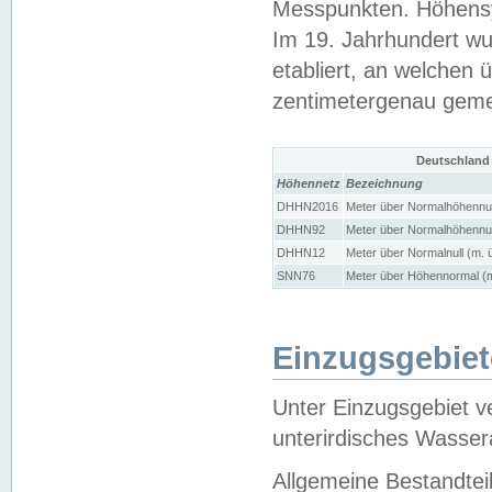
Messpunkten. Höhensy
Im 19. Jahrhundert wu
etabliert, an welchen 
zentimetergenau gem
Deutschland
Höhennetz
Bezeichnung
DHHN2016
Meter über Normalhöhennul
DHHN92
Meter über Normalhöhennul
DHHN12
Meter über Normalnull (m. 
SNN76
Meter über Höhennormal (m
Einzugsgebiet
Unter Einzugsgebiet v
unterirdisches Wasser
Allgemeine Bestandtei