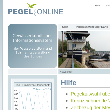
Hilfe
Link
Start
Pegelauswahl über Karte
Newsletter
Hilfe
Elbe - Cuxhaven Steubenhöft
Pegelauswahl übe
Kennzeichnende 
Zeitbezug der Me