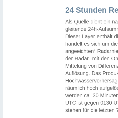
24 Stunden R
Als Quelle dient ein n
gleitende 24h-Aufsum
Dieser Layer enthält
handelt es sich um di
angeeichten“ Radarnie
der Radar- mit den O
Mittelung von Differe
Auflösung. Das Produk
Hochwasservorhersagez
räumlich hoch aufgelö
werden ca. 30 Minuten
UTC ist gegen 0130 UTC
stehen für die letzten