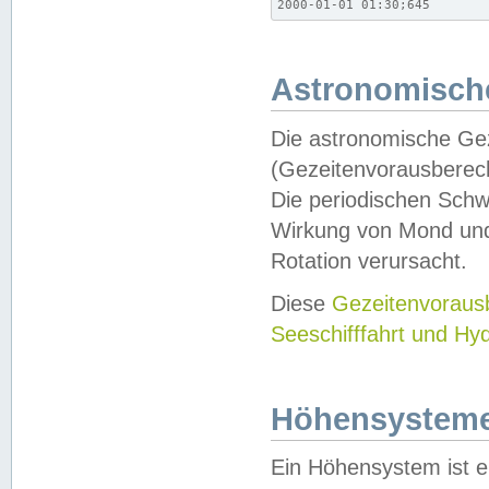
2000-01-01 01:30;645
Astronomische
Die astronomische Gez
(Gezeitenvorausberec
Die periodischen Schw
Wirkung von Mond und
Rotation verursacht.
Diese
Gezeitenvorau
Seeschifffahrt und Hy
Höhensystem
Ein Höhensystem ist e