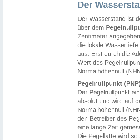
Der Wasserst
Der Wasserstand ist d
über dem
Pegelnullp
Zentimeter angegeben
die lokale Wassertie
aus. Erst durch die A
Wert des Pegelnullpun
Normalhöhennull (NHN
Pegelnullpunkt (PNP)
Der Pegelnullpunkt ei
absolut und wird auf
Normalhöhennull (NHN
den Betreiber des Pege
eine lange Zeit geme
Die Pegellatte wird s