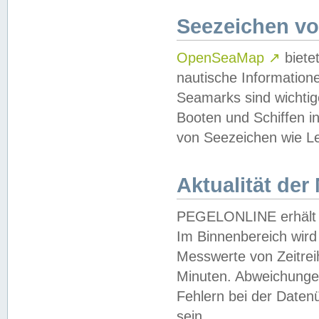
Seezeichen v
OpenSeaMap
↗
biete
nautische Information
Seamarks sind wichtig
Booten und Schiffen i
von Seezeichen wie Le
Aktualität der
PEGELONLINE erhält u
Im Binnenbereich wird 
Messwerte von Zeitreih
Minuten. Abweichungen
Fehlern bei der Daten
sein.