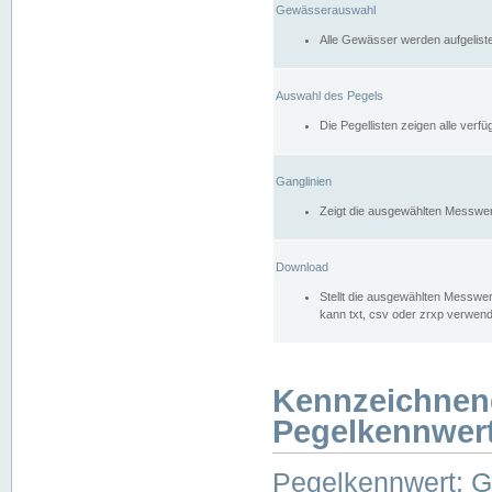
Gewässerauswahl
Alle Gewässer werden aufgelist
Auswahl des Pegels
Die Pegellisten zeigen alle ver
Ganglinien
Zeigt die ausgewählten Messwer
Download
Stellt die ausgewählten Messwer
kann txt, csv oder zrxp verwen
Kennzeichnen
Pegelkennwer
Pegelkennwert: 