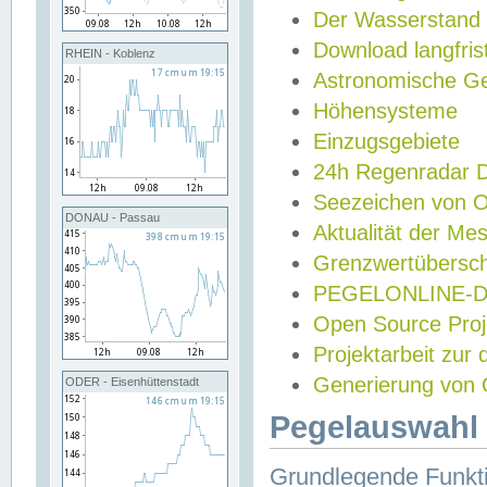
Der Wasserstand
Download langfris
RHEIN - Koblenz
Astronomische Gez
Höhensysteme
Einzugsgebiete
24h Regenradar
Seezeichen von 
DONAU - Passau
Aktualität der Me
Grenzwertübersch
PEGELONLINE-Di
Open Source Projek
Projektarbeit zur
Generierung von 
ODER - Eisenhüttenstadt
Pegelauswahl 
Grundlegende Funkti