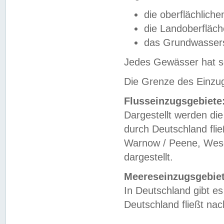
die oberflächlich
die Landoberfläc
das Grundwasser
Jedes Gewässer hat se
Die Grenze des Einzug
Flusseinzugsgebiete
Dargestellt werden die
durch Deutschland fli
Warnow / Peene, Weser
dargestellt.
Meereseinzugsgebiet
In Deutschland gibt 
Deutschland fließt n