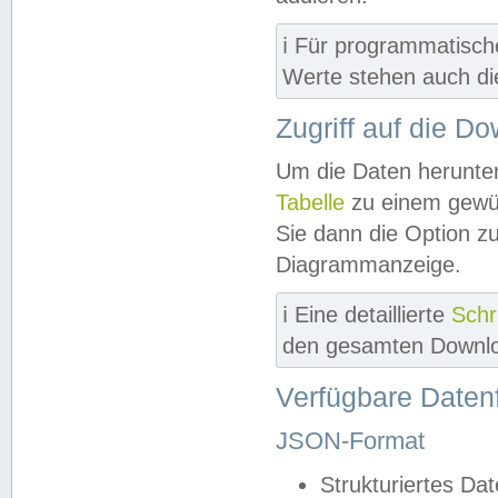
ℹ️ Für programmatisch
Werte stehen auch d
Zugriff auf die D
Um die Daten herunter
Tabelle
zu einem gewün
Sie dann die Option z
Diagrammanzeige.
ℹ️ Eine detaillierte
Schr
den gesamten Downlo
Verfügbare Daten
JSON-Format
Strukturiertes Da