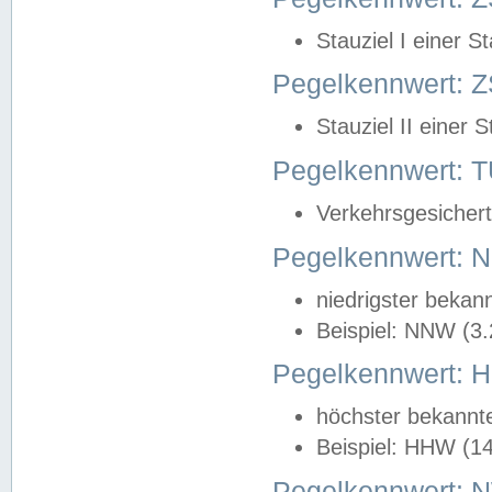
Stauziel I einer S
Pegelkennwert: Z
Stauziel II einer 
Pegelkennwert:
Verkehrsgesichert
Pegelkennwert:
niedrigster bekan
Beispiel: NNW (3
Pegelkennwert:
höchster bekannt
Beispiel: HHW (1
Pegelkennwert: 