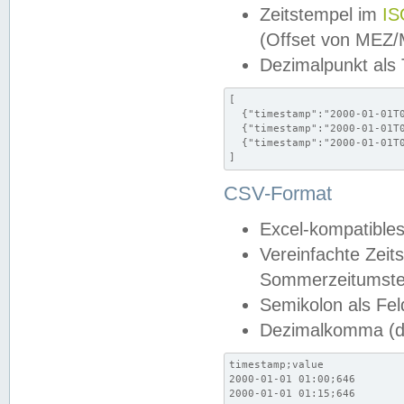
Zeitstempel im
IS
(Offset von MEZ
Dezimalpunkt als
[

  {"timestamp":"2000-01-01T0
  {"timestamp":"2000-01-01T0
  {"timestamp":"2000-01-01T0
]
CSV-Format
Excel-kompatibles
Vereinfachte Zeit
Sommerzeitumstel
Semikolon als Fel
Dezimalkomma (de
timestamp;value

2000-01-01 01:00;646

2000-01-01 01:15;646
