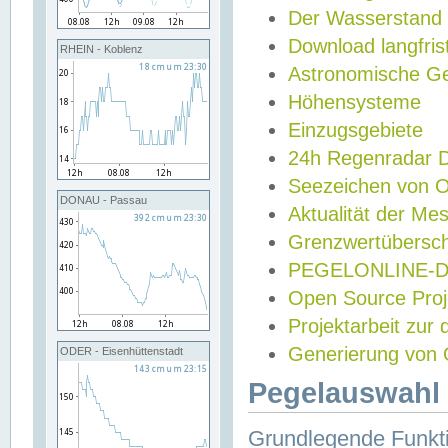
Der Wasserstand
Download langfris
RHEIN - Koblenz
Astronomische Gez
Höhensysteme
Einzugsgebiete
24h Regenradar
Seezeichen von 
DONAU - Passau
Aktualität der Me
Grenzwertübersch
PEGELONLINE-Di
Open Source Projek
Projektarbeit zur
Generierung von 
ODER - Eisenhüttenstadt
Pegelauswahl 
Grundlegende Funkti