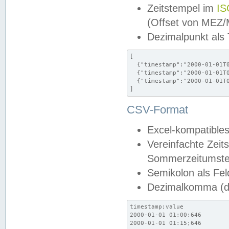
Zeitstempel im
IS
(Offset von MEZ
Dezimalpunkt als
[

  {"timestamp":"2000-01-01T0
  {"timestamp":"2000-01-01T0
  {"timestamp":"2000-01-01T0
]
CSV-Format
Excel-kompatibles
Vereinfachte Zeit
Sommerzeitumstel
Semikolon als Fel
Dezimalkomma (de
timestamp;value

2000-01-01 01:00;646

2000-01-01 01:15;646
