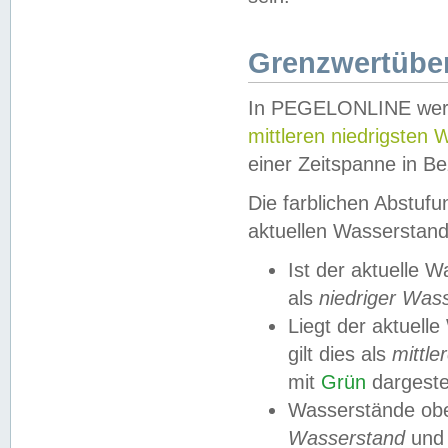
Grenzwertüber
In PEGELONLINE werde
mittleren niedrigsten
einer Zeitspanne in Be
Die farblichen Abstuf
aktuellen Wasserstand
Ist der aktuelle 
als
niedriger Was
Liegt der aktue
gilt dies als
mittle
mit
Grün
dargestel
Wasserstände obe
Wasserstand
und