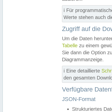
ℹ️ Für programmatisch
Werte stehen auch d
Zugriff auf die D
Um die Daten herunter
Tabelle
zu einem gewün
Sie dann die Option z
Diagrammanzeige.
ℹ️ Eine detaillierte
Schr
den gesamten Downlo
Verfügbare Daten
JSON-Format
Strukturiertes Da