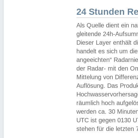
24 Stunden R
Als Quelle dient ein n
gleitende 24h-Aufsum
Dieser Layer enthält
handelt es sich um di
angeeichten“ Radarnie
der Radar- mit den O
Mittelung von Differe
Auflösung. Das Produk
Hochwasservorhersagez
räumlich hoch aufgelö
werden ca. 30 Minuten
UTC ist gegen 0130 UTC
stehen für die letzten