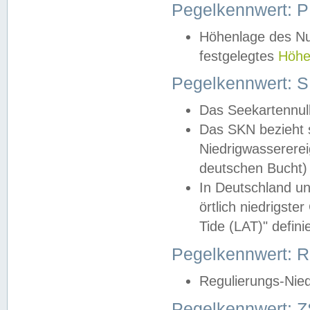
Pegelkennwert: 
Höhenlage des Nul
festgelegtes
Höhe
Pegelkennwert: 
Das Seekartennull
Das SKN bezieht s
Niedrigwassererei
deutschen Bucht) 
In Deutschland un
örtlich niedrigst
Tide (LAT)" definie
Pegelkennwert:
Regulierungs-Nie
Pegelkennwert: Z