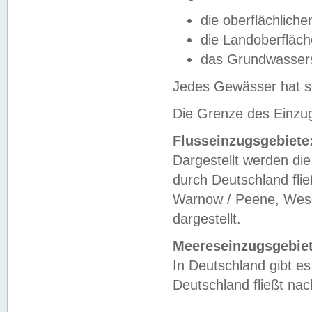
die oberflächlich
die Landoberfläc
das Grundwasser
Jedes Gewässer hat se
Die Grenze des Einzug
Flusseinzugsgebiete
Dargestellt werden die
durch Deutschland fli
Warnow / Peene, Weser
dargestellt.
Meereseinzugsgebiet
In Deutschland gibt 
Deutschland fließt n