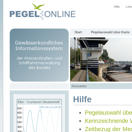
Hilfe
Link
Start
Pegelauswahl über Karte
Newsletter
Hilfe
Elbe - Cuxhaven Steubenhöft
Pegelauswahl übe
Kennzeichnende 
Zeitbezug der Me