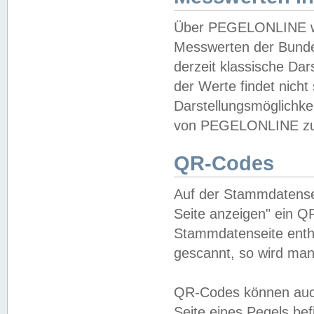
Über PEGELONLINE wer
Messwerten der Bundes
derzeit klassische Da
der Werte findet nicht 
Darstellungsmöglichkei
von PEGELONLINE zu 
QR-Codes
Auf der Stammdatensei
Seite anzeigen" ein Q
Stammdatenseite enthä
gescannt, so wird man
QR-Codes können auc
Seite eines Pegels be