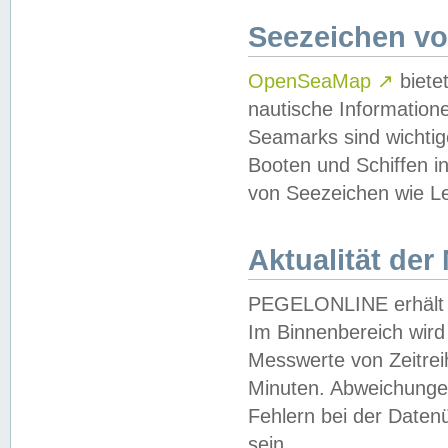
Seezeichen v
OpenSeaMap
↗
biete
nautische Information
Seamarks sind wichtig
Booten und Schiffen i
von Seezeichen wie Le
Aktualität der
PEGELONLINE erhält u
Im Binnenbereich wird 
Messwerte von Zeitreih
Minuten. Abweichungen
Fehlern bei der Daten
sein.