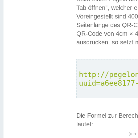
Tab öffnen", welcher 
Voreingestellt sind 4
Seitenlänge des QR-C
QR-Code von 4cm × 4c
ausdrucken, so setzt 
http://pegelo
uuid=a6ee8177
Die Formel zur Berech
lautet:
			(DPI × Druckkantenlänge in cm) ÷ 2,54 = Kantenlänge in Pixel
