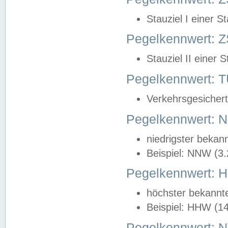
Stauziel I einer S
Pegelkennwert: Z
Stauziel II einer 
Pegelkennwert:
Verkehrsgesichert
Pegelkennwert:
niedrigster bekan
Beispiel: NNW (3
Pegelkennwert:
höchster bekannt
Beispiel: HHW (1
Pegelkennwert: 