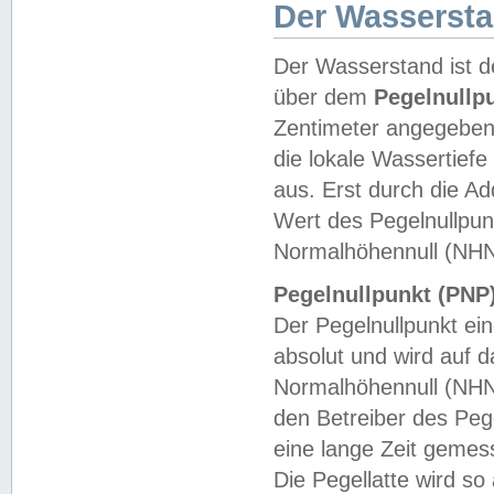
Der Wasserst
Der Wasserstand ist d
über dem
Pegelnullp
Zentimeter angegeben
die lokale Wassertie
aus. Erst durch die A
Wert des Pegelnullpun
Normalhöhennull (NHN
Pegelnullpunkt (PNP)
Der Pegelnullpunkt ei
absolut und wird auf
Normalhöhennull (NHN
den Betreiber des Pege
eine lange Zeit geme
Die Pegellatte wird s