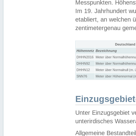
Messpunkten. Höhensy
Im 19. Jahrhundert wu
etabliert, an welchen 
zentimetergenau gem
Deutschland
Höhennetz
Bezeichnung
DHHN2016
Meter über Normalhöhennul
DHHN92
Meter über Normalhöhennul
DHHN12
Meter über Normalnull (m. 
SNN76
Meter über Höhennormal (m
Einzugsgebiet
Unter Einzugsgebiet v
unterirdisches Wasser
Allgemeine Bestandtei