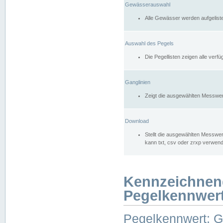
Gewässerauswahl
Alle Gewässer werden aufgelist
Auswahl des Pegels
Die Pegellisten zeigen alle ver
Ganglinien
Zeigt die ausgewählten Messwer
Download
Stellt die ausgewählten Messwer
kann txt, csv oder zrxp verwen
Kennzeichnen
Pegelkennwer
Pegelkennwert: 