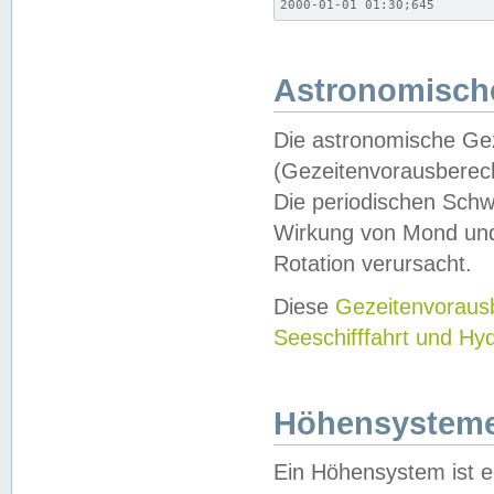
2000-01-01 01:30;645
Astronomische
Die astronomische Gez
(Gezeitenvorausberec
Die periodischen Schw
Wirkung von Mond und
Rotation verursacht.
Diese
Gezeitenvorau
Seeschifffahrt und Hy
Höhensystem
Ein Höhensystem ist e