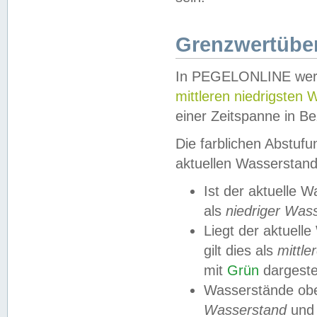
Grenzwertüber
In PEGELONLINE werde
mittleren niedrigsten
einer Zeitspanne in Be
Die farblichen Abstuf
aktuellen Wasserstand
Ist der aktuelle 
als
niedriger Was
Liegt der aktue
gilt dies als
mittle
mit
Grün
dargestel
Wasserstände obe
Wasserstand
und