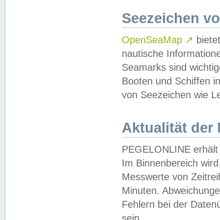
Seezeichen v
OpenSeaMap
↗
biete
nautische Information
Seamarks sind wichtig
Booten und Schiffen i
von Seezeichen wie Le
Aktualität der
PEGELONLINE erhält u
Im Binnenbereich wird 
Messwerte von Zeitreih
Minuten. Abweichungen
Fehlern bei der Daten
sein.