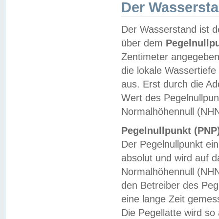
Der Wasserst
Der Wasserstand ist d
über dem
Pegelnullp
Zentimeter angegeben
die lokale Wassertie
aus. Erst durch die A
Wert des Pegelnullpun
Normalhöhennull (NHN
Pegelnullpunkt (PNP)
Der Pegelnullpunkt ei
absolut und wird auf
Normalhöhennull (NHN
den Betreiber des Pege
eine lange Zeit geme
Die Pegellatte wird s