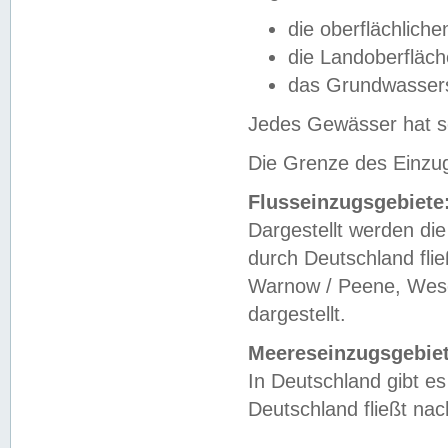
die oberflächlich
die Landoberfläc
das Grundwasser
Jedes Gewässer hat se
Die Grenze des Einzug
Flusseinzugsgebiete
Dargestellt werden die
durch Deutschland fli
Warnow / Peene, Weser
dargestellt.
Meereseinzugsgebiet
In Deutschland gibt 
Deutschland fließt n