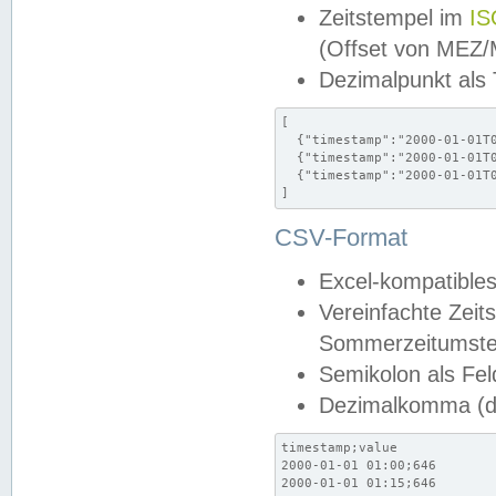
Zeitstempel im
IS
(Offset von MEZ
Dezimalpunkt als
[

  {"timestamp":"2000-01-01T0
  {"timestamp":"2000-01-01T0
  {"timestamp":"2000-01-01T0
]
CSV-Format
Excel-kompatibles
Vereinfachte Zeit
Sommerzeitumstel
Semikolon als Fel
Dezimalkomma (de
timestamp;value

2000-01-01 01:00;646

2000-01-01 01:15;646
