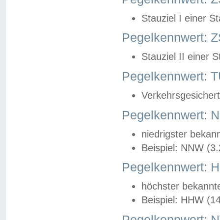
Stauziel I einer S
Pegelkennwert: Z
Stauziel II einer 
Pegelkennwert:
Verkehrsgesichert
Pegelkennwert:
niedrigster bekan
Beispiel: NNW (3
Pegelkennwert:
höchster bekannt
Beispiel: HHW (1
Pegelkennwert: 