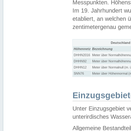
Messpunkten. Höhensy
Im 19. Jahrhundert wu
etabliert, an welchen 
zentimetergenau gem
Deutschland
Höhennetz
Bezeichnung
DHHN2016
Meter über Normalhöhennul
DHHN92
Meter über Normalhöhennul
DHHN12
Meter über Normalnull (m. 
SNN76
Meter über Höhennormal (m
Einzugsgebiet
Unter Einzugsgebiet v
unterirdisches Wasser
Allgemeine Bestandtei