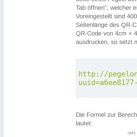
Tab öffnen", welcher 
Voreingestellt sind 4
Seitenlänge des QR-C
QR-Code von 4cm × 4c
ausdrucken, so setzt 
http://pegelo
uuid=a6ee8177
Die Formel zur Berech
lautet:
			(DPI × Druckkantenlänge in cm) ÷ 2,54 = Kantenlänge in Pixel
