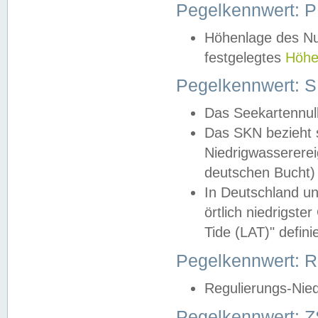
Pegelkennwert: 
Höhenlage des Nul
festgelegtes
Höhe
Pegelkennwert: 
Das Seekartennull
Das SKN bezieht s
Niedrigwassererei
deutschen Bucht) 
In Deutschland un
örtlich niedrigst
Tide (LAT)" definie
Pegelkennwert:
Regulierungs-Nie
Pegelkennwert: Z