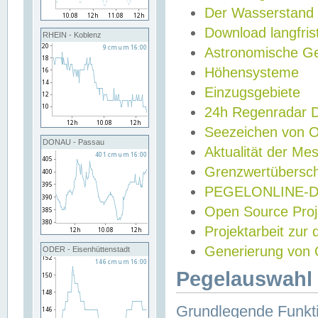
Der Wasserstand
Download langfris
RHEIN - Koblenz
Astronomische Gez
Höhensysteme
Einzugsgebiete
24h Regenradar
Seezeichen von 
DONAU - Passau
Aktualität der Me
Grenzwertübersch
PEGELONLINE-Di
Open Source Projek
Projektarbeit zur
Generierung von 
ODER - Eisenhüttenstadt
Pegelauswahl 
Grundlegende Funkti