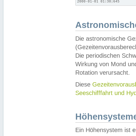
2000-01-01 01:30;645
Astronomische
Die astronomische Gez
(Gezeitenvorausberec
Die periodischen Schw
Wirkung von Mond und
Rotation verursacht.
Diese
Gezeitenvorau
Seeschifffahrt und Hy
Höhensystem
Ein Höhensystem ist e