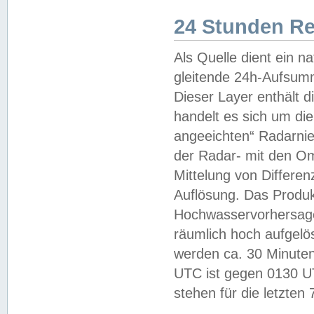
24 Stunden R
Als Quelle dient ein n
gleitende 24h-Aufsum
Dieser Layer enthält
handelt es sich um di
angeeichten“ Radarnie
der Radar- mit den O
Mittelung von Differe
Auflösung. Das Produk
Hochwasservorhersagez
räumlich hoch aufgelö
werden ca. 30 Minuten
UTC ist gegen 0130 UTC
stehen für die letzten