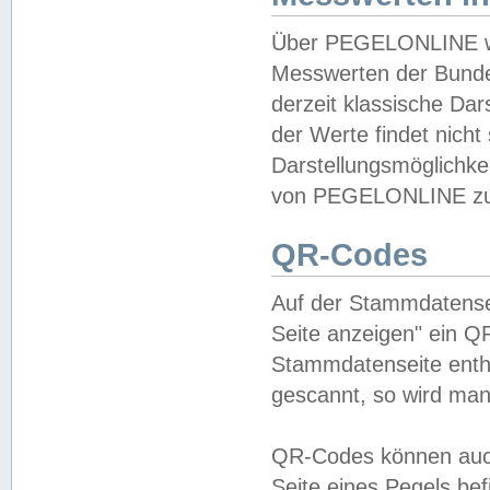
Über PEGELONLINE wer
Messwerten der Bundes
derzeit klassische Da
der Werte findet nicht 
Darstellungsmöglichkei
von PEGELONLINE zu 
QR-Codes
Auf der Stammdatensei
Seite anzeigen" ein Q
Stammdatenseite enthä
gescannt, so wird man
QR-Codes können auc
Seite eines Pegels be