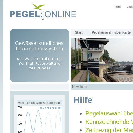
Hilfe
Link
Start
Pegelauswahl über Karte
Newsletter
Hilfe
Elbe - Cuxhaven Steubenhöft
Pegelauswahl übe
Kennzeichnende 
Zeitbezug der Me