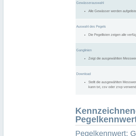
Gewässerauswahl
Alle Gewässer werden aufgelist
Auswahl des Pegels
Die Pegellisten zeigen alle ver
Ganglinien
Zeigt die ausgewählten Messwer
Download
Stellt die ausgewählten Messwer
kann txt, csv oder zrxp verwen
Kennzeichnen
Pegelkennwer
Pegelkennwert: 