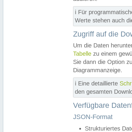
ℹ️ Für programmatisch
Werte stehen auch d
Zugriff auf die D
Um die Daten herunter
Tabelle
zu einem gewün
Sie dann die Option z
Diagrammanzeige.
ℹ️ Eine detaillierte
Schr
den gesamten Downlo
Verfügbare Daten
JSON-Format
Strukturiertes Da