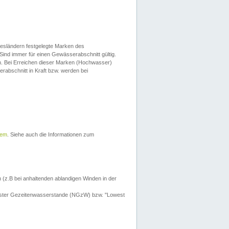
esländern festgelegte Marken des
Sind immer für einen Gewässerabschnitt gültig.
. Bei Erreichen dieser Marken (Hochwasser)
erabschnitt in Kraft bzw. werden bei
tem
. Siehe auch die Informationen zum
 (z.B bei anhaltenden ablandigen Winden in der
drigster Gezeitenwasserstande (NGzW) bzw. "Lowest