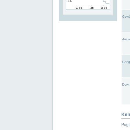
Gewä
Ausw
Gangl
Down
Ken
Pege