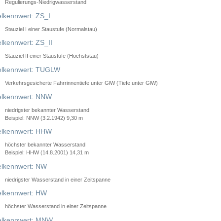
Regulierungs-Niedrigwasserstand
lkennwert: ZS_I
Stauziel I einer Staustufe (Normalstau)
lkennwert: ZS_II
Stauziel II einer Staustufe (Höchststau)
elkennwert: TUGLW
Verkehrsgesicherte Fahrrinnentiefe unter GlW (Tiefe unter GlW)
lkennwert: NNW
niedrigster bekannter Wasserstand
Beispiel: NNW (3.2.1942) 9,30 m
lkennwert: HHW
höchster bekannter Wasserstand
Beispiel: HHW (14.8.2001) 14,31 m
lkennwert: NW
niedrigster Wasserstand in einer Zeitspanne
lkennwert: HW
höchster Wasserstand in einer Zeitspanne
elkennwert: MNW