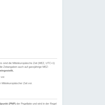
ies sind die Mitteleuropäische Zeit (MEZ, UTC+1)
ie Zeitangaben auch auf ganzjährige MEZ-
ingestellt.
 vor.
 Mitteleuropäischer Zeit vor.
lpunkt (PNP)
der Pegellatte und wird in der Regel