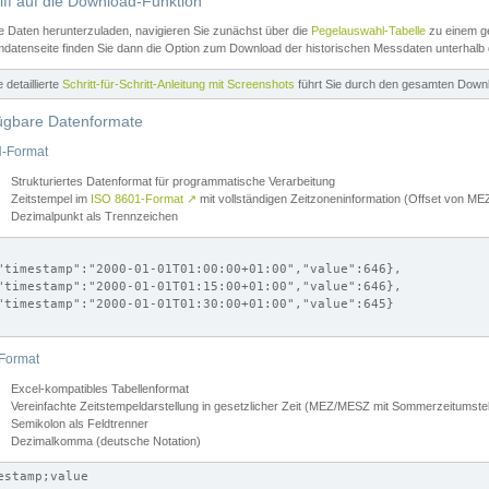
iff auf die Download-Funktion
e Daten herunterzuladen, navigieren Sie zunächst über die
Pegelauswahl-Tabelle
zu einem ge
datenseite finden Sie dann die Option zum Download der historischen Messdaten unterhalb
ne detaillierte
Schritt-für-Schritt-Anleitung mit Screenshots
führt Sie durch den gesamten Down
ügbare Datenformate
-Format
Strukturiertes Datenformat für programmatische Verarbeitung
Zeitstempel im
ISO 8601-Format
↗
mit vollständigen Zeitzoneninformation (Offset von 
Dezimalpunkt als Trennzeichen
"timestamp":"2000-01-01T01:00:00+01:00","value":646},

"timestamp":"2000-01-01T01:15:00+01:00","value":646},

"timestamp":"2000-01-01T01:30:00+01:00","value":645}

Format
Excel-kompatibles Tabellenformat
Vereinfachte Zeitstempeldarstellung in gesetzlicher Zeit (MEZ/MESZ mit Sommerzeitumstel
Semikolon als Feldtrenner
Dezimalkomma (deutsche Notation)
estamp;value
