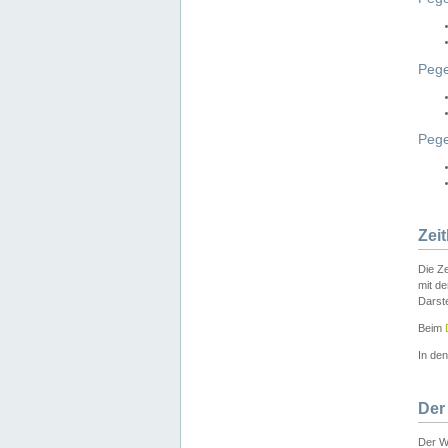
Pege
Peg
Zei
Die Ze
mit d
Darst
Beim
In de
Der
Der W