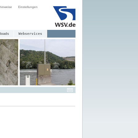
hinweise
Einstellungen
loads
Webservices