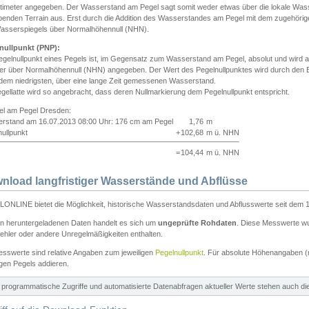
ntimeter angegeben. Der Wasserstand am Pegel sagt somit weder etwas über die lokale Wa
enden Terrain aus. Erst durch die Addition des Wasserstandes am Pegel mit dem zugehörig
asserspiegels über Normalhöhennull (NHN).
nullpunkt (PNP):
egelnullpunkt eines Pegels ist, im Gegensatz zum Wasserstand am Pegel, absolut und wir
ter über Normalhöhennull (NHN) angegeben. Der Wert des Pegelnullpunktes wird durch den Bet
 dem niedrigsten, über eine lange Zeit gemessenen Wasserstand.
gellatte wird so angebracht, dass deren Nullmarkierung dem Pegelnullpunkt entspricht.
iel am Pegel Dresden:
rstand am 16.07.2013 08:00 Uhr: 176 cm am Pegel
1,76
m
ullpunkt
+
102,68
m ü. NHN
=
104,44
m ü. NHN
nload langfristiger Wasserstände und Abflüsse
ONLINE bietet die Möglichkeit, historische Wasserstandsdaten und Abflusswerte seit dem 1
en heruntergeladenen Daten handelt es sich um
ungeprüfte Rohdaten
. Diese Messwerte wur
ehler oder andere Unregelmäßigkeiten enthalten.
esswerte sind relative Angaben zum jeweiligen
Pegelnullpunkt
. Für absolute Höhenangaben 
igen Pegels addieren.
ür programmatische Zugriffe und automatisierte Datenabfragen aktueller Werte stehen auch d