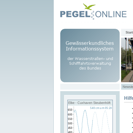
Start
Newsle
Hilf
Elbe - Cuxhaven Steubenhöft