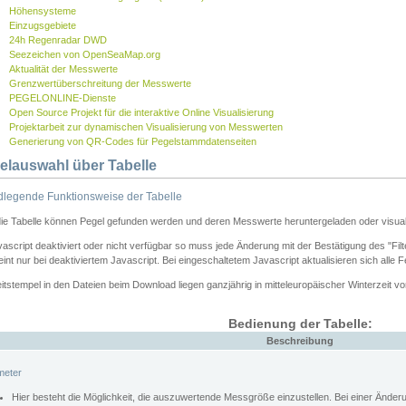
Höhensysteme
Einzugsgebiete
24h Regenradar DWD
Seezeichen von OpenSeaMap.org
Aktualität der Messwerte
Grenzwertüberschreitung der Messwerte
PEGELONLINE-Dienste
Open Source Projekt für die interaktive Online Visualisierung
Projektarbeit zur dynamischen Visualisierung von Messwerten
Generierung von QR-Codes für Pegelstammdatenseiten
elauswahl über Tabelle
legende Funktionsweise der Tabelle
die Tabelle können Pegel gefunden werden und deren Messwerte heruntergeladen oder visuali
vascript deaktiviert oder nicht verfügbar so muss jede Änderung mit der Bestätigung des "Filt
int nur bei deaktiviertem Javascript. Bei eingeschaltetem Javascript aktualisieren sich alle 
itstempel in den Dateien beim Download liegen ganzjährig in mitteleuropäischer Winterzeit vo
Bedienung der Tabelle:
Beschreibung
meter
Hier besteht die Möglichkeit, die auszuwertende Messgröße einzustellen. Bei einer Ände