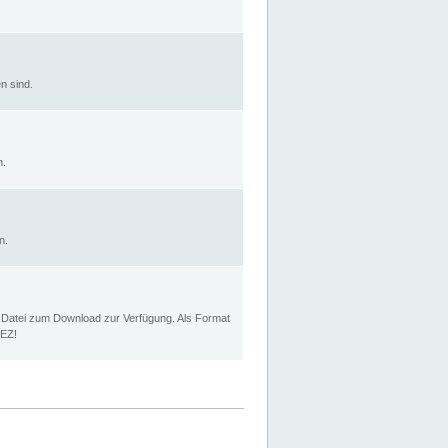
n sind.
n.
n.
p Datei zum Download zur Verfügung. Als Format
MEZ!