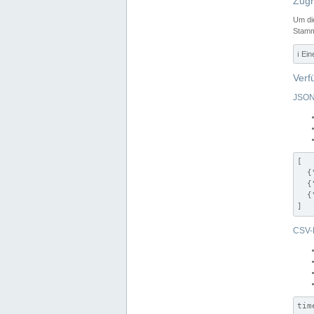
Zugr
Um di
Stamm
ℹ️ Ei
Verf
JSON
[

  {
  {
  {
]
CSV-
tim