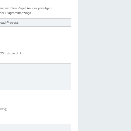
wünschten Pegel. Auf der jeweiligen
 der Diagrammanzeige.
load-Prozess.
MEZ/MESZ zu UTC)
lung)