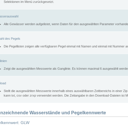
Selektionen im Menü zurückgesetzt.
sserauswahl
Alle Gewässer werden aufgelistet, wenn Daten für den ausgewählten Parameter vorhande
ahl des Pegels
Die Pegellisten zeigen alle verfügbaren Pegel einmal mit Namen und einmal mit Nummer a
inien
Zeigt die ausgewählten Messwerte als Ganglinie. Es können maximal 6 ausgewählt werde
load
Stellt die ausgewählten Messwerte innerhalb eines auswählbaren Zeitbereichs in einer Zi
kann txt, csv oder zrxp verwendet werden. Die Zeitangabe in den Download-Dateien ist 
nzeichnende Wasserstände und Pegelkennwerte
lkennwert: GLW