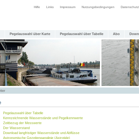
Hilfe
Links
Impressum
Nutzungsbedingungen
Datenschutz
Pegelauswahl über Karte
Pegelauswahl über Tabelle
Abo
Down
tter
e
Pegelauswahl über Tabelle
Kennzeichnende Wasserstände und Pegelkennwerte
Zeitbezug der Messwerte
Der Wasserstand
Download langfristiger Wasserstände und Abflüsse
Astronomische Gezeitenganglinie (Astrotide)