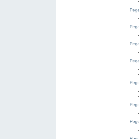
Pege
Pege
Peg
Pege
Pege
Pege
Pege
Peg