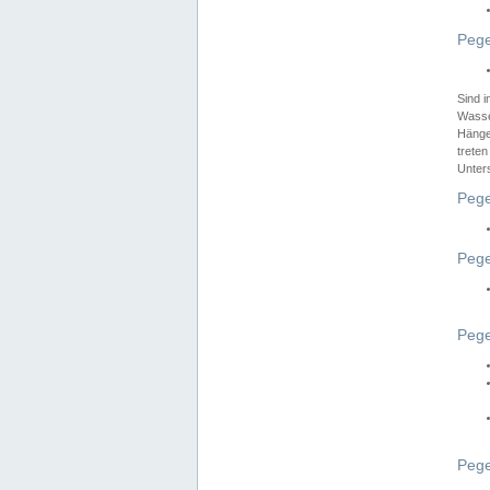
Pege
Sind 
Wasser
Hänge
treten
Unter
Pege
Pege
Pege
Pege