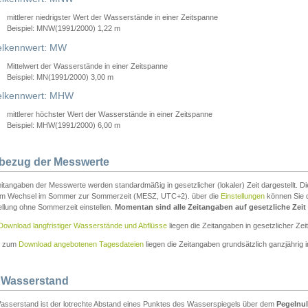
mittlerer niedrigster Wert der Wasserstände in einer Zeitspanne
Beispiel: MNW(1991/2000) 1,22 m
lkennwert: MW
Mittelwert der Wasserstände in einer Zeitspanne
Beispiel: MN(1991/2000) 3,00 m
elkennwert: MHW
mittlerer höchster Wert der Wasserstände in einer Zeitspanne
Beispiel: MHW(1991/2000) 6,00 m
tbezug der Messwerte
itangaben der Messwerte werden standardmäßig in gesetzlicher (lokaler) Zeit dargestellt. D
em Wechsel im Sommer zur Sommerzeit (MESZ, UTC+2). über die
Einstellungen
können Sie d
ellung ohne Sommerzeit einstellen.
Momentan sind alle Zeitangaben auf gesetzliche Zeit e
Download langfristiger Wasserstände und Abflüsse
liegen die Zeitangaben in gesetzlicher Zeit
n zum
Download angebotenen Tagesdateien
liegen die Zeitangaben grundsätzlich ganzjährig in
 Wasserstand
asserstand ist der lotrechte Abstand eines Punktes des Wasserspiegels über dem
Pegelnul