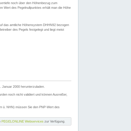
ssertiefe noch über den Höhenbezug zum
en Wert des Pegelnullpunktes erhält man die Höhe
d auf das amtliche Höhensystem DHHN92 bezogen
reiber des Pegels festgelegt und liegt meist
. Januar 2000 herunterzuladen.
den noch nicht validiert und können Ausreißer,
(m ü. NHN) müssen Sie den PNP-Wert des
ie
PEGELONLINE Webservices
zur Verfügung.