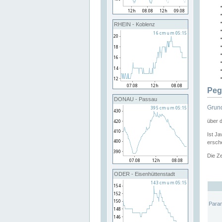
RHEIN - Koblenz
Peg
DONAU - Passau
Grund
über 
Ist Ja
ersche
Die Ze
ODER - Eisenhüttenstadt
Para