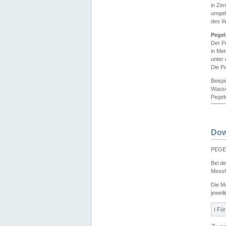
in Ze
umgeb
des W
Pegel
Der P
in Me
unter
Die Pe
Beisp
Wasse
Pegeln
Dow
PEGEL
Bei d
Messf
Die M
jeweil
ℹ️ F