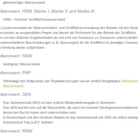
gleichwertiger Wasserstand
lkennwert: HSW, Marke I, Marke II und Marke III
HSW – höchster Schifffahrtswasserstand
in Zusammenarbeit der Wasserstraßen- und Schifffahrtsverwaltung des Bundes mit den Bund
standes an ausgewählten Pegeln und dienen als Richtwerte für den Betrieb der Schifffahrt. 
n von den örtlichen Gegebenheiten ab und sind von Gewässer zu Gewässer unterschiedlich
 unterschiedliche Beschränkungen (z.B. Sperrungen) für die Schifffahrt im jeweiligen Gewäss
schreitung wieder aufgehoben.
lkennwert: NSW
niedrigster Wasserstand
lkennwert: PNP
Höhenlage des Nullpunktes der Pegellatte bezogen auf ein amtlich festgelegtes
Höhensys
Wasserstand
.
lkennwert: SKN
Das Seekartennull (SKN) ist eine örtliche Mindesttiefenangabe in Seekarten.
Das SKN bezieht sich auf die Wassertiefe, die auch bei extemen Niedrigwasserereignissen
deutschen Bucht) kaum noch unterschritten wird.
In Deutschland und den Nordsee-Staaten ist das Seekartennull seit 2005 als örtlich nie
Astronomical Tide (LAT)" definiert.
lkennwert: RNW