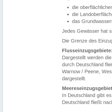
die oberflächlich
die Landoberfläc
das Grundwasser
Jedes Gewässer hat se
Die Grenze des Einzug
Flusseinzugsgebiete
Dargestellt werden die
durch Deutschland fli
Warnow / Peene, Weser
dargestellt.
Meereseinzugsgebiet
In Deutschland gibt 
Deutschland fließt n