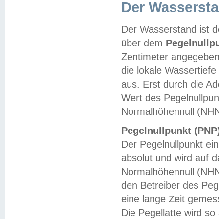
Der Wasserst
Der Wasserstand ist d
über dem
Pegelnullp
Zentimeter angegeben
die lokale Wassertie
aus. Erst durch die A
Wert des Pegelnullpun
Normalhöhennull (NHN
Pegelnullpunkt (PNP)
Der Pegelnullpunkt ei
absolut und wird auf
Normalhöhennull (NHN
den Betreiber des Pege
eine lange Zeit geme
Die Pegellatte wird s