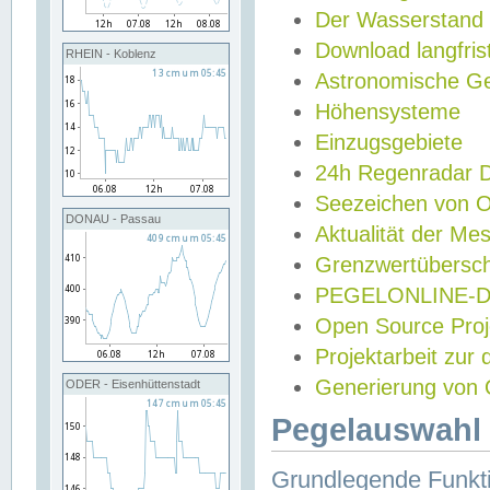
Der Wasserstand
Download langfris
RHEIN - Koblenz
Astronomische Gez
Höhensysteme
Einzugsgebiete
24h Regenradar
Seezeichen von 
DONAU - Passau
Aktualität der Me
Grenzwertübersch
PEGELONLINE-Di
Open Source Projek
Projektarbeit zur
Generierung von 
ODER - Eisenhüttenstadt
Pegelauswahl 
Grundlegende Funkti