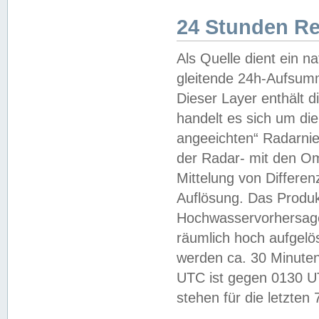
24 Stunden R
Als Quelle dient ein n
gleitende 24h-Aufsum
Dieser Layer enthält
handelt es sich um di
angeeichten“ Radarnie
der Radar- mit den O
Mittelung von Differe
Auflösung. Das Produk
Hochwasservorhersagez
räumlich hoch aufgelö
werden ca. 30 Minuten
UTC ist gegen 0130 UTC
stehen für die letzten