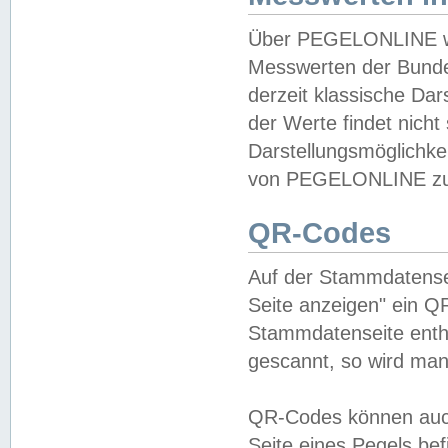
Über PEGELONLINE wer
Messwerten der Bundes
derzeit klassische Da
der Werte findet nicht 
Darstellungsmöglichkei
von PEGELONLINE zu 
QR-Codes
Auf der Stammdatensei
Seite anzeigen" ein Q
Stammdatenseite enthä
gescannt, so wird man
QR-Codes können auc
Seite eines Pegels be