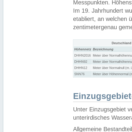
Messpunkten. Höhensy
Im 19. Jahrhundert wu
etabliert, an welchen 
zentimetergenau gem
Deutschland
Höhennetz
Bezeichnung
DHHN2016
Meter über Normalhöhennul
DHHN92
Meter über Normalhöhennul
DHHN12
Meter über Normalnull (m. 
SNN76
Meter über Höhennormal (m
Einzugsgebiet
Unter Einzugsgebiet v
unterirdisches Wasser
Allgemeine Bestandtei