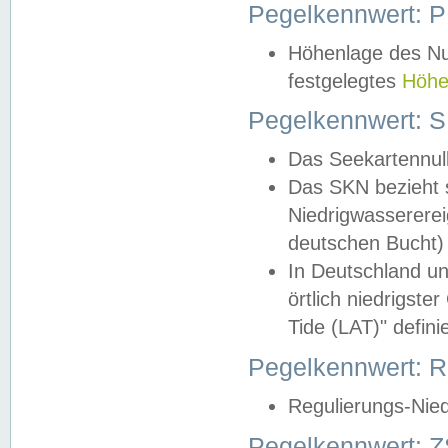
Pegelkennwert: 
Höhenlage des Nul
festgelegtes
Höhe
Pegelkennwert: 
Das Seekartennull
Das SKN bezieht s
Niedrigwassererei
deutschen Bucht) 
In Deutschland un
örtlich niedrigst
Tide (LAT)" definie
Pegelkennwert:
Regulierungs-Nie
Pegelkennwert: Z