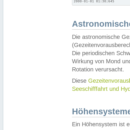
2000-01-01 01:30;645
Astronomische
Die astronomische Gez
(Gezeitenvorausberec
Die periodischen Schw
Wirkung von Mond und
Rotation verursacht.
Diese
Gezeitenvorau
Seeschifffahrt und Hy
Höhensystem
Ein Höhensystem ist e