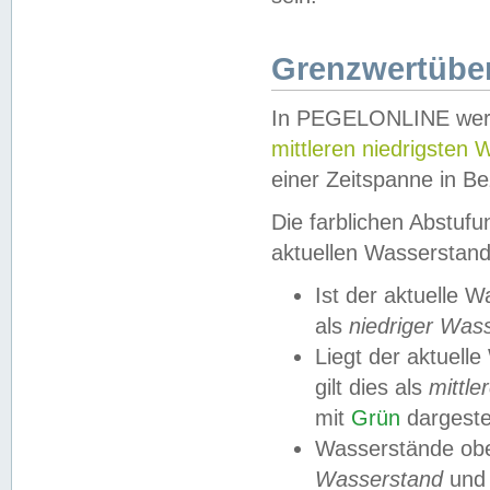
Grenzwertüber
In PEGELONLINE werde
mittleren niedrigsten
einer Zeitspanne in Be
Die farblichen Abstuf
aktuellen Wasserstand
Ist der aktuelle 
als
niedriger Was
Liegt der aktue
gilt dies als
mittle
mit
Grün
dargestel
Wasserstände obe
Wasserstand
und