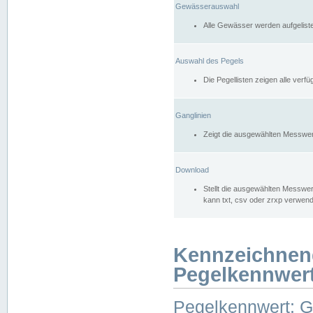
Gewässerauswahl
Alle Gewässer werden aufgelist
Auswahl des Pegels
Die Pegellisten zeigen alle ver
Ganglinien
Zeigt die ausgewählten Messwer
Download
Stellt die ausgewählten Messwer
kann txt, csv oder zrxp verwen
Kennzeichnen
Pegelkennwer
Pegelkennwert: 