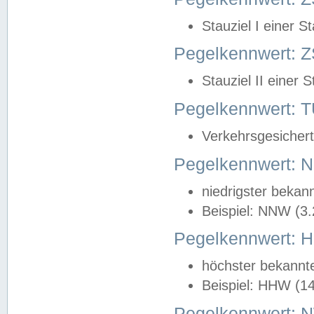
Stauziel I einer S
Pegelkennwert: Z
Stauziel II einer 
Pegelkennwert:
Verkehrsgesichert
Pegelkennwert:
niedrigster bekan
Beispiel: NNW (3
Pegelkennwert:
höchster bekannt
Beispiel: HHW (1
Pegelkennwert: 