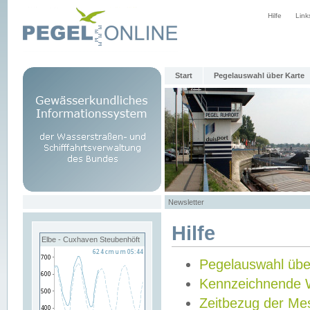
Hilfe
Link
Start
Pegelauswahl über Karte
Newsletter
Hilfe
Elbe - Cuxhaven Steubenhöft
Pegelauswahl übe
Kennzeichnende 
Zeitbezug der Me