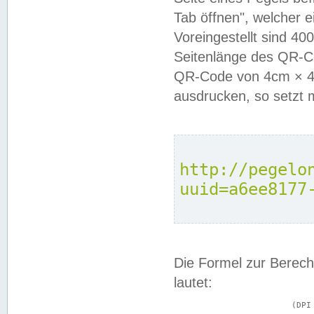
Tab öffnen", welcher 
Voreingestellt sind 4
Seitenlänge des QR-C
QR-Code von 4cm × 4c
ausdrucken, so setzt 
http://pegelo
uuid=a6ee8177
Die Formel zur Berech
lautet:
			(DPI × Druckkantenlänge in cm) ÷ 2,54 = Kantenlänge in Pixel
