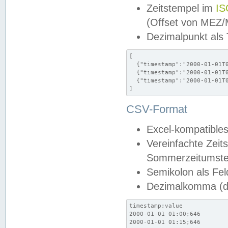
Zeitstempel im
IS
(Offset von MEZ
Dezimalpunkt als
[

  {"timestamp":"2000-01-01T0
  {"timestamp":"2000-01-01T0
  {"timestamp":"2000-01-01T0
]
CSV-Format
Excel-kompatibles
Vereinfachte Zeit
Sommerzeitumstel
Semikolon als Fel
Dezimalkomma (de
timestamp;value

2000-01-01 01:00;646

2000-01-01 01:15;646
