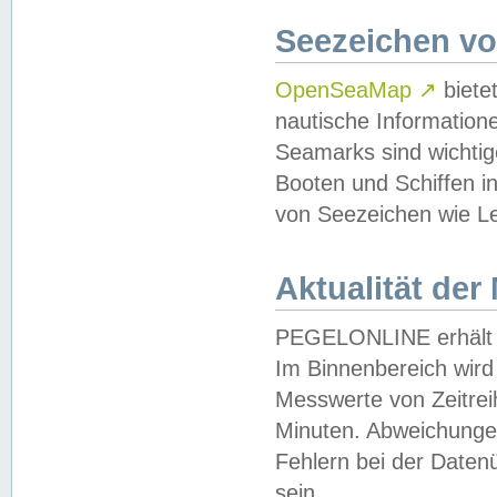
Seezeichen v
OpenSeaMap
↗
biete
nautische Information
Seamarks sind wichtig
Booten und Schiffen i
von Seezeichen wie Le
Aktualität der
PEGELONLINE erhält u
Im Binnenbereich wird 
Messwerte von Zeitreih
Minuten. Abweichungen
Fehlern bei der Daten
sein.