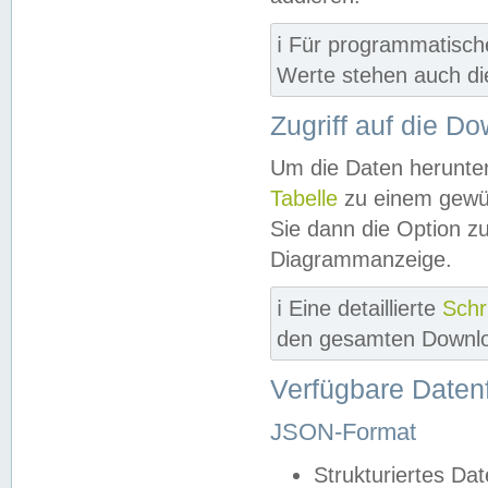
ℹ️ Für programmatisch
Werte stehen auch d
Zugriff auf die D
Um die Daten herunter
Tabelle
zu einem gewün
Sie dann die Option z
Diagrammanzeige.
ℹ️ Eine detaillierte
Schr
den gesamten Downlo
Verfügbare Daten
JSON-Format
Strukturiertes Da