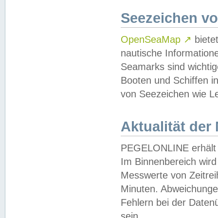
Seezeichen v
OpenSeaMap
↗
biete
nautische Information
Seamarks sind wichtig
Booten und Schiffen i
von Seezeichen wie Le
Aktualität der
PEGELONLINE erhält u
Im Binnenbereich wird 
Messwerte von Zeitreih
Minuten. Abweichungen
Fehlern bei der Daten
sein.