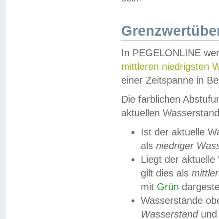
Grenzwertüber
In PEGELONLINE werde
mittleren niedrigsten
einer Zeitspanne in Be
Die farblichen Abstuf
aktuellen Wasserstand
Ist der aktuelle 
als
niedriger Was
Liegt der aktue
gilt dies als
mittle
mit
Grün
dargestel
Wasserstände obe
Wasserstand
und