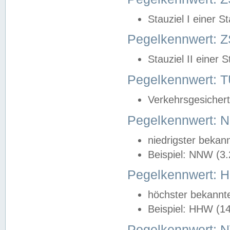
Stauziel I einer S
Pegelkennwert: Z
Stauziel II einer 
Pegelkennwert:
Verkehrsgesichert
Pegelkennwert:
niedrigster bekan
Beispiel: NNW (3
Pegelkennwert:
höchster bekannt
Beispiel: HHW (1
Pegelkennwert: 