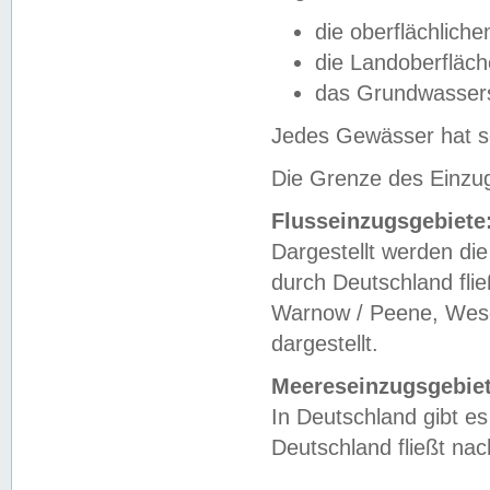
die oberflächlich
die Landoberfläc
das Grundwasser
Jedes Gewässer hat se
Die Grenze des Einzug
Flusseinzugsgebiete
Dargestellt werden die
durch Deutschland fli
Warnow / Peene, Weser
dargestellt.
Meereseinzugsgebiet
In Deutschland gibt 
Deutschland fließt n