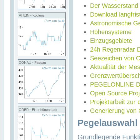
Der Wasserstand
Download langfris
RHEIN - Koblenz
Astronomische Gez
Höhensysteme
Einzugsgebiete
24h Regenradar
Seezeichen von 
DONAU - Passau
Aktualität der Me
Grenzwertübersch
PEGELONLINE-Di
Open Source Projek
Projektarbeit zur
Generierung von 
ODER - Eisenhüttenstadt
Pegelauswahl 
Grundlegende Funkti