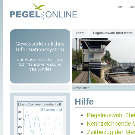
Hilfe
Link
Start
Pegelauswahl über Karte
Newsletter
Hilfe
Elbe - Cuxhaven Steubenhöft
Pegelauswahl übe
Kennzeichnende 
Zeitbezug der Me