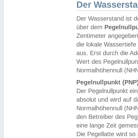
Der Wasserst
Der Wasserstand ist d
über dem
Pegelnullp
Zentimeter angegeben
die lokale Wassertie
aus. Erst durch die A
Wert des Pegelnullpun
Normalhöhennull (NHN
Pegelnullpunkt (PNP)
Der Pegelnullpunkt ei
absolut und wird auf
Normalhöhennull (NHN
den Betreiber des Pege
eine lange Zeit geme
Die Pegellatte wird s