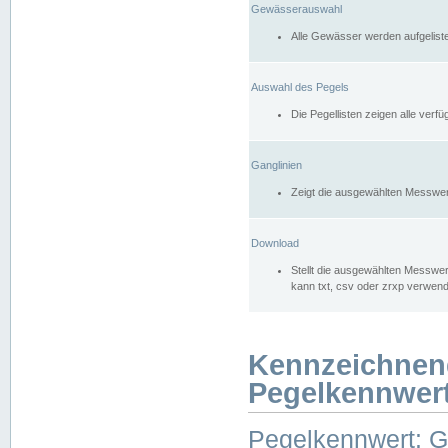
Gewässerauswahl
Alle Gewässer werden aufgelist
Auswahl des Pegels
Die Pegellisten zeigen alle ver
Ganglinien
Zeigt die ausgewählten Messwer
Download
Stellt die ausgewählten Messwer
kann txt, csv oder zrxp verwen
Kennzeichnen
Pegelkennwer
Pegelkennwert: 