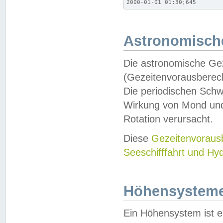
2000-01-01 01:30;645
Astronomische
Die astronomische Gez
(Gezeitenvorausberec
Die periodischen Schw
Wirkung von Mond und
Rotation verursacht.
Diese
Gezeitenvorau
Seeschifffahrt und Hy
Höhensystem
Ein Höhensystem ist e