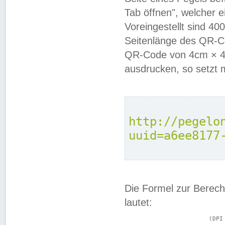
Tab öffnen", welcher 
Voreingestellt sind 4
Seitenlänge des QR-C
QR-Code von 4cm × 4c
ausdrucken, so setzt 
http://pegelo
uuid=a6ee8177
Die Formel zur Berech
lautet:
			(DPI × Druckkantenlänge in cm) ÷ 2,54 = Kantenlänge in Pixel
