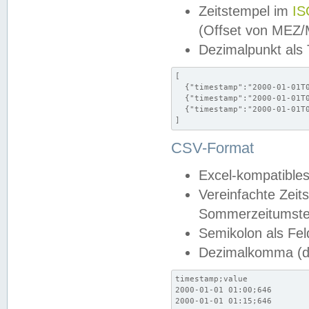
Zeitstempel im
IS
(Offset von MEZ
Dezimalpunkt als
[

  {"timestamp":"2000-01-01T0
  {"timestamp":"2000-01-01T0
  {"timestamp":"2000-01-01T0
]
CSV-Format
Excel-kompatibles
Vereinfachte Zeit
Sommerzeitumstel
Semikolon als Fel
Dezimalkomma (de
timestamp;value

2000-01-01 01:00;646

2000-01-01 01:15;646
