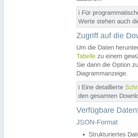
ℹ️ Für programmatisch
Werte stehen auch d
Zugriff auf die D
Um die Daten herunter
Tabelle
zu einem gewün
Sie dann die Option z
Diagrammanzeige.
ℹ️ Eine detaillierte
Schr
den gesamten Downlo
Verfügbare Daten
JSON-Format
Strukturiertes Da