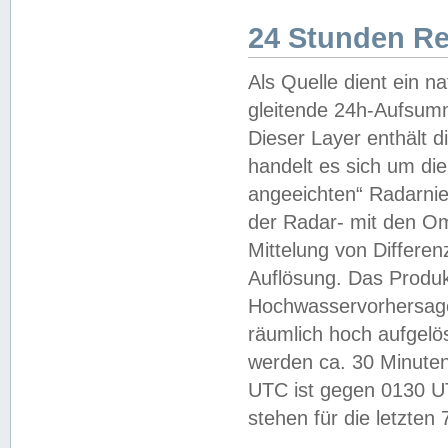
24 Stunden R
Als Quelle dient ein n
gleitende 24h-Aufsum
Dieser Layer enthält
handelt es sich um di
angeeichten“ Radarnie
der Radar- mit den O
Mittelung von Differe
Auflösung. Das Produk
Hochwasservorhersagez
räumlich hoch aufgelö
werden ca. 30 Minuten
UTC ist gegen 0130 UTC
stehen für die letzten