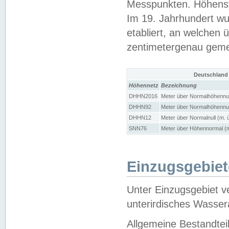
Messpunkten. Höhensy
Im 19. Jahrhundert wu
etabliert, an welchen 
zentimetergenau gem
Deutschland
Höhennetz
Bezeichnung
DHHN2016
Meter über Normalhöhennul
DHHN92
Meter über Normalhöhennul
DHHN12
Meter über Normalnull (m. 
SNN76
Meter über Höhennormal (m
Einzugsgebiet
Unter Einzugsgebiet v
unterirdisches Wasser
Allgemeine Bestandtei