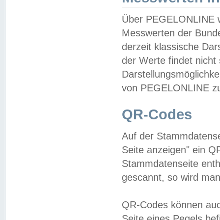
Über PEGELONLINE wer
Messwerten der Bundes
derzeit klassische Da
der Werte findet nicht 
Darstellungsmöglichkei
von PEGELONLINE zu 
QR-Codes
Auf der Stammdatensei
Seite anzeigen" ein Q
Stammdatenseite enthä
gescannt, so wird man
QR-Codes können auc
Seite eines Pegels be