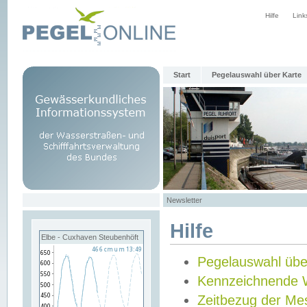
Hilfe
Link
Start
Pegelauswahl über Karte
Newsletter
Hilfe
Elbe - Cuxhaven Steubenhöft
Pegelauswahl übe
Kennzeichnende 
Zeitbezug der Me