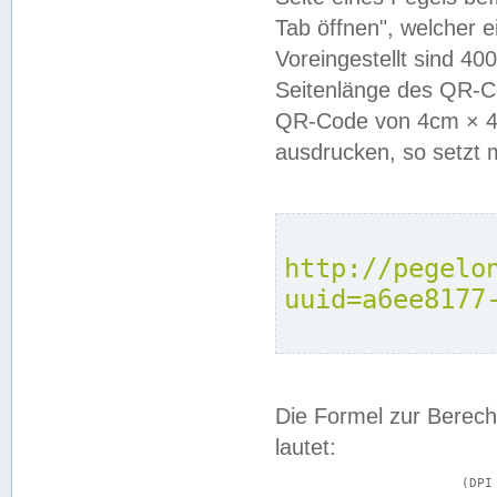
Tab öffnen", welcher 
Voreingestellt sind 4
Seitenlänge des QR-C
QR-Code von 4cm × 4c
ausdrucken, so setzt 
http://pegelo
uuid=a6ee8177
Die Formel zur Berech
lautet:
			(DPI × Druckkantenlänge in cm) ÷ 2,54 = Kantenlänge in Pixel
