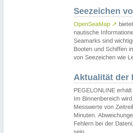
Seezeichen v
OpenSeaMap
↗
biete
nautische Information
Seamarks sind wichtig
Booten und Schiffen i
von Seezeichen wie Le
Aktualität der
PEGELONLINE erhält u
Im Binnenbereich wird 
Messwerte von Zeitreih
Minuten. Abweichungen
Fehlern bei der Daten
sein.