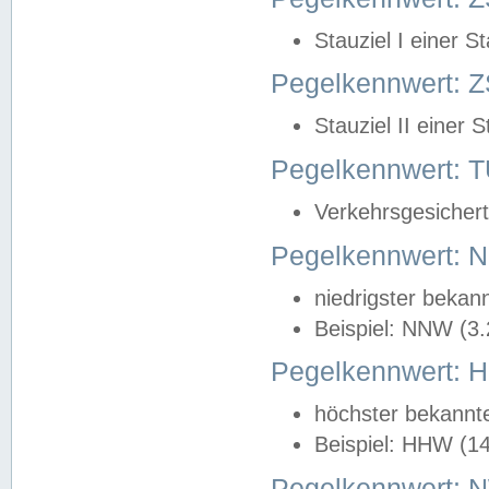
Stauziel I einer S
Pegelkennwert: Z
Stauziel II einer 
Pegelkennwert:
Verkehrsgesichert
Pegelkennwert:
niedrigster bekan
Beispiel: NNW (3
Pegelkennwert:
höchster bekannt
Beispiel: HHW (1
Pegelkennwert: 