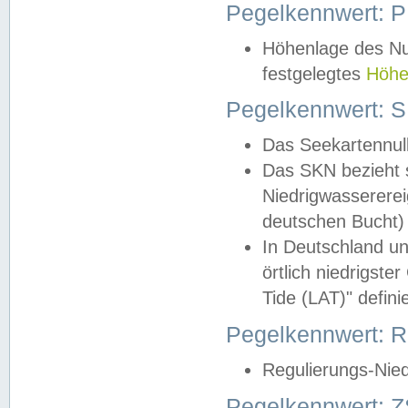
Pegelkennwert: 
Höhenlage des Nul
festgelegtes
Höhe
Pegelkennwert: 
Das Seekartennull
Das SKN bezieht s
Niedrigwassererei
deutschen Bucht) 
In Deutschland un
örtlich niedrigst
Tide (LAT)" definie
Pegelkennwert:
Regulierungs-Nie
Pegelkennwert: Z