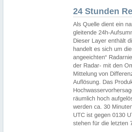
24 Stunden R
Als Quelle dient ein n
gleitende 24h-Aufsum
Dieser Layer enthält
handelt es sich um di
angeeichten“ Radarnie
der Radar- mit den O
Mittelung von Differe
Auflösung. Das Produk
Hochwasservorhersagez
räumlich hoch aufgelö
werden ca. 30 Minuten
UTC ist gegen 0130 UTC
stehen für die letzten