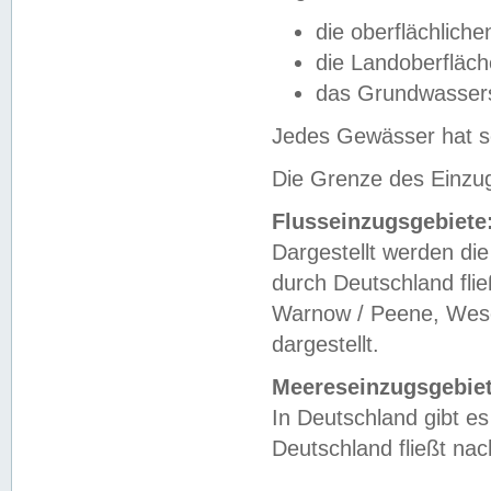
die oberflächlich
die Landoberfläc
das Grundwasser
Jedes Gewässer hat se
Die Grenze des Einzug
Flusseinzugsgebiete
Dargestellt werden die
durch Deutschland fli
Warnow / Peene, Weser
dargestellt.
Meereseinzugsgebiet
In Deutschland gibt 
Deutschland fließt n