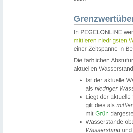
Grenzwertüber
In PEGELONLINE werde
mittleren niedrigsten
einer Zeitspanne in Be
Die farblichen Abstuf
aktuellen Wasserstand
Ist der aktuelle 
als
niedriger Was
Liegt der aktue
gilt dies als
mittle
mit
Grün
dargestel
Wasserstände obe
Wasserstand
und