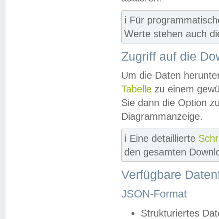
ℹ️ Für programmatisch
Werte stehen auch d
Zugriff auf die D
Um die Daten herunter
Tabelle
zu einem gewün
Sie dann die Option z
Diagrammanzeige.
ℹ️ Eine detaillierte
Schr
den gesamten Downlo
Verfügbare Daten
JSON-Format
Strukturiertes Da