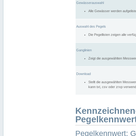
Gewässerauswahl
Alle Gewässer werden aufgelist
Auswahl des Pegels
Die Pegellisten zeigen alle ver
Ganglinien
Zeigt die ausgewählten Messwer
Download
Stellt die ausgewählten Messwer
kann txt, csv oder zrxp verwen
Kennzeichnen
Pegelkennwer
Pegelkennwert: 