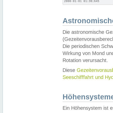
2000-01-01 01:30;645
Astronomische
Die astronomische Gez
(Gezeitenvorausberec
Die periodischen Schw
Wirkung von Mond und
Rotation verursacht.
Diese
Gezeitenvorau
Seeschifffahrt und Hy
Höhensystem
Ein Höhensystem ist e