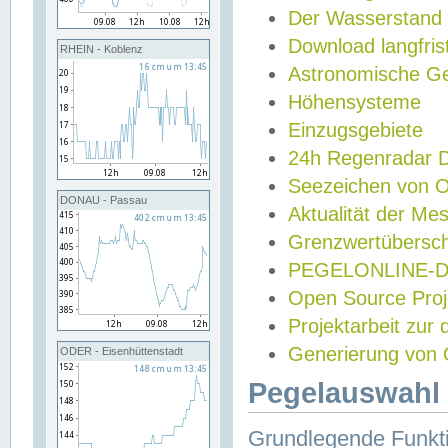
Der Wasserstand
Download langfris
RHEIN - Koblenz
Astronomische Gez
Höhensysteme
Einzugsgebiete
24h Regenradar
Seezeichen von 
DONAU - Passau
Aktualität der Me
Grenzwertübersch
PEGELONLINE-Di
Open Source Projek
Projektarbeit zur
Generierung von 
ODER - Eisenhüttenstadt
Pegelauswahl 
Grundlegende Funkti