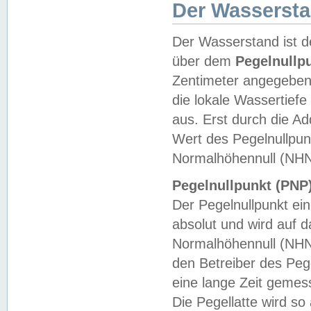
Der Wasserst
Der Wasserstand ist d
über dem
Pegelnullp
Zentimeter angegeben
die lokale Wassertie
aus. Erst durch die A
Wert des Pegelnullpun
Normalhöhennull (NHN
Pegelnullpunkt (PNP)
Der Pegelnullpunkt ei
absolut und wird auf
Normalhöhennull (NHN
den Betreiber des Pege
eine lange Zeit geme
Die Pegellatte wird s