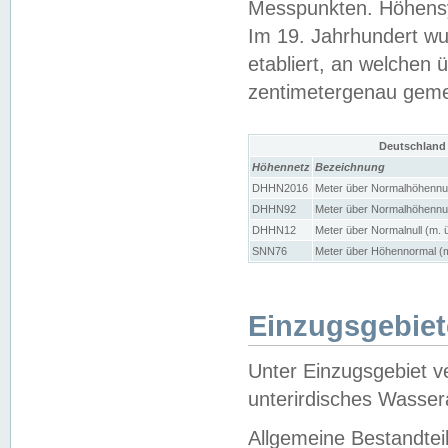
Messpunkten. Höhensy
Im 19. Jahrhundert wu
etabliert, an welchen 
zentimetergenau gem
Deutschland
Höhennetz
Bezeichnung
DHHN2016
Meter über Normalhöhennul
DHHN92
Meter über Normalhöhennul
DHHN12
Meter über Normalnull (m. 
SNN76
Meter über Höhennormal (m
Einzugsgebiet
Unter Einzugsgebiet v
unterirdisches Wasser
Allgemeine Bestandtei