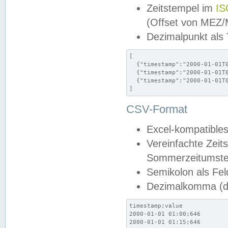
Zeitstempel im
IS
(Offset von MEZ
Dezimalpunkt als
[

  {"timestamp":"2000-01-01T0
  {"timestamp":"2000-01-01T0
  {"timestamp":"2000-01-01T0
]
CSV-Format
Excel-kompatibles
Vereinfachte Zeit
Sommerzeitumstel
Semikolon als Fel
Dezimalkomma (de
timestamp;value

2000-01-01 01:00;646

2000-01-01 01:15;646
