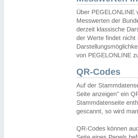
Über PEGELONLINE wer
Messwerten der Bundes
derzeit klassische Da
der Werte findet nicht 
Darstellungsmöglichkei
von PEGELONLINE zu 
QR-Codes
Auf der Stammdatensei
Seite anzeigen" ein Q
Stammdatenseite enthä
gescannt, so wird man
QR-Codes können auc
Seite eines Pegels be