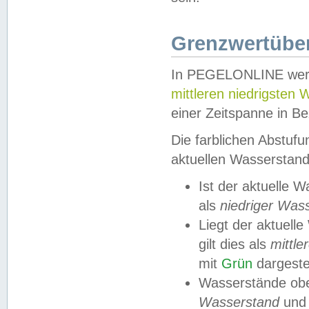
Grenzwertüber
In PEGELONLINE werde
mittleren niedrigsten
einer Zeitspanne in Be
Die farblichen Abstuf
aktuellen Wasserstand
Ist der aktuelle 
als
niedriger Was
Liegt der aktue
gilt dies als
mittle
mit
Grün
dargestel
Wasserstände obe
Wasserstand
und