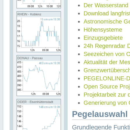
Der Wasserstand
Download langfris
RHEIN - Koblenz
Astronomische Gez
Höhensysteme
Einzugsgebiete
24h Regenradar
Seezeichen von 
DONAU - Passau
Aktualität der Me
Grenzwertübersch
PEGELONLINE-Di
Open Source Projek
Projektarbeit zur
Generierung von 
ODER - Eisenhüttenstadt
Pegelauswahl 
Grundlegende Funkti