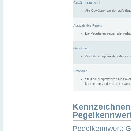
Gewässerauswahl
Alle Gewässer werden aufgelist
Auswahl des Pegels
Die Pegellisten zeigen alle ver
Ganglinien
Zeigt die ausgewählten Messwer
Download
Stellt die ausgewählten Messwer
kann txt, csv oder zrxp verwen
Kennzeichnen
Pegelkennwer
Pegelkennwert: 