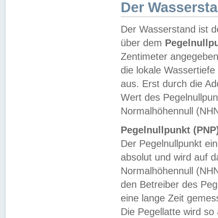
Der Wasserst
Der Wasserstand ist d
über dem
Pegelnullp
Zentimeter angegeben
die lokale Wassertie
aus. Erst durch die A
Wert des Pegelnullpun
Normalhöhennull (NHN
Pegelnullpunkt (PNP)
Der Pegelnullpunkt ei
absolut und wird auf
Normalhöhennull (NHN
den Betreiber des Pege
eine lange Zeit geme
Die Pegellatte wird s