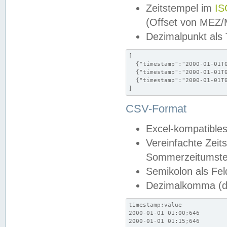
Zeitstempel im
IS
(Offset von MEZ
Dezimalpunkt als
[

  {"timestamp":"2000-01-01T0
  {"timestamp":"2000-01-01T0
  {"timestamp":"2000-01-01T0
]
CSV-Format
Excel-kompatibles
Vereinfachte Zeit
Sommerzeitumstel
Semikolon als Fel
Dezimalkomma (de
timestamp;value

2000-01-01 01:00;646

2000-01-01 01:15;646
