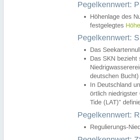
Pegelkennwert: 
Höhenlage des Nul
festgelegtes
Höhe
Pegelkennwert: 
Das Seekartennull
Das SKN bezieht s
Niedrigwassererei
deutschen Bucht) 
In Deutschland un
örtlich niedrigst
Tide (LAT)" definie
Pegelkennwert:
Regulierungs-Nie
Pegelkennwert: Z