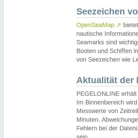
Seezeichen v
OpenSeaMap
↗
biete
nautische Information
Seamarks sind wichtig
Booten und Schiffen i
von Seezeichen wie Le
Aktualität der
PEGELONLINE erhält u
Im Binnenbereich wird 
Messwerte von Zeitreih
Minuten. Abweichungen
Fehlern bei der Daten
sein.