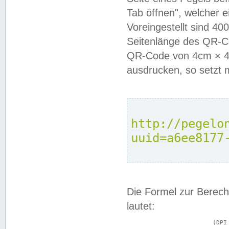
Tab öffnen", welcher 
Voreingestellt sind 4
Seitenlänge des QR-C
QR-Code von 4cm × 4c
ausdrucken, so setzt 
http://pegelo
uuid=a6ee8177
Die Formel zur Berech
lautet:
			(DPI × Druckkantenlänge in cm) ÷ 2,54 = Kantenlänge in Pixel
