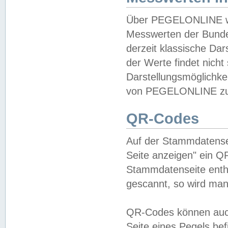
Über PEGELONLINE wer
Messwerten der Bundes
derzeit klassische Da
der Werte findet nicht 
Darstellungsmöglichkei
von PEGELONLINE zu 
QR-Codes
Auf der Stammdatensei
Seite anzeigen" ein Q
Stammdatenseite enthä
gescannt, so wird man
QR-Codes können auc
Seite eines Pegels be