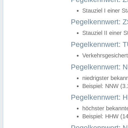
Stauziel I einer S
Pegelkennwert: Z
Stauziel II einer 
Pegelkennwert:
Verkehrsgesichert
Pegelkennwert:
niedrigster bekan
Beispiel: NNW (3
Pegelkennwert:
höchster bekannt
Beispiel: HHW (1
Pegelkennwert: 