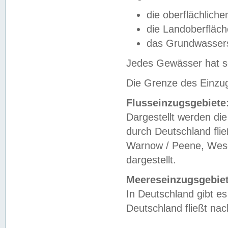
die oberflächlich
die Landoberfläc
das Grundwasser
Jedes Gewässer hat se
Die Grenze des Einzug
Flusseinzugsgebiete
Dargestellt werden die
durch Deutschland fli
Warnow / Peene, Weser
dargestellt.
Meereseinzugsgebiet
In Deutschland gibt 
Deutschland fließt n