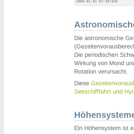
2000-01-01 01:30;645
Astronomische
Die astronomische Gez
(Gezeitenvorausberec
Die periodischen Schw
Wirkung von Mond und
Rotation verursacht.
Diese
Gezeitenvorau
Seeschifffahrt und Hy
Höhensystem
Ein Höhensystem ist e