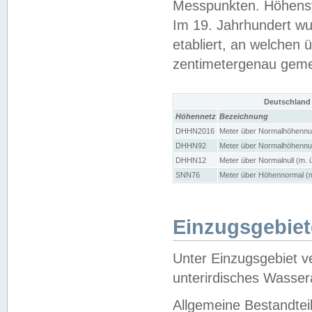
Messpunkten. Höhensy
Im 19. Jahrhundert wu
etabliert, an welchen 
zentimetergenau gem
Deutschland
Höhennetz
Bezeichnung
DHHN2016
Meter über Normalhöhennul
DHHN92
Meter über Normalhöhennul
DHHN12
Meter über Normalnull (m. 
SNN76
Meter über Höhennormal (m
Einzugsgebiet
Unter Einzugsgebiet v
unterirdisches Wasser
Allgemeine Bestandtei