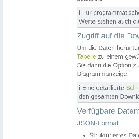
ℹ️ Für programmatisch
Werte stehen auch d
Zugriff auf die D
Um die Daten herunter
Tabelle
zu einem gewün
Sie dann die Option z
Diagrammanzeige.
ℹ️ Eine detaillierte
Schr
den gesamten Downlo
Verfügbare Daten
JSON-Format
Strukturiertes Da