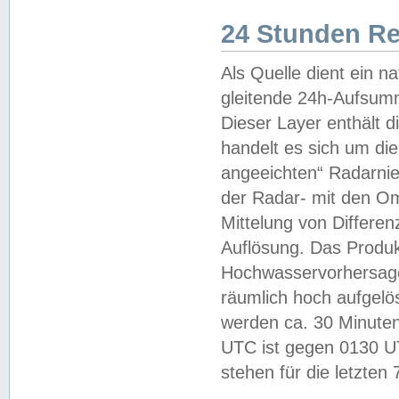
24 Stunden R
Als Quelle dient ein n
gleitende 24h-Aufsum
Dieser Layer enthält
handelt es sich um di
angeeichten“ Radarnie
der Radar- mit den O
Mittelung von Differe
Auflösung. Das Produk
Hochwasservorhersagez
räumlich hoch aufgelö
werden ca. 30 Minuten
UTC ist gegen 0130 UTC
stehen für die letzten