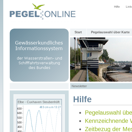
Hilfe
Link
Start
Pegelauswahl über Karte
Newsletter
Hilfe
Elbe - Cuxhaven Steubenhöft
Pegelauswahl übe
Kennzeichnende 
Zeitbezug der Me