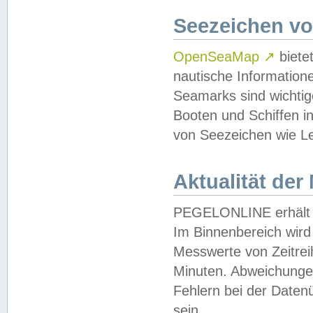
Seezeichen v
OpenSeaMap
↗
biete
nautische Information
Seamarks sind wichtig
Booten und Schiffen i
von Seezeichen wie Le
Aktualität der
PEGELONLINE erhält u
Im Binnenbereich wird 
Messwerte von Zeitreih
Minuten. Abweichungen
Fehlern bei der Daten
sein.