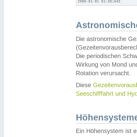
2000-01-01 01:30;645
Astronomische
Die astronomische Gez
(Gezeitenvorausberec
Die periodischen Schw
Wirkung von Mond und
Rotation verursacht.
Diese
Gezeitenvorau
Seeschifffahrt und Hy
Höhensystem
Ein Höhensystem ist e