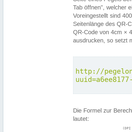
Tab öffnen", welcher 
Voreingestellt sind 4
Seitenlänge des QR-C
QR-Code von 4cm × 4c
ausdrucken, so setzt 
http://pegelo
uuid=a6ee8177
Die Formel zur Berech
lautet:
			(DPI × Druckkantenlänge in cm) ÷ 2,54 = Kantenlänge in Pixel
