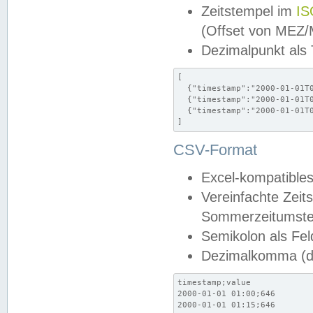
Zeitstempel im
IS
(Offset von MEZ
Dezimalpunkt als
[

  {"timestamp":"2000-01-01T0
  {"timestamp":"2000-01-01T0
  {"timestamp":"2000-01-01T0
]
CSV-Format
Excel-kompatibles
Vereinfachte Zeit
Sommerzeitumstel
Semikolon als Fel
Dezimalkomma (de
timestamp;value

2000-01-01 01:00;646

2000-01-01 01:15;646
