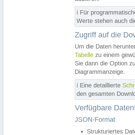
ℹ️ Für programmatisch
Werte stehen auch d
Zugriff auf die D
Um die Daten herunter
Tabelle
zu einem gewün
Sie dann die Option z
Diagrammanzeige.
ℹ️ Eine detaillierte
Schr
den gesamten Downlo
Verfügbare Daten
JSON-Format
Strukturiertes Da