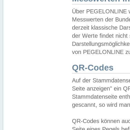
Über PEGELONLINE wer
Messwerten der Bundes
derzeit klassische Da
der Werte findet nicht 
Darstellungsmöglichkei
von PEGELONLINE zu 
QR-Codes
Auf der Stammdatensei
Seite anzeigen" ein Q
Stammdatenseite enthä
gescannt, so wird man
QR-Codes können auc
Seite eines Pegels be