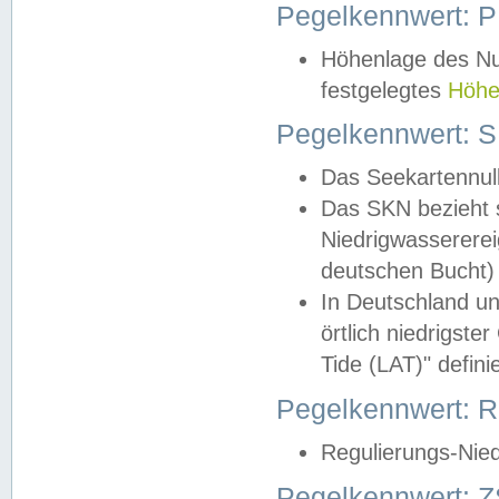
Pegelkennwert: 
Höhenlage des Nul
festgelegtes
Höhe
Pegelkennwert: 
Das Seekartennull
Das SKN bezieht s
Niedrigwassererei
deutschen Bucht) 
In Deutschland un
örtlich niedrigst
Tide (LAT)" definie
Pegelkennwert:
Regulierungs-Nie
Pegelkennwert: Z