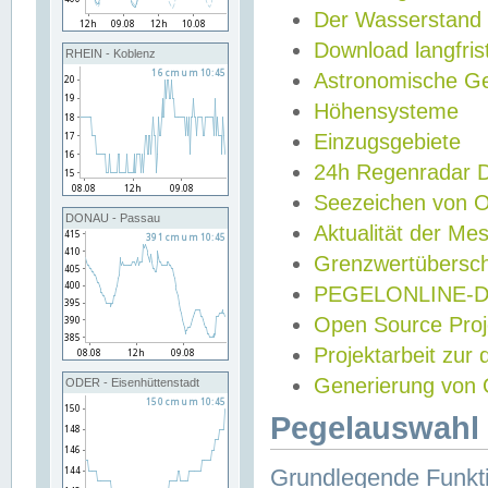
Der Wasserstand
Download langfris
RHEIN - Koblenz
Astronomische Gez
Höhensysteme
Einzugsgebiete
24h Regenradar
Seezeichen von 
DONAU - Passau
Aktualität der Me
Grenzwertübersch
PEGELONLINE-Di
Open Source Projek
Projektarbeit zur
Generierung von 
ODER - Eisenhüttenstadt
Pegelauswahl 
Grundlegende Funkti