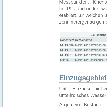
Messpunkten. Höhensy
Im 19. Jahrhundert wu
etabliert, an welchen 
zentimetergenau gem
Deutschland
Höhennetz
Bezeichnung
DHHN2016
Meter über Normalhöhennul
DHHN92
Meter über Normalhöhennul
DHHN12
Meter über Normalnull (m. 
SNN76
Meter über Höhennormal (m
Einzugsgebiet
Unter Einzugsgebiet v
unterirdisches Wasser
Allgemeine Bestandtei