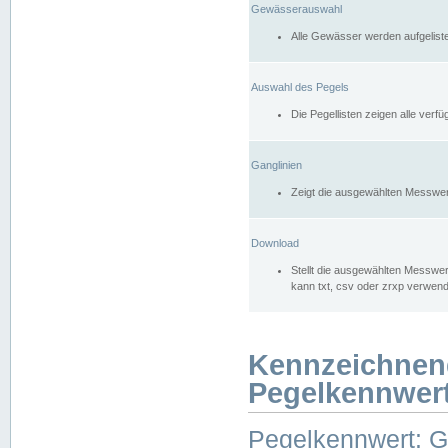
Gewässerauswahl
Alle Gewässer werden aufgelist
Auswahl des Pegels
Die Pegellisten zeigen alle ver
Ganglinien
Zeigt die ausgewählten Messwer
Download
Stellt die ausgewählten Messwer
kann txt, csv oder zrxp verwen
Kennzeichnen
Pegelkennwer
Pegelkennwert: 