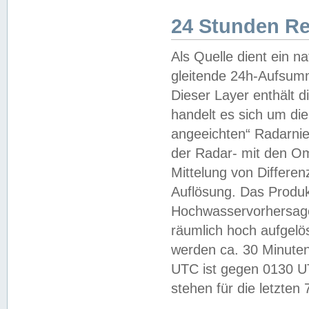
24 Stunden R
Als Quelle dient ein n
gleitende 24h-Aufsum
Dieser Layer enthält
handelt es sich um di
angeeichten“ Radarnie
der Radar- mit den O
Mittelung von Differe
Auflösung. Das Produk
Hochwasservorhersagez
räumlich hoch aufgelö
werden ca. 30 Minuten
UTC ist gegen 0130 UTC
stehen für die letzten