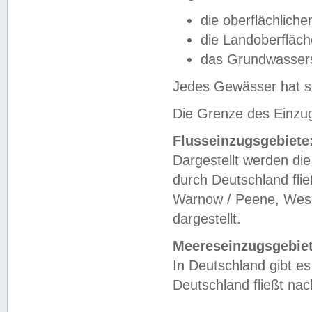
die oberflächlich
die Landoberfläc
das Grundwasser
Jedes Gewässer hat se
Die Grenze des Einzug
Flusseinzugsgebiete
Dargestellt werden die
durch Deutschland fli
Warnow / Peene, Weser
dargestellt.
Meereseinzugsgebiet
In Deutschland gibt 
Deutschland fließt n