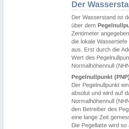
Der Wasserst
Der Wasserstand ist d
über dem
Pegelnullp
Zentimeter angegeben
die lokale Wassertie
aus. Erst durch die A
Wert des Pegelnullpun
Normalhöhennull (NHN
Pegelnullpunkt (PNP)
Der Pegelnullpunkt ei
absolut und wird auf
Normalhöhennull (NHN
den Betreiber des Pege
eine lange Zeit geme
Die Pegellatte wird s