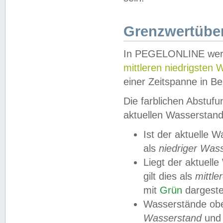
Grenzwertüber
In PEGELONLINE werde
mittleren niedrigsten
einer Zeitspanne in Be
Die farblichen Abstuf
aktuellen Wasserstand
Ist der aktuelle 
als
niedriger Was
Liegt der aktue
gilt dies als
mittle
mit
Grün
dargestel
Wasserstände obe
Wasserstand
und