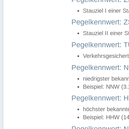
Stauziel I einer S
Pegelkennwert: Z
Stauziel II einer 
Pegelkennwert:
Verkehrsgesichert
Pegelkennwert:
niedrigster bekan
Beispiel: NNW (3
Pegelkennwert:
höchster bekannt
Beispiel: HHW (1
Pegelkennwert: 