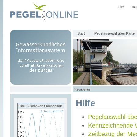
Hilfe
Link
Start
Pegelauswahl über Karte
Newsletter
Hilfe
Elbe - Cuxhaven Steubenhöft
Pegelauswahl übe
Kennzeichnende 
Zeitbezug der Me