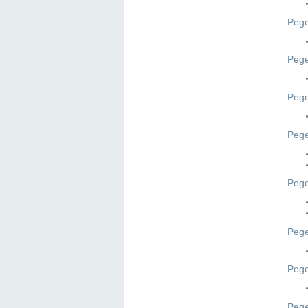
Pege
Pege
Peg
Pege
Pege
Pege
Pege
Peg