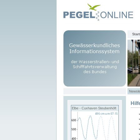
Start
Newsle
Hilf
Elbe - Cuxhaven Steubenhöft