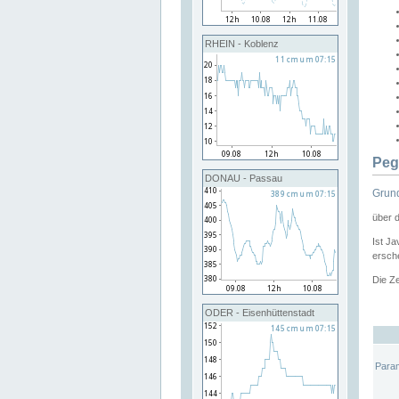
RHEIN - Koblenz
Peg
DONAU - Passau
Grund
über 
Ist Ja
ersche
Die Ze
ODER - Eisenhüttenstadt
Para