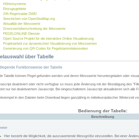
Höhensysteme
Einzugsgebiete
24h Regenradar DWD
Seezeichen von OpenSeaMap.org
Aktualität der Messwerte
Grenzwertüberschreitung der Messwerte
PEGELONLINE-Dienste
Open Source Projekt für die interaktive Online Visualisierung
Projektarbeit zur dynamischen Visualisierung von Messwerten
Generierung von QR-Codes für Pegelstammdatenseiten
elauswahl über Tabelle
legende Funktionsweise der Tabelle
die Tabelle können Pegel gefunden werden und deren Messwerte heruntergeladen oder visuali
vascript deaktiviert oder nicht verfügbar so muss jede Änderung mit der Bestätigung des "Filt
int nur bei deaktiviertem Javascript. Bei eingeschaltetem Javascript aktualisieren sich alle 
itstempel in den Dateien beim Download liegen ganzjährig in mitteleuropäischer Winterzeit vo
Bedienung der Tabelle:
Beschreibung
meter
Hier besteht die Möglichkeit, die auszuwertende Messgröße einzustellen. Bei einer Ände