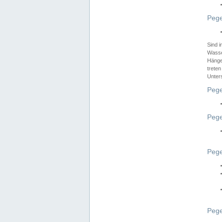
Pege
Sind 
Wasser
Hänge
treten
Unter
Pege
Pege
Pege
Pege