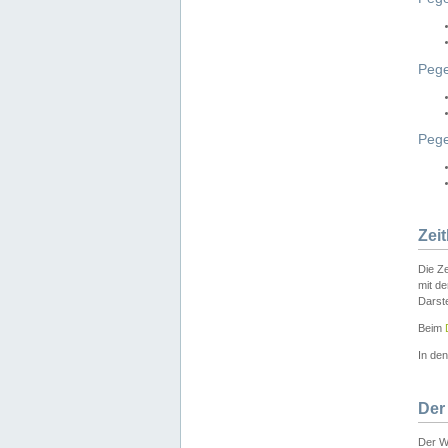
Pege
Peg
Zei
Die Ze
mit d
Darst
Beim
In de
Der
Der W