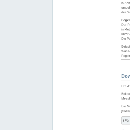
in Ze
umgeb
des W
Pegel
Der P
in Me
unter
Die Pe
Beisp
Wasse
Pegeln
Dow
PEGEL
Bei d
Messf
Die M
jeweil
ℹ️ F