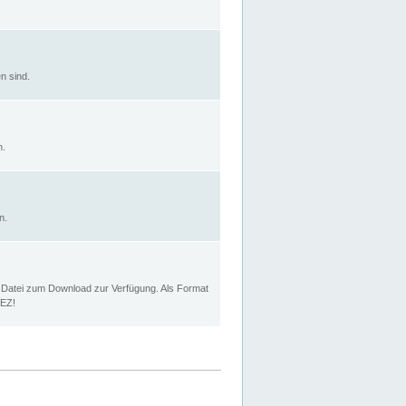
n sind.
n.
n.
p Datei zum Download zur Verfügung. Als Format
MEZ!