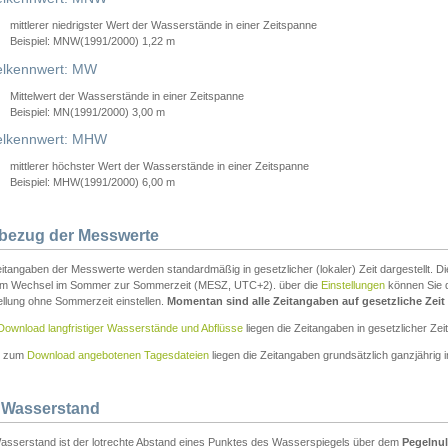
mittlerer niedrigster Wert der Wasserstände in einer Zeitspanne
Beispiel: MNW(1991/2000) 1,22 m
lkennwert: MW
Mittelwert der Wasserstände in einer Zeitspanne
Beispiel: MN(1991/2000) 3,00 m
elkennwert: MHW
mittlerer höchster Wert der Wasserstände in einer Zeitspanne
Beispiel: MHW(1991/2000) 6,00 m
tbezug der Messwerte
itangaben der Messwerte werden standardmäßig in gesetzlicher (lokaler) Zeit dargestellt. D
em Wechsel im Sommer zur Sommerzeit (MESZ, UTC+2). über die
Einstellungen
können Sie d
ellung ohne Sommerzeit einstellen.
Momentan sind alle Zeitangaben auf gesetzliche Zeit e
Download langfristiger Wasserstände und Abflüsse
liegen die Zeitangaben in gesetzlicher Zeit
n zum
Download angebotenen Tagesdateien
liegen die Zeitangaben grundsätzlich ganzjährig in
 Wasserstand
asserstand ist der lotrechte Abstand eines Punktes des Wasserspiegels über dem
Pegelnul