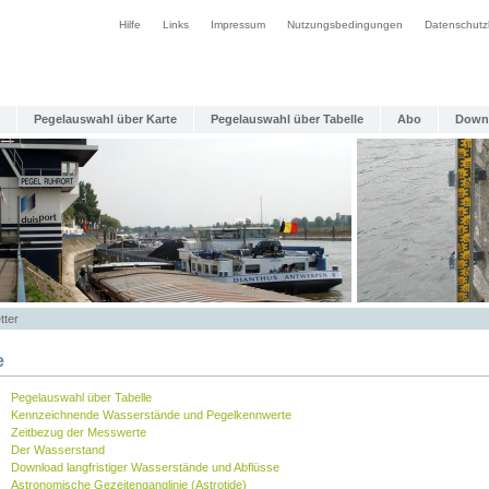
Hilfe
Links
Impressum
Nutzungsbedingungen
Datenschutz
Pegelauswahl über Karte
Pegelauswahl über Tabelle
Abo
Down
tter
e
Pegelauswahl über Tabelle
Kennzeichnende Wasserstände und Pegelkennwerte
Zeitbezug der Messwerte
Der Wasserstand
Download langfristiger Wasserstände und Abflüsse
Astronomische Gezeitenganglinie (Astrotide)