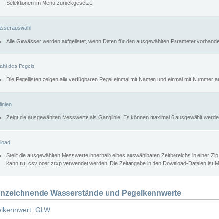
Selektionen im Menü zurückgesetzt.
sserauswahl
Alle Gewässer werden aufgelistet, wenn Daten für den ausgewählten Parameter vorhande
ahl des Pegels
Die Pegellisten zeigen alle verfügbaren Pegel einmal mit Namen und einmal mit Nummer a
inien
Zeigt die ausgewählten Messwerte als Ganglinie. Es können maximal 6 ausgewählt werde
load
Stellt die ausgewählten Messwerte innerhalb eines auswählbaren Zeitbereichs in einer Zi
kann txt, csv oder zrxp verwendet werden. Die Zeitangabe in den Download-Dateien ist 
nzeichnende Wasserstände und Pegelkennwerte
lkennwert: GLW