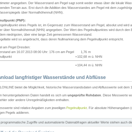
ntimeter angegeben. Der Wasserstand am Pegel sagt somit weder etwas über die lokale Wa
enden Terrain aus. Erst durch die Addition des Wasserstandes am Pegel mit dem zugehörig
asserspiegels über Normalhöhennull (NHN).
nullpunkt (PNP):
egelnullpunkt eines Pegels ist, im Gegensatz zum Wasserstand am Pegel, absolut und wir
ter über Normalhöhennull (NHN) angegeben. Der Wert des Pegelnullpunktes wird durch den Bet
 dem niedrigsten, über eine lange Zeit gemessenen Wasserstand.
gellatte wird so angebracht, dass deren Nullmarkierung dem Pegelnullpunkt entspricht.
iel am Pegel Dresden:
rstand am 16.07.2013 08:00 Uhr: 176 cm am Pegel
1,76
m
ullpunkt
+
102,68
m ü. NHN
=
104,44
m ü. NHN
nload langfristiger Wasserstände und Abflüsse
ONLINE bietet die Möglichkeit, historische Wasserstandsdaten und Abflusswerte seit dem 1
en heruntergeladenen Daten handelt es sich um
ungeprüfte Rohdaten
. Diese Messwerte wur
ehler oder andere Unregelmäßigkeiten enthalten.
esswerte sind relative Angaben zum jeweiligen
Pegelnullpunkt
. Für absolute Höhenangaben 
igen Pegels addieren.
ür programmatische Zugriffe und automatisierte Datenabfragen aktueller Werte stehen auch d