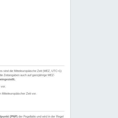
ies sind die Mitteleuropäische Zeit (MEZ, UTC+1)
ie Zeitangaben auch auf ganzjährige MEZ-
ingestellt.
 vor.
 Mitteleuropäischer Zeit vor.
lpunkt (PNP)
der Pegellatte und wird in der Regel