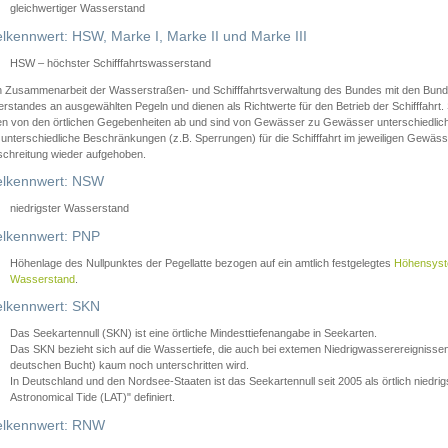
gleichwertiger Wasserstand
lkennwert: HSW, Marke I, Marke II und Marke III
HSW – höchster Schifffahrtswasserstand
in Zusammenarbeit der Wasserstraßen- und Schifffahrtsverwaltung des Bundes mit den Bund
standes an ausgewählten Pegeln und dienen als Richtwerte für den Betrieb der Schifffahrt. 
n von den örtlichen Gegebenheiten ab und sind von Gewässer zu Gewässer unterschiedlich
 unterschiedliche Beschränkungen (z.B. Sperrungen) für die Schifffahrt im jeweiligen Gewäss
schreitung wieder aufgehoben.
lkennwert: NSW
niedrigster Wasserstand
lkennwert: PNP
Höhenlage des Nullpunktes der Pegellatte bezogen auf ein amtlich festgelegtes
Höhensys
Wasserstand
.
lkennwert: SKN
Das Seekartennull (SKN) ist eine örtliche Mindesttiefenangabe in Seekarten.
Das SKN bezieht sich auf die Wassertiefe, die auch bei extemen Niedrigwasserereignissen
deutschen Bucht) kaum noch unterschritten wird.
In Deutschland und den Nordsee-Staaten ist das Seekartennull seit 2005 als örtlich nie
Astronomical Tide (LAT)" definiert.
lkennwert: RNW