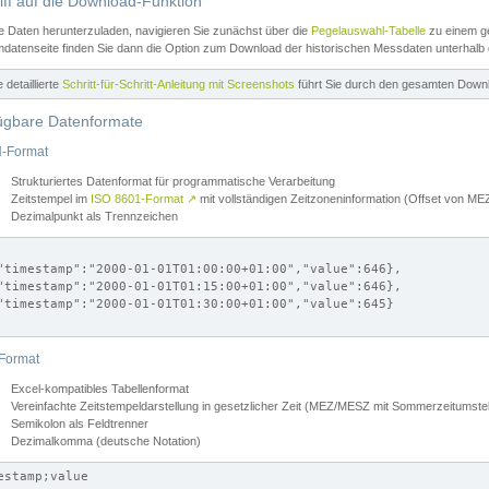
iff auf die Download-Funktion
e Daten herunterzuladen, navigieren Sie zunächst über die
Pegelauswahl-Tabelle
zu einem ge
datenseite finden Sie dann die Option zum Download der historischen Messdaten unterhalb
ne detaillierte
Schritt-für-Schritt-Anleitung mit Screenshots
führt Sie durch den gesamten Down
ügbare Datenformate
-Format
Strukturiertes Datenformat für programmatische Verarbeitung
Zeitstempel im
ISO 8601-Format
↗
mit vollständigen Zeitzoneninformation (Offset von 
Dezimalpunkt als Trennzeichen
"timestamp":"2000-01-01T01:00:00+01:00","value":646},

"timestamp":"2000-01-01T01:15:00+01:00","value":646},

"timestamp":"2000-01-01T01:30:00+01:00","value":645}

Format
Excel-kompatibles Tabellenformat
Vereinfachte Zeitstempeldarstellung in gesetzlicher Zeit (MEZ/MESZ mit Sommerzeitumstel
Semikolon als Feldtrenner
Dezimalkomma (deutsche Notation)
estamp;value
