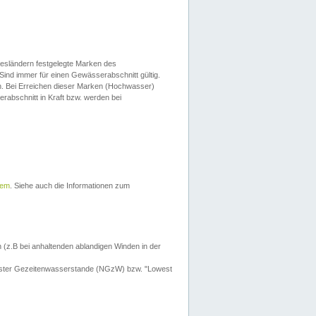
esländern festgelegte Marken des
Sind immer für einen Gewässerabschnitt gültig.
. Bei Erreichen dieser Marken (Hochwasser)
erabschnitt in Kraft bzw. werden bei
tem
. Siehe auch die Informationen zum
 (z.B bei anhaltenden ablandigen Winden in der
drigster Gezeitenwasserstande (NGzW) bzw. "Lowest