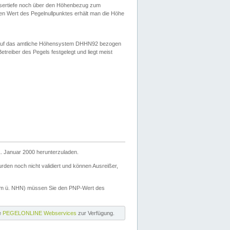
ssertiefe noch über den Höhenbezug zum
en Wert des Pegelnullpunktes erhält man die Höhe
d auf das amtliche Höhensystem DHHN92 bezogen
reiber des Pegels festgelegt und liegt meist
. Januar 2000 herunterzuladen.
den noch nicht validiert und können Ausreißer,
(m ü. NHN) müssen Sie den PNP-Wert des
ie
PEGELONLINE Webservices
zur Verfügung.