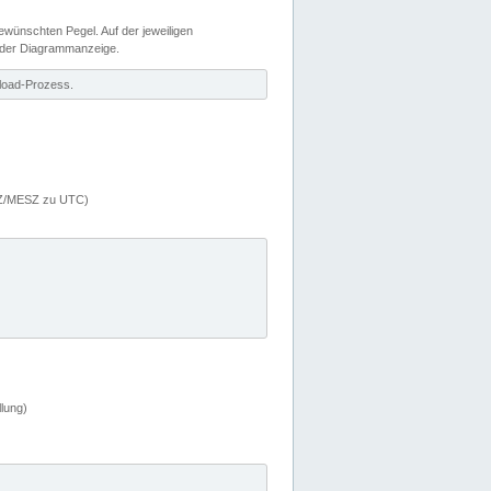
wünschten Pegel. Auf der jeweiligen
 der Diagrammanzeige.
load-Prozess.
MEZ/MESZ zu UTC)
lung)