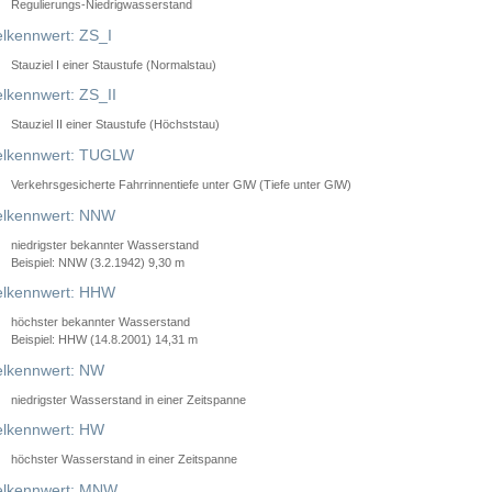
Regulierungs-Niedrigwasserstand
lkennwert: ZS_I
Stauziel I einer Staustufe (Normalstau)
lkennwert: ZS_II
Stauziel II einer Staustufe (Höchststau)
elkennwert: TUGLW
Verkehrsgesicherte Fahrrinnentiefe unter GlW (Tiefe unter GlW)
lkennwert: NNW
niedrigster bekannter Wasserstand
Beispiel: NNW (3.2.1942) 9,30 m
lkennwert: HHW
höchster bekannter Wasserstand
Beispiel: HHW (14.8.2001) 14,31 m
lkennwert: NW
niedrigster Wasserstand in einer Zeitspanne
lkennwert: HW
höchster Wasserstand in einer Zeitspanne
elkennwert: MNW