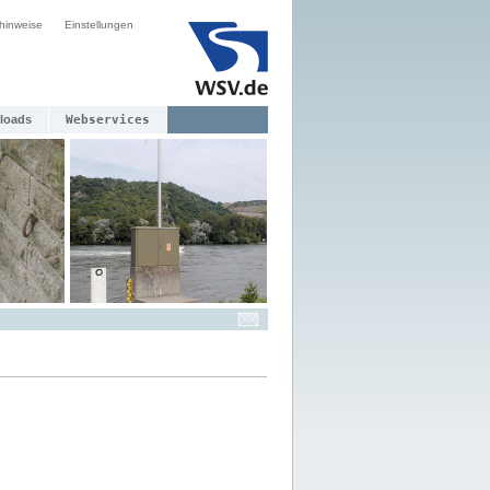
hinweise
Einstellungen
loads
Webservices