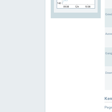
Gewä
Ausw
Gangl
Down
Ken
Pege