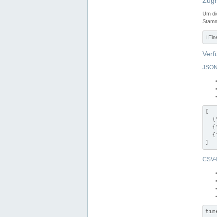
Zugr
Um di
Stamm
ℹ️ Ei
Verf
JSON
[

  {
  {
  {
]
CSV-
tim