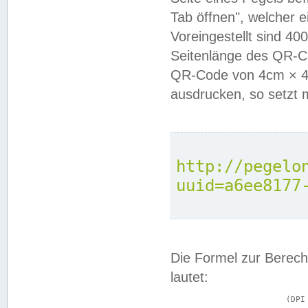
Tab öffnen", welcher 
Voreingestellt sind 4
Seitenlänge des QR-C
QR-Code von 4cm × 4c
ausdrucken, so setzt 
http://pegelo
uuid=a6ee8177
Die Formel zur Berech
lautet:
			(DPI × Druckkantenlänge in cm) ÷ 2,54 = Kantenlänge in Pixel
