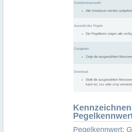
Gewässerauswahl
Alle Gewässer werden aufgelist
Auswahl des Pegels
Die Pegellisten zeigen alle ver
Ganglinien
Zeigt die ausgewählten Messwer
Download
Stellt die ausgewählten Messwer
kann txt, csv oder zrxp verwen
Kennzeichnen
Pegelkennwer
Pegelkennwert: 