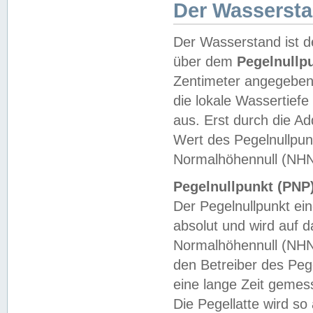
Der Wasserst
Der Wasserstand ist d
über dem
Pegelnullp
Zentimeter angegeben
die lokale Wassertie
aus. Erst durch die A
Wert des Pegelnullpun
Normalhöhennull (NHN
Pegelnullpunkt (PNP)
Der Pegelnullpunkt ei
absolut und wird auf
Normalhöhennull (NHN
den Betreiber des Pege
eine lange Zeit geme
Die Pegellatte wird s