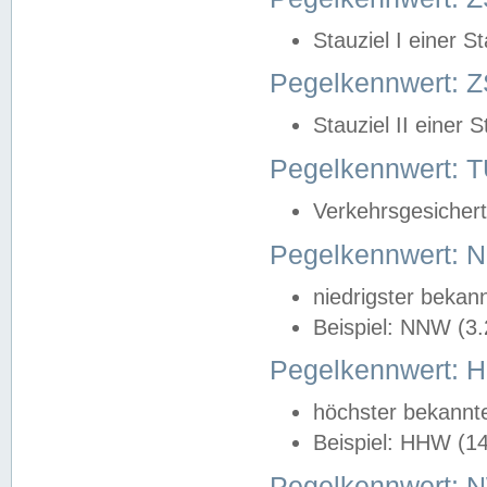
Stauziel I einer S
Pegelkennwert: Z
Stauziel II einer 
Pegelkennwert:
Verkehrsgesichert
Pegelkennwert:
niedrigster bekan
Beispiel: NNW (3
Pegelkennwert:
höchster bekannt
Beispiel: HHW (1
Pegelkennwert: 