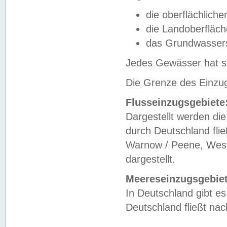
die oberflächlich
die Landoberfläc
das Grundwasser
Jedes Gewässer hat se
Die Grenze des Einzug
Flusseinzugsgebiete
Dargestellt werden die
durch Deutschland fli
Warnow / Peene, Weser
dargestellt.
Meereseinzugsgebiet
In Deutschland gibt 
Deutschland fließt n