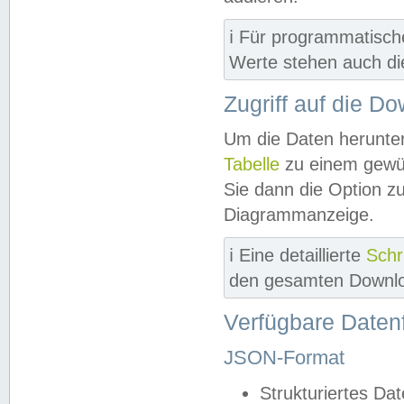
ℹ️ Für programmatisch
Werte stehen auch d
Zugriff auf die D
Um die Daten herunter
Tabelle
zu einem gewün
Sie dann die Option z
Diagrammanzeige.
ℹ️ Eine detaillierte
Schr
den gesamten Downlo
Verfügbare Daten
JSON-Format
Strukturiertes Da