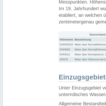
Messpunkten. Höhensy
Im 19. Jahrhundert wu
etabliert, an welchen 
zentimetergenau gem
Deutschland
Höhennetz
Bezeichnung
DHHN2016
Meter über Normalhöhennul
DHHN92
Meter über Normalhöhennul
DHHN12
Meter über Normalnull (m. 
SNN76
Meter über Höhennormal (m
Einzugsgebiet
Unter Einzugsgebiet v
unterirdisches Wasser
Allgemeine Bestandtei