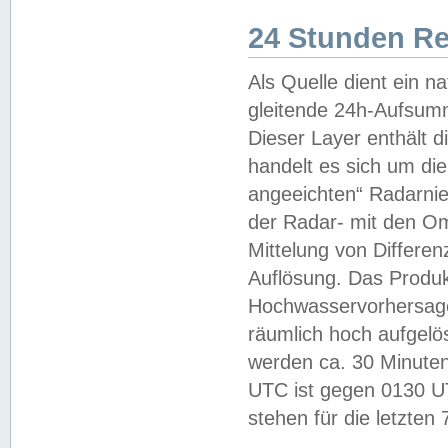
24 Stunden R
Als Quelle dient ein n
gleitende 24h-Aufsum
Dieser Layer enthält
handelt es sich um di
angeeichten“ Radarnie
der Radar- mit den O
Mittelung von Differe
Auflösung. Das Produk
Hochwasservorhersagez
räumlich hoch aufgelö
werden ca. 30 Minuten
UTC ist gegen 0130 UTC
stehen für die letzten