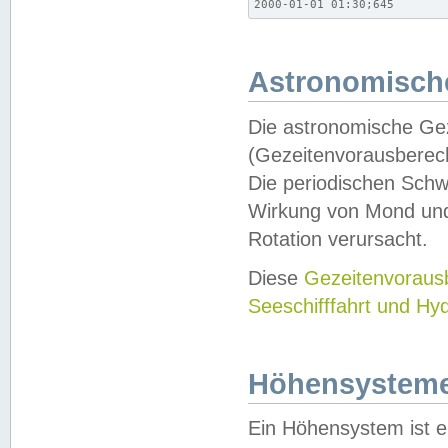
2000-01-01 01:30;645
Astronomische
Die astronomische Gez
(Gezeitenvorausberec
Die periodischen Schw
Wirkung von Mond und
Rotation verursacht.
Diese
Gezeitenvorau
Seeschifffahrt und Hy
Höhensystem
Ein Höhensystem ist e