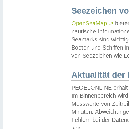
Seezeichen v
OpenSeaMap
↗
biete
nautische Information
Seamarks sind wichtig
Booten und Schiffen i
von Seezeichen wie Le
Aktualität der
PEGELONLINE erhält u
Im Binnenbereich wird 
Messwerte von Zeitreih
Minuten. Abweichungen
Fehlern bei der Daten
sein.