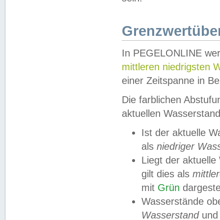
Grenzwertüber
In PEGELONLINE werde
mittleren niedrigsten
einer Zeitspanne in Be
Die farblichen Abstuf
aktuellen Wasserstand
Ist der aktuelle 
als
niedriger Was
Liegt der aktue
gilt dies als
mittle
mit
Grün
dargestel
Wasserstände obe
Wasserstand
und