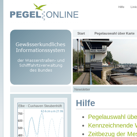
Hilfe
Link
Start
Pegelauswahl über Karte
Newsletter
Hilfe
Elbe - Cuxhaven Steubenhöft
Pegelauswahl übe
Kennzeichnende 
Zeitbezug der Me