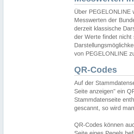
Über PEGELONLINE wer
Messwerten der Bundes
derzeit klassische Da
der Werte findet nicht 
Darstellungsmöglichkei
von PEGELONLINE zu 
QR-Codes
Auf der Stammdatensei
Seite anzeigen" ein Q
Stammdatenseite enthä
gescannt, so wird man
QR-Codes können auc
Seite eines Pegels be