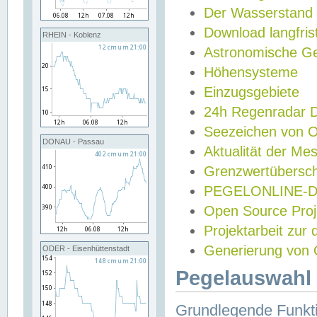
Der Wasserstand
Download langfris
RHEIN - Koblenz
Astronomische Gez
Höhensysteme
Einzugsgebiete
24h Regenradar
Seezeichen von 
DONAU - Passau
Aktualität der Me
Grenzwertübersch
PEGELONLINE-Di
Open Source Projek
Projektarbeit zur
Generierung von 
ODER - Eisenhüttenstadt
Pegelauswahl 
Grundlegende Funkti