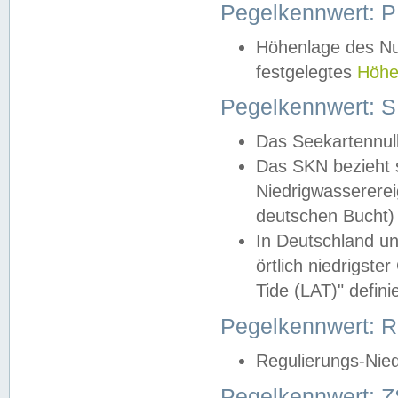
Pegelkennwert: 
Höhenlage des Nul
festgelegtes
Höhe
Pegelkennwert: 
Das Seekartennull
Das SKN bezieht s
Niedrigwassererei
deutschen Bucht) 
In Deutschland un
örtlich niedrigst
Tide (LAT)" definie
Pegelkennwert:
Regulierungs-Nie
Pegelkennwert: Z