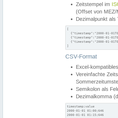
Zeitstempel im
IS
(Offset von MEZ
Dezimalpunkt als
[

  {"timestamp":"2000-01-01T0
  {"timestamp":"2000-01-01T0
  {"timestamp":"2000-01-01T0
]
CSV-Format
Excel-kompatibles
Vereinfachte Zeit
Sommerzeitumstel
Semikolon als Fel
Dezimalkomma (de
timestamp;value

2000-01-01 01:00;646

2000-01-01 01:15;646
