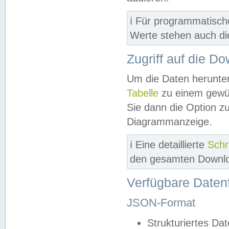
ℹ️ Für programmatisch
Werte stehen auch d
Zugriff auf die D
Um die Daten herunter
Tabelle
zu einem gewün
Sie dann die Option z
Diagrammanzeige.
ℹ️ Eine detaillierte
Schr
den gesamten Downlo
Verfügbare Daten
JSON-Format
Strukturiertes Da