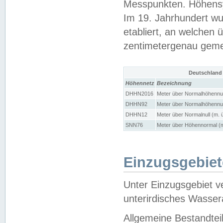
Messpunkten. Höhensy
Im 19. Jahrhundert wu
etabliert, an welchen 
zentimetergenau gem
Deutschland
Höhennetz
Bezeichnung
DHHN2016
Meter über Normalhöhennul
DHHN92
Meter über Normalhöhennul
DHHN12
Meter über Normalnull (m. 
SNN76
Meter über Höhennormal (m
Einzugsgebiet
Unter Einzugsgebiet v
unterirdisches Wasser
Allgemeine Bestandtei