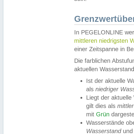
Grenzwertüber
In PEGELONLINE werde
mittleren niedrigsten
einer Zeitspanne in Be
Die farblichen Abstuf
aktuellen Wasserstand
Ist der aktuelle 
als
niedriger Was
Liegt der aktue
gilt dies als
mittle
mit
Grün
dargestel
Wasserstände obe
Wasserstand
und