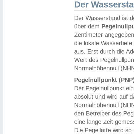
Der Wasserst
Der Wasserstand ist d
über dem
Pegelnullp
Zentimeter angegeben
die lokale Wassertie
aus. Erst durch die A
Wert des Pegelnullpun
Normalhöhennull (NHN
Pegelnullpunkt (PNP)
Der Pegelnullpunkt ei
absolut und wird auf
Normalhöhennull (NHN
den Betreiber des Pege
eine lange Zeit geme
Die Pegellatte wird s