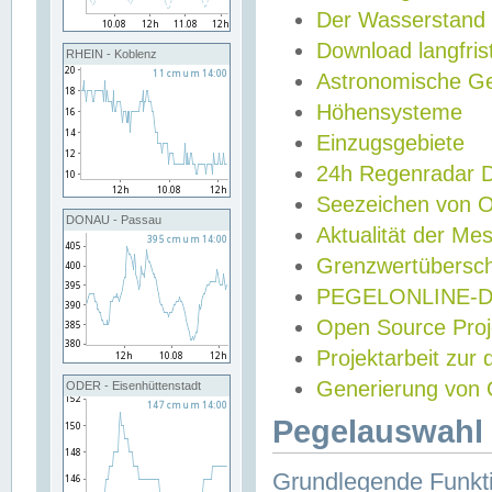
Der Wasserstand
Download langfris
RHEIN - Koblenz
Astronomische Gez
Höhensysteme
Einzugsgebiete
24h Regenradar
Seezeichen von 
DONAU - Passau
Aktualität der Me
Grenzwertübersch
PEGELONLINE-Di
Open Source Projek
Projektarbeit zur
Generierung von 
ODER - Eisenhüttenstadt
Pegelauswahl 
Grundlegende Funkti