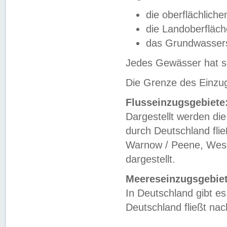
die oberflächlich
die Landoberfläc
das Grundwasser
Jedes Gewässer hat se
Die Grenze des Einzug
Flusseinzugsgebiete
Dargestellt werden die
durch Deutschland fli
Warnow / Peene, Weser
dargestellt.
Meereseinzugsgebiet
In Deutschland gibt 
Deutschland fließt n