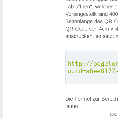
Tab öffnen", welcher 
Voreingestellt sind 4
Seitenlänge des QR-C
QR-Code von 4cm × 4c
ausdrucken, so setzt 
http://pegelo
uuid=a6ee8177
Die Formel zur Berech
lautet:
			(DPI × Druckkantenlänge in cm) ÷ 2,54 = Kantenlänge in Pixel
