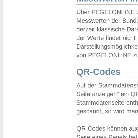
Über PEGELONLINE wer
Messwerten der Bundes
derzeit klassische Da
der Werte findet nicht 
Darstellungsmöglichkei
von PEGELONLINE zu 
QR-Codes
Auf der Stammdatensei
Seite anzeigen" ein Q
Stammdatenseite enthä
gescannt, so wird man
QR-Codes können auc
Seite eines Pegels be