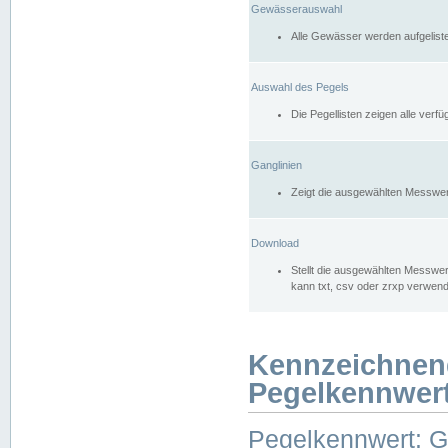
Gewässerauswahl
Alle Gewässer werden aufgelist
Auswahl des Pegels
Die Pegellisten zeigen alle ver
Ganglinien
Zeigt die ausgewählten Messwer
Download
Stellt die ausgewählten Messwer
kann txt, csv oder zrxp verwen
Kennzeichnen
Pegelkennwer
Pegelkennwert: 