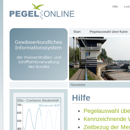
Hilfe
Link
Start
Pegelauswahl über Karte
Newsletter
Hilfe
Elbe - Cuxhaven Steubenhöft
Pegelauswahl übe
Kennzeichnende 
Zeitbezug der Me