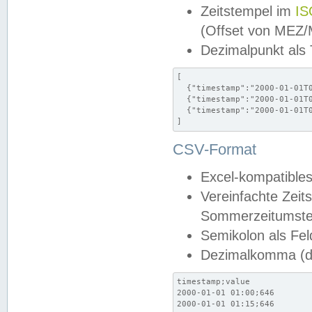
Zeitstempel im
IS
(Offset von MEZ
Dezimalpunkt als
[

  {"timestamp":"2000-01-01T0
  {"timestamp":"2000-01-01T0
  {"timestamp":"2000-01-01T0
]
CSV-Format
Excel-kompatibles
Vereinfachte Zeit
Sommerzeitumstel
Semikolon als Fel
Dezimalkomma (de
timestamp;value

2000-01-01 01:00;646

2000-01-01 01:15;646
