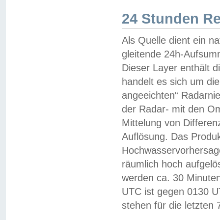
24 Stunden R
Als Quelle dient ein n
gleitende 24h-Aufsum
Dieser Layer enthält
handelt es sich um di
angeeichten“ Radarnie
der Radar- mit den O
Mittelung von Differe
Auflösung. Das Produk
Hochwasservorhersagez
räumlich hoch aufgelö
werden ca. 30 Minuten
UTC ist gegen 0130 UTC
stehen für die letzten