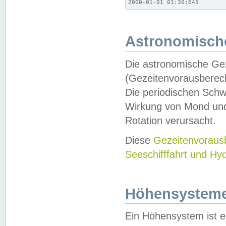
2000-01-01 01:30;645
Astronomische
Die astronomische Gez
(Gezeitenvorausberec
Die periodischen Schw
Wirkung von Mond und
Rotation verursacht.
Diese
Gezeitenvorau
Seeschifffahrt und Hy
Höhensystem
Ein Höhensystem ist e