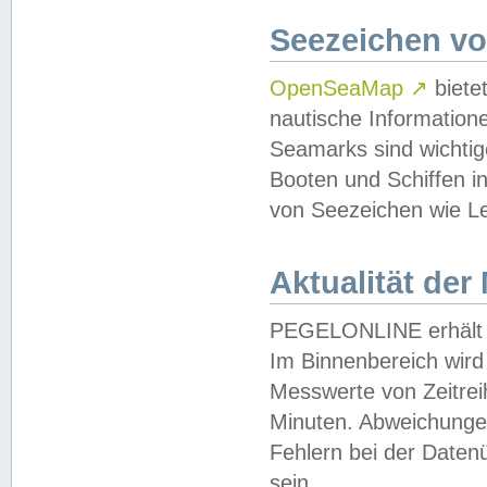
Seezeichen v
OpenSeaMap
↗
biete
nautische Information
Seamarks sind wichtig
Booten und Schiffen i
von Seezeichen wie Le
Aktualität der
PEGELONLINE erhält u
Im Binnenbereich wird 
Messwerte von Zeitreih
Minuten. Abweichungen
Fehlern bei der Daten
sein.