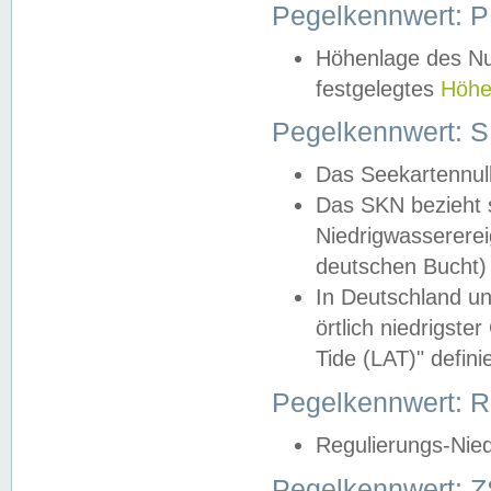
Pegelkennwert: 
Höhenlage des Nul
festgelegtes
Höhe
Pegelkennwert: 
Das Seekartennull
Das SKN bezieht s
Niedrigwassererei
deutschen Bucht) 
In Deutschland un
örtlich niedrigst
Tide (LAT)" definie
Pegelkennwert:
Regulierungs-Nie
Pegelkennwert: Z