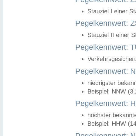
Stauziel I einer S
Pegelkennwert: Z
Stauziel II einer 
Pegelkennwert:
Verkehrsgesichert
Pegelkennwert:
niedrigster bekan
Beispiel: NNW (3
Pegelkennwert:
höchster bekannt
Beispiel: HHW (1
Pegelkennwert: 