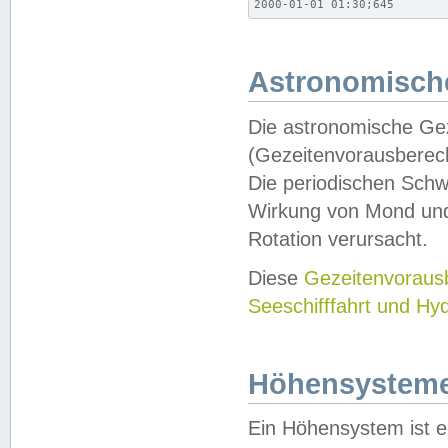
2000-01-01 01:30;645
Astronomische
Die astronomische Gez
(Gezeitenvorausberec
Die periodischen Schw
Wirkung von Mond und
Rotation verursacht.
Diese
Gezeitenvorau
Seeschifffahrt und Hy
Höhensystem
Ein Höhensystem ist e