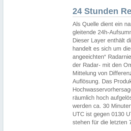
24 Stunden R
Als Quelle dient ein n
gleitende 24h-Aufsum
Dieser Layer enthält
handelt es sich um di
angeeichten“ Radarnie
der Radar- mit den O
Mittelung von Differe
Auflösung. Das Produk
Hochwasservorhersagez
räumlich hoch aufgelö
werden ca. 30 Minuten
UTC ist gegen 0130 UTC
stehen für die letzten