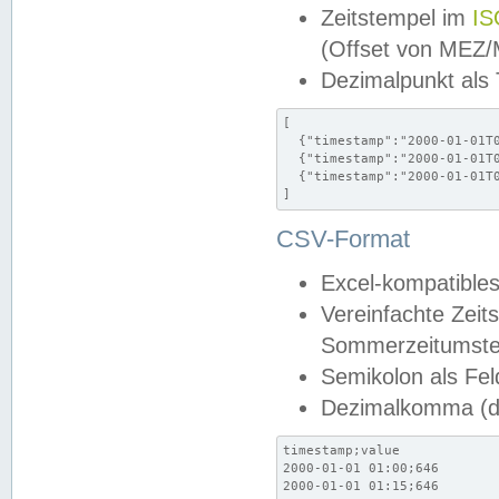
Zeitstempel im
IS
(Offset von MEZ
Dezimalpunkt als
[

  {"timestamp":"2000-01-01T0
  {"timestamp":"2000-01-01T0
  {"timestamp":"2000-01-01T0
]
CSV-Format
Excel-kompatibles
Vereinfachte Zeit
Sommerzeitumstel
Semikolon als Fel
Dezimalkomma (de
timestamp;value

2000-01-01 01:00;646

2000-01-01 01:15;646
