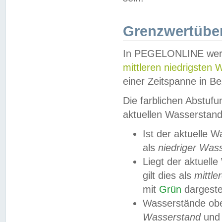
Grenzwertüber
In PEGELONLINE werde
mittleren niedrigsten
einer Zeitspanne in Be
Die farblichen Abstuf
aktuellen Wasserstand
Ist der aktuelle 
als
niedriger Was
Liegt der aktue
gilt dies als
mittle
mit
Grün
dargestel
Wasserstände obe
Wasserstand
und