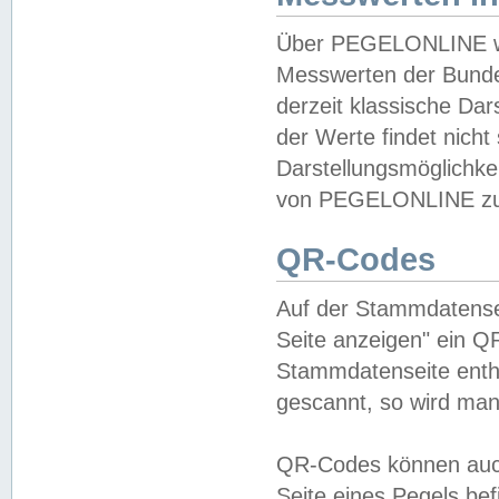
Über PEGELONLINE wer
Messwerten der Bundes
derzeit klassische Da
der Werte findet nicht 
Darstellungsmöglichkei
von PEGELONLINE zu 
QR-Codes
Auf der Stammdatensei
Seite anzeigen" ein Q
Stammdatenseite enthä
gescannt, so wird man
QR-Codes können auc
Seite eines Pegels be