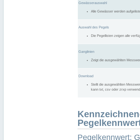
Gewässerauswahl
Alle Gewässer werden aufgelist
Auswahl des Pegels
Die Pegellisten zeigen alle ver
Ganglinien
Zeigt die ausgewählten Messwer
Download
Stellt die ausgewählten Messwer
kann txt, csv oder zrxp verwen
Kennzeichnen
Pegelkennwer
Pegelkennwert: 