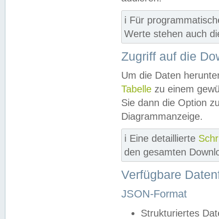
ℹ️ Für programmatisch
Werte stehen auch d
Zugriff auf die D
Um die Daten herunter
Tabelle
zu einem gewün
Sie dann die Option z
Diagrammanzeige.
ℹ️ Eine detaillierte
Schr
den gesamten Downlo
Verfügbare Daten
JSON-Format
Strukturiertes Da