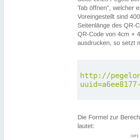
Tab öffnen", welcher 
Voreingestellt sind 4
Seitenlänge des QR-C
QR-Code von 4cm × 4c
ausdrucken, so setzt 
http://pegelo
uuid=a6ee8177
Die Formel zur Berech
lautet:
			(DPI × Druckkantenlänge in cm) ÷ 2,54 = Kantenlänge in Pixel
