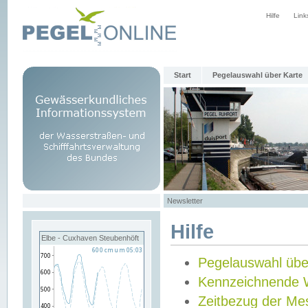
Hilfe
Link
Start
Pegelauswahl über Karte
Newsletter
Hilfe
Elbe - Cuxhaven Steubenhöft
Pegelauswahl übe
Kennzeichnende 
Zeitbezug der Me