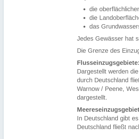
die oberflächlich
die Landoberfläc
das Grundwasser
Jedes Gewässer hat se
Die Grenze des Einzug
Flusseinzugsgebiete
Dargestellt werden die
durch Deutschland fli
Warnow / Peene, Weser
dargestellt.
Meereseinzugsgebiet
In Deutschland gibt 
Deutschland fließt n