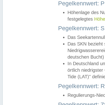
Pegelkennwert: 
Höhenlage des Nul
festgelegtes
Höhe
Pegelkennwert: 
Das Seekartennull
Das SKN bezieht s
Niedrigwassererei
deutschen Bucht) 
In Deutschland un
örtlich niedrigst
Tide (LAT)" definie
Pegelkennwert:
Regulierungs-Nie
Pegelkennwert: Z