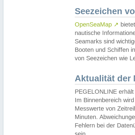
Seezeichen v
OpenSeaMap
↗
biete
nautische Information
Seamarks sind wichtig
Booten und Schiffen i
von Seezeichen wie Le
Aktualität der
PEGELONLINE erhält u
Im Binnenbereich wird 
Messwerte von Zeitreih
Minuten. Abweichungen
Fehlern bei der Daten
sein.