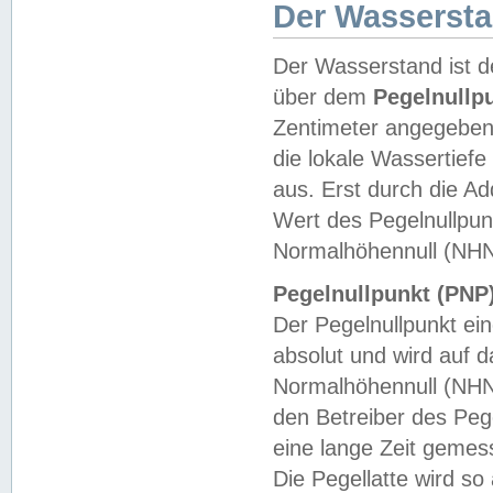
Der Wasserst
Der Wasserstand ist d
über dem
Pegelnullp
Zentimeter angegeben
die lokale Wassertie
aus. Erst durch die A
Wert des Pegelnullpun
Normalhöhennull (NHN
Pegelnullpunkt (PNP)
Der Pegelnullpunkt ei
absolut und wird auf
Normalhöhennull (NHN
den Betreiber des Pege
eine lange Zeit geme
Die Pegellatte wird s