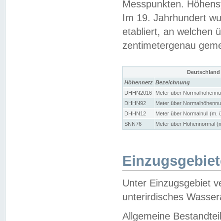
Messpunkten. Höhensy
Im 19. Jahrhundert wu
etabliert, an welchen 
zentimetergenau gem
Deutschland
Höhennetz
Bezeichnung
DHHN2016
Meter über Normalhöhennul
DHHN92
Meter über Normalhöhennul
DHHN12
Meter über Normalnull (m. 
SNN76
Meter über Höhennormal (m
Einzugsgebiet
Unter Einzugsgebiet v
unterirdisches Wasser
Allgemeine Bestandtei