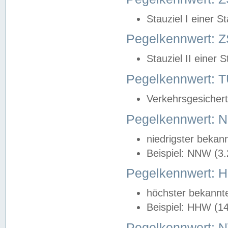
Stauziel I einer S
Pegelkennwert: Z
Stauziel II einer 
Pegelkennwert:
Verkehrsgesichert
Pegelkennwert:
niedrigster bekan
Beispiel: NNW (3
Pegelkennwert:
höchster bekannt
Beispiel: HHW (1
Pegelkennwert: 