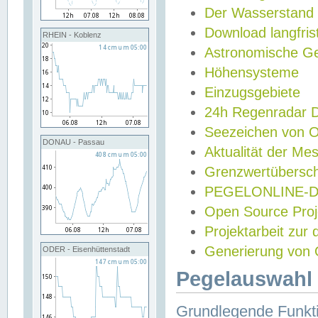
Der Wasserstand
Download langfris
RHEIN - Koblenz
Astronomische Gez
Höhensysteme
Einzugsgebiete
24h Regenradar
Seezeichen von 
DONAU - Passau
Aktualität der Me
Grenzwertübersch
PEGELONLINE-Di
Open Source Projek
Projektarbeit zur
Generierung von 
ODER - Eisenhüttenstadt
Pegelauswahl 
Grundlegende Funkti