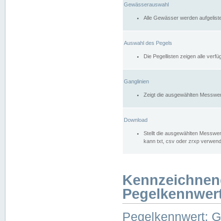
Gewässerauswahl
Alle Gewässer werden aufgelist
Auswahl des Pegels
Die Pegellisten zeigen alle ver
Ganglinien
Zeigt die ausgewählten Messwer
Download
Stellt die ausgewählten Messwer
kann txt, csv oder zrxp verwen
Kennzeichnen
Pegelkennwer
Pegelkennwert: 