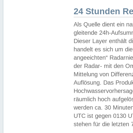
24 Stunden R
Als Quelle dient ein n
gleitende 24h-Aufsum
Dieser Layer enthält
handelt es sich um di
angeeichten“ Radarnie
der Radar- mit den O
Mittelung von Differe
Auflösung. Das Produk
Hochwasservorhersagez
räumlich hoch aufgelö
werden ca. 30 Minuten
UTC ist gegen 0130 UTC
stehen für die letzten