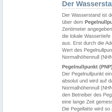
Der Wasserst
Der Wasserstand ist d
über dem
Pegelnullp
Zentimeter angegeben
die lokale Wassertie
aus. Erst durch die A
Wert des Pegelnullpun
Normalhöhennull (NHN
Pegelnullpunkt (PNP)
Der Pegelnullpunkt ei
absolut und wird auf
Normalhöhennull (NHN
den Betreiber des Pege
eine lange Zeit geme
Die Pegellatte wird s