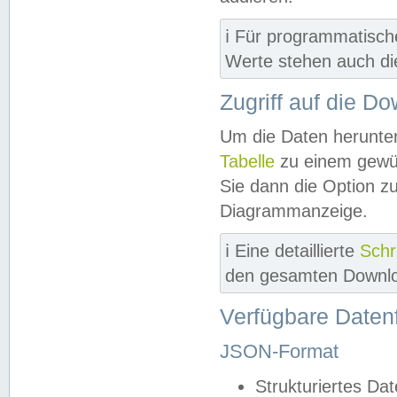
ℹ️ Für programmatisch
Werte stehen auch d
Zugriff auf die D
Um die Daten herunter
Tabelle
zu einem gewün
Sie dann die Option z
Diagrammanzeige.
ℹ️ Eine detaillierte
Schr
den gesamten Downlo
Verfügbare Daten
JSON-Format
Strukturiertes Da