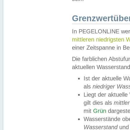
Grenzwertüber
In PEGELONLINE werde
mittleren niedrigsten
einer Zeitspanne in Be
Die farblichen Abstuf
aktuellen Wasserstand
Ist der aktuelle 
als
niedriger Was
Liegt der aktue
gilt dies als
mittle
mit
Grün
dargestel
Wasserstände obe
Wasserstand
und