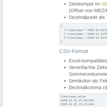
Zeitstempel im
IS
(Offset von MEZ
Dezimalpunkt als
[

  {"timestamp":"2000-01-01T0
  {"timestamp":"2000-01-01T0
  {"timestamp":"2000-01-01T0
]
CSV-Format
Excel-kompatibles
Vereinfachte Zeit
Sommerzeitumstel
Semikolon als Fel
Dezimalkomma (de
timestamp;value

2000-01-01 01:00;646

2000-01-01 01:15;646
