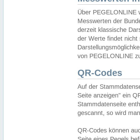
Über PEGELONLINE wer
Messwerten der Bundes
derzeit klassische Da
der Werte findet nicht 
Darstellungsmöglichkei
von PEGELONLINE zu 
QR-Codes
Auf der Stammdatensei
Seite anzeigen" ein Q
Stammdatenseite enthä
gescannt, so wird man
QR-Codes können auc
Seite eines Pegels be