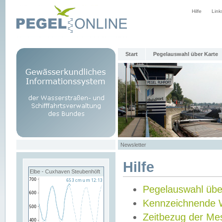
Hilfe
Link
Start
Pegelauswahl über Karte
Newsletter
Hilfe
Elbe - Cuxhaven Steubenhöft
Pegelauswahl übe
Kennzeichnende 
Zeitbezug der Me