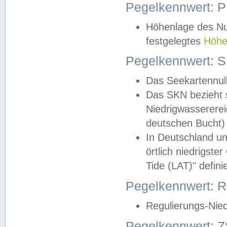
Pegelkennwert: 
Höhenlage des Nul
festgelegtes
Höhe
Pegelkennwert: 
Das Seekartennull
Das SKN bezieht s
Niedrigwassererei
deutschen Bucht) 
In Deutschland un
örtlich niedrigst
Tide (LAT)" definie
Pegelkennwert:
Regulierungs-Nie
Pegelkennwert: Z