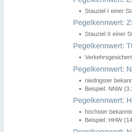
Stauziel I einer S
Pegelkennwert: Z
Stauziel II einer 
Pegelkennwert:
Verkehrsgesichert
Pegelkennwert:
niedrigster bekan
Beispiel: NNW (3
Pegelkennwert:
höchster bekannt
Beispiel: HHW (1
Pegelkennwert: 