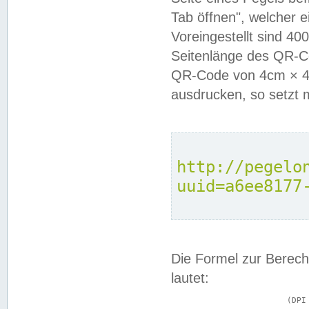
Tab öffnen", welcher 
Voreingestellt sind 4
Seitenlänge des QR-C
QR-Code von 4cm × 4c
ausdrucken, so setzt 
http://pegelo
uuid=a6ee8177
Die Formel zur Berech
lautet:
			(DPI × Druckkantenlänge in cm) ÷ 2,54 = Kantenlänge in Pixel
