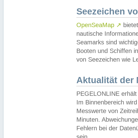
Seezeichen v
OpenSeaMap
↗
biete
nautische Information
Seamarks sind wichtig
Booten und Schiffen i
von Seezeichen wie Le
Aktualität der
PEGELONLINE erhält u
Im Binnenbereich wird 
Messwerte von Zeitreih
Minuten. Abweichungen
Fehlern bei der Daten
sein.