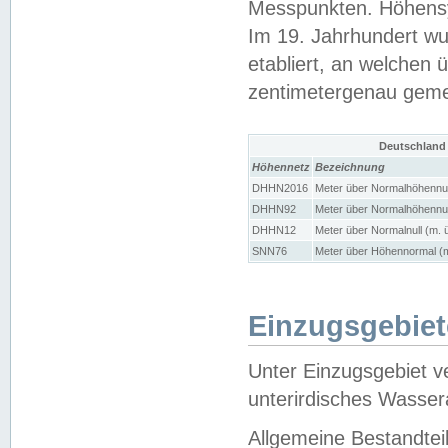
Messpunkten. Höhensy
Im 19. Jahrhundert wu
etabliert, an welchen 
zentimetergenau gem
Deutschland
Höhennetz
Bezeichnung
DHHN2016
Meter über Normalhöhennul
DHHN92
Meter über Normalhöhennul
DHHN12
Meter über Normalnull (m. 
SNN76
Meter über Höhennormal (m
Einzugsgebiet
Unter Einzugsgebiet v
unterirdisches Wasser
Allgemeine Bestandtei