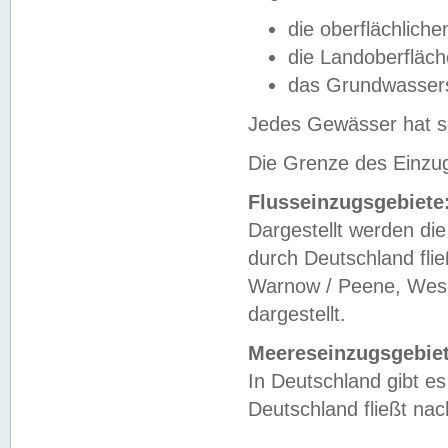
die oberflächlich
die Landoberfläc
das Grundwasser
Jedes Gewässer hat se
Die Grenze des Einzug
Flusseinzugsgebiete
Dargestellt werden die
durch Deutschland fli
Warnow / Peene, Weser
dargestellt.
Meereseinzugsgebiet
In Deutschland gibt 
Deutschland fließt n