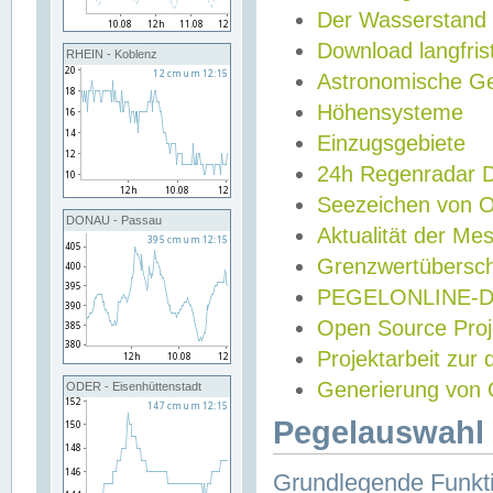
Der Wasserstand
Download langfris
RHEIN - Koblenz
Astronomische Gez
Höhensysteme
Einzugsgebiete
24h Regenradar
Seezeichen von 
DONAU - Passau
Aktualität der Me
Grenzwertübersch
PEGELONLINE-Di
Open Source Projek
Projektarbeit zur
Generierung von 
ODER - Eisenhüttenstadt
Pegelauswahl 
Grundlegende Funkti