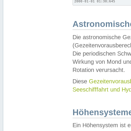
2000-01-01 01:30;645
Astronomische
Die astronomische Gez
(Gezeitenvorausberec
Die periodischen Schw
Wirkung von Mond und
Rotation verursacht.
Diese
Gezeitenvorau
Seeschifffahrt und Hy
Höhensystem
Ein Höhensystem ist e