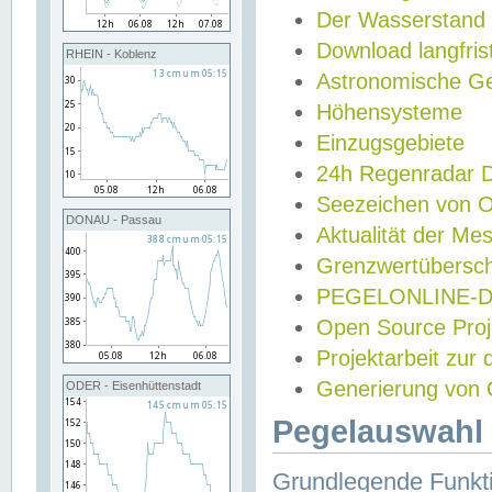
Der Wasserstand
Download langfris
RHEIN - Koblenz
Astronomische Gez
Höhensysteme
Einzugsgebiete
24h Regenradar
Seezeichen von 
DONAU - Passau
Aktualität der Me
Grenzwertübersch
PEGELONLINE-Di
Open Source Projek
Projektarbeit zur
Generierung von 
ODER - Eisenhüttenstadt
Pegelauswahl 
Grundlegende Funkti