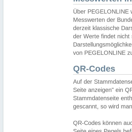
Über PEGELONLINE wer
Messwerten der Bundes
derzeit klassische Da
der Werte findet nicht 
Darstellungsmöglichkei
von PEGELONLINE zu 
QR-Codes
Auf der Stammdatensei
Seite anzeigen" ein Q
Stammdatenseite enthä
gescannt, so wird man
QR-Codes können auc
Seite eines Pegels be