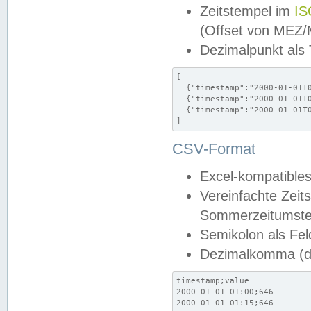
Zeitstempel im
IS
(Offset von MEZ
Dezimalpunkt als
[

  {"timestamp":"2000-01-01T0
  {"timestamp":"2000-01-01T0
  {"timestamp":"2000-01-01T0
]
CSV-Format
Excel-kompatibles
Vereinfachte Zeit
Sommerzeitumstel
Semikolon als Fel
Dezimalkomma (de
timestamp;value

2000-01-01 01:00;646

2000-01-01 01:15;646
