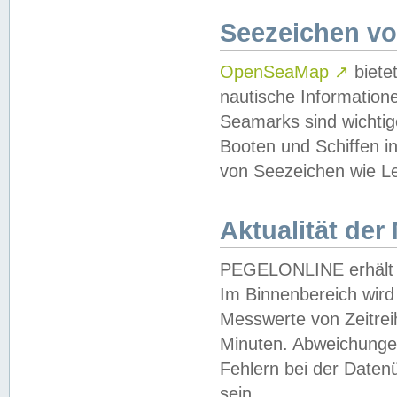
Seezeichen v
OpenSeaMap
↗
biete
nautische Information
Seamarks sind wichtig
Booten und Schiffen i
von Seezeichen wie Le
Aktualität der
PEGELONLINE erhält u
Im Binnenbereich wird 
Messwerte von Zeitreih
Minuten. Abweichungen
Fehlern bei der Daten
sein.