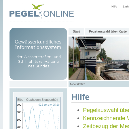
Hilfe
Link
Start
Pegelauswahl über Karte
Newsletter
Hilfe
Elbe - Cuxhaven Steubenhöft
Pegelauswahl übe
Kennzeichnende 
Zeitbezug der Me