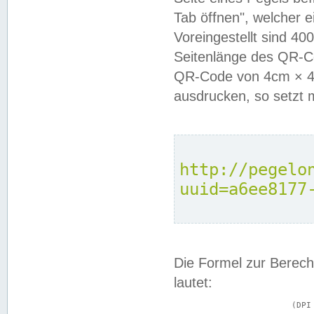
Tab öffnen", welcher 
Voreingestellt sind 4
Seitenlänge des QR-C
QR-Code von 4cm × 4c
ausdrucken, so setzt 
http://pegelo
uuid=a6ee8177
Die Formel zur Berech
lautet:
			(DPI × Druckkantenlänge in cm) ÷ 2,54 = Kantenlänge in Pixel
