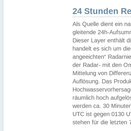
24 Stunden R
Als Quelle dient ein n
gleitende 24h-Aufsum
Dieser Layer enthält
handelt es sich um di
angeeichten“ Radarnie
der Radar- mit den O
Mittelung von Differe
Auflösung. Das Produk
Hochwasservorhersagez
räumlich hoch aufgelö
werden ca. 30 Minuten
UTC ist gegen 0130 UTC
stehen für die letzten