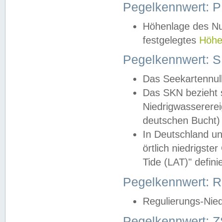
Pegelkennwert: 
Höhenlage des Nul
festgelegtes
Höhe
Pegelkennwert: 
Das Seekartennull
Das SKN bezieht s
Niedrigwassererei
deutschen Bucht) 
In Deutschland un
örtlich niedrigst
Tide (LAT)" definie
Pegelkennwert:
Regulierungs-Nie
Pegelkennwert: Z