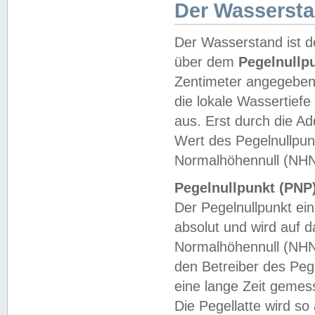
Der Wasserst
Der Wasserstand ist d
über dem
Pegelnullp
Zentimeter angegeben
die lokale Wassertie
aus. Erst durch die A
Wert des Pegelnullpun
Normalhöhennull (NHN
Pegelnullpunkt (PNP)
Der Pegelnullpunkt ei
absolut und wird auf
Normalhöhennull (NHN
den Betreiber des Pege
eine lange Zeit geme
Die Pegellatte wird s