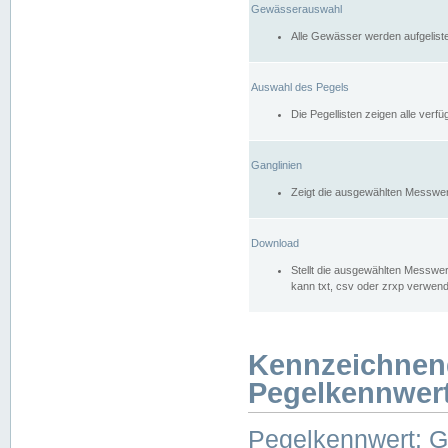
Gewässerauswahl
Alle Gewässer werden aufgelist
Auswahl des Pegels
Die Pegellisten zeigen alle ver
Ganglinien
Zeigt die ausgewählten Messwer
Download
Stellt die ausgewählten Messwer
kann txt, csv oder zrxp verwen
Kennzeichnen
Pegelkennwer
Pegelkennwert: 