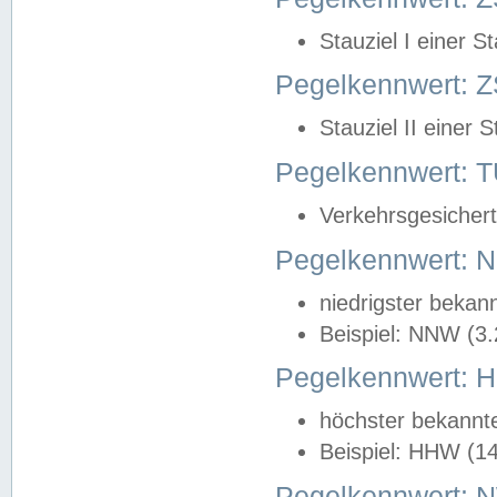
Stauziel I einer S
Pegelkennwert: Z
Stauziel II einer 
Pegelkennwert:
Verkehrsgesichert
Pegelkennwert:
niedrigster bekan
Beispiel: NNW (3
Pegelkennwert:
höchster bekannt
Beispiel: HHW (1
Pegelkennwert: 