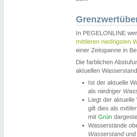
Grenzwertüber
In PEGELONLINE werde
mittleren niedrigsten
einer Zeitspanne in Be
Die farblichen Abstuf
aktuellen Wasserstand
Ist der aktuelle 
als
niedriger Was
Liegt der aktue
gilt dies als
mittle
mit
Grün
dargestel
Wasserstände obe
Wasserstand
und