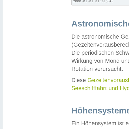
2000-01-01 01:30;645
Astronomische
Die astronomische Gez
(Gezeitenvorausberec
Die periodischen Schw
Wirkung von Mond und
Rotation verursacht.
Diese
Gezeitenvorau
Seeschifffahrt und Hy
Höhensystem
Ein Höhensystem ist e