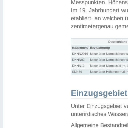
Messpunkten. Höhensy
Im 19. Jahrhundert wu
etabliert, an welchen 
zentimetergenau gem
Deutschland
Höhennetz
Bezeichnung
DHHN2016
Meter über Normalhöhennul
DHHN92
Meter über Normalhöhennul
DHHN12
Meter über Normalnull (m. 
SNN76
Meter über Höhennormal (m
Einzugsgebiet
Unter Einzugsgebiet v
unterirdisches Wasser
Allgemeine Bestandtei