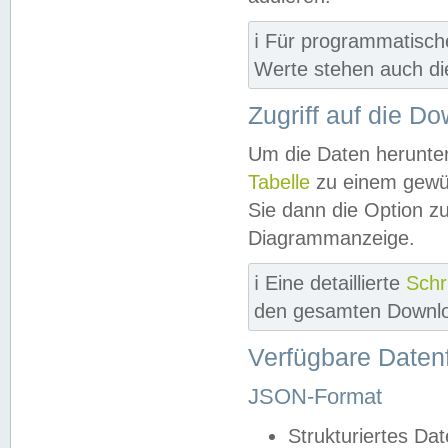
ℹ️ Für programmatisch
Werte stehen auch d
Zugriff auf die D
Um die Daten herunter
Tabelle
zu einem gewün
Sie dann die Option z
Diagrammanzeige.
ℹ️ Eine detaillierte
Schr
den gesamten Downlo
Verfügbare Daten
JSON-Format
Strukturiertes Da