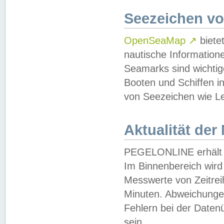
Seezeichen v
OpenSeaMap
↗
biete
nautische Information
Seamarks sind wichtig
Booten und Schiffen i
von Seezeichen wie Le
Aktualität der
PEGELONLINE erhält u
Im Binnenbereich wird 
Messwerte von Zeitreih
Minuten. Abweichungen
Fehlern bei der Daten
sein.