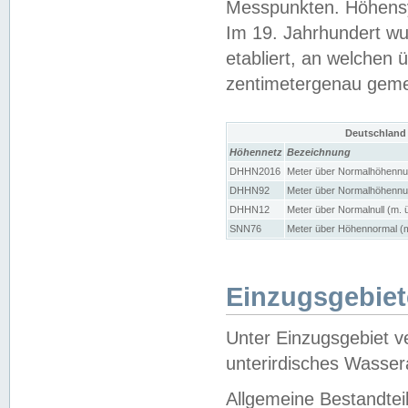
Messpunkten. Höhensy
Im 19. Jahrhundert wu
etabliert, an welchen 
zentimetergenau gem
Deutschland
Höhennetz
Bezeichnung
DHHN2016
Meter über Normalhöhennul
DHHN92
Meter über Normalhöhennul
DHHN12
Meter über Normalnull (m. 
SNN76
Meter über Höhennormal (m
Einzugsgebiet
Unter Einzugsgebiet v
unterirdisches Wasser
Allgemeine Bestandtei