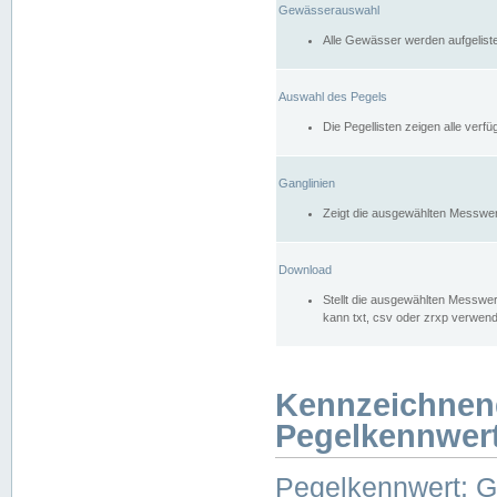
Gewässerauswahl
Alle Gewässer werden aufgelist
Auswahl des Pegels
Die Pegellisten zeigen alle ver
Ganglinien
Zeigt die ausgewählten Messwer
Download
Stellt die ausgewählten Messwer
kann txt, csv oder zrxp verwen
Kennzeichnen
Pegelkennwer
Pegelkennwert: 