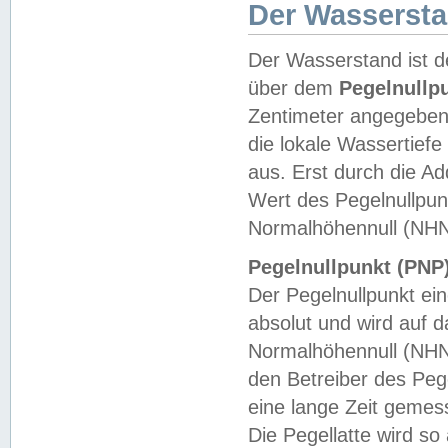
Der Wasserst
Der Wasserstand ist d
über dem
Pegelnullp
Zentimeter angegeben
die lokale Wassertie
aus. Erst durch die A
Wert des Pegelnullpun
Normalhöhennull (NHN
Pegelnullpunkt (PNP)
Der Pegelnullpunkt ei
absolut und wird auf
Normalhöhennull (NHN
den Betreiber des Pege
eine lange Zeit geme
Die Pegellatte wird s