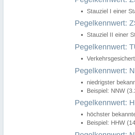
Stauziel I einer S
Pegelkennwert: Z
Stauziel II einer 
Pegelkennwert:
Verkehrsgesichert
Pegelkennwert:
niedrigster bekan
Beispiel: NNW (3
Pegelkennwert:
höchster bekannt
Beispiel: HHW (1
Pegelkennwert: 