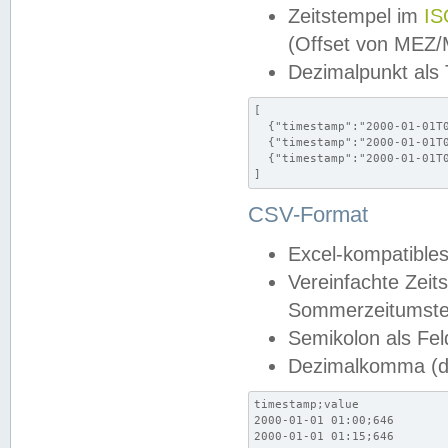
Zeitstempel im
IS
(Offset von MEZ
Dezimalpunkt als
[

  {"timestamp":"2000-01-01T0
  {"timestamp":"2000-01-01T0
  {"timestamp":"2000-01-01T0
]
CSV-Format
Excel-kompatibles
Vereinfachte Zeit
Sommerzeitumstel
Semikolon als Fel
Dezimalkomma (de
timestamp;value

2000-01-01 01:00;646

2000-01-01 01:15;646
