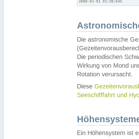
2000-01-01 01:30;645
Astronomische
Die astronomische Gez
(Gezeitenvorausberec
Die periodischen Schw
Wirkung von Mond und
Rotation verursacht.
Diese
Gezeitenvorau
Seeschifffahrt und Hy
Höhensystem
Ein Höhensystem ist e