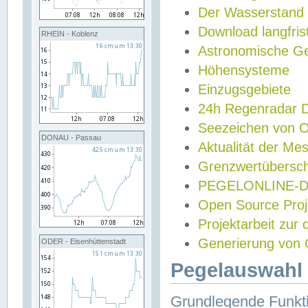
Der Wasserstand
Download langfris
RHEIN - Koblenz
Astronomische Gez
Höhensysteme
Einzugsgebiete
24h Regenradar
Seezeichen von 
DONAU - Passau
Aktualität der Me
Grenzwertübersch
PEGELONLINE-Di
Open Source Projek
Projektarbeit zur
Generierung von 
ODER - Eisenhüttenstadt
Pegelauswahl 
Grundlegende Funkti