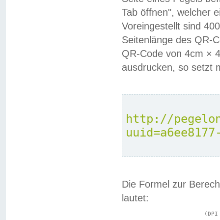
Tab öffnen", welcher 
Voreingestellt sind 4
Seitenlänge des QR-C
QR-Code von 4cm × 4c
ausdrucken, so setzt 
http://pegelo
uuid=a6ee8177
Die Formel zur Berech
lautet:
			(DPI × Druckkantenlänge in cm) ÷ 2,54 = Kantenlänge in Pixel
