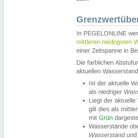
Grenzwertüber
In PEGELONLINE werde
mittleren niedrigsten
einer Zeitspanne in Be
Die farblichen Abstuf
aktuellen Wasserstand
Ist der aktuelle 
als
niedriger Was
Liegt der aktue
gilt dies als
mittle
mit
Grün
dargestel
Wasserstände obe
Wasserstand
und