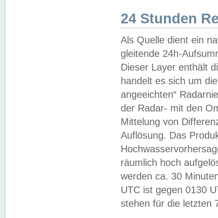
24 Stunden R
Als Quelle dient ein n
gleitende 24h-Aufsum
Dieser Layer enthält
handelt es sich um di
angeeichten“ Radarnie
der Radar- mit den O
Mittelung von Differe
Auflösung. Das Produk
Hochwasservorhersagez
räumlich hoch aufgelö
werden ca. 30 Minuten
UTC ist gegen 0130 UTC
stehen für die letzten