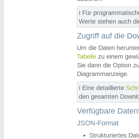
ℹ️ Für programmatisch
Werte stehen auch d
Zugriff auf die D
Um die Daten herunter
Tabelle
zu einem gewün
Sie dann die Option z
Diagrammanzeige.
ℹ️ Eine detaillierte
Schr
den gesamten Downlo
Verfügbare Daten
JSON-Format
Strukturiertes Da