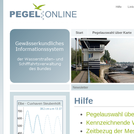
Hilfe
Link
Start
Pegelauswahl über Karte
Newsletter
Hilfe
Elbe - Cuxhaven Steubenhöft
Pegelauswahl übe
Kennzeichnende 
Zeitbezug der Me