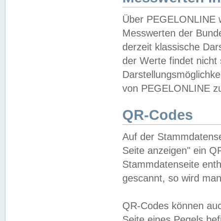
Über PEGELONLINE wer
Messwerten der Bundes
derzeit klassische Da
der Werte findet nicht 
Darstellungsmöglichkei
von PEGELONLINE zu 
QR-Codes
Auf der Stammdatensei
Seite anzeigen" ein Q
Stammdatenseite enthä
gescannt, so wird man
QR-Codes können auc
Seite eines Pegels be