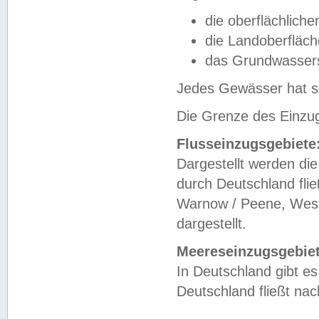
die oberflächlich
die Landoberfläc
das Grundwasser
Jedes Gewässer hat se
Die Grenze des Einzug
Flusseinzugsgebiete
Dargestellt werden die
durch Deutschland fli
Warnow / Peene, Weser
dargestellt.
Meereseinzugsgebiet
In Deutschland gibt 
Deutschland fließt n