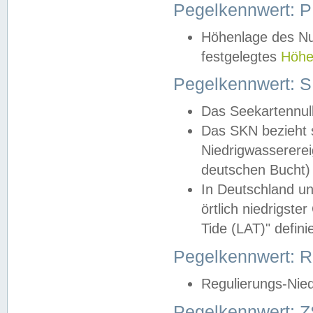
Pegelkennwert: 
Höhenlage des Nul
festgelegtes
Höhe
Pegelkennwert: 
Das Seekartennull
Das SKN bezieht s
Niedrigwassererei
deutschen Bucht) 
In Deutschland un
örtlich niedrigst
Tide (LAT)" definie
Pegelkennwert:
Regulierungs-Nie
Pegelkennwert: Z