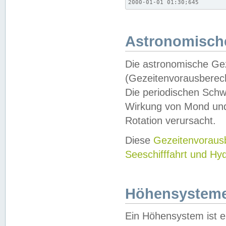
2000-01-01 01:30;645
Astronomische
Die astronomische Gez
(Gezeitenvorausberec
Die periodischen Schw
Wirkung von Mond und
Rotation verursacht.
Diese
Gezeitenvorau
Seeschifffahrt und Hy
Höhensystem
Ein Höhensystem ist e