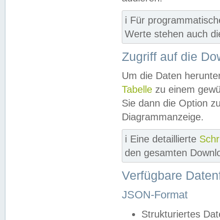
ℹ️ Für programmatisch
Werte stehen auch d
Zugriff auf die D
Um die Daten herunter
Tabelle
zu einem gewün
Sie dann die Option z
Diagrammanzeige.
ℹ️ Eine detaillierte
Schr
den gesamten Downlo
Verfügbare Daten
JSON-Format
Strukturiertes Da