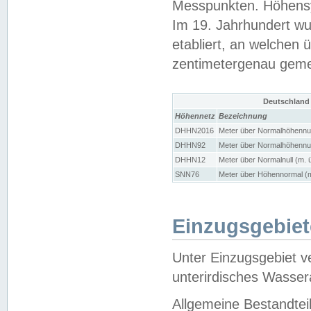
Messpunkten. Höhensy
Im 19. Jahrhundert wu
etabliert, an welchen 
zentimetergenau gem
Deutschland
Höhennetz
Bezeichnung
DHHN2016
Meter über Normalhöhennul
DHHN92
Meter über Normalhöhennul
DHHN12
Meter über Normalnull (m. 
SNN76
Meter über Höhennormal (m
Einzugsgebiet
Unter Einzugsgebiet v
unterirdisches Wasser
Allgemeine Bestandtei