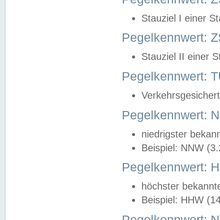
Stauziel I einer S
Pegelkennwert: Z
Stauziel II einer 
Pegelkennwert:
Verkehrsgesichert
Pegelkennwert:
niedrigster bekan
Beispiel: NNW (3
Pegelkennwert:
höchster bekannt
Beispiel: HHW (1
Pegelkennwert: 