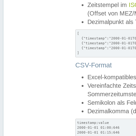
Zeitstempel im
IS
(Offset von MEZ
Dezimalpunkt als
[

  {"timestamp":"2000-01-01T0
  {"timestamp":"2000-01-01T0
  {"timestamp":"2000-01-01T0
]
CSV-Format
Excel-kompatibles
Vereinfachte Zeit
Sommerzeitumstel
Semikolon als Fel
Dezimalkomma (de
timestamp;value

2000-01-01 01:00;646

2000-01-01 01:15;646
