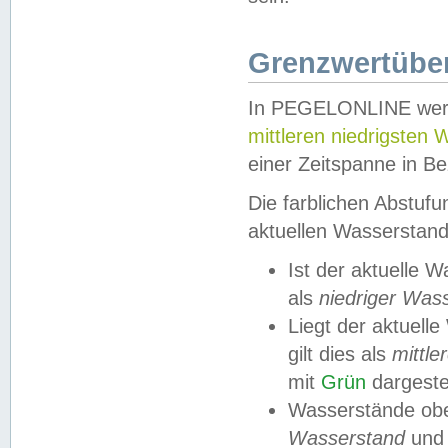
Grenzwertüber
In PEGELONLINE werde
mittleren niedrigsten
einer Zeitspanne in Be
Die farblichen Abstuf
aktuellen Wasserstand
Ist der aktuelle 
als
niedriger Was
Liegt der aktue
gilt dies als
mittle
mit
Grün
dargestel
Wasserstände obe
Wasserstand
und