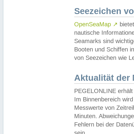
Seezeichen v
OpenSeaMap
↗
biete
nautische Information
Seamarks sind wichtig
Booten und Schiffen i
von Seezeichen wie Le
Aktualität der
PEGELONLINE erhält u
Im Binnenbereich wird 
Messwerte von Zeitreih
Minuten. Abweichungen
Fehlern bei der Daten
sein.