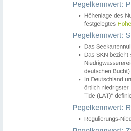
Pegelkennwert: 
Höhenlage des Nul
festgelegtes
Höhe
Pegelkennwert: 
Das Seekartennull
Das SKN bezieht s
Niedrigwassererei
deutschen Bucht) 
In Deutschland un
örtlich niedrigst
Tide (LAT)" definie
Pegelkennwert:
Regulierungs-Nie
Pegelkennwert: Z