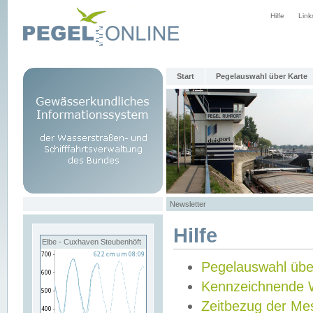
Hilfe
Link
Start
Pegelauswahl über Karte
Newsletter
Hilfe
Elbe - Cuxhaven Steubenhöft
Pegelauswahl übe
Kennzeichnende 
Zeitbezug der Me