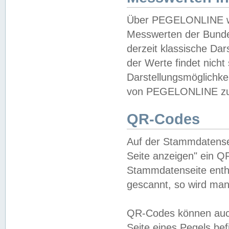
Über PEGELONLINE wer
Messwerten der Bundes
derzeit klassische Da
der Werte findet nicht 
Darstellungsmöglichkei
von PEGELONLINE zu 
QR-Codes
Auf der Stammdatensei
Seite anzeigen" ein Q
Stammdatenseite enthä
gescannt, so wird man
QR-Codes können auc
Seite eines Pegels be