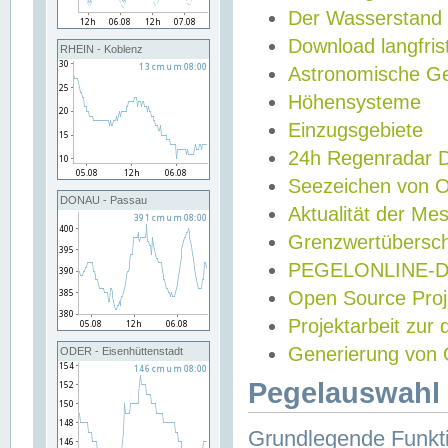
Der Wasserstand
Download langfris
RHEIN - Koblenz
Astronomische Gez
Höhensysteme
Einzugsgebiete
24h Regenradar
Seezeichen von 
DONAU - Passau
Aktualität der Me
Grenzwertübersch
PEGELONLINE-Di
Open Source Projek
Projektarbeit zur
Generierung von 
ODER - Eisenhüttenstadt
Pegelauswahl 
Grundlegende Funkti