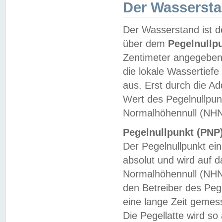
Der Wasserst
Der Wasserstand ist d
über dem
Pegelnullp
Zentimeter angegeben
die lokale Wassertie
aus. Erst durch die A
Wert des Pegelnullpun
Normalhöhennull (NHN
Pegelnullpunkt (PNP)
Der Pegelnullpunkt ei
absolut und wird auf
Normalhöhennull (NHN
den Betreiber des Pege
eine lange Zeit geme
Die Pegellatte wird s