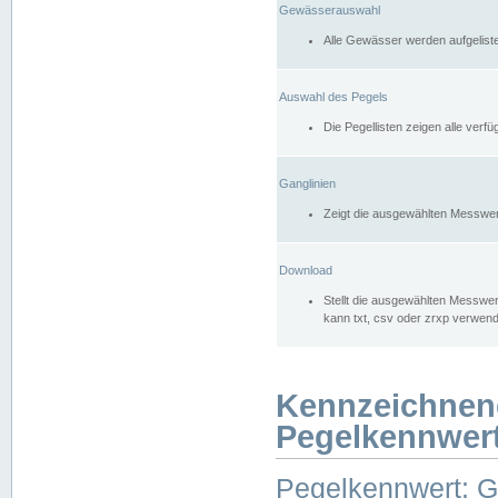
Gewässerauswahl
Alle Gewässer werden aufgelist
Auswahl des Pegels
Die Pegellisten zeigen alle ver
Ganglinien
Zeigt die ausgewählten Messwer
Download
Stellt die ausgewählten Messwer
kann txt, csv oder zrxp verwen
Kennzeichnen
Pegelkennwer
Pegelkennwert: 