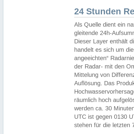
24 Stunden R
Als Quelle dient ein n
gleitende 24h-Aufsum
Dieser Layer enthält
handelt es sich um di
angeeichten“ Radarnie
der Radar- mit den O
Mittelung von Differe
Auflösung. Das Produk
Hochwasservorhersagez
räumlich hoch aufgelö
werden ca. 30 Minuten
UTC ist gegen 0130 UTC
stehen für die letzten