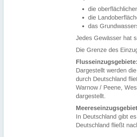
die oberflächlich
die Landoberfläc
das Grundwasser
Jedes Gewässer hat se
Die Grenze des Einzug
Flusseinzugsgebiete
Dargestellt werden die
durch Deutschland fli
Warnow / Peene, Weser
dargestellt.
Meereseinzugsgebiet
In Deutschland gibt 
Deutschland fließt n