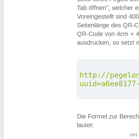
Tab öffnen", welcher 
Voreingestellt sind 4
Seitenlänge des QR-C
QR-Code von 4cm × 4c
ausdrucken, so setzt 
http://pegelo
uuid=a6ee8177
Die Formel zur Berech
lautet:
			(DPI × Druckkantenlänge in cm) ÷ 2,54 = Kantenlänge in Pixel
