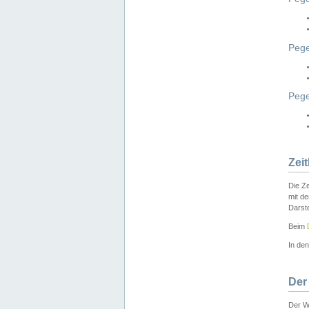
Pege
Peg
Zei
Die Ze
mit d
Darst
Beim
In de
Der
Der W