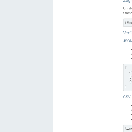
Zugr
Um di
Stamm
ℹ️ Ei
Verf
JSON
[

  {
  {
  {
]
CSV-
tim