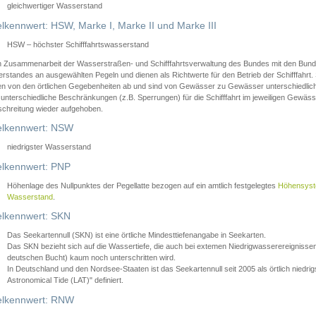
gleichwertiger Wasserstand
lkennwert: HSW, Marke I, Marke II und Marke III
HSW – höchster Schifffahrtswasserstand
in Zusammenarbeit der Wasserstraßen- und Schifffahrtsverwaltung des Bundes mit den Bund
standes an ausgewählten Pegeln und dienen als Richtwerte für den Betrieb der Schifffahrt. 
n von den örtlichen Gegebenheiten ab und sind von Gewässer zu Gewässer unterschiedlich
 unterschiedliche Beschränkungen (z.B. Sperrungen) für die Schifffahrt im jeweiligen Gewäss
schreitung wieder aufgehoben.
lkennwert: NSW
niedrigster Wasserstand
lkennwert: PNP
Höhenlage des Nullpunktes der Pegellatte bezogen auf ein amtlich festgelegtes
Höhensys
Wasserstand
.
lkennwert: SKN
Das Seekartennull (SKN) ist eine örtliche Mindesttiefenangabe in Seekarten.
Das SKN bezieht sich auf die Wassertiefe, die auch bei extemen Niedrigwasserereignissen
deutschen Bucht) kaum noch unterschritten wird.
In Deutschland und den Nordsee-Staaten ist das Seekartennull seit 2005 als örtlich nie
Astronomical Tide (LAT)" definiert.
lkennwert: RNW