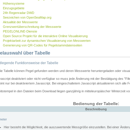
Höhensysteme
Einzugsgebiete
24h Regenradar DWD
Seezeichen von OpenSeaMap.org
Aktualität der Messwerte
Grenzwertüberschreitung der Messwerte
PEGELONLINE-Dienste
Open Source Projekt für die interaktive Online Visualisierung
Projektarbeit zur dynamischen Visualisierung von Messwerten
Generierung von QR-Codes für Pegelstammdatenseiten
elauswahl über Tabelle
legende Funktionsweise der Tabelle
die Tabelle können Pegel gefunden werden und deren Messwerte heruntergeladen oder visuali
vascript deaktiviert oder nicht verfügbar so muss jede Änderung mit der Bestätigung des "Filt
int nur bei deaktiviertem Javascript. Bei eingeschaltetem Javascript aktualisieren sich alle 
itstempel in den Dateien beim Download liegen ganzjährig in mitteleuropäischer Winterzeit vo
Bedienung der Tabelle:
Beschreibung
meter
Hier besteht die Möglichkeit, die auszuwertende Messgröße einzustellen. Bei einer Ände