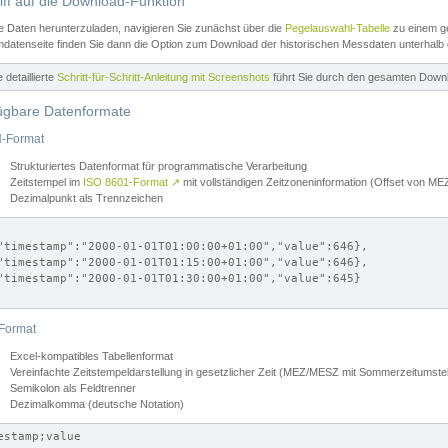
iff auf die Download-Funktion
e Daten herunterzuladen, navigieren Sie zunächst über die
Pegelauswahl-Tabelle
zu einem ge
datenseite finden Sie dann die Option zum Download der historischen Messdaten unterhalb
ne detaillierte
Schritt-für-Schritt-Anleitung mit Screenshots
führt Sie durch den gesamten Down
ügbare Datenformate
-Format
Strukturiertes Datenformat für programmatische Verarbeitung
Zeitstempel im
ISO 8601-Format
↗
mit vollständigen Zeitzoneninformation (Offset von 
Dezimalpunkt als Trennzeichen
"timestamp":"2000-01-01T01:00:00+01:00","value":646},

"timestamp":"2000-01-01T01:15:00+01:00","value":646},

"timestamp":"2000-01-01T01:30:00+01:00","value":645}

Format
Excel-kompatibles Tabellenformat
Vereinfachte Zeitstempeldarstellung in gesetzlicher Zeit (MEZ/MESZ mit Sommerzeitumstel
Semikolon als Feldtrenner
Dezimalkomma (deutsche Notation)
estamp;value
