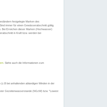
esländern festgelegte Marken des
Sind immer für einen Gewässerabschnitt gültig.
. Bei Erreichen dieser Marken (Hochwasser)
erabschnitt in Kraft bzw. werden bei
tem
. Siehe auch die Informationen zum
 (z.B bei anhaltenden ablandigen Winden in der
drigster Gezeitenwasserstande (NGzW) bzw. "Lowest