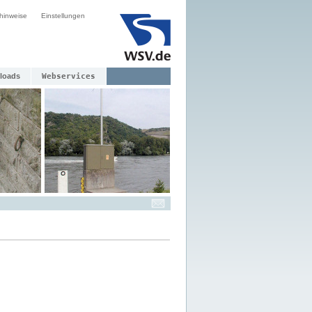
hinweise
Einstellungen
loads
Webservices