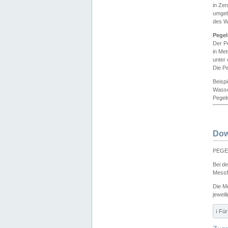
in Ze
umgeb
des W
Pegel
Der P
in Me
unter
Die Pe
Beisp
Wasse
Pegeln
Dow
PEGEL
Bei d
Messf
Die M
jeweil
ℹ️ F