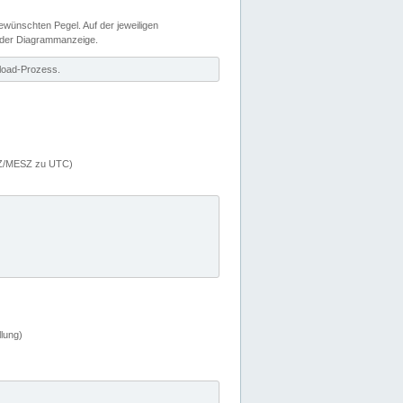
wünschten Pegel. Auf der jeweiligen
 der Diagrammanzeige.
load-Prozess.
MEZ/MESZ zu UTC)
lung)