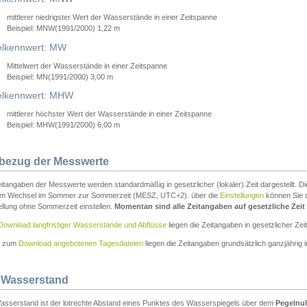
mittlerer niedrigster Wert der Wasserstände in einer Zeitspanne
Beispiel: MNW(1991/2000) 1,22 m
lkennwert: MW
Mittelwert der Wasserstände in einer Zeitspanne
Beispiel: MN(1991/2000) 3,00 m
elkennwert: MHW
mittlerer höchster Wert der Wasserstände in einer Zeitspanne
Beispiel: MHW(1991/2000) 6,00 m
tbezug der Messwerte
itangaben der Messwerte werden standardmäßig in gesetzlicher (lokaler) Zeit dargestellt. D
em Wechsel im Sommer zur Sommerzeit (MESZ, UTC+2). über die
Einstellungen
können Sie d
ellung ohne Sommerzeit einstellen.
Momentan sind alle Zeitangaben auf gesetzliche Zeit e
Download langfristiger Wasserstände und Abflüsse
liegen die Zeitangaben in gesetzlicher Zeit
n zum
Download angebotenen Tagesdateien
liegen die Zeitangaben grundsätzlich ganzjährig in
 Wasserstand
asserstand ist der lotrechte Abstand eines Punktes des Wasserspiegels über dem
Pegelnul