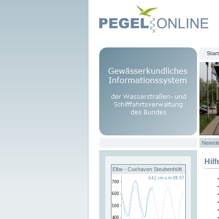
Start
Newsle
Hilf
Elbe - Cuxhaven Steubenhöft