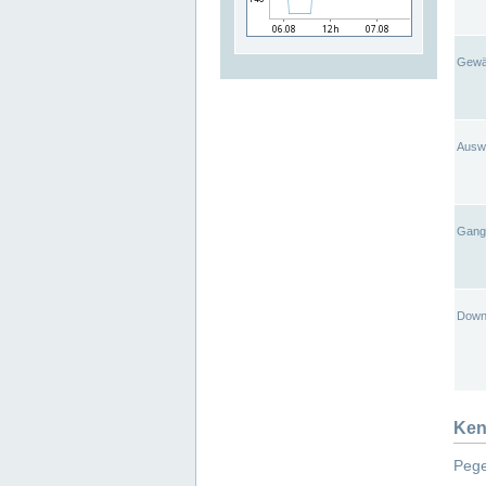
Gewä
Ausw
Gangl
Down
Ken
Pege