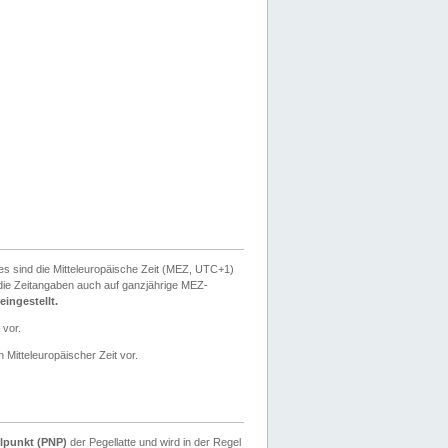
ies sind die Mitteleuropäische Zeit (MEZ, UTC+1)
ie Zeitangaben auch auf ganzjährige MEZ-
ingestellt.
 vor.
 Mitteleuropäischer Zeit vor.
lpunkt (PNP)
der Pegellatte und wird in der Regel