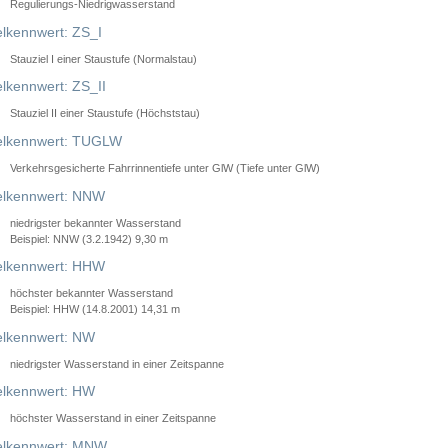
Regulierungs-Niedrigwasserstand
lkennwert: ZS_I
Stauziel I einer Staustufe (Normalstau)
lkennwert: ZS_II
Stauziel II einer Staustufe (Höchststau)
elkennwert: TUGLW
Verkehrsgesicherte Fahrrinnentiefe unter GlW (Tiefe unter GlW)
lkennwert: NNW
niedrigster bekannter Wasserstand
Beispiel: NNW (3.2.1942) 9,30 m
lkennwert: HHW
höchster bekannter Wasserstand
Beispiel: HHW (14.8.2001) 14,31 m
lkennwert: NW
niedrigster Wasserstand in einer Zeitspanne
lkennwert: HW
höchster Wasserstand in einer Zeitspanne
elkennwert: MNW