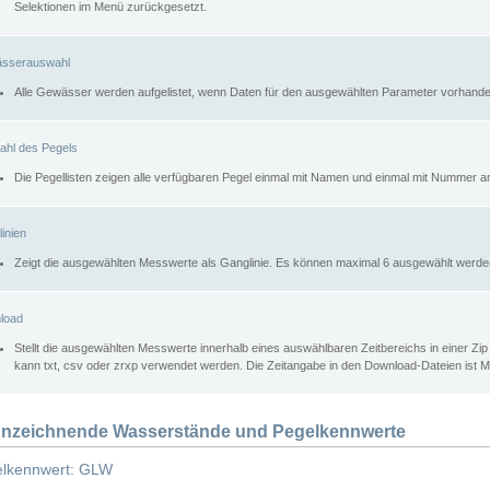
Selektionen im Menü zurückgesetzt.
sserauswahl
Alle Gewässer werden aufgelistet, wenn Daten für den ausgewählten Parameter vorhande
ahl des Pegels
Die Pegellisten zeigen alle verfügbaren Pegel einmal mit Namen und einmal mit Nummer a
inien
Zeigt die ausgewählten Messwerte als Ganglinie. Es können maximal 6 ausgewählt werde
load
Stellt die ausgewählten Messwerte innerhalb eines auswählbaren Zeitbereichs in einer Zi
kann txt, csv oder zrxp verwendet werden. Die Zeitangabe in den Download-Dateien ist 
nzeichnende Wasserstände und Pegelkennwerte
lkennwert: GLW