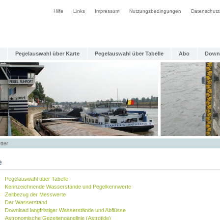
Hilfe
Links
Impressum
Nutzungsbedingungen
Datenschutz
Pegelauswahl über Karte
Pegelauswahl über Tabelle
Abo
Down
tter
e
Pegelauswahl über Tabelle
Kennzeichnende Wasserstände und Pegelkennwerte
Zeitbezug der Messwerte
Der Wasserstand
Download langfristiger Wasserstände und Abflüsse
Astronomische Gezeitenganglinie (Astrotide)