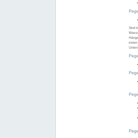
Pege
Sind 
Wasser
Hänge
treten
Unter
Pege
Pege
Pege
Pege