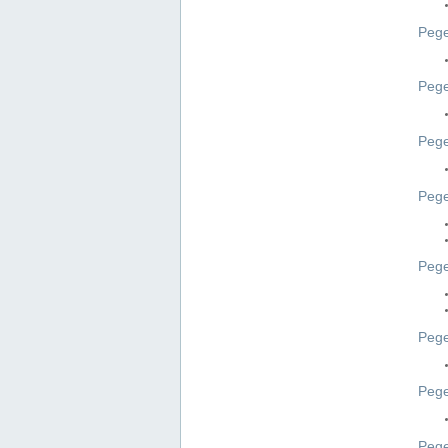
Pege
Pege
Peg
Pege
Pege
Pege
Pege
Peg