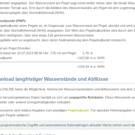
ntimeter angegeben. Der Wasserstand am Pegel sagt somit weder etwas über die lokale Wa
enden Terrain aus. Erst durch die Addition des Wasserstandes am Pegel mit dem zugehörig
asserspiegels über Normalhöhennull (NHN).
nullpunkt (PNP):
egelnullpunkt eines Pegels ist, im Gegensatz zum Wasserstand am Pegel, absolut und wir
ter über Normalhöhennull (NHN) angegeben. Der Wert des Pegelnullpunktes wird durch den Bet
 dem niedrigsten, über eine lange Zeit gemessenen Wasserstand.
gellatte wird so angebracht, dass deren Nullmarkierung dem Pegelnullpunkt entspricht.
iel am Pegel Dresden:
rstand am 16.07.2013 08:00 Uhr: 176 cm am Pegel
1,76
m
ullpunkt
+
102,68
m ü. NHN
=
104,44
m ü. NHN
nload langfristiger Wasserstände und Abflüsse
ONLINE bietet die Möglichkeit, historische Wasserstandsdaten und Abflusswerte seit dem 1
en heruntergeladenen Daten handelt es sich um
ungeprüfte Rohdaten
. Diese Messwerte wur
ehler oder andere Unregelmäßigkeiten enthalten.
esswerte sind relative Angaben zum jeweiligen
Pegelnullpunkt
. Für absolute Höhenangaben 
igen Pegels addieren.
ür programmatische Zugriffe und automatisierte Datenabfragen aktueller Werte stehen auch d