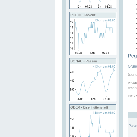
RHEIN - Koblenz
Peg
DONAU - Passau
Grund
über 
Ist Ja
ersche
Die Ze
ODER - Eisenhüttenstadt
Para