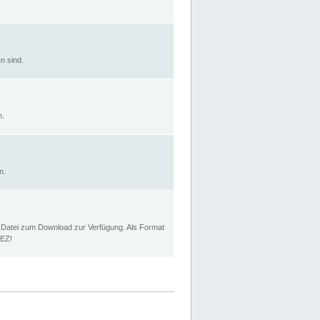
n sind.
n.
n.
p Datei zum Download zur Verfügung. Als Format
MEZ!