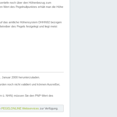
ssertiefe noch über den Höhenbezug zum
en Wert des Pegelnullpunktes erhält man die Höhe
d auf das amtliche Höhensystem DHHN92 bezogen
reiber des Pegels festgelegt und liegt meist
. Januar 2000 herunterzuladen.
den noch nicht validiert und können Ausreißer,
(m ü. NHN) müssen Sie den PNP-Wert des
ie
PEGELONLINE Webservices
zur Verfügung.