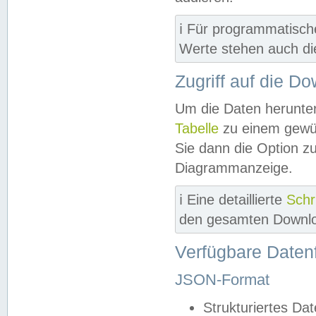
ℹ️ Für programmatisch
Werte stehen auch d
Zugriff auf die D
Um die Daten herunter
Tabelle
zu einem gewün
Sie dann die Option z
Diagrammanzeige.
ℹ️ Eine detaillierte
Schr
den gesamten Downlo
Verfügbare Daten
JSON-Format
Strukturiertes Da