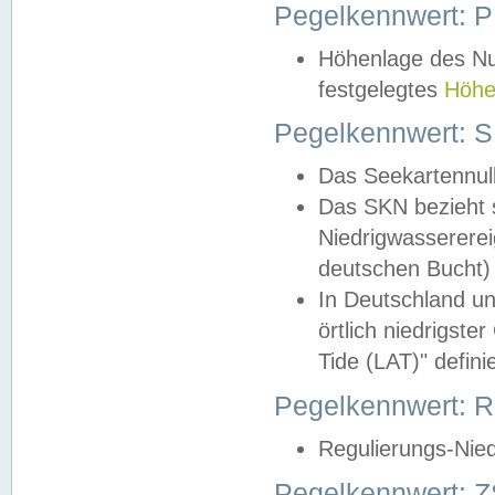
Pegelkennwert: 
Höhenlage des Nul
festgelegtes
Höhe
Pegelkennwert: 
Das Seekartennull
Das SKN bezieht s
Niedrigwassererei
deutschen Bucht) 
In Deutschland un
örtlich niedrigst
Tide (LAT)" definie
Pegelkennwert:
Regulierungs-Nie
Pegelkennwert: Z