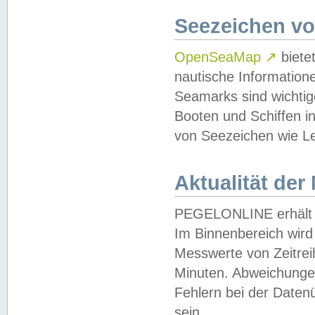
Seezeichen v
OpenSeaMap
↗
biete
nautische Information
Seamarks sind wichtig
Booten und Schiffen i
von Seezeichen wie Le
Aktualität der
PEGELONLINE erhält u
Im Binnenbereich wird 
Messwerte von Zeitreih
Minuten. Abweichungen
Fehlern bei der Daten
sein.