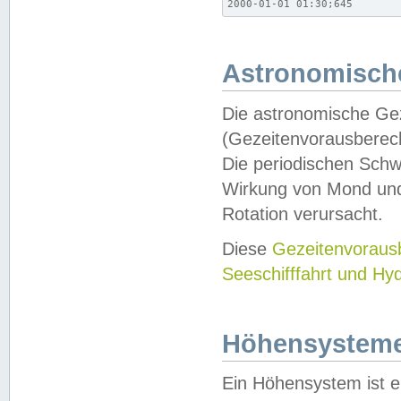
2000-01-01 01:30;645
Astronomische
Die astronomische Gez
(Gezeitenvorausberec
Die periodischen Schw
Wirkung von Mond und
Rotation verursacht.
Diese
Gezeitenvorau
Seeschifffahrt und Hy
Höhensystem
Ein Höhensystem ist e