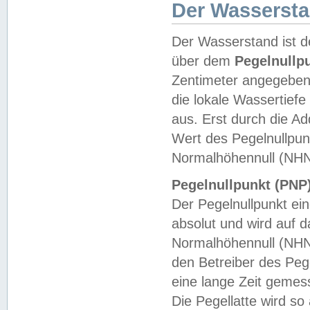
Der Wasserst
Der Wasserstand ist d
über dem
Pegelnullp
Zentimeter angegeben
die lokale Wassertie
aus. Erst durch die A
Wert des Pegelnullpun
Normalhöhennull (NHN
Pegelnullpunkt (PNP)
Der Pegelnullpunkt ei
absolut und wird auf
Normalhöhennull (NHN
den Betreiber des Pege
eine lange Zeit geme
Die Pegellatte wird s