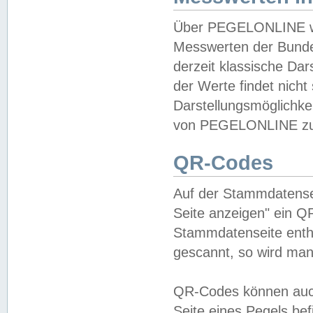
Über PEGELONLINE wer
Messwerten der Bundes
derzeit klassische Da
der Werte findet nicht 
Darstellungsmöglichkei
von PEGELONLINE zu 
QR-Codes
Auf der Stammdatensei
Seite anzeigen" ein Q
Stammdatenseite enthä
gescannt, so wird man
QR-Codes können auc
Seite eines Pegels be