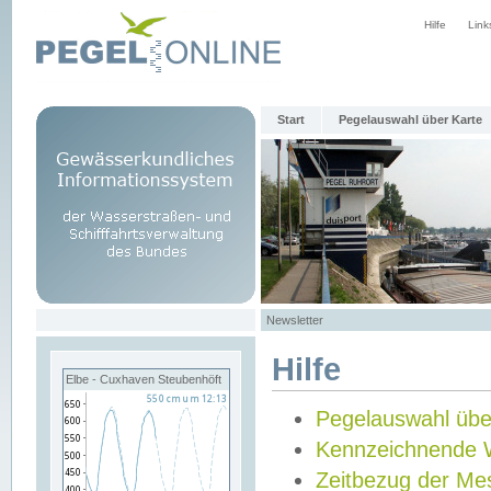
Hilfe
Link
Start
Pegelauswahl über Karte
Newsletter
Hilfe
Elbe - Cuxhaven Steubenhöft
Pegelauswahl übe
Kennzeichnende 
Zeitbezug der Me