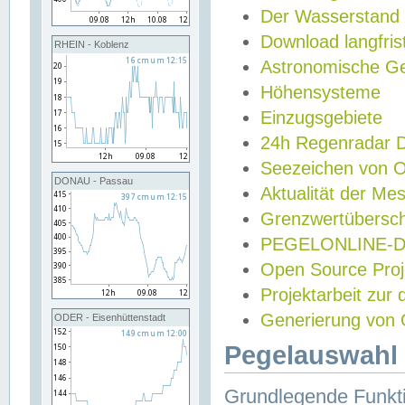
Der Wasserstand
Download langfris
RHEIN - Koblenz
Astronomische Gez
Höhensysteme
Einzugsgebiete
24h Regenradar
Seezeichen von 
DONAU - Passau
Aktualität der Me
Grenzwertübersch
PEGELONLINE-Di
Open Source Projek
Projektarbeit zur
Generierung von 
ODER - Eisenhüttenstadt
Pegelauswahl 
Grundlegende Funkti