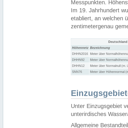
Messpunkten. Höhensy
Im 19. Jahrhundert wu
etabliert, an welchen 
zentimetergenau gem
Deutschland
Höhennetz
Bezeichnung
DHHN2016
Meter über Normalhöhennul
DHHN92
Meter über Normalhöhennul
DHHN12
Meter über Normalnull (m. 
SNN76
Meter über Höhennormal (m
Einzugsgebiet
Unter Einzugsgebiet v
unterirdisches Wasser
Allgemeine Bestandtei