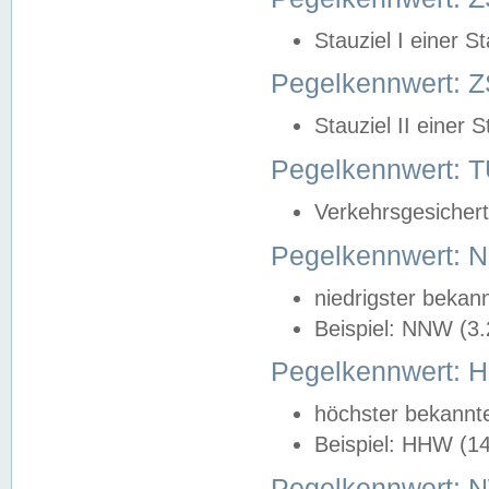
Stauziel I einer S
Pegelkennwert: Z
Stauziel II einer 
Pegelkennwert:
Verkehrsgesichert
Pegelkennwert:
niedrigster bekan
Beispiel: NNW (3
Pegelkennwert:
höchster bekannt
Beispiel: HHW (1
Pegelkennwert: 