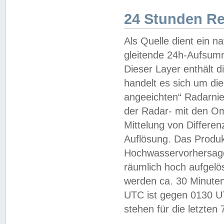
24 Stunden R
Als Quelle dient ein n
gleitende 24h-Aufsum
Dieser Layer enthält
handelt es sich um di
angeeichten“ Radarnie
der Radar- mit den O
Mittelung von Differe
Auflösung. Das Produk
Hochwasservorhersagez
räumlich hoch aufgelö
werden ca. 30 Minuten
UTC ist gegen 0130 UTC
stehen für die letzten