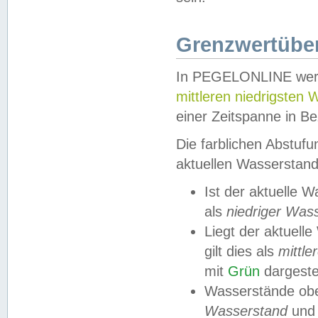
Grenzwertüber
In PEGELONLINE werde
mittleren niedrigsten
einer Zeitspanne in Be
Die farblichen Abstuf
aktuellen Wasserstand
Ist der aktuelle 
als
niedriger Was
Liegt der aktue
gilt dies als
mittle
mit
Grün
dargestel
Wasserstände obe
Wasserstand
und