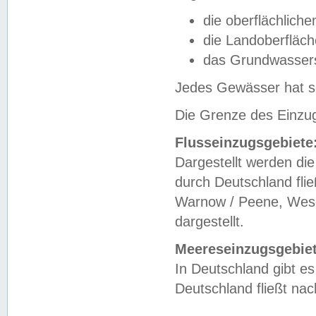
die oberflächlich
die Landoberfläc
das Grundwasser
Jedes Gewässer hat se
Die Grenze des Einzug
Flusseinzugsgebiete
Dargestellt werden die
durch Deutschland fli
Warnow / Peene, Weser
dargestellt.
Meereseinzugsgebiet
In Deutschland gibt 
Deutschland fließt n