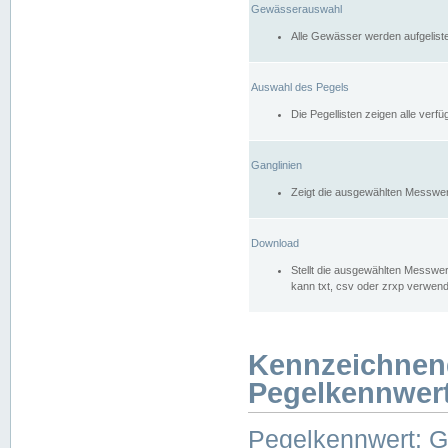
Gewässerauswahl
Alle Gewässer werden aufgelist
Auswahl des Pegels
Die Pegellisten zeigen alle ver
Ganglinien
Zeigt die ausgewählten Messwer
Download
Stellt die ausgewählten Messwer
kann txt, csv oder zrxp verwen
Kennzeichnen
Pegelkennwer
Pegelkennwert: 