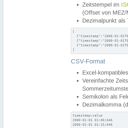
Zeitstempel im
IS
(Offset von MEZ
Dezimalpunkt als
[

  {"timestamp":"2000-01-01T0
  {"timestamp":"2000-01-01T0
  {"timestamp":"2000-01-01T0
]
CSV-Format
Excel-kompatibles
Vereinfachte Zeit
Sommerzeitumstel
Semikolon als Fel
Dezimalkomma (de
timestamp;value

2000-01-01 01:00;646

2000-01-01 01:15;646
