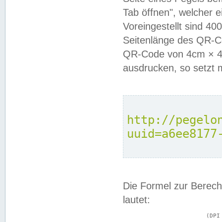
Tab öffnen", welcher 
Voreingestellt sind 4
Seitenlänge des QR-C
QR-Code von 4cm × 4c
ausdrucken, so setzt 
http://pegelo
uuid=a6ee8177
Die Formel zur Berech
lautet:
			(DPI × Druckkantenlänge in cm) ÷ 2,54 = Kantenlänge in Pixel
